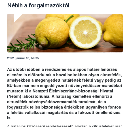
Nébih a forgalmazóktól
2022. január 10, hétfő
Az utóbbi időben a rendszeres és alapos határellenőrzés
ellenére is előfordultak a hazai boltokban olyan citrusfélék,
amelyekben a megengedett határérték feletti vagy pedig az
EU-ban már nem engedélyezett növényvédőszer-maradékot
mutatott ki a Nemzeti Élelmiszerlánc-biztonsági Hivatal
(Nébih) laboratóriuma. A hatóság kiemelten ellenőrzi a
citrusfélék növényvédőszermaradék-tartalmát, de a
fogyasztók teljes biztonsága érdekében ugyanilyen fontos
a felelős vállalkozói magatartás és a fokozott önellenőrzés
is.
A hatályos közösségi rendelkezések* alapján a citrusféléket már