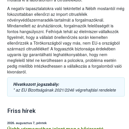
A negatív tapasztalatokra való tekintettel a Nébih mostantól még
fokozottabban ellenőrzi az import citrusfélék
növényvédőszermaradék-tartalmát a forgalmazóknál.
Mindamellett az áruházláncok, forgalmazók felelősségét is
fontos hangsúlyozni. Felhívjuk tehát az élelmiszer-vállalkozók
figyelmét, hogy a vállalati önellenőrzés során kiemelten
ellenőrizzék a Törökországból vagy más, nem EU-s országból
származó citrusféléket! A fogyasztók biztonsága érdekében
ugyanis így garantálható leghatékonyabban, hogy nem
megfelelő tétel ne kerülhessen a polcokra, probléma esetén
pedig mielőbb intézkedhessen a vállalkozás a forgalomból való
kivonásról.
Hivatkozott jogszabály:
* az EU Bizottságának 2021/2246 végrehajtási rendelete
Friss hírek
2026. augusztus 7, péntek