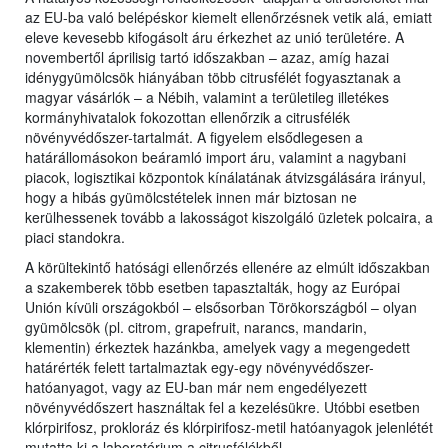
az EU-ba való belépéskor kiemelt ellenőrzésnek vetik alá, emiatt
eleve kevesebb kifogásolt áru érkezhet az unió területére. A
novembertől áprilisig tartó időszakban – azaz, amíg hazai
idénygyümölcsök hiányában több citrusfélét fogyasztanak a
magyar vásárlók – a Nébih, valamint a területileg illetékes
kormányhivatalok fokozottan ellenőrzik a citrusfélék
növényvédőszer-tartalmát. A figyelem elsődlegesen a
határállomásokon beáramló import áru, valamint a nagybani
piacok, logisztikai központok kínálatának átvizsgálására irányul,
hogy a hibás gyümölcstételek innen már biztosan ne
kerülhessenek tovább a lakosságot kiszolgáló üzletek polcaira, a
piaci standokra.
A körültekintő hatósági ellenőrzés ellenére az elmúlt időszakban
a szakemberek több esetben tapasztalták, hogy az Európai
Unión kívüli országokból – elsősorban Törökországból – olyan
gyümölcsök (pl. citrom, grapefruit, narancs, mandarin,
klementin) érkeztek hazánkba, amelyek vagy a megengedett
határérték felett tartalmaztak egy-egy növényvédőszer-
hatóanyagot, vagy az EU-ban már nem engedélyezett
növényvédőszert használtak fel a kezelésükre. Utóbbi esetben
klórpirifosz, prokloráz és klórpirifosz-metil hatóanyagok jelenlétét
mutatta ki a laboratórium a citrusfélékből.