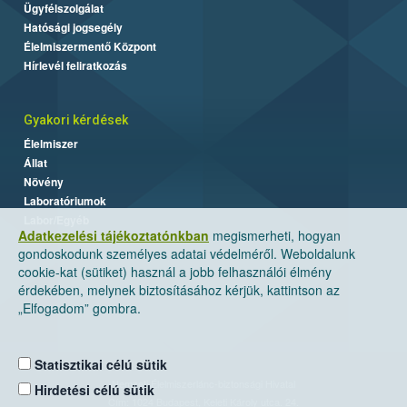
Ügyfélszolgálat
Hatósági jogsegély
Élelmiszermentő Központ
Hírlevél feliratkozás
Gyakori kérdések
Élelmiszer
Állat
Növény
Laboratóriumok
Labor/Egyéb
Adatkezelési tájékoztatónkban
megismerheti, hogyan
gondoskodunk személyes adatai védelméről. Weboldalunk
cookie-kat (sütiket) használ a jobb felhasználói élmény
érdekében, melynek biztosításához kérjük, kattintson az
„Elfogadom” gombra.
Statisztikai célú sütik
Nemzeti Élelmiszerlánc-biztonsági Hivatal
Hirdetési célú sütik
Cím: 1024 Budapest, Keleti Károly utca. 24.