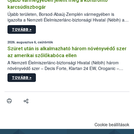
Újabb vármegyében jelent meg a kőrisrontó
karcsúdíszbogár
Újabb területen, Borsod-Abaúj-Zemplén vármegyében is
igazolta a Nemzeti Élelmiszerlánc-biztonsági Hivatal (Nébih) a
kőrisrontó karcsúdíszbogár (Agrilus planipennis) jelenlétét. A
TOVÁBB >
kártevőt nem csak színcsapdában találták meg, de már fertőzött
fában is azonosították. A növényvédelmi szakemberek folytatják
az intenzív felderítést, emellett az intézkedéseket a szlovák
2026. augusztus 6, csütörtök
hatósággal is összehangolják a terjedés megállítása érdekében.
Szüret után is alkalmazható három növényvédő szer
az amerikai szőlőkabóca ellen
A Nemzeti Élelmiszerlánc-biztonsági Hivatal (Nébih) három
növényvédő szer – Decis Forte, Klartan 24 EW, Oroganic –
engedélyokiratát módosította, így azok a szüretet követően,
TOVÁBB >
egészen a vesszőérettség (BBCH 91) stádiumáig
felhasználhatóak a szőlőben. A kiterjesztések célja, hogy a korai
érésű szőlőkben is legyen lehetőség a károsító elleni további
védekezésre. Az Oroganic készítmény kis kiszerelésben kiskerti
felhasználók számára is elérhető és ökológiai termesztésben is
engedélyezett.
Cookie beállítások