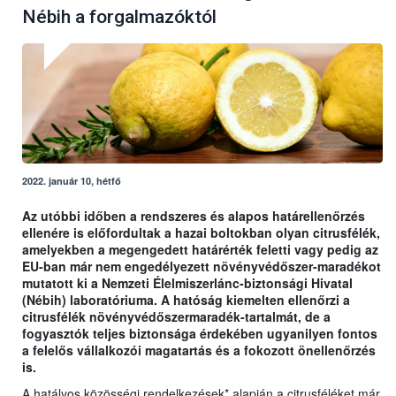
Nébih a forgalmazóktól
2022. január 10, hétfő
Az utóbbi időben a rendszeres és alapos határellenőrzés
ellenére is előfordultak a hazai boltokban olyan citrusfélék,
amelyekben a megengedett határérték feletti vagy pedig az
EU-ban már nem engedélyezett növényvédőszer-maradékot
mutatott ki a Nemzeti Élelmiszerlánc-biztonsági Hivatal
(Nébih) laboratóriuma. A hatóság kiemelten ellenőrzi a
citrusfélék növényvédőszermaradék-tartalmát, de a
fogyasztók teljes biztonsága érdekében ugyanilyen fontos
a felelős vállalkozói magatartás és a fokozott önellenőrzés
is.
A hatályos közösségi rendelkezések* alapján a citrusféléket már