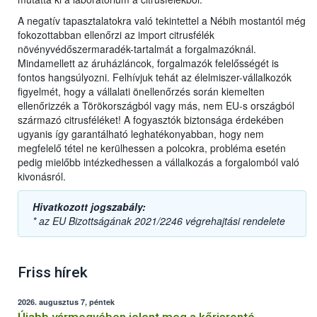
A negatív tapasztalatokra való tekintettel a Nébih mostantól még
fokozottabban ellenőrzi az import citrusfélék
növényvédőszermaradék-tartalmát a forgalmazóknál.
Mindamellett az áruházláncok, forgalmazók felelősségét is
fontos hangsúlyozni. Felhívjuk tehát az élelmiszer-vállalkozók
figyelmét, hogy a vállalati önellenőrzés során kiemelten
ellenőrizzék a Törökországból vagy más, nem EU-s országból
származó citrusféléket! A fogyasztók biztonsága érdekében
ugyanis így garantálható leghatékonyabban, hogy nem
megfelelő tétel ne kerülhessen a polcokra, probléma esetén
pedig mielőbb intézkedhessen a vállalkozás a forgalomból való
kivonásról.
Hivatkozott jogszabály:
* az EU Bizottságának 2021/2246 végrehajtási rendelete
Friss hírek
2026. augusztus 7, péntek