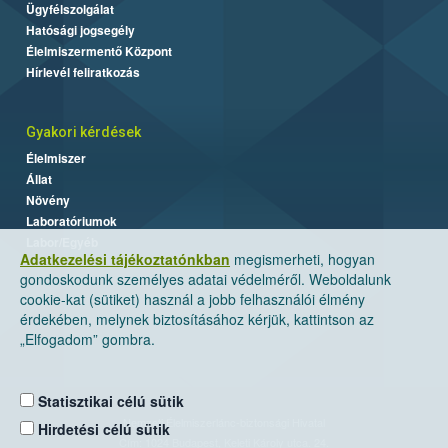
Ügyfélszolgálat
Hatósági jogsegély
Élelmiszermentő Központ
Hírlevél feliratkozás
Gyakori kérdések
Élelmiszer
Állat
Növény
Laboratóriumok
Labor/Egyéb
Adatkezelési tájékoztatónkban
megismerheti, hogyan
gondoskodunk személyes adatai védelméről. Weboldalunk
cookie-kat (sütiket) használ a jobb felhasználói élmény
érdekében, melynek biztosításához kérjük, kattintson az
„Elfogadom” gombra.
Statisztikai célú sütik
Nemzeti Élelmiszerlánc-biztonsági Hivatal
Hirdetési célú sütik
Cím: 1024 Budapest, Keleti Károly utca. 24.