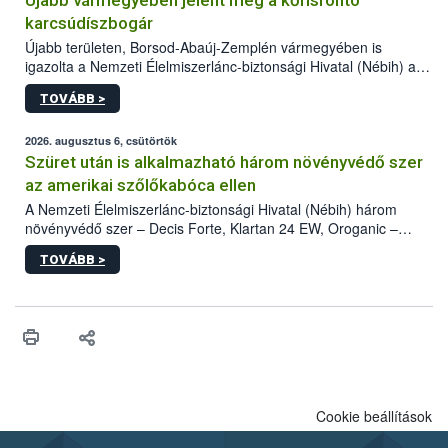
Újabb vármegyében jelent meg a kőrisrontó
karcsúdíszbogár
Újabb területen, Borsod-Abaúj-Zemplén vármegyében is
igazolta a Nemzeti Élelmiszerlánc-biztonsági Hivatal (Nébih) a
kőrisrontó karcsúdíszbogár (Agrilus planipennis) jelenlétét. A
TOVÁBB >
kártevőt nem csak színcsapdában találták meg, de már fertőzött
fában is azonosították. A növényvédelmi szakemberek folytatják
az intenzív felderítést, emellett az intézkedéseket a szlovák
2026. augusztus 6, csütörtök
hatósággal is összehangolják a terjedés megállítása érdekében.
Szüret után is alkalmazható három növényvédő szer
az amerikai szőlőkabóca ellen
A Nemzeti Élelmiszerlánc-biztonsági Hivatal (Nébih) három
növényvédő szer – Decis Forte, Klartan 24 EW, Oroganic –
engedélyokiratát módosította, így azok a szüretet követően,
TOVÁBB >
egészen a vesszőérettség (BBCH 91) stádiumáig
felhasználhatóak a szőlőben. A kiterjesztések célja, hogy a korai
érésű szőlőkben is legyen lehetőség a károsító elleni további
védekezésre. Az Oroganic készítmény kis kiszerelésben kiskerti
felhasználók számára is elérhető és ökológiai termesztésben is
engedélyezett.
Cookie beállítások