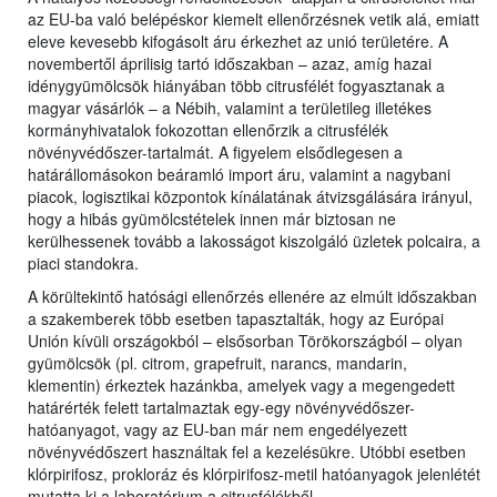
az EU-ba való belépéskor kiemelt ellenőrzésnek vetik alá, emiatt
eleve kevesebb kifogásolt áru érkezhet az unió területére. A
novembertől áprilisig tartó időszakban – azaz, amíg hazai
idénygyümölcsök hiányában több citrusfélét fogyasztanak a
magyar vásárlók – a Nébih, valamint a területileg illetékes
kormányhivatalok fokozottan ellenőrzik a citrusfélék
növényvédőszer-tartalmát. A figyelem elsődlegesen a
határállomásokon beáramló import áru, valamint a nagybani
piacok, logisztikai központok kínálatának átvizsgálására irányul,
hogy a hibás gyümölcstételek innen már biztosan ne
kerülhessenek tovább a lakosságot kiszolgáló üzletek polcaira, a
piaci standokra.
A körültekintő hatósági ellenőrzés ellenére az elmúlt időszakban
a szakemberek több esetben tapasztalták, hogy az Európai
Unión kívüli országokból – elsősorban Törökországból – olyan
gyümölcsök (pl. citrom, grapefruit, narancs, mandarin,
klementin) érkeztek hazánkba, amelyek vagy a megengedett
határérték felett tartalmaztak egy-egy növényvédőszer-
hatóanyagot, vagy az EU-ban már nem engedélyezett
növényvédőszert használtak fel a kezelésükre. Utóbbi esetben
klórpirifosz, prokloráz és klórpirifosz-metil hatóanyagok jelenlétét
mutatta ki a laboratórium a citrusfélékből.