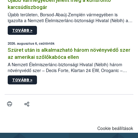
Újabb vármegyében jelent meg a kőrisrontó
karcsúdíszbogár
Újabb területen, Borsod-Abaúj-Zemplén vármegyében is
igazolta a Nemzeti Élelmiszerlánc-biztonsági Hivatal (Nébih) a
kőrisrontó karcsúdíszbogár (Agrilus planipennis) jelenlétét. A
TOVÁBB >
kártevőt nem csak színcsapdában találták meg, de már fertőzött
fában is azonosították. A növényvédelmi szakemberek folytatják
az intenzív felderítést, emellett az intézkedéseket a szlovák
2026. augusztus 6, csütörtök
hatósággal is összehangolják a terjedés megállítása érdekében.
Szüret után is alkalmazható három növényvédő szer
az amerikai szőlőkabóca ellen
A Nemzeti Élelmiszerlánc-biztonsági Hivatal (Nébih) három
növényvédő szer – Decis Forte, Klartan 24 EW, Oroganic –
engedélyokiratát módosította, így azok a szüretet követően,
TOVÁBB >
egészen a vesszőérettség (BBCH 91) stádiumáig
felhasználhatóak a szőlőben. A kiterjesztések célja, hogy a korai
érésű szőlőkben is legyen lehetőség a károsító elleni további
védekezésre. Az Oroganic készítmény kis kiszerelésben kiskerti
felhasználók számára is elérhető és ökológiai termesztésben is
engedélyezett.
Cookie beállítások