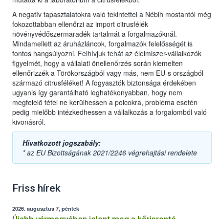
A negatív tapasztalatokra való tekintettel a Nébih mostantól még
fokozottabban ellenőrzi az import citrusfélék
növényvédőszermaradék-tartalmát a forgalmazóknál.
Mindamellett az áruházláncok, forgalmazók felelősségét is
fontos hangsúlyozni. Felhívjuk tehát az élelmiszer-vállalkozók
figyelmét, hogy a vállalati önellenőrzés során kiemelten
ellenőrizzék a Törökországból vagy más, nem EU-s országból
származó citrusféléket! A fogyasztók biztonsága érdekében
ugyanis így garantálható leghatékonyabban, hogy nem
megfelelő tétel ne kerülhessen a polcokra, probléma esetén
pedig mielőbb intézkedhessen a vállalkozás a forgalomból való
kivonásról.
Hivatkozott jogszabály:
* az EU Bizottságának 2021/2246 végrehajtási rendelete
Friss hírek
2026. augusztus 7, péntek