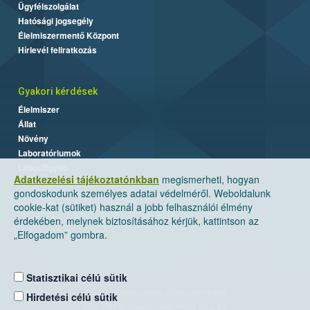
Ügyfélszolgálat
Hatósági jogsegély
Élelmiszermentő Központ
Hírlevél feliratkozás
Gyakori kérdések
Élelmiszer
Állat
Növény
Laboratóriumok
Labor/Egyéb
Adatkezelési tájékoztatónkban
megismerheti, hogyan
gondoskodunk személyes adatai védelméről. Weboldalunk
cookie-kat (sütiket) használ a jobb felhasználói élmény
érdekében, melynek biztosításához kérjük, kattintson az
„Elfogadom” gombra.
Statisztikai célú sütik
Nemzeti Élelmiszerlánc-biztonsági Hivatal
Hirdetési célú sütik
Cím: 1024 Budapest, Keleti Károly utca. 24.