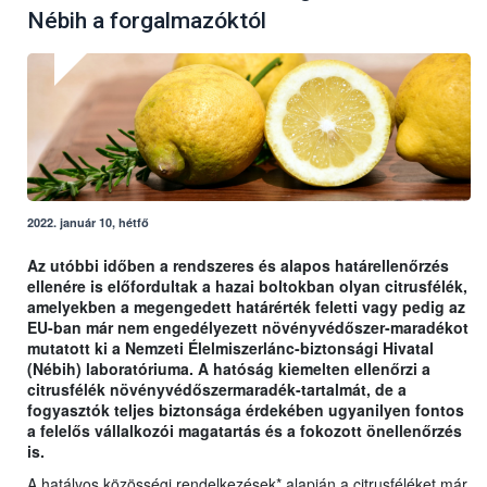
Nébih a forgalmazóktól
2022. január 10, hétfő
Az utóbbi időben a rendszeres és alapos határellenőrzés
ellenére is előfordultak a hazai boltokban olyan citrusfélék,
amelyekben a megengedett határérték feletti vagy pedig az
EU-ban már nem engedélyezett növényvédőszer-maradékot
mutatott ki a Nemzeti Élelmiszerlánc-biztonsági Hivatal
(Nébih) laboratóriuma. A hatóság kiemelten ellenőrzi a
citrusfélék növényvédőszermaradék-tartalmát, de a
fogyasztók teljes biztonsága érdekében ugyanilyen fontos
a felelős vállalkozói magatartás és a fokozott önellenőrzés
is.
A hatályos közösségi rendelkezések* alapján a citrusféléket már