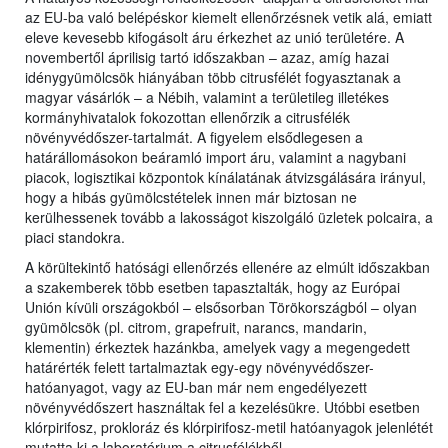
az EU-ba való belépéskor kiemelt ellenőrzésnek vetik alá, emiatt
eleve kevesebb kifogásolt áru érkezhet az unió területére. A
novembertől áprilisig tartó időszakban – azaz, amíg hazai
idénygyümölcsök hiányában több citrusfélét fogyasztanak a
magyar vásárlók – a Nébih, valamint a területileg illetékes
kormányhivatalok fokozottan ellenőrzik a citrusfélék
növényvédőszer-tartalmát. A figyelem elsődlegesen a
határállomásokon beáramló import áru, valamint a nagybani
piacok, logisztikai központok kínálatának átvizsgálására irányul,
hogy a hibás gyümölcstételek innen már biztosan ne
kerülhessenek tovább a lakosságot kiszolgáló üzletek polcaira, a
piaci standokra.
A körültekintő hatósági ellenőrzés ellenére az elmúlt időszakban
a szakemberek több esetben tapasztalták, hogy az Európai
Unión kívüli országokból – elsősorban Törökországból – olyan
gyümölcsök (pl. citrom, grapefruit, narancs, mandarin,
klementin) érkeztek hazánkba, amelyek vagy a megengedett
határérték felett tartalmaztak egy-egy növényvédőszer-
hatóanyagot, vagy az EU-ban már nem engedélyezett
növényvédőszert használtak fel a kezelésükre. Utóbbi esetben
klórpirifosz, prokloráz és klórpirifosz-metil hatóanyagok jelenlétét
mutatta ki a laboratórium a citrusfélékből.