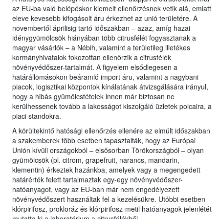
az EU-ba való belépéskor kiemelt ellenőrzésnek vetik alá, emiatt
eleve kevesebb kifogásolt áru érkezhet az unió területére. A
novembertől áprilisig tartó időszakban – azaz, amíg hazai
idénygyümölcsök hiányában több citrusfélét fogyasztanak a
magyar vásárlók – a Nébih, valamint a területileg illetékes
kormányhivatalok fokozottan ellenőrzik a citrusfélék
növényvédőszer-tartalmát. A figyelem elsődlegesen a
határállomásokon beáramló import áru, valamint a nagybani
piacok, logisztikai központok kínálatának átvizsgálására irányul,
hogy a hibás gyümölcstételek innen már biztosan ne
kerülhessenek tovább a lakosságot kiszolgáló üzletek polcaira, a
piaci standokra.
A körültekintő hatósági ellenőrzés ellenére az elmúlt időszakban
a szakemberek több esetben tapasztalták, hogy az Európai
Unión kívüli országokból – elsősorban Törökországból – olyan
gyümölcsök (pl. citrom, grapefruit, narancs, mandarin,
klementin) érkeztek hazánkba, amelyek vagy a megengedett
határérték felett tartalmaztak egy-egy növényvédőszer-
hatóanyagot, vagy az EU-ban már nem engedélyezett
növényvédőszert használtak fel a kezelésükre. Utóbbi esetben
klórpirifosz, prokloráz és klórpirifosz-metil hatóanyagok jelenlétét
mutatta ki a laboratórium a citrusfélékből.