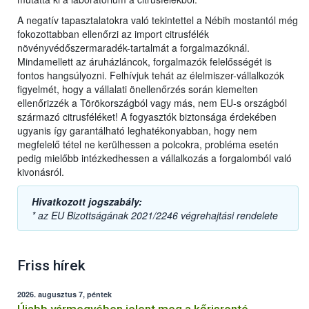
A negatív tapasztalatokra való tekintettel a Nébih mostantól még
fokozottabban ellenőrzi az import citrusfélék
növényvédőszermaradék-tartalmát a forgalmazóknál.
Mindamellett az áruházláncok, forgalmazók felelősségét is
fontos hangsúlyozni. Felhívjuk tehát az élelmiszer-vállalkozók
figyelmét, hogy a vállalati önellenőrzés során kiemelten
ellenőrizzék a Törökországból vagy más, nem EU-s országból
származó citrusféléket! A fogyasztók biztonsága érdekében
ugyanis így garantálható leghatékonyabban, hogy nem
megfelelő tétel ne kerülhessen a polcokra, probléma esetén
pedig mielőbb intézkedhessen a vállalkozás a forgalomból való
kivonásról.
Hivatkozott jogszabály:
* az EU Bizottságának 2021/2246 végrehajtási rendelete
Friss hírek
2026. augusztus 7, péntek