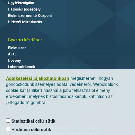
Ügyfélszolgálat
Hatósági jogsegély
Élelmiszermentő Központ
Hírlevél feliratkozás
Gyakori kérdések
Élelmiszer
Állat
Növény
Laboratóriumok
Labor/Egyéb
Adatkezelési tájékoztatónkban
megismerheti, hogyan
gondoskodunk személyes adatai védelméről. Weboldalunk
cookie-kat (sütiket) használ a jobb felhasználói élmény
érdekében, melynek biztosításához kérjük, kattintson az
„Elfogadom” gombra.
Statisztikai célú sütik
Nemzeti Élelmiszerlánc-biztonsági Hivatal
Hirdetési célú sütik
Cím: 1024 Budapest, Keleti Károly utca. 24.