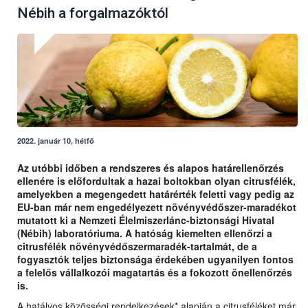
Nébih a forgalmazóktól
2022. január 10, hétfő
Az utóbbi időben a rendszeres és alapos határellenőrzés
ellenére is előfordultak a hazai boltokban olyan citrusfélék,
amelyekben a megengedett határérték feletti vagy pedig az
EU-ban már nem engedélyezett növényvédőszer-maradékot
mutatott ki a Nemzeti Élelmiszerlánc-biztonsági Hivatal
(Nébih) laboratóriuma. A hatóság kiemelten ellenőrzi a
citrusfélék növényvédőszermaradék-tartalmát, de a
fogyasztók teljes biztonsága érdekében ugyanilyen fontos
a felelős vállalkozói magatartás és a fokozott önellenőrzés
is.
A hatályos közösségi rendelkezések* alapján a citrusféléket már