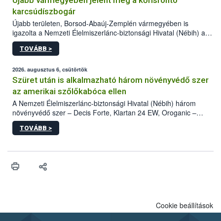
Újabb vármegyében jelent meg a kőrisrontó
karcsúdíszbogár
Újabb területen, Borsod-Abaúj-Zemplén vármegyében is
igazolta a Nemzeti Élelmiszerlánc-biztonsági Hivatal (Nébih) a
kőrisrontó karcsúdíszbogár (Agrilus planipennis) jelenlétét. A
TOVÁBB >
kártevőt nem csak színcsapdában találták meg, de már fertőzött
fában is azonosították. A növényvédelmi szakemberek folytatják
az intenzív felderítést, emellett az intézkedéseket a szlovák
2026. augusztus 6, csütörtök
hatósággal is összehangolják a terjedés megállítása érdekében.
Szüret után is alkalmazható három növényvédő szer
az amerikai szőlőkabóca ellen
A Nemzeti Élelmiszerlánc-biztonsági Hivatal (Nébih) három
növényvédő szer – Decis Forte, Klartan 24 EW, Oroganic –
engedélyokiratát módosította, így azok a szüretet követően,
TOVÁBB >
egészen a vesszőérettség (BBCH 91) stádiumáig
felhasználhatóak a szőlőben. A kiterjesztések célja, hogy a korai
érésű szőlőkben is legyen lehetőség a károsító elleni további
védekezésre. Az Oroganic készítmény kis kiszerelésben kiskerti
felhasználók számára is elérhető és ökológiai termesztésben is
engedélyezett.
Cookie beállítások