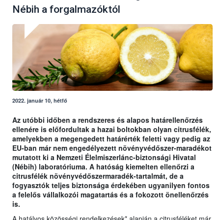
Nébih a forgalmazóktól
2022. január 10, hétfő
Az utóbbi időben a rendszeres és alapos határellenőrzés
ellenére is előfordultak a hazai boltokban olyan citrusfélék,
amelyekben a megengedett határérték feletti vagy pedig az
EU-ban már nem engedélyezett növényvédőszer-maradékot
mutatott ki a Nemzeti Élelmiszerlánc-biztonsági Hivatal
(Nébih) laboratóriuma. A hatóság kiemelten ellenőrzi a
citrusfélék növényvédőszermaradék-tartalmát, de a
fogyasztók teljes biztonsága érdekében ugyanilyen fontos
a felelős vállalkozói magatartás és a fokozott önellenőrzés
is.
A hatályos közösségi rendelkezések* alapján a citrusféléket már