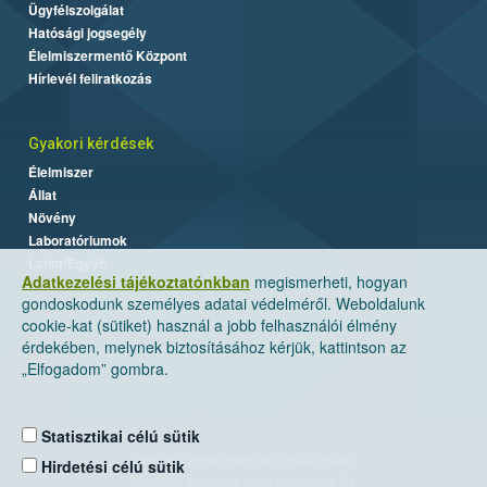
Ügyfélszolgálat
Hatósági jogsegély
Élelmiszermentő Központ
Hírlevél feliratkozás
Gyakori kérdések
Élelmiszer
Állat
Növény
Laboratóriumok
Labor/Egyéb
Adatkezelési tájékoztatónkban
megismerheti, hogyan
gondoskodunk személyes adatai védelméről. Weboldalunk
cookie-kat (sütiket) használ a jobb felhasználói élmény
érdekében, melynek biztosításához kérjük, kattintson az
„Elfogadom” gombra.
Statisztikai célú sütik
Nemzeti Élelmiszerlánc-biztonsági Hivatal
Hirdetési célú sütik
Cím: 1024 Budapest, Keleti Károly utca. 24.