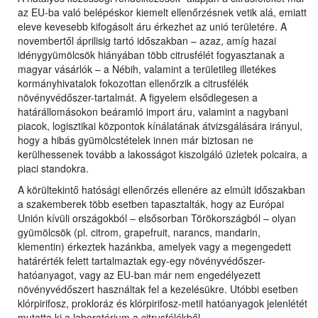
az EU-ba való belépéskor kiemelt ellenőrzésnek vetik alá, emiatt
eleve kevesebb kifogásolt áru érkezhet az unió területére. A
novembertől áprilisig tartó időszakban – azaz, amíg hazai
idénygyümölcsök hiányában több citrusfélét fogyasztanak a
magyar vásárlók – a Nébih, valamint a területileg illetékes
kormányhivatalok fokozottan ellenőrzik a citrusfélék
növényvédőszer-tartalmát. A figyelem elsődlegesen a
határállomásokon beáramló import áru, valamint a nagybani
piacok, logisztikai központok kínálatának átvizsgálására irányul,
hogy a hibás gyümölcstételek innen már biztosan ne
kerülhessenek tovább a lakosságot kiszolgáló üzletek polcaira, a
piaci standokra.
A körültekintő hatósági ellenőrzés ellenére az elmúlt időszakban
a szakemberek több esetben tapasztalták, hogy az Európai
Unión kívüli országokból – elsősorban Törökországból – olyan
gyümölcsök (pl. citrom, grapefruit, narancs, mandarin,
klementin) érkeztek hazánkba, amelyek vagy a megengedett
határérték felett tartalmaztak egy-egy növényvédőszer-
hatóanyagot, vagy az EU-ban már nem engedélyezett
növényvédőszert használtak fel a kezelésükre. Utóbbi esetben
klórpirifosz, prokloráz és klórpirifosz-metil hatóanyagok jelenlétét
mutatta ki a laboratórium a citrusfélékből.