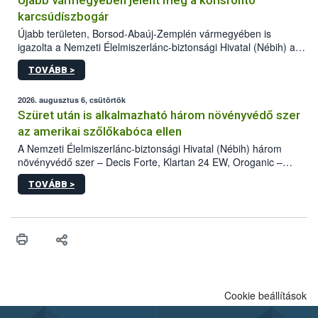
Újabb vármegyében jelent meg a kőrisrontó
karcsúdíszbogár
Újabb területen, Borsod-Abaúj-Zemplén vármegyében is
igazolta a Nemzeti Élelmiszerlánc-biztonsági Hivatal (Nébih) a
kőrisrontó karcsúdíszbogár (Agrilus planipennis) jelenlétét. A
TOVÁBB >
kártevőt nem csak színcsapdában találták meg, de már fertőzött
fában is azonosították. A növényvédelmi szakemberek folytatják
az intenzív felderítést, emellett az intézkedéseket a szlovák
2026. augusztus 6, csütörtök
hatósággal is összehangolják a terjedés megállítása érdekében.
Szüret után is alkalmazható három növényvédő szer
az amerikai szőlőkabóca ellen
A Nemzeti Élelmiszerlánc-biztonsági Hivatal (Nébih) három
növényvédő szer – Decis Forte, Klartan 24 EW, Oroganic –
engedélyokiratát módosította, így azok a szüretet követően,
TOVÁBB >
egészen a vesszőérettség (BBCH 91) stádiumáig
felhasználhatóak a szőlőben. A kiterjesztések célja, hogy a korai
érésű szőlőkben is legyen lehetőség a károsító elleni további
védekezésre. Az Oroganic készítmény kis kiszerelésben kiskerti
felhasználók számára is elérhető és ökológiai termesztésben is
engedélyezett.
Cookie beállítások