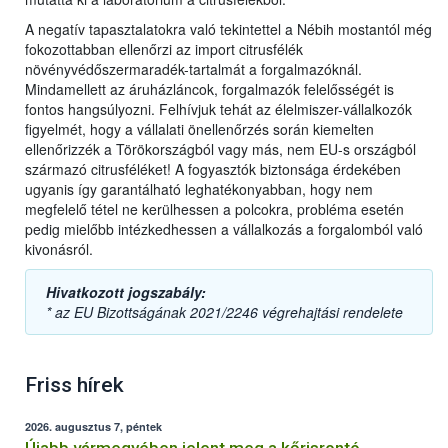
A negatív tapasztalatokra való tekintettel a Nébih mostantól még
fokozottabban ellenőrzi az import citrusfélék
növényvédőszermaradék-tartalmát a forgalmazóknál.
Mindamellett az áruházláncok, forgalmazók felelősségét is
fontos hangsúlyozni. Felhívjuk tehát az élelmiszer-vállalkozók
figyelmét, hogy a vállalati önellenőrzés során kiemelten
ellenőrizzék a Törökországból vagy más, nem EU-s országból
származó citrusféléket! A fogyasztók biztonsága érdekében
ugyanis így garantálható leghatékonyabban, hogy nem
megfelelő tétel ne kerülhessen a polcokra, probléma esetén
pedig mielőbb intézkedhessen a vállalkozás a forgalomból való
kivonásról.
Hivatkozott jogszabály:
* az EU Bizottságának 2021/2246 végrehajtási rendelete
Friss hírek
2026. augusztus 7, péntek