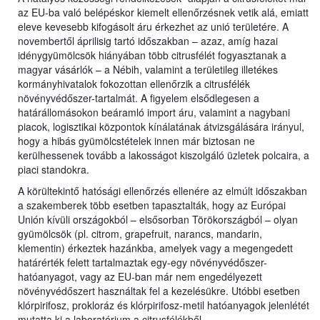
az EU-ba való belépéskor kiemelt ellenőrzésnek vetik alá, emiatt
eleve kevesebb kifogásolt áru érkezhet az unió területére. A
novembertől áprilisig tartó időszakban – azaz, amíg hazai
idénygyümölcsök hiányában több citrusfélét fogyasztanak a
magyar vásárlók – a Nébih, valamint a területileg illetékes
kormányhivatalok fokozottan ellenőrzik a citrusfélék
növényvédőszer-tartalmát. A figyelem elsődlegesen a
határállomásokon beáramló import áru, valamint a nagybani
piacok, logisztikai központok kínálatának átvizsgálására irányul,
hogy a hibás gyümölcstételek innen már biztosan ne
kerülhessenek tovább a lakosságot kiszolgáló üzletek polcaira, a
piaci standokra.
A körültekintő hatósági ellenőrzés ellenére az elmúlt időszakban
a szakemberek több esetben tapasztalták, hogy az Európai
Unión kívüli országokból – elsősorban Törökországból – olyan
gyümölcsök (pl. citrom, grapefruit, narancs, mandarin,
klementin) érkeztek hazánkba, amelyek vagy a megengedett
határérték felett tartalmaztak egy-egy növényvédőszer-
hatóanyagot, vagy az EU-ban már nem engedélyezett
növényvédőszert használtak fel a kezelésükre. Utóbbi esetben
klórpirifosz, prokloráz és klórpirifosz-metil hatóanyagok jelenlétét
mutatta ki a laboratórium a citrusfélékből.