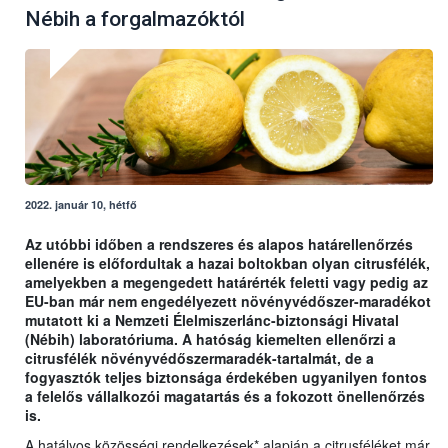
Nébih a forgalmazóktól
2022. január 10, hétfő
Az utóbbi időben a rendszeres és alapos határellenőrzés
ellenére is előfordultak a hazai boltokban olyan citrusfélék,
amelyekben a megengedett határérték feletti vagy pedig az
EU-ban már nem engedélyezett növényvédőszer-maradékot
mutatott ki a Nemzeti Élelmiszerlánc-biztonsági Hivatal
(Nébih) laboratóriuma. A hatóság kiemelten ellenőrzi a
citrusfélék növényvédőszermaradék-tartalmát, de a
fogyasztók teljes biztonsága érdekében ugyanilyen fontos
a felelős vállalkozói magatartás és a fokozott önellenőrzés
is.
A hatályos közösségi rendelkezések* alapján a citrusféléket már