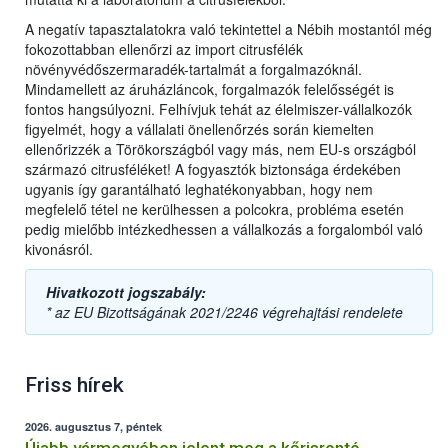
A negatív tapasztalatokra való tekintettel a Nébih mostantól még
fokozottabban ellenőrzi az import citrusfélék
növényvédőszermaradék-tartalmát a forgalmazóknál.
Mindamellett az áruházláncok, forgalmazók felelősségét is
fontos hangsúlyozni. Felhívjuk tehát az élelmiszer-vállalkozók
figyelmét, hogy a vállalati önellenőrzés során kiemelten
ellenőrizzék a Törökországból vagy más, nem EU-s országból
származó citrusféléket! A fogyasztók biztonsága érdekében
ugyanis így garantálható leghatékonyabban, hogy nem
megfelelő tétel ne kerülhessen a polcokra, probléma esetén
pedig mielőbb intézkedhessen a vállalkozás a forgalomból való
kivonásról.
Hivatkozott jogszabály:
* az EU Bizottságának 2021/2246 végrehajtási rendelete
Friss hírek
2026. augusztus 7, péntek