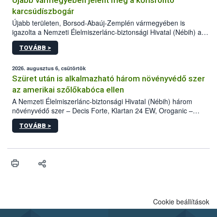
Újabb vármegyében jelent meg a kőrisrontó
karcsúdíszbogár
Újabb területen, Borsod-Abaúj-Zemplén vármegyében is
igazolta a Nemzeti Élelmiszerlánc-biztonsági Hivatal (Nébih) a
kőrisrontó karcsúdíszbogár (Agrilus planipennis) jelenlétét. A
TOVÁBB >
kártevőt nem csak színcsapdában találták meg, de már fertőzött
fában is azonosították. A növényvédelmi szakemberek folytatják
az intenzív felderítést, emellett az intézkedéseket a szlovák
2026. augusztus 6, csütörtök
hatósággal is összehangolják a terjedés megállítása érdekében.
Szüret után is alkalmazható három növényvédő szer
az amerikai szőlőkabóca ellen
A Nemzeti Élelmiszerlánc-biztonsági Hivatal (Nébih) három
növényvédő szer – Decis Forte, Klartan 24 EW, Oroganic –
engedélyokiratát módosította, így azok a szüretet követően,
TOVÁBB >
egészen a vesszőérettség (BBCH 91) stádiumáig
felhasználhatóak a szőlőben. A kiterjesztések célja, hogy a korai
érésű szőlőkben is legyen lehetőség a károsító elleni további
védekezésre. Az Oroganic készítmény kis kiszerelésben kiskerti
felhasználók számára is elérhető és ökológiai termesztésben is
engedélyezett.
Cookie beállítások