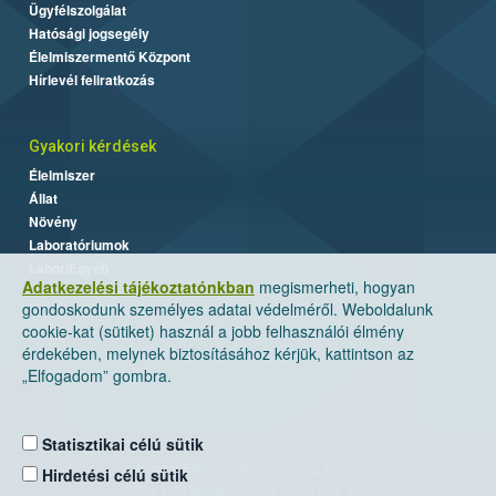
Ügyfélszolgálat
Hatósági jogsegély
Élelmiszermentő Központ
Hírlevél feliratkozás
Gyakori kérdések
Élelmiszer
Állat
Növény
Laboratóriumok
Labor/Egyéb
Adatkezelési tájékoztatónkban
megismerheti, hogyan
gondoskodunk személyes adatai védelméről. Weboldalunk
cookie-kat (sütiket) használ a jobb felhasználói élmény
érdekében, melynek biztosításához kérjük, kattintson az
„Elfogadom” gombra.
Statisztikai célú sütik
Nemzeti Élelmiszerlánc-biztonsági Hivatal
Hirdetési célú sütik
Cím: 1024 Budapest, Keleti Károly utca. 24.