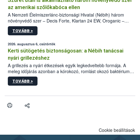
Szüret után is alkalmazható három növényvédő szer
az amerikai szőlőkabóca ellen
A Nemzeti Élelmiszerlánc-biztonsági Hivatal (Nébih) három
növényvédő szer – Decis Forte, Klartan 24 EW, Oroganic –
engedélyokiratát módosította, így azok a szüretet követően,
TOVÁBB >
egészen a vesszőérettség (BBCH 91) stádiumáig
felhasználhatóak a szőlőben. A kiterjesztések célja, hogy a korai
érésű szőlőkben is legyen lehetőség a károsító elleni további
2026. augusztus 6, csütörtök
védekezésre. Az Oroganic készítmény kis kiszerelésben kiskerti
Kerti sütögetés biztonságosan: a Nébih tanácsai
felhasználók számára is elérhető és ökológiai termesztésben is
nyári grillezéshez
engedélyezett.
A grillezés a nyári étkezések egyik legkedveltebb formája. A
meleg időjárás azonban a kórokozó, romlást okozó baktériumok
gyorsabb szaporodásának is kedvez. A szabadtéri sütögetés
TOVÁBB >
ezért nem csupán a megfelelő sütési technikáról szól: legalább
ilyen fontos az alapanyagok biztonságos kezelése, az alapvető
higiéniai szabályok betartása, a megfelelő hőkezelés, valamint a
maradékok szakszerű tárolása. A Nemzeti Élelmiszerlánc-
biztonsági Hivatal (Nébih) Oktatási Programja összegyűjtötte a
biztonságos grillezés legfontosabb tudnivalóit.
Cookie beállítások