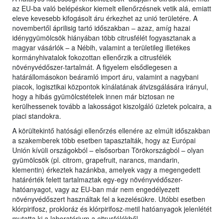
az EU-ba való belépéskor kiemelt ellenőrzésnek vetik alá, emiatt
eleve kevesebb kifogásolt áru érkezhet az unió területére. A
novembertől áprilisig tartó időszakban – azaz, amíg hazai
idénygyümölcsök hiányában több citrusfélét fogyasztanak a
magyar vásárlók – a Nébih, valamint a területileg illetékes
kormányhivatalok fokozottan ellenőrzik a citrusfélék
növényvédőszer-tartalmát. A figyelem elsődlegesen a
határállomásokon beáramló import áru, valamint a nagybani
piacok, logisztikai központok kínálatának átvizsgálására irányul,
hogy a hibás gyümölcstételek innen már biztosan ne
kerülhessenek tovább a lakosságot kiszolgáló üzletek polcaira, a
piaci standokra.
A körültekintő hatósági ellenőrzés ellenére az elmúlt időszakban
a szakemberek több esetben tapasztalták, hogy az Európai
Unión kívüli országokból – elsősorban Törökországból – olyan
gyümölcsök (pl. citrom, grapefruit, narancs, mandarin,
klementin) érkeztek hazánkba, amelyek vagy a megengedett
határérték felett tartalmaztak egy-egy növényvédőszer-
hatóanyagot, vagy az EU-ban már nem engedélyezett
növényvédőszert használtak fel a kezelésükre. Utóbbi esetben
klórpirifosz, prokloráz és klórpirifosz-metil hatóanyagok jelenlétét
mutatta ki a laboratórium a citrusfélékből.