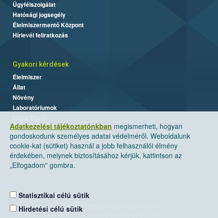
Ügyfélszolgálat
Hatósági jogsegély
Élelmiszermentő Központ
Hírlevél feliratkozás
Gyakori kérdések
Élelmiszer
Állat
Növény
Laboratóriumok
Labor/Egyéb
Adatkezelési tájékoztatónkban
megismerheti, hogyan
gondoskodunk személyes adatai védelméről. Weboldalunk
cookie-kat (sütiket) használ a jobb felhasználói élmény
érdekében, melynek biztosításához kérjük, kattintson az
„Elfogadom” gombra.
Statisztikai célú sütik
Nemzeti Élelmiszerlánc-biztonsági Hivatal
Hirdetési célú sütik
Cím: 1024 Budapest, Keleti Károly utca. 24.