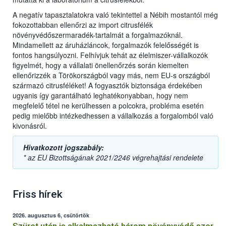
A negatív tapasztalatokra való tekintettel a Nébih mostantól még
fokozottabban ellenőrzi az import citrusfélék
növényvédőszermaradék-tartalmát a forgalmazóknál.
Mindamellett az áruházláncok, forgalmazók felelősségét is
fontos hangsúlyozni. Felhívjuk tehát az élelmiszer-vállalkozók
figyelmét, hogy a vállalati önellenőrzés során kiemelten
ellenőrizzék a Törökországból vagy más, nem EU-s országból
származó citrusféléket! A fogyasztók biztonsága érdekében
ugyanis így garantálható leghatékonyabban, hogy nem
megfelelő tétel ne kerülhessen a polcokra, probléma esetén
pedig mielőbb intézkedhessen a vállalkozás a forgalomból való
kivonásról.
Hivatkozott jogszabály:
* az EU Bizottságának 2021/2246 végrehajtási rendelete
Friss hírek
2026. augusztus 6, csütörtök