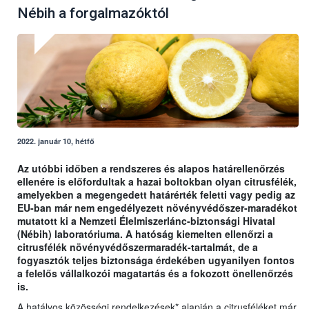
Nébih a forgalmazóktól
2022. január 10, hétfő
Az utóbbi időben a rendszeres és alapos határellenőrzés
ellenére is előfordultak a hazai boltokban olyan citrusfélék,
amelyekben a megengedett határérték feletti vagy pedig az
EU-ban már nem engedélyezett növényvédőszer-maradékot
mutatott ki a Nemzeti Élelmiszerlánc-biztonsági Hivatal
(Nébih) laboratóriuma. A hatóság kiemelten ellenőrzi a
citrusfélék növényvédőszermaradék-tartalmát, de a
fogyasztók teljes biztonsága érdekében ugyanilyen fontos
a felelős vállalkozói magatartás és a fokozott önellenőrzés
is.
A hatályos közösségi rendelkezések* alapján a citrusféléket már