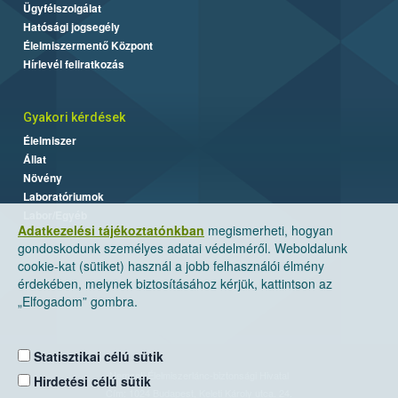
Ügyfélszolgálat
Hatósági jogsegély
Élelmiszermentő Központ
Hírlevél feliratkozás
Gyakori kérdések
Élelmiszer
Állat
Növény
Laboratóriumok
Labor/Egyéb
Adatkezelési tájékoztatónkban
megismerheti, hogyan
gondoskodunk személyes adatai védelméről. Weboldalunk
cookie-kat (sütiket) használ a jobb felhasználói élmény
érdekében, melynek biztosításához kérjük, kattintson az
„Elfogadom” gombra.
Statisztikai célú sütik
Nemzeti Élelmiszerlánc-biztonsági Hivatal
Hirdetési célú sütik
Cím: 1024 Budapest, Keleti Károly utca. 24.