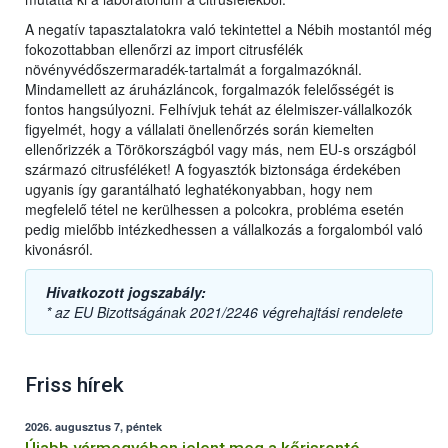
A negatív tapasztalatokra való tekintettel a Nébih mostantól még
fokozottabban ellenőrzi az import citrusfélék
növényvédőszermaradék-tartalmát a forgalmazóknál.
Mindamellett az áruházláncok, forgalmazók felelősségét is
fontos hangsúlyozni. Felhívjuk tehát az élelmiszer-vállalkozók
figyelmét, hogy a vállalati önellenőrzés során kiemelten
ellenőrizzék a Törökországból vagy más, nem EU-s országból
származó citrusféléket! A fogyasztók biztonsága érdekében
ugyanis így garantálható leghatékonyabban, hogy nem
megfelelő tétel ne kerülhessen a polcokra, probléma esetén
pedig mielőbb intézkedhessen a vállalkozás a forgalomból való
kivonásról.
Hivatkozott jogszabály:
* az EU Bizottságának 2021/2246 végrehajtási rendelete
Friss hírek
2026. augusztus 7, péntek