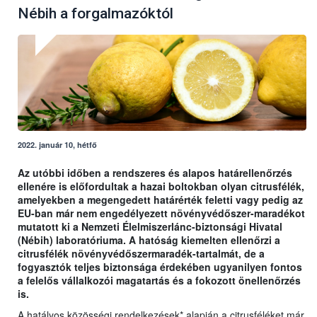
Nébih a forgalmazóktól
2022. január 10, hétfő
Az utóbbi időben a rendszeres és alapos határellenőrzés
ellenére is előfordultak a hazai boltokban olyan citrusfélék,
amelyekben a megengedett határérték feletti vagy pedig az
EU-ban már nem engedélyezett növényvédőszer-maradékot
mutatott ki a Nemzeti Élelmiszerlánc-biztonsági Hivatal
(Nébih) laboratóriuma. A hatóság kiemelten ellenőrzi a
citrusfélék növényvédőszermaradék-tartalmát, de a
fogyasztók teljes biztonsága érdekében ugyanilyen fontos
a felelős vállalkozói magatartás és a fokozott önellenőrzés
is.
A hatályos közösségi rendelkezések* alapján a citrusféléket már