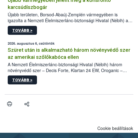
Újabb vármegyében jelent meg a kőrisrontó
karcsúdíszbogár
Újabb területen, Borsod-Abaúj-Zemplén vármegyében is
igazolta a Nemzeti Élelmiszerlánc-biztonsági Hivatal (Nébih) a
kőrisrontó karcsúdíszbogár (Agrilus planipennis) jelenlétét. A
TOVÁBB >
kártevőt nem csak színcsapdában találták meg, de már fertőzött
fában is azonosították. A növényvédelmi szakemberek folytatják
az intenzív felderítést, emellett az intézkedéseket a szlovák
2026. augusztus 6, csütörtök
hatósággal is összehangolják a terjedés megállítása érdekében.
Szüret után is alkalmazható három növényvédő szer
az amerikai szőlőkabóca ellen
A Nemzeti Élelmiszerlánc-biztonsági Hivatal (Nébih) három
növényvédő szer – Decis Forte, Klartan 24 EW, Oroganic –
engedélyokiratát módosította, így azok a szüretet követően,
TOVÁBB >
egészen a vesszőérettség (BBCH 91) stádiumáig
felhasználhatóak a szőlőben. A kiterjesztések célja, hogy a korai
érésű szőlőkben is legyen lehetőség a károsító elleni további
védekezésre. Az Oroganic készítmény kis kiszerelésben kiskerti
felhasználók számára is elérhető és ökológiai termesztésben is
engedélyezett.
Cookie beállítások