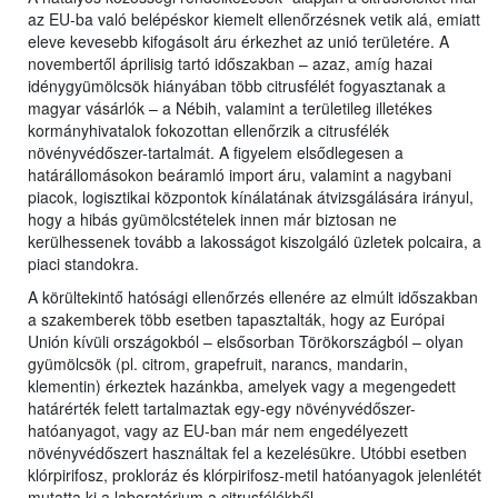
az EU-ba való belépéskor kiemelt ellenőrzésnek vetik alá, emiatt
eleve kevesebb kifogásolt áru érkezhet az unió területére. A
novembertől áprilisig tartó időszakban – azaz, amíg hazai
idénygyümölcsök hiányában több citrusfélét fogyasztanak a
magyar vásárlók – a Nébih, valamint a területileg illetékes
kormányhivatalok fokozottan ellenőrzik a citrusfélék
növényvédőszer-tartalmát. A figyelem elsődlegesen a
határállomásokon beáramló import áru, valamint a nagybani
piacok, logisztikai központok kínálatának átvizsgálására irányul,
hogy a hibás gyümölcstételek innen már biztosan ne
kerülhessenek tovább a lakosságot kiszolgáló üzletek polcaira, a
piaci standokra.
A körültekintő hatósági ellenőrzés ellenére az elmúlt időszakban
a szakemberek több esetben tapasztalták, hogy az Európai
Unión kívüli országokból – elsősorban Törökországból – olyan
gyümölcsök (pl. citrom, grapefruit, narancs, mandarin,
klementin) érkeztek hazánkba, amelyek vagy a megengedett
határérték felett tartalmaztak egy-egy növényvédőszer-
hatóanyagot, vagy az EU-ban már nem engedélyezett
növényvédőszert használtak fel a kezelésükre. Utóbbi esetben
klórpirifosz, prokloráz és klórpirifosz-metil hatóanyagok jelenlétét
mutatta ki a laboratórium a citrusfélékből.