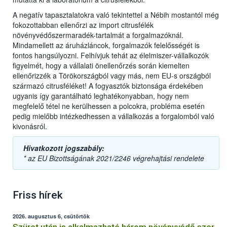
A negatív tapasztalatokra való tekintettel a Nébih mostantól még
fokozottabban ellenőrzi az import citrusfélék
növényvédőszermaradék-tartalmát a forgalmazóknál.
Mindamellett az áruházláncok, forgalmazók felelősségét is
fontos hangsúlyozni. Felhívjuk tehát az élelmiszer-vállalkozók
figyelmét, hogy a vállalati önellenőrzés során kiemelten
ellenőrizzék a Törökországból vagy más, nem EU-s országból
származó citrusféléket! A fogyasztók biztonsága érdekében
ugyanis így garantálható leghatékonyabban, hogy nem
megfelelő tétel ne kerülhessen a polcokra, probléma esetén
pedig mielőbb intézkedhessen a vállalkozás a forgalomból való
kivonásról.
Hivatkozott jogszabály:
* az EU Bizottságának 2021/2246 végrehajtási rendelete
Friss hírek
2026. augusztus 6, csütörtök