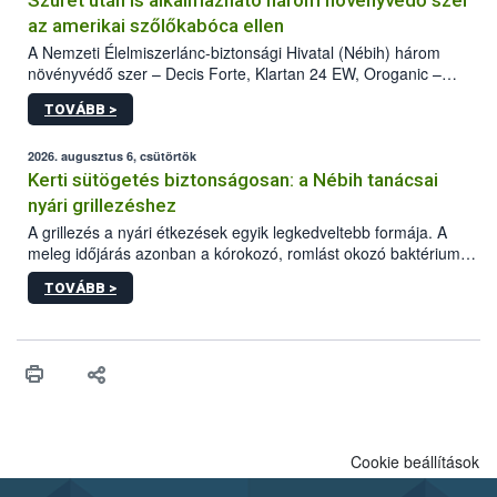
Szüret után is alkalmazható három növényvédő szer
az amerikai szőlőkabóca ellen
A Nemzeti Élelmiszerlánc-biztonsági Hivatal (Nébih) három
növényvédő szer – Decis Forte, Klartan 24 EW, Oroganic –
engedélyokiratát módosította, így azok a szüretet követően,
TOVÁBB >
egészen a vesszőérettség (BBCH 91) stádiumáig
felhasználhatóak a szőlőben. A kiterjesztések célja, hogy a korai
érésű szőlőkben is legyen lehetőség a károsító elleni további
2026. augusztus 6, csütörtök
védekezésre. Az Oroganic készítmény kis kiszerelésben kiskerti
Kerti sütögetés biztonságosan: a Nébih tanácsai
felhasználók számára is elérhető és ökológiai termesztésben is
nyári grillezéshez
engedélyezett.
A grillezés a nyári étkezések egyik legkedveltebb formája. A
meleg időjárás azonban a kórokozó, romlást okozó baktériumok
gyorsabb szaporodásának is kedvez. A szabadtéri sütögetés
TOVÁBB >
ezért nem csupán a megfelelő sütési technikáról szól: legalább
ilyen fontos az alapanyagok biztonságos kezelése, az alapvető
higiéniai szabályok betartása, a megfelelő hőkezelés, valamint a
maradékok szakszerű tárolása. A Nemzeti Élelmiszerlánc-
biztonsági Hivatal (Nébih) Oktatási Programja összegyűjtötte a
biztonságos grillezés legfontosabb tudnivalóit.
Cookie beállítások