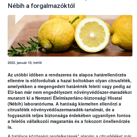
Nébih a forgalmazóktól
2022. január 10, hétfő
Az utóbbi időben a rendszeres és alapos határellenőrzés
ellenére is előfordultak a hazai boltokban olyan citrusfélék,
amelyekben a megengedett határérték feletti vagy pedig az
EU-ban már nem engedélyezett növényvédőszer-maradékot
mutatott ki a Nemzeti Élelmiszerlánc-biztonsági Hivatal
(Nébih) laboratóriuma. A hatóság kiemelten ellenőrzi a
citrusfélék növényvédőszermaradék-tartalmát, de a
fogyasztók teljes biztonsága érdekében ugyanilyen fontos
a felelős vállalkozói magatartás és a fokozott önellenőrzés
is.
A hatályos közösségi rendelkezések* alapján a citrusféléket már