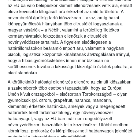
az EU-ba való belépéskor kiemelt ellenőrzésnek vetik alá, emiatt
eleve kevesebb kifogásolt áru érkezhet az unió területére. A
novembertől áprilisig tartó időszakban – azaz, amíg hazai
idénygyümölcsök hiányában több citrusfélét fogyasztanak a
magyar vásárlók – a Nébih, valamint a területileg illetékes
kormányhivatalok fokozottan ellenőrzik a citrusfélék
növényvédőszer-tartalmát. A figyelem elsődlegesen a
határállomásokon beáramló import áru, valamint a nagybani
piacok, logisztikai központok kínálatának átvizsgálására irányul,
hogy a hibás gyümölcstételek innen már biztosan ne
kerülhessenek tovább a lakosságot kiszolgáló üzletek polcaira, a
piaci standokra.
A körültekintő hatósági ellenőrzés ellenére az elmúlt időszakban
a szakemberek több esetben tapasztalták, hogy az Európai
Unión kívüli országokból – elsősorban Törökországból – olyan
gyümölcsök (pl. citrom, grapefruit, narancs, mandarin,
klementin) érkeztek hazánkba, amelyek vagy a megengedett
határérték felett tartalmaztak egy-egy növényvédőszer-
hatóanyagot, vagy az EU-ban már nem engedélyezett
növényvédőszert használtak fel a kezelésükre. Utóbbi esetben
klórpirifosz, prokloráz és klórpirifosz-metil hatóanyagok jelenlétét
mutatta ki a laboratórium a citrusfélékből.