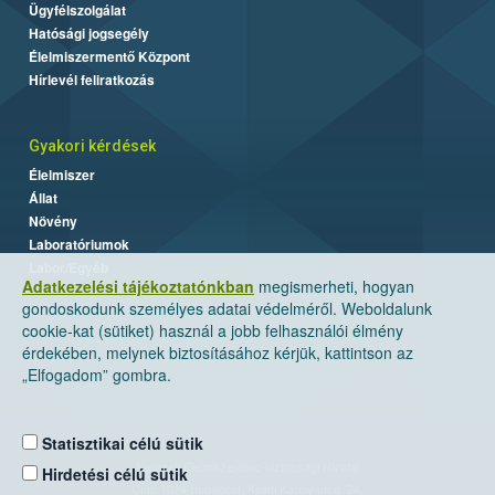
Ügyfélszolgálat
Hatósági jogsegély
Élelmiszermentő Központ
Hírlevél feliratkozás
Gyakori kérdések
Élelmiszer
Állat
Növény
Laboratóriumok
Labor/Egyéb
Adatkezelési tájékoztatónkban
megismerheti, hogyan
gondoskodunk személyes adatai védelméről. Weboldalunk
cookie-kat (sütiket) használ a jobb felhasználói élmény
érdekében, melynek biztosításához kérjük, kattintson az
„Elfogadom” gombra.
Statisztikai célú sütik
Nemzeti Élelmiszerlánc-biztonsági Hivatal
Hirdetési célú sütik
Cím: 1024 Budapest, Keleti Károly utca. 24.