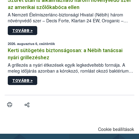
Szüret után is alkalmazható három növényvédő szer
az amerikai szőlőkabóca ellen
A Nemzeti Élelmiszerlánc-biztonsági Hivatal (Nébih) három
növényvédő szer – Decis Forte, Klartan 24 EW, Oroganic –
engedélyokiratát módosította, így azok a szüretet követően,
TOVÁBB >
egészen a vesszőérettség (BBCH 91) stádiumáig
felhasználhatóak a szőlőben. A kiterjesztések célja, hogy a korai
érésű szőlőkben is legyen lehetőség a károsító elleni további
2026. augusztus 6, csütörtök
védekezésre. Az Oroganic készítmény kis kiszerelésben kiskerti
Kerti sütögetés biztonságosan: a Nébih tanácsai
felhasználók számára is elérhető és ökológiai termesztésben is
nyári grillezéshez
engedélyezett.
A grillezés a nyári étkezések egyik legkedveltebb formája. A
meleg időjárás azonban a kórokozó, romlást okozó baktériumok
gyorsabb szaporodásának is kedvez. A szabadtéri sütögetés
TOVÁBB >
ezért nem csupán a megfelelő sütési technikáról szól: legalább
ilyen fontos az alapanyagok biztonságos kezelése, az alapvető
higiéniai szabályok betartása, a megfelelő hőkezelés, valamint a
maradékok szakszerű tárolása. A Nemzeti Élelmiszerlánc-
biztonsági Hivatal (Nébih) Oktatási Programja összegyűjtötte a
biztonságos grillezés legfontosabb tudnivalóit.
Cookie beállítások