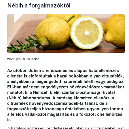
Nébih a forgalmazóktól
2022. január 10, hétfő
Az utóbbi időben a rendszeres és alapos határellenőrzés
ellenére is előfordultak a hazai boltokban olyan citrusfélék,
amelyekben a megengedett határérték feletti vagy pedig az
EU-ban már nem engedélyezett növényvédőszer-maradékot
mutatott ki a Nemzeti Élelmiszerlánc-biztonsági Hivatal
(Nébih) laboratóriuma. A hatóság kiemelten ellenőrzi a
citrusfélék növényvédőszermaradék-tartalmát, de a
fogyasztók teljes biztonsága érdekében ugyanilyen fontos
a felelős vállalkozói magatartás és a fokozott önellenőrzés
is.
A hatályos közösségi rendelkezések* alapján a citrusféléket már