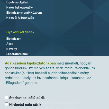
Ügyfélszolgálat
Hatósági jogsegély
Élelmiszermentő Központ
Hírlevél feliratkozás
Gyakori kérdések
Élelmiszer
Állat
Növény
Laboratóriumok
Labor/Egyéb
Adatkezelési tájékoztatónkban
megismerheti, hogyan
gondoskodunk személyes adatai védelméről. Weboldalunk
cookie-kat (sütiket) használ a jobb felhasználói élmény
érdekében, melynek biztosításához kérjük, kattintson az
„Elfogadom” gombra.
Statisztikai célú sütik
Nemzeti Élelmiszerlánc-biztonsági Hivatal
Hirdetési célú sütik
Cím: 1024 Budapest, Keleti Károly utca. 24.