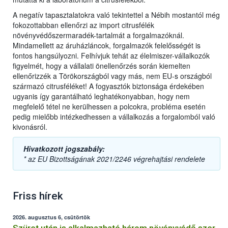
A negatív tapasztalatokra való tekintettel a Nébih mostantól még
fokozottabban ellenőrzi az import citrusfélék
növényvédőszermaradék-tartalmát a forgalmazóknál.
Mindamellett az áruházláncok, forgalmazók felelősségét is
fontos hangsúlyozni. Felhívjuk tehát az élelmiszer-vállalkozók
figyelmét, hogy a vállalati önellenőrzés során kiemelten
ellenőrizzék a Törökországból vagy más, nem EU-s országból
származó citrusféléket! A fogyasztók biztonsága érdekében
ugyanis így garantálható leghatékonyabban, hogy nem
megfelelő tétel ne kerülhessen a polcokra, probléma esetén
pedig mielőbb intézkedhessen a vállalkozás a forgalomból való
kivonásról.
Hivatkozott jogszabály:
* az EU Bizottságának 2021/2246 végrehajtási rendelete
Friss hírek
2026. augusztus 6, csütörtök