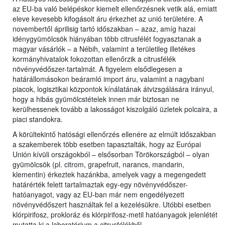
az EU-ba való belépéskor kiemelt ellenőrzésnek vetik alá, emiatt
eleve kevesebb kifogásolt áru érkezhet az unió területére. A
novembertől áprilisig tartó időszakban – azaz, amíg hazai
idénygyümölcsök hiányában több citrusfélét fogyasztanak a
magyar vásárlók – a Nébih, valamint a területileg illetékes
kormányhivatalok fokozottan ellenőrzik a citrusfélék
növényvédőszer-tartalmát. A figyelem elsődlegesen a
határállomásokon beáramló import áru, valamint a nagybani
piacok, logisztikai központok kínálatának átvizsgálására irányul,
hogy a hibás gyümölcstételek innen már biztosan ne
kerülhessenek tovább a lakosságot kiszolgáló üzletek polcaira, a
piaci standokra.
A körültekintő hatósági ellenőrzés ellenére az elmúlt időszakban
a szakemberek több esetben tapasztalták, hogy az Európai
Unión kívüli országokból – elsősorban Törökországból – olyan
gyümölcsök (pl. citrom, grapefruit, narancs, mandarin,
klementin) érkeztek hazánkba, amelyek vagy a megengedett
határérték felett tartalmaztak egy-egy növényvédőszer-
hatóanyagot, vagy az EU-ban már nem engedélyezett
növényvédőszert használtak fel a kezelésükre. Utóbbi esetben
klórpirifosz, prokloráz és klórpirifosz-metil hatóanyagok jelenlétét
mutatta ki a laboratórium a citrusfélékből.