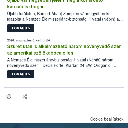
Újabb vármegyében jelent meg a kőrisrontó
karcsúdíszbogár
Újabb területen, Borsod-Abaúj-Zemplén vármegyében is
igazolta a Nemzeti Élelmiszerlánc-biztonsági Hivatal (Nébih) a
kőrisrontó karcsúdíszbogár (Agrilus planipennis) jelenlétét. A
TOVÁBB >
kártevőt nem csak színcsapdában találták meg, de már fertőzött
fában is azonosították. A növényvédelmi szakemberek folytatják
az intenzív felderítést, emellett az intézkedéseket a szlovák
2026. augusztus 6, csütörtök
hatósággal is összehangolják a terjedés megállítása érdekében.
Szüret után is alkalmazható három növényvédő szer
az amerikai szőlőkabóca ellen
A Nemzeti Élelmiszerlánc-biztonsági Hivatal (Nébih) három
növényvédő szer – Decis Forte, Klartan 24 EW, Oroganic –
engedélyokiratát módosította, így azok a szüretet követően,
TOVÁBB >
egészen a vesszőérettség (BBCH 91) stádiumáig
felhasználhatóak a szőlőben. A kiterjesztések célja, hogy a korai
érésű szőlőkben is legyen lehetőség a károsító elleni további
védekezésre. Az Oroganic készítmény kis kiszerelésben kiskerti
felhasználók számára is elérhető és ökológiai termesztésben is
engedélyezett.
Cookie beállítások