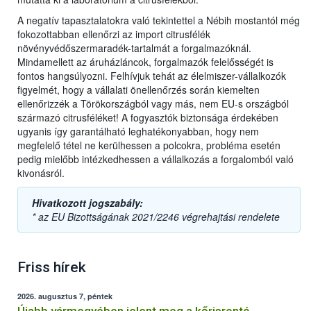
A negatív tapasztalatokra való tekintettel a Nébih mostantól még
fokozottabban ellenőrzi az import citrusfélék
növényvédőszermaradék-tartalmát a forgalmazóknál.
Mindamellett az áruházláncok, forgalmazók felelősségét is
fontos hangsúlyozni. Felhívjuk tehát az élelmiszer-vállalkozók
figyelmét, hogy a vállalati önellenőrzés során kiemelten
ellenőrizzék a Törökországból vagy más, nem EU-s országból
származó citrusféléket! A fogyasztók biztonsága érdekében
ugyanis így garantálható leghatékonyabban, hogy nem
megfelelő tétel ne kerülhessen a polcokra, probléma esetén
pedig mielőbb intézkedhessen a vállalkozás a forgalomból való
kivonásról.
Hivatkozott jogszabály:
* az EU Bizottságának 2021/2246 végrehajtási rendelete
Friss hírek
2026. augusztus 7, péntek