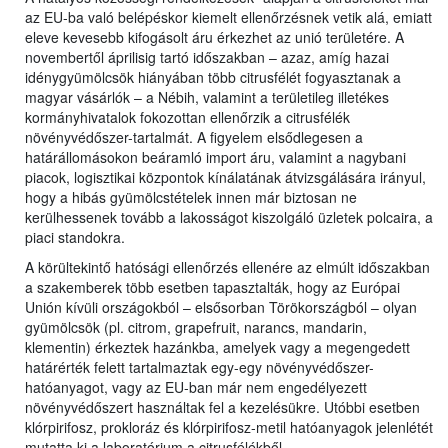
az EU-ba való belépéskor kiemelt ellenőrzésnek vetik alá, emiatt
eleve kevesebb kifogásolt áru érkezhet az unió területére. A
novembertől áprilisig tartó időszakban – azaz, amíg hazai
idénygyümölcsök hiányában több citrusfélét fogyasztanak a
magyar vásárlók – a Nébih, valamint a területileg illetékes
kormányhivatalok fokozottan ellenőrzik a citrusfélék
növényvédőszer-tartalmát. A figyelem elsődlegesen a
határállomásokon beáramló import áru, valamint a nagybani
piacok, logisztikai központok kínálatának átvizsgálására irányul,
hogy a hibás gyümölcstételek innen már biztosan ne
kerülhessenek tovább a lakosságot kiszolgáló üzletek polcaira, a
piaci standokra.
A körültekintő hatósági ellenőrzés ellenére az elmúlt időszakban
a szakemberek több esetben tapasztalták, hogy az Európai
Unión kívüli országokból – elsősorban Törökországból – olyan
gyümölcsök (pl. citrom, grapefruit, narancs, mandarin,
klementin) érkeztek hazánkba, amelyek vagy a megengedett
határérték felett tartalmaztak egy-egy növényvédőszer-
hatóanyagot, vagy az EU-ban már nem engedélyezett
növényvédőszert használtak fel a kezelésükre. Utóbbi esetben
klórpirifosz, prokloráz és klórpirifosz-metil hatóanyagok jelenlétét
mutatta ki a laboratórium a citrusfélékből.