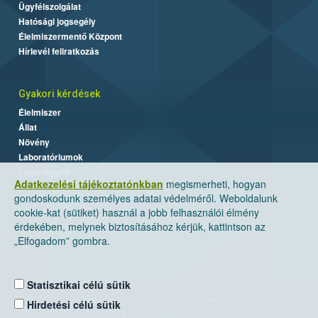
Ügyfélszolgálat
Hatósági jogsegély
Élelmiszermentő Központ
Hírlevél feliratkozás
Gyakori kérdések
Élelmiszer
Állat
Növény
Laboratóriumok
Labor/Egyéb
Adatkezelési tájékoztatónkban
megismerheti, hogyan
gondoskodunk személyes adatai védelméről. Weboldalunk
cookie-kat (sütiket) használ a jobb felhasználói élmény
érdekében, melynek biztosításához kérjük, kattintson az
„Elfogadom” gombra.
Statisztikai célú sütik
Nemzeti Élelmiszerlánc-biztonsági Hivatal
Hirdetési célú sütik
Cím: 1024 Budapest, Keleti Károly utca. 24.