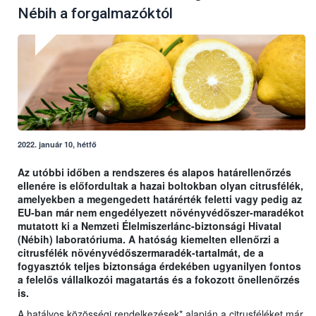
Nébih a forgalmazóktól
2022. január 10, hétfő
Az utóbbi időben a rendszeres és alapos határellenőrzés
ellenére is előfordultak a hazai boltokban olyan citrusfélék,
amelyekben a megengedett határérték feletti vagy pedig az
EU-ban már nem engedélyezett növényvédőszer-maradékot
mutatott ki a Nemzeti Élelmiszerlánc-biztonsági Hivatal
(Nébih) laboratóriuma. A hatóság kiemelten ellenőrzi a
citrusfélék növényvédőszermaradék-tartalmát, de a
fogyasztók teljes biztonsága érdekében ugyanilyen fontos
a felelős vállalkozói magatartás és a fokozott önellenőrzés
is.
A hatályos közösségi rendelkezések* alapján a citrusféléket már