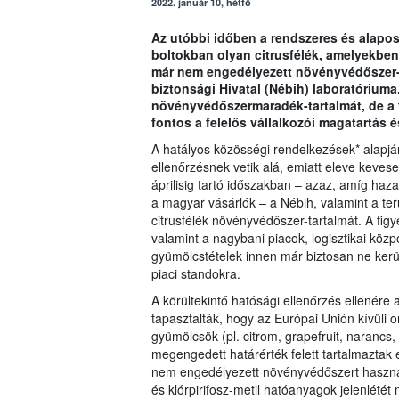
2022. január 10, hétfő
Az utóbbi időben a rendszeres és alapos 
boltokban olyan citrusfélék, amelyekben
már nem engedélyezett növényvédőszer-m
biztonsági Hivatal (Nébih) laboratóriuma.
növényvédőszermaradék-tartalmát, de a 
fontos a felelős vállalkozói magatartás é
A hatályos közösségi rendelkezések* alapján
ellenőrzésnek vetik alá, emiatt eleve kevese
áprilisig tartó időszakban – azaz, amíg haz
a magyar vásárlók – a Nébih, valamint a terü
citrusfélék növényvédőszer-tartalmát. A fi
valamint a nagybani piacok, logisztikai közp
gyümölcstételek innen már biztosan ne kerül
piaci standokra.
A körültekintő hatósági ellenőrzés ellenér
tapasztalták, hogy az Európai Unión kívüli
gyümölcsök (pl. citrom, grapefruit, naranc
megengedett határérték felett tartalmazta
nem engedélyezett növényvédőszert használta
és klórpirifosz-metil hatóanyagok jelenlétét 