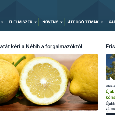
ÉLELMISZER
NÖVÉNY
ÁTFOGÓ TÉMÁK
KA
latát kéri a Nébih a forgalmazóktól
Fris
2026. 
Újab
kőri
Újabb
várme
Élelm