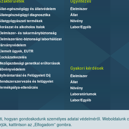
Szakterületek
Ügyintézés
Állat-egészségügy és állatvédelem
Élelmiszer
Állategészségügyi diagnosztika
Állat
Állatgyógyászati termékek
Növény
Borászat és alkoholos italok
Labor/Egyéb
Élelmiszer- és takarmánybiztonság
Élelmiszerlánc-biztonsági laborhálózat
Járványvédelem
Kiemelt ügyek, EUTR
Kockázatkezelés
Mezőgazdasági genetikai erőforrások
Gyakori kérdések
Növényvédelem
Nyilvántartási és Felügyeleti Díj
Élelmiszer
Rendszerszervezés és felügyelet
Állat
Termékpálya-ellenőrzés
Növény
Laboratóriumok
Labor/Egyéb
, hogyan gondoskodunk személyes adatai védelméről. Weboldalunk cook
jük, kattintson az „Elfogadom” gombra.