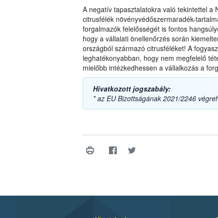
A negatív tapasztalatokra való tekintettel 
citrusfélék növényvédőszermaradék-tartalmá
forgalmazók felelősségét is fontos hangsúlyo
hogy a vállalati önellenőrzés során kiemel
országból származó citrusféléket! A fogyas
leghatékonyabban, hogy nem megfelelő téte
mielőbb intézkedhessen a vállalkozás a forg
Hivatkozott jogszabály:
* az EU Bizottságának 2021/2246 végreh