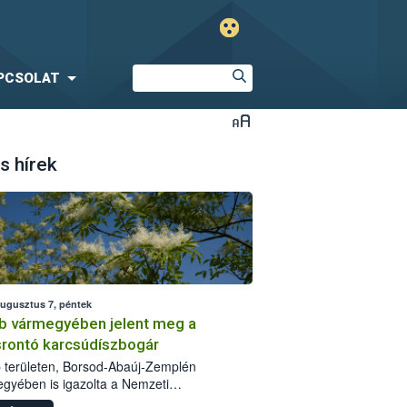
PCSOLAT
s hírek
augusztus 7, péntek
b vármegyében jelent meg a
srontó karcsúdíszbogár
 területen, Borsod-Abaúj-Zemplén
gyében is igazolta a Nemzeti
iszerlánc-biztonsági Hivatal (Nébih) a