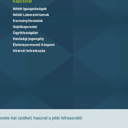
Kapcsolat
Nébih Igazgatóságok
Nébih Laboratóriumok
Kormányhivatalok
Sajtókapcsolat
Ügyfélszolgálat
Hatósági jogsegély
Élelmiszermentő Központ
Hírlevél feliratkozás
ie-kat (sütiket) használ a jobb felhasználói