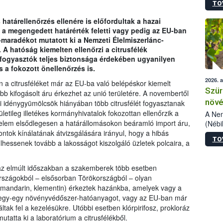
TO
kőris
jelen
határellenőrzés ellenére is előfordultak a hazai
talál
 a megengedett határérték feletti vagy pedig az EU-ban
azono
aradékot mutatott ki a Nemzeti Élelmiszerlánc-
folyta
 A hatóság kiemelten ellenőrzi a citrusfélék
intéz
fogyasztók teljes biztonsága érdekében ugyanilyen
össze
s a fokozott önellenőrzés is.
érdek
2026. 
 a citrusféléket már az EU-ba való belépéskor kiemelt
Szür
bb kifogásolt áru érkezhet az unió területére. A novembertől
növé
ai idénygyümölcsök hiányában több citrusfélét fogyasztanak
letileg illetékes kormányhivatalok fokozottan ellenőrzik a
szől
A Nem
gyelem elsődlegesen a határállomásokon beáramló import áru,
(Nébi
Klart
ontok kínálatának átvizsgálására irányul, hogy a hibás
TO
módos
hessenek tovább a lakosságot kiszolgáló üzletek polcaira, a
egész
felha
e az elmúlt időszakban a szakemberek több esetben
célja
 országokból – elsősorban Törökországból – olyan
lehet
s, mandarin, klementin) érkeztek hazánkba, amelyek vagy a
Az Or
k egy-egy növényvédőszer-hatóanyagot, vagy az EU-ban már
felha
k fel a kezelésükre. Utóbbi esetben klórpirifosz, prokloráz
terme
mutatta ki a laboratórium a citrusfélékből.