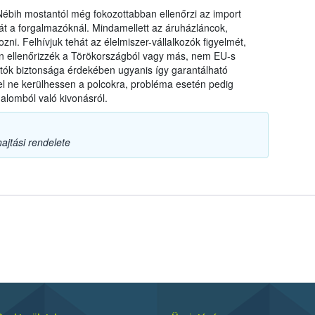
a Nébih mostantól még fokozottabban ellenőrzi az import
t a forgalmazóknál. Mindamellett az áruházláncok,
zni. Felhívjuk tehát az élelmiszer-vállalkozók figyelmét,
ten ellenőrizzék a Törökországból vagy más, nem EU-s
ztók biztonsága érdekében ugyanis így garantálható
l ne kerülhessen a polcokra, probléma esetén pedig
alomból való kivonásról.
ajtási rendelete