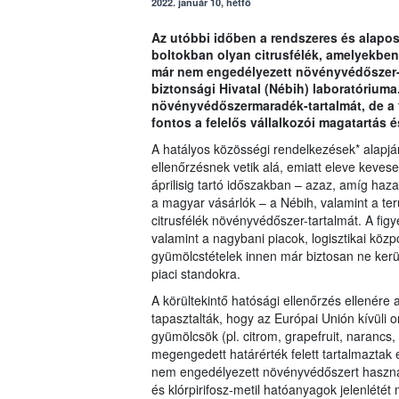
2022. január 10, hétfő
Az utóbbi időben a rendszeres és alapos 
boltokban olyan citrusfélék, amelyekben
már nem engedélyezett növényvédőszer-m
biztonsági Hivatal (Nébih) laboratóriuma.
növényvédőszermaradék-tartalmát, de a 
fontos a felelős vállalkozói magatartás é
A hatályos közösségi rendelkezések* alapján
ellenőrzésnek vetik alá, emiatt eleve kevese
áprilisig tartó időszakban – azaz, amíg haz
a magyar vásárlók – a Nébih, valamint a terü
citrusfélék növényvédőszer-tartalmát. A fi
valamint a nagybani piacok, logisztikai közp
gyümölcstételek innen már biztosan ne kerül
piaci standokra.
A körültekintő hatósági ellenőrzés ellenér
tapasztalták, hogy az Európai Unión kívüli
gyümölcsök (pl. citrom, grapefruit, naranc
megengedett határérték felett tartalmazta
nem engedélyezett növényvédőszert használta
és klórpirifosz-metil hatóanyagok jelenlétét 