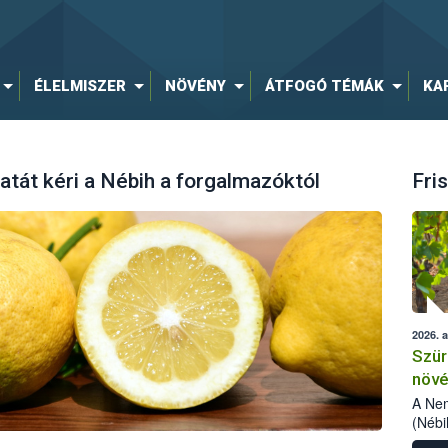
ÉLELMISZER
NÖVÉNY
ÁTFOGÓ TÉMÁK
KA
latát kéri a Nébih a forgalmazóktól
Fris
2026. 
Szür
növé
szől
A Nem
(Nébi
Klart