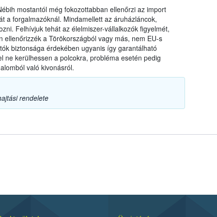
a Nébih mostantól még fokozottabban ellenőrzi az import
t a forgalmazóknál. Mindamellett az áruházláncok,
zni. Felhívjuk tehát az élelmiszer-vállalkozók figyelmét,
ten ellenőrizzék a Törökországból vagy más, nem EU-s
ztók biztonsága érdekében ugyanis így garantálható
l ne kerülhessen a polcokra, probléma esetén pedig
alomból való kivonásról.
ajtási rendelete