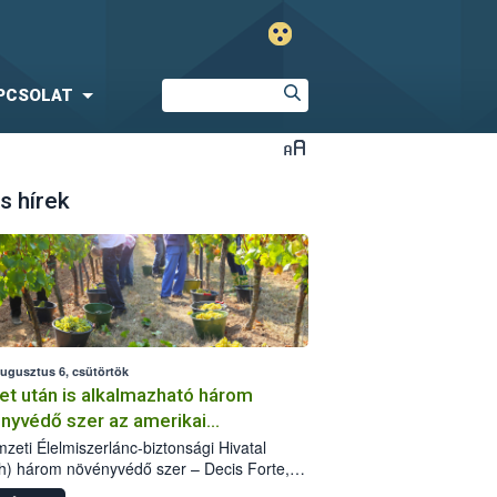
PCSOLAT
s hírek
augusztus 6, csütörtök
et után is alkalmazható három
nyvédő szer az amerikai
őkabóca ellen
zeti Élelmiszerlánc-biztonsági Hivatal
h) három növényvédő szer – Decis Forte,
an 24 EW, Oroganic – engedélyokiratát