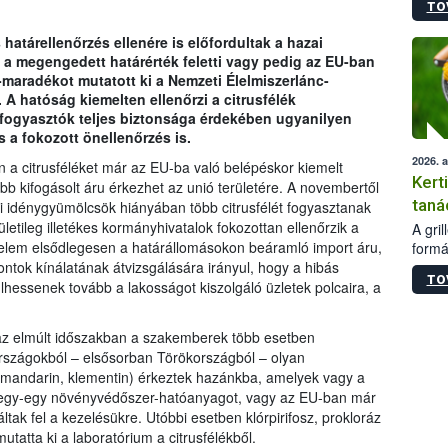
TO
módos
egész
határellenőrzés ellenére is előfordultak a hazai
felha
 a megengedett határérték feletti vagy pedig az EU-ban
célja
aradékot mutatott ki a Nemzeti Élelmiszerlánc-
lehet
 A hatóság kiemelten ellenőrzi a citrusfélék
Az Or
fogyasztók teljes biztonsága érdekében ugyanilyen
felha
s a fokozott önellenőrzés is.
terme
2026. 
 a citrusféléket már az EU-ba való belépéskor kiemelt
Kert
bb kifogásolt áru érkezhet az unió területére. A novembertől
taná
ai idénygyümölcsök hiányában több citrusfélét fogyasztanak
letileg illetékes kormányhivatalok fokozottan ellenőrzik a
A gri
gyelem elsődlegesen a határállomásokon beáramló import áru,
formá
romlá
ontok kínálatának átvizsgálására irányul, hogy a hibás
TO
szapo
hessenek tovább a lakosságot kiszolgáló üzletek polcaira, a
sütög
techni
e az elmúlt időszakban a szakemberek több esetben
alapa
 országokból – elsősorban Törökországból – olyan
higié
s, mandarin, klementin) érkeztek hazánkba, amelyek vagy a
hőkez
k egy-egy növényvédőszer-hatóanyagot, vagy az EU-ban már
tárol
k fel a kezelésükre. Utóbbi esetben klórpirifosz, prokloráz
Hivat
mutatta ki a laboratórium a citrusfélékből.
a biz