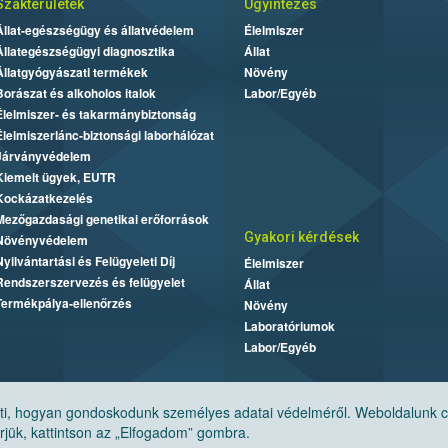
Szakterületek
Ügyintézés
Állat-egészségügy és állatvédelem
Élelmiszer
Állategészségügyi diagnosztika
Állat
Állatgyógyászati termékek
Növény
Borászat és alkoholos italok
Labor/Egyéb
Élelmiszer- és takarmánybiztonság
Élelmiszerlánc-biztonsági laborhálózat
Járványvédelem
Kiemelt ügyek, EUTR
Kockázatkezelés
Mezőgazdasági genetikai erőforrások
Gyakori kérdések
Növényvédelem
Nyilvántartási és Felügyeleti Díj
Élelmiszer
Rendszerszervezés és felügyelet
Állat
Termékpálya-ellenőrzés
Növény
Laboratóriumok
Labor/Egyéb
, hogyan gondoskodunk személyes adatai védelméről. Weboldalunk cook
jük, kattintson az „Elfogadom” gombra.