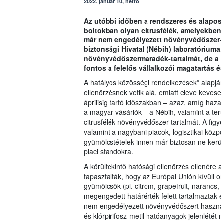
2022. január 10, hétfő
Az utóbbi időben a rendszeres és alapos 
boltokban olyan citrusfélék, amelyekben
már nem engedélyezett növényvédőszer-m
biztonsági Hivatal (Nébih) laboratóriuma.
növényvédőszermaradék-tartalmát, de a 
fontos a felelős vállalkozói magatartás é
A hatályos közösségi rendelkezések* alapján
ellenőrzésnek vetik alá, emiatt eleve kevese
áprilisig tartó időszakban – azaz, amíg haz
a magyar vásárlók – a Nébih, valamint a terü
citrusfélék növényvédőszer-tartalmát. A fi
valamint a nagybani piacok, logisztikai közp
gyümölcstételek innen már biztosan ne kerül
piaci standokra.
A körültekintő hatósági ellenőrzés ellenér
tapasztalták, hogy az Európai Unión kívüli
gyümölcsök (pl. citrom, grapefruit, naranc
megengedett határérték felett tartalmazta
nem engedélyezett növényvédőszert használta
és klórpirifosz-metil hatóanyagok jelenlétét 