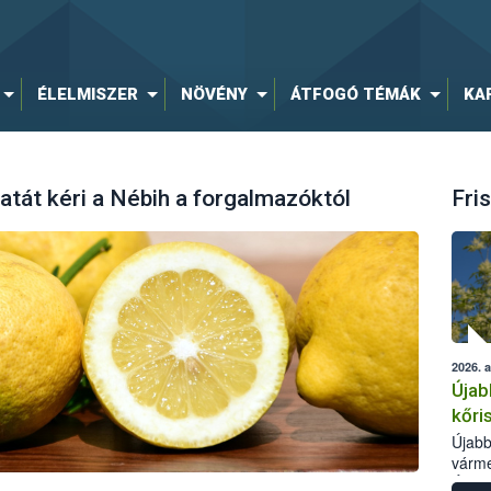
ÉLELMISZER
NÖVÉNY
ÁTFOGÓ TÉMÁK
KA
latát kéri a Nébih a forgalmazóktól
Fris
2026. 
Újab
kőri
Újabb
várme
Élelm