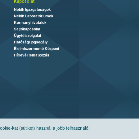
Kapcsolat
Nébih Igazgatóságok
Nébih Laboratóriumok
Kormányhivatalok
Sajtókapcsolat
Ügyfélszolgálat
Hatósági jogsegély
Élelmiszermentő Központ
Hírlevél feliratkozás
ie-kat (sütiket) használ a jobb felhasználói