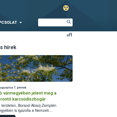
PCSOLAT
s hírek
augusztus 7, péntek
b vármegyében jelent meg a
srontó karcsúdíszbogár
 területen, Borsod-Abaúj-Zemplén
gyében is igazolta a Nemzeti
iszerlánc-biztonsági Hivatal (Nébih) a