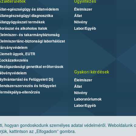
Szakterületek
Ügyintézés
Állat-egészségügy és állatvédelem
Élelmiszer
Állategészségügyi diagnosztika
Állat
Állatgyógyászati termékek
Növény
Borászat és alkoholos italok
Labor/Egyéb
Élelmiszer- és takarmánybiztonság
Élelmiszerlánc-biztonsági laborhálózat
Járványvédelem
Kiemelt ügyek, EUTR
Kockázatkezelés
Mezőgazdasági genetikai erőforrások
Gyakori kérdések
Növényvédelem
Nyilvántartási és Felügyeleti Díj
Élelmiszer
Rendszerszervezés és felügyelet
Állat
Termékpálya-ellenőrzés
Növény
Laboratóriumok
Labor/Egyéb
, hogyan gondoskodunk személyes adatai védelméről. Weboldalunk cook
jük, kattintson az „Elfogadom” gombra.