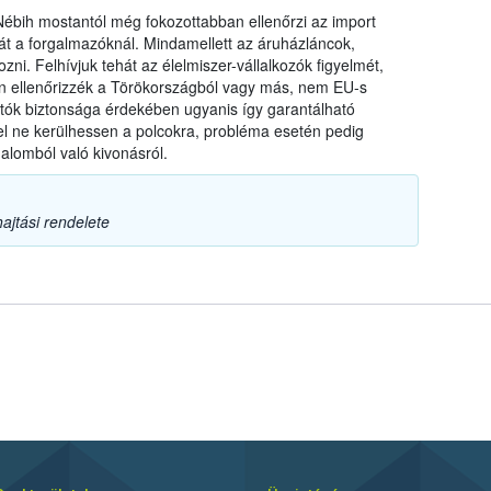
a Nébih mostantól még fokozottabban ellenőrzi az import
t a forgalmazóknál. Mindamellett az áruházláncok,
zni. Felhívjuk tehát az élelmiszer-vállalkozók figyelmét,
ten ellenőrizzék a Törökországból vagy más, nem EU-s
ztók biztonsága érdekében ugyanis így garantálható
l ne kerülhessen a polcokra, probléma esetén pedig
alomból való kivonásról.
ajtási rendelete