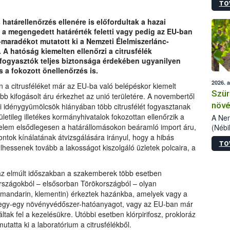
TO
kőris
jelen
határellenőrzés ellenére is előfordultak a hazai
talál
 a megengedett határérték feletti vagy pedig az EU-ban
azono
aradékot mutatott ki a Nemzeti Élelmiszerlánc-
folyta
 A hatóság kiemelten ellenőrzi a citrusfélék
intéz
fogyasztók teljes biztonsága érdekében ugyanilyen
össze
s a fokozott önellenőrzés is.
érdek
2026. 
 a citrusféléket már az EU-ba való belépéskor kiemelt
Szür
bb kifogásolt áru érkezhet az unió területére. A novembertől
növé
ai idénygyümölcsök hiányában több citrusfélét fogyasztanak
letileg illetékes kormányhivatalok fokozottan ellenőrzik a
szől
A Nem
gyelem elsődlegesen a határállomásokon beáramló import áru,
(Nébi
Klart
ontok kínálatának átvizsgálására irányul, hogy a hibás
TO
módos
hessenek tovább a lakosságot kiszolgáló üzletek polcaira, a
egész
felha
e az elmúlt időszakban a szakemberek több esetben
célja
 országokból – elsősorban Törökországból – olyan
lehet
s, mandarin, klementin) érkeztek hazánkba, amelyek vagy a
Az Or
k egy-egy növényvédőszer-hatóanyagot, vagy az EU-ban már
felha
k fel a kezelésükre. Utóbbi esetben klórpirifosz, prokloráz
terme
mutatta ki a laboratórium a citrusfélékből.