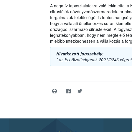
A negatív tapasztalatokra való tekintettel 
citrusfélék növényvédőszermaradék-tartalmá
forgalmazók felelősségét is fontos hangsúlyo
hogy a vállalati önellenőrzés során kiemel
országból származó citrusféléket! A fogyas
leghatékonyabban, hogy nem megfelelő téte
mielőbb intézkedhessen a vállalkozás a forg
Hivatkozott jogszabály:
* az EU Bizottságának 2021/2246 végreh