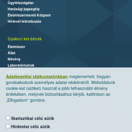
Ügyfélszolgálat
Hatósági jogsegély
Élelmiszermentő Központ
Hírlevél feliratkozás
Gyakori kérdések
Élelmiszer
Állat
Növény
Laboratóriumok
Labor/Egyéb
Adatkezelési tájékoztatónkban
megismerheti, hogyan
gondoskodunk személyes adatai védelméről. Weboldalunk
cookie-kat (sütiket) használ a jobb felhasználói élmény
érdekében, melynek biztosításához kérjük, kattintson az
„Elfogadom” gombra.
Statisztikai célú sütik
Nemzeti Élelmiszerlánc-biztonsági Hivatal
Hirdetési célú sütik
Cím: 1024 Budapest, Keleti Károly utca. 24.