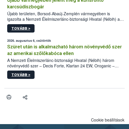
Újabb vármegyében jelent meg a kőrisrontó
karcsúdíszbogár
Újabb területen, Borsod-Abaúj-Zemplén vármegyében is
igazolta a Nemzeti Élelmiszerlánc-biztonsági Hivatal (Nébih) a
kőrisrontó karcsúdíszbogár (Agrilus planipennis) jelenlétét. A
TOVÁBB >
kártevőt nem csak színcsapdában találták meg, de már fertőzött
fában is azonosították. A növényvédelmi szakemberek folytatják
az intenzív felderítést, emellett az intézkedéseket a szlovák
2026. augusztus 6, csütörtök
hatósággal is összehangolják a terjedés megállítása érdekében.
Szüret után is alkalmazható három növényvédő szer
az amerikai szőlőkabóca ellen
A Nemzeti Élelmiszerlánc-biztonsági Hivatal (Nébih) három
növényvédő szer – Decis Forte, Klartan 24 EW, Oroganic –
engedélyokiratát módosította, így azok a szüretet követően,
TOVÁBB >
egészen a vesszőérettség (BBCH 91) stádiumáig
felhasználhatóak a szőlőben. A kiterjesztések célja, hogy a korai
érésű szőlőkben is legyen lehetőség a károsító elleni további
védekezésre. Az Oroganic készítmény kis kiszerelésben kiskerti
felhasználók számára is elérhető és ökológiai termesztésben is
engedélyezett.
Cookie beállítások