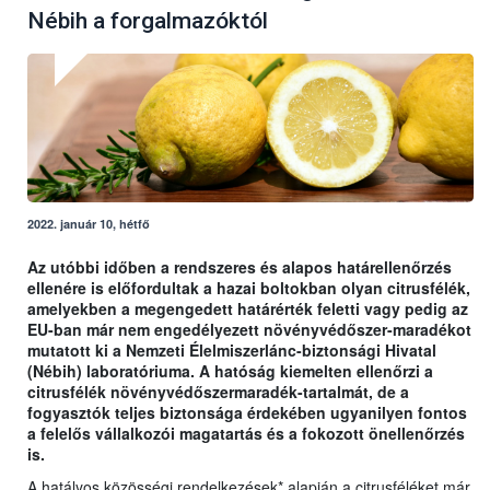
Nébih a forgalmazóktól
2022. január 10, hétfő
Az utóbbi időben a rendszeres és alapos határellenőrzés
ellenére is előfordultak a hazai boltokban olyan citrusfélék,
amelyekben a megengedett határérték feletti vagy pedig az
EU-ban már nem engedélyezett növényvédőszer-maradékot
mutatott ki a Nemzeti Élelmiszerlánc-biztonsági Hivatal
(Nébih) laboratóriuma. A hatóság kiemelten ellenőrzi a
citrusfélék növényvédőszermaradék-tartalmát, de a
fogyasztók teljes biztonsága érdekében ugyanilyen fontos
a felelős vállalkozói magatartás és a fokozott önellenőrzés
is.
A hatályos közösségi rendelkezések* alapján a citrusféléket már