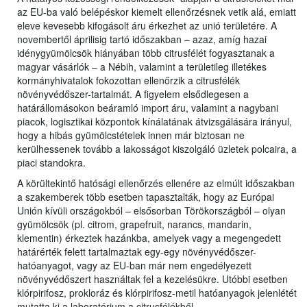
az EU-ba való belépéskor kiemelt ellenőrzésnek vetik alá, emiatt
eleve kevesebb kifogásolt áru érkezhet az unió területére. A
novembertől áprilisig tartó időszakban – azaz, amíg hazai
idénygyümölcsök hiányában több citrusfélét fogyasztanak a
magyar vásárlók – a Nébih, valamint a területileg illetékes
kormányhivatalok fokozottan ellenőrzik a citrusfélék
növényvédőszer-tartalmát. A figyelem elsődlegesen a
határállomásokon beáramló import áru, valamint a nagybani
piacok, logisztikai központok kínálatának átvizsgálására irányul,
hogy a hibás gyümölcstételek innen már biztosan ne
kerülhessenek tovább a lakosságot kiszolgáló üzletek polcaira, a
piaci standokra.
A körültekintő hatósági ellenőrzés ellenére az elmúlt időszakban
a szakemberek több esetben tapasztalták, hogy az Európai
Unión kívüli országokból – elsősorban Törökországból – olyan
gyümölcsök (pl. citrom, grapefruit, narancs, mandarin,
klementin) érkeztek hazánkba, amelyek vagy a megengedett
határérték felett tartalmaztak egy-egy növényvédőszer-
hatóanyagot, vagy az EU-ban már nem engedélyezett
növényvédőszert használtak fel a kezelésükre. Utóbbi esetben
klórpirifosz, prokloráz és klórpirifosz-metil hatóanyagok jelenlétét
mutatta ki a laboratórium a citrusfélékből.