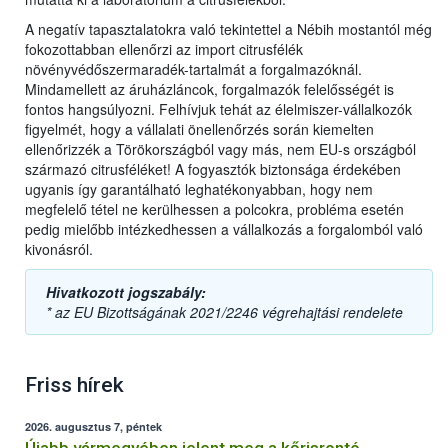
A negatív tapasztalatokra való tekintettel a Nébih mostantól még
fokozottabban ellenőrzi az import citrusfélék
növényvédőszermaradék-tartalmát a forgalmazóknál.
Mindamellett az áruházláncok, forgalmazók felelősségét is
fontos hangsúlyozni. Felhívjuk tehát az élelmiszer-vállalkozók
figyelmét, hogy a vállalati önellenőrzés során kiemelten
ellenőrizzék a Törökországból vagy más, nem EU-s országból
származó citrusféléket! A fogyasztók biztonsága érdekében
ugyanis így garantálható leghatékonyabban, hogy nem
megfelelő tétel ne kerülhessen a polcokra, probléma esetén
pedig mielőbb intézkedhessen a vállalkozás a forgalomból való
kivonásról.
Hivatkozott jogszabály:
* az EU Bizottságának 2021/2246 végrehajtási rendelete
Friss hírek
2026. augusztus 7, péntek