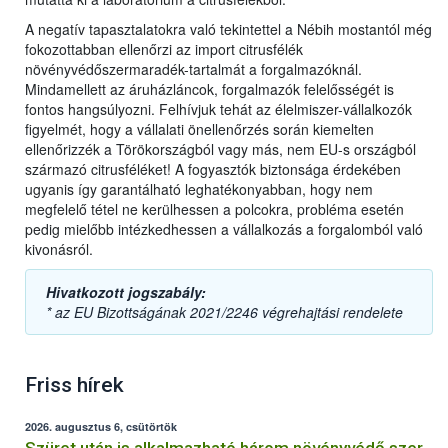
A negatív tapasztalatokra való tekintettel a Nébih mostantól még
fokozottabban ellenőrzi az import citrusfélék
növényvédőszermaradék-tartalmát a forgalmazóknál.
Mindamellett az áruházláncok, forgalmazók felelősségét is
fontos hangsúlyozni. Felhívjuk tehát az élelmiszer-vállalkozók
figyelmét, hogy a vállalati önellenőrzés során kiemelten
ellenőrizzék a Törökországból vagy más, nem EU-s országból
származó citrusféléket! A fogyasztók biztonsága érdekében
ugyanis így garantálható leghatékonyabban, hogy nem
megfelelő tétel ne kerülhessen a polcokra, probléma esetén
pedig mielőbb intézkedhessen a vállalkozás a forgalomból való
kivonásról.
Hivatkozott jogszabály:
* az EU Bizottságának 2021/2246 végrehajtási rendelete
Friss hírek
2026. augusztus 6, csütörtök