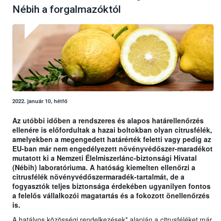
Nébih a forgalmazóktól
2022. január 10, hétfő
Az utóbbi időben a rendszeres és alapos határellenőrzés
ellenére is előfordultak a hazai boltokban olyan citrusfélék,
amelyekben a megengedett határérték feletti vagy pedig az
EU-ban már nem engedélyezett növényvédőszer-maradékot
mutatott ki a Nemzeti Élelmiszerlánc-biztonsági Hivatal
(Nébih) laboratóriuma. A hatóság kiemelten ellenőrzi a
citrusfélék növényvédőszermaradék-tartalmát, de a
fogyasztók teljes biztonsága érdekében ugyanilyen fontos
a felelős vállalkozói magatartás és a fokozott önellenőrzés
is.
A hatályos közösségi rendelkezések* alapján a citrusféléket már