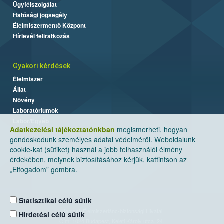
Ügyfélszolgálat
Hatósági jogsegély
Élelmiszermentő Központ
Hírlevél feliratkozás
Gyakori kérdések
Élelmiszer
Állat
Növény
Laboratóriumok
Labor/Egyéb
Adatkezelési tájékoztatónkban
megismerheti, hogyan
gondoskodunk személyes adatai védelméről. Weboldalunk
cookie-kat (sütiket) használ a jobb felhasználói élmény
érdekében, melynek biztosításához kérjük, kattintson az
„Elfogadom” gombra.
Statisztikai célú sütik
Nemzeti Élelmiszerlánc-biztonsági Hivatal
Hirdetési célú sütik
Cím: 1024 Budapest, Keleti Károly utca. 24.