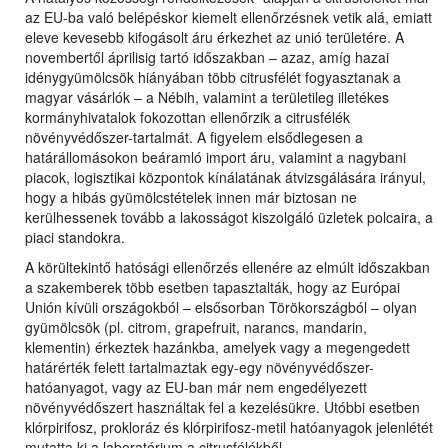
az EU-ba való belépéskor kiemelt ellenőrzésnek vetik alá, emiatt
eleve kevesebb kifogásolt áru érkezhet az unió területére. A
novembertől áprilisig tartó időszakban – azaz, amíg hazai
idénygyümölcsök hiányában több citrusfélét fogyasztanak a
magyar vásárlók – a Nébih, valamint a területileg illetékes
kormányhivatalok fokozottan ellenőrzik a citrusfélék
növényvédőszer-tartalmát. A figyelem elsődlegesen a
határállomásokon beáramló import áru, valamint a nagybani
piacok, logisztikai központok kínálatának átvizsgálására irányul,
hogy a hibás gyümölcstételek innen már biztosan ne
kerülhessenek tovább a lakosságot kiszolgáló üzletek polcaira, a
piaci standokra.
A körültekintő hatósági ellenőrzés ellenére az elmúlt időszakban
a szakemberek több esetben tapasztalták, hogy az Európai
Unión kívüli országokból – elsősorban Törökországból – olyan
gyümölcsök (pl. citrom, grapefruit, narancs, mandarin,
klementin) érkeztek hazánkba, amelyek vagy a megengedett
határérték felett tartalmaztak egy-egy növényvédőszer-
hatóanyagot, vagy az EU-ban már nem engedélyezett
növényvédőszert használtak fel a kezelésükre. Utóbbi esetben
klórpirifosz, prokloráz és klórpirifosz-metil hatóanyagok jelenlétét
mutatta ki a laboratórium a citrusfélékből.