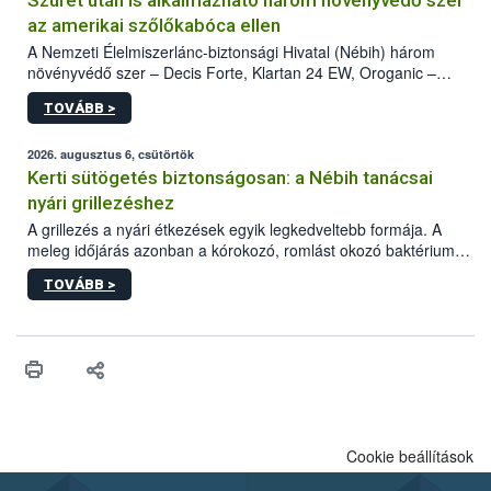
Szüret után is alkalmazható három növényvédő szer
az amerikai szőlőkabóca ellen
A Nemzeti Élelmiszerlánc-biztonsági Hivatal (Nébih) három
növényvédő szer – Decis Forte, Klartan 24 EW, Oroganic –
engedélyokiratát módosította, így azok a szüretet követően,
TOVÁBB >
egészen a vesszőérettség (BBCH 91) stádiumáig
felhasználhatóak a szőlőben. A kiterjesztések célja, hogy a korai
érésű szőlőkben is legyen lehetőség a károsító elleni további
2026. augusztus 6, csütörtök
védekezésre. Az Oroganic készítmény kis kiszerelésben kiskerti
Kerti sütögetés biztonságosan: a Nébih tanácsai
felhasználók számára is elérhető és ökológiai termesztésben is
nyári grillezéshez
engedélyezett.
A grillezés a nyári étkezések egyik legkedveltebb formája. A
meleg időjárás azonban a kórokozó, romlást okozó baktériumok
gyorsabb szaporodásának is kedvez. A szabadtéri sütögetés
TOVÁBB >
ezért nem csupán a megfelelő sütési technikáról szól: legalább
ilyen fontos az alapanyagok biztonságos kezelése, az alapvető
higiéniai szabályok betartása, a megfelelő hőkezelés, valamint a
maradékok szakszerű tárolása. A Nemzeti Élelmiszerlánc-
biztonsági Hivatal (Nébih) Oktatási Programja összegyűjtötte a
biztonságos grillezés legfontosabb tudnivalóit.
Cookie beállítások