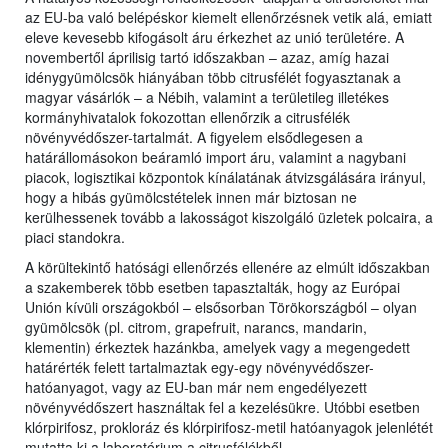
az EU-ba való belépéskor kiemelt ellenőrzésnek vetik alá, emiatt
eleve kevesebb kifogásolt áru érkezhet az unió területére. A
novembertől áprilisig tartó időszakban – azaz, amíg hazai
idénygyümölcsök hiányában több citrusfélét fogyasztanak a
magyar vásárlók – a Nébih, valamint a területileg illetékes
kormányhivatalok fokozottan ellenőrzik a citrusfélék
növényvédőszer-tartalmát. A figyelem elsődlegesen a
határállomásokon beáramló import áru, valamint a nagybani
piacok, logisztikai központok kínálatának átvizsgálására irányul,
hogy a hibás gyümölcstételek innen már biztosan ne
kerülhessenek tovább a lakosságot kiszolgáló üzletek polcaira, a
piaci standokra.
A körültekintő hatósági ellenőrzés ellenére az elmúlt időszakban
a szakemberek több esetben tapasztalták, hogy az Európai
Unión kívüli országokból – elsősorban Törökországból – olyan
gyümölcsök (pl. citrom, grapefruit, narancs, mandarin,
klementin) érkeztek hazánkba, amelyek vagy a megengedett
határérték felett tartalmaztak egy-egy növényvédőszer-
hatóanyagot, vagy az EU-ban már nem engedélyezett
növényvédőszert használtak fel a kezelésükre. Utóbbi esetben
klórpirifosz, prokloráz és klórpirifosz-metil hatóanyagok jelenlétét
mutatta ki a laboratórium a citrusfélékből.