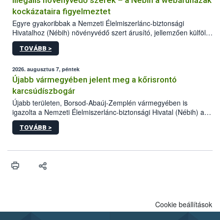
Illegális növényvédő szerek – a Nébih a webáruházak
kockázataira figyelmeztet
Egyre gyakoribbak a Nemzeti Élelmiszerlánc-biztonsági
Hivatalhoz (Nébih) növényvédő szert árusító, jellemzően külföldi
honlapok kapcsán érkező bejelentések. Emellett az ilyen
TOVÁBB >
termékeket kínáló kéretlen online reklámok mennyisége is
számottevően megnövekedett az elmúlt időszakban. A Nébih
összegyűjtötte az illegális növényvédő szerek kapcsán
2026. augusztus 7, péntek
előforduló árulkodó jeleket, valamint a webáruházakból való
Újabb vármegyében jelent meg a kőrisrontó
vásárlás kockázatait.
karcsúdíszbogár
Újabb területen, Borsod-Abaúj-Zemplén vármegyében is
igazolta a Nemzeti Élelmiszerlánc-biztonsági Hivatal (Nébih) a
kőrisrontó karcsúdíszbogár (Agrilus planipennis) jelenlétét. A
TOVÁBB >
kártevőt nem csak színcsapdában találták meg, de már fertőzött
fában is azonosították. A növényvédelmi szakemberek folytatják
az intenzív felderítést, emellett az intézkedéseket a szlovák
hatósággal is összehangolják a terjedés megállítása érdekében.
Cookie beállítások