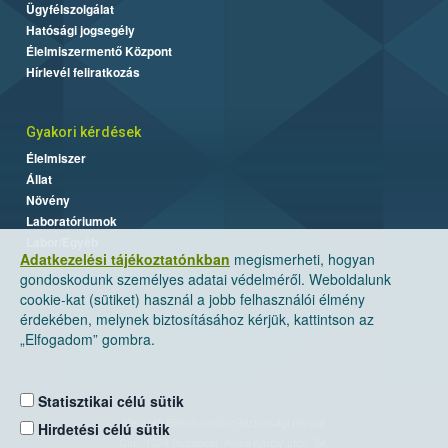
Ügyfélszolgálat
Hatósági jogsegély
Élelmiszermentő Központ
Hírlevél feliratkozás
Gyakori kérdések
Élelmiszer
Állat
Növény
Laboratóriumok
Labor/Egyéb
Adatkezelési tájékoztatónkban
megismerheti, hogyan
gondoskodunk személyes adatai védelméről. Weboldalunk
cookie-kat (sütiket) használ a jobb felhasználói élmény
érdekében, melynek biztosításához kérjük, kattintson az
„Elfogadom” gombra.
Statisztikai célú sütik
Nemzeti Élelmiszerlánc-biztonsági Hivatal
Hirdetési célú sütik
Cím: 1024 Budapest, Keleti Károly utca. 24.