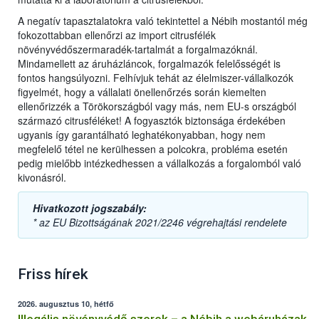
A negatív tapasztalatokra való tekintettel a Nébih mostantól még
fokozottabban ellenőrzi az import citrusfélék
növényvédőszermaradék-tartalmát a forgalmazóknál.
Mindamellett az áruházláncok, forgalmazók felelősségét is
fontos hangsúlyozni. Felhívjuk tehát az élelmiszer-vállalkozók
figyelmét, hogy a vállalati önellenőrzés során kiemelten
ellenőrizzék a Törökországból vagy más, nem EU-s országból
származó citrusféléket! A fogyasztók biztonsága érdekében
ugyanis így garantálható leghatékonyabban, hogy nem
megfelelő tétel ne kerülhessen a polcokra, probléma esetén
pedig mielőbb intézkedhessen a vállalkozás a forgalomból való
kivonásról.
Hivatkozott jogszabály:
* az EU Bizottságának 2021/2246 végrehajtási rendelete
Friss hírek
2026. augusztus 10, hétfő