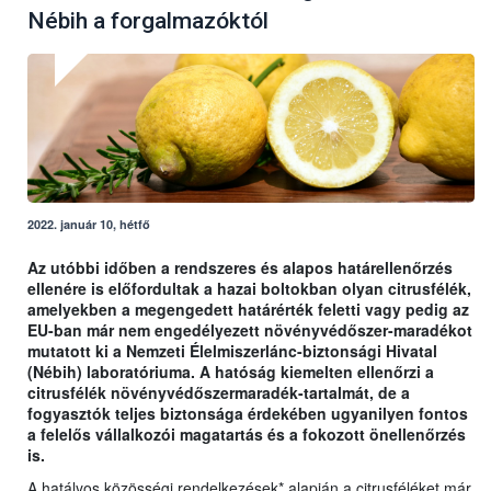
Nébih a forgalmazóktól
2022. január 10, hétfő
Az utóbbi időben a rendszeres és alapos határellenőrzés
ellenére is előfordultak a hazai boltokban olyan citrusfélék,
amelyekben a megengedett határérték feletti vagy pedig az
EU-ban már nem engedélyezett növényvédőszer-maradékot
mutatott ki a Nemzeti Élelmiszerlánc-biztonsági Hivatal
(Nébih) laboratóriuma. A hatóság kiemelten ellenőrzi a
citrusfélék növényvédőszermaradék-tartalmát, de a
fogyasztók teljes biztonsága érdekében ugyanilyen fontos
a felelős vállalkozói magatartás és a fokozott önellenőrzés
is.
A hatályos közösségi rendelkezések* alapján a citrusféléket már