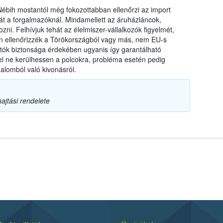
a Nébih mostantól még fokozottabban ellenőrzi az import
t a forgalmazóknál. Mindamellett az áruházláncok,
zni. Felhívjuk tehát az élelmiszer-vállalkozók figyelmét,
ten ellenőrizzék a Törökországból vagy más, nem EU-s
ztók biztonsága érdekében ugyanis így garantálható
l ne kerülhessen a polcokra, probléma esetén pedig
alomból való kivonásról.
ajtási rendelete