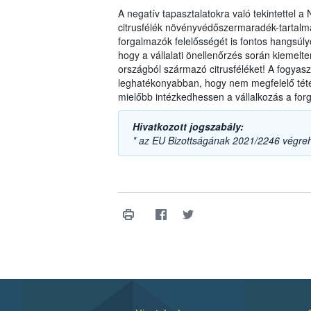
A negatív tapasztalatokra való tekintettel 
citrusfélék növényvédőszermaradék-tartalmá
forgalmazók felelősségét is fontos hangsúlyo
hogy a vállalati önellenőrzés során kiemel
országból származó citrusféléket! A fogyas
leghatékonyabban, hogy nem megfelelő téte
mielőbb intézkedhessen a vállalkozás a forg
Hivatkozott jogszabály:
* az EU Bizottságának 2021/2246 végreh