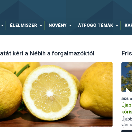
ÉLELMISZER
NÖVÉNY
ÁTFOGÓ TÉMÁK
KA
latát kéri a Nébih a forgalmazóktól
Fris
2026. 
Újab
kőri
Újabb
várme
Élelm