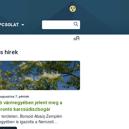
PCSOLAT
s hírek
augusztus 7, péntek
b vármegyében jelent meg a
srontó karcsúdíszbogár
 területen, Borsod-Abaúj-Zemplén
gyében is igazolta a Nemzeti
iszerlánc-biztonsági Hivatal (Nébih) a