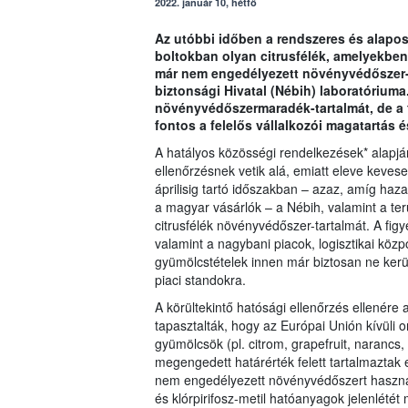
2022. január 10, hétfő
Az utóbbi időben a rendszeres és alapos 
boltokban olyan citrusfélék, amelyekben
már nem engedélyezett növényvédőszer-m
biztonsági Hivatal (Nébih) laboratóriuma.
növényvédőszermaradék-tartalmát, de a 
fontos a felelős vállalkozói magatartás é
A hatályos közösségi rendelkezések* alapján
ellenőrzésnek vetik alá, emiatt eleve kevese
áprilisig tartó időszakban – azaz, amíg haz
a magyar vásárlók – a Nébih, valamint a terü
citrusfélék növényvédőszer-tartalmát. A fi
valamint a nagybani piacok, logisztikai közp
gyümölcstételek innen már biztosan ne kerül
piaci standokra.
A körültekintő hatósági ellenőrzés ellenér
tapasztalták, hogy az Európai Unión kívüli
gyümölcsök (pl. citrom, grapefruit, naranc
megengedett határérték felett tartalmazta
nem engedélyezett növényvédőszert használta
és klórpirifosz-metil hatóanyagok jelenlétét 