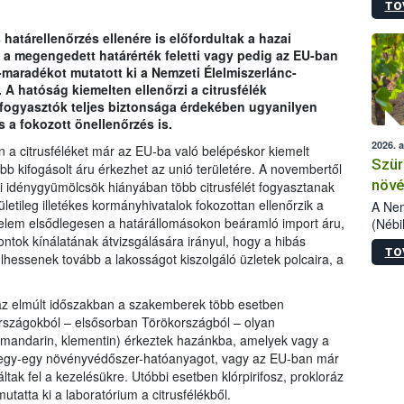
TO
kőris
jelen
határellenőrzés ellenére is előfordultak a hazai
talál
 a megengedett határérték feletti vagy pedig az EU-ban
azono
aradékot mutatott ki a Nemzeti Élelmiszerlánc-
folyta
 A hatóság kiemelten ellenőrzi a citrusfélék
intéz
fogyasztók teljes biztonsága érdekében ugyanilyen
össze
s a fokozott önellenőrzés is.
érdek
2026. 
 a citrusféléket már az EU-ba való belépéskor kiemelt
Szür
bb kifogásolt áru érkezhet az unió területére. A novembertől
növé
ai idénygyümölcsök hiányában több citrusfélét fogyasztanak
letileg illetékes kormányhivatalok fokozottan ellenőrzik a
szől
A Nem
gyelem elsődlegesen a határállomásokon beáramló import áru,
(Nébi
Klart
ontok kínálatának átvizsgálására irányul, hogy a hibás
TO
módos
hessenek tovább a lakosságot kiszolgáló üzletek polcaira, a
egész
felha
e az elmúlt időszakban a szakemberek több esetben
célja
 országokból – elsősorban Törökországból – olyan
lehet
s, mandarin, klementin) érkeztek hazánkba, amelyek vagy a
Az Or
k egy-egy növényvédőszer-hatóanyagot, vagy az EU-ban már
felha
k fel a kezelésükre. Utóbbi esetben klórpirifosz, prokloráz
terme
mutatta ki a laboratórium a citrusfélékből.