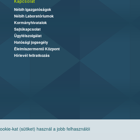
Kapcsolat
Nébih Igazgatóságok
Nébih Laboratóriumok
Kormányhivatalok
Sajtókapcsolat
Ügyfélszolgálat
Hatósági jogsegély
Élelmiszermentő Központ
Hírlevél feliratkozás
ie-kat (sütiket) használ a jobb felhasználói