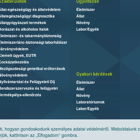
Szakterületek
Ügyintézés
Állat-egészségügy és állatvédelem
Élelmiszer
Állategészségügyi diagnosztika
Állat
Állatgyógyászati termékek
Növény
Borászat és alkoholos italok
Labor/Egyéb
Élelmiszer- és takarmánybiztonság
Élelmiszerlánc-biztonsági laborhálózat
Járványvédelem
Kiemelt ügyek, EUTR
Kockázatkezelés
Mezőgazdasági genetikai erőforrások
Gyakori kérdések
Növényvédelem
Nyilvántartási és Felügyeleti Díj
Élelmiszer
Rendszerszervezés és felügyelet
Állat
Termékpálya-ellenőrzés
Növény
Laboratóriumok
Labor/Egyéb
, hogyan gondoskodunk személyes adatai védelméről. Weboldalunk cook
jük, kattintson az „Elfogadom” gombra.