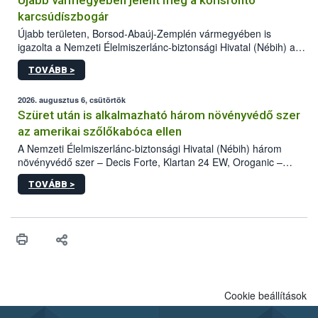
Újabb vármegyében jelent meg a kőrisrontó
karcsúdíszbogár
Újabb területen, Borsod-Abaúj-Zemplén vármegyében is
igazolta a Nemzeti Élelmiszerlánc-biztonsági Hivatal (Nébih) a
kőrisrontó karcsúdíszbogár (Agrilus planipennis) jelenlétét. A
TOVÁBB >
kártevőt nem csak színcsapdában találták meg, de már fertőzött
fában is azonosították. A növényvédelmi szakemberek folytatják
az intenzív felderítést, emellett az intézkedéseket a szlovák
2026. augusztus 6, csütörtök
hatósággal is összehangolják a terjedés megállítása érdekében.
Szüret után is alkalmazható három növényvédő szer
az amerikai szőlőkabóca ellen
A Nemzeti Élelmiszerlánc-biztonsági Hivatal (Nébih) három
növényvédő szer – Decis Forte, Klartan 24 EW, Oroganic –
engedélyokiratát módosította, így azok a szüretet követően,
TOVÁBB >
egészen a vesszőérettség (BBCH 91) stádiumáig
felhasználhatóak a szőlőben. A kiterjesztések célja, hogy a korai
érésű szőlőkben is legyen lehetőség a károsító elleni további
védekezésre. Az Oroganic készítmény kis kiszerelésben kiskerti
felhasználók számára is elérhető és ökológiai termesztésben is
engedélyezett.
Cookie beállítások