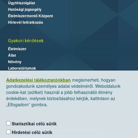
Ügyfélszolgálat
Hatósági jogsegély
Élelmiszermentő Központ
Hírlevél feliratkozás
Gyakori kérdések
Élelmiszer
Állat
Növény
Laboratóriumok
Labor/Egyéb
Adatkezelési tájékoztatónkban
megismerheti, hogyan
gondoskodunk személyes adatai védelméről. Weboldalunk
cookie-kat (sütiket) használ a jobb felhasználói élmény
érdekében, melynek biztosításához kérjük, kattintson az
„Elfogadom” gombra.
Statisztikai célú sütik
Nemzeti Élelmiszerlánc-biztonsági Hivatal
Hirdetési célú sütik
Cím: 1024 Budapest, Keleti Károly utca. 24.