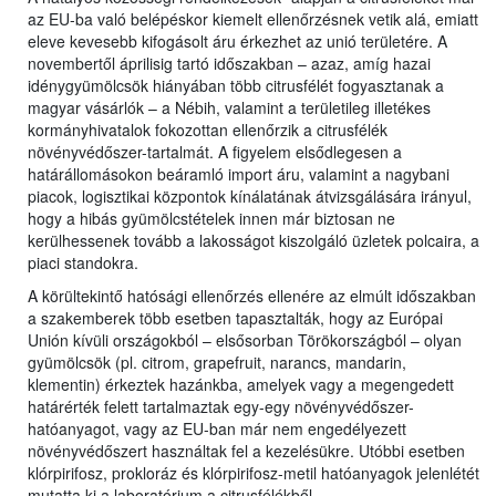
az EU-ba való belépéskor kiemelt ellenőrzésnek vetik alá, emiatt
eleve kevesebb kifogásolt áru érkezhet az unió területére. A
novembertől áprilisig tartó időszakban – azaz, amíg hazai
idénygyümölcsök hiányában több citrusfélét fogyasztanak a
magyar vásárlók – a Nébih, valamint a területileg illetékes
kormányhivatalok fokozottan ellenőrzik a citrusfélék
növényvédőszer-tartalmát. A figyelem elsődlegesen a
határállomásokon beáramló import áru, valamint a nagybani
piacok, logisztikai központok kínálatának átvizsgálására irányul,
hogy a hibás gyümölcstételek innen már biztosan ne
kerülhessenek tovább a lakosságot kiszolgáló üzletek polcaira, a
piaci standokra.
A körültekintő hatósági ellenőrzés ellenére az elmúlt időszakban
a szakemberek több esetben tapasztalták, hogy az Európai
Unión kívüli országokból – elsősorban Törökországból – olyan
gyümölcsök (pl. citrom, grapefruit, narancs, mandarin,
klementin) érkeztek hazánkba, amelyek vagy a megengedett
határérték felett tartalmaztak egy-egy növényvédőszer-
hatóanyagot, vagy az EU-ban már nem engedélyezett
növényvédőszert használtak fel a kezelésükre. Utóbbi esetben
klórpirifosz, prokloráz és klórpirifosz-metil hatóanyagok jelenlétét
mutatta ki a laboratórium a citrusfélékből.