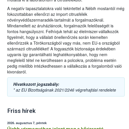
A negatív tapasztalatokra való tekintettel a Nébih mostantól még
fokozottabban ellenőrzi az import citrusfélék
növényvédőszermaradék-tartalmát a forgalmazóknál.
Mindamellett az áruházláncok, forgalmazók felelősségét is
fontos hangsúlyozni. Felhívjuk tehát az élelmiszer-vállalkozók
figyelmét, hogy a vállalati önellenőrzés során kiemelten
ellenőrizzék a Törökországból vagy más, nem EU-s országból
származó citrusféléket! A fogyasztók biztonsága érdekében
ugyanis így garantálható leghatékonyabban, hogy nem
megfelelő tétel ne kerülhessen a polcokra, probléma esetén
pedig mielőbb intézkedhessen a vállalkozás a forgalomból való
kivonásról.
Hivatkozott jogszabály:
* az EU Bizottságának 2021/2246 végrehajtási rendelete
Friss hírek
2026. augusztus 7, péntek