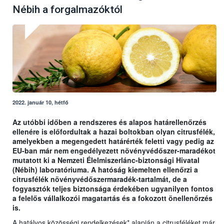
Nébih a forgalmazóktól
2022. január 10, hétfő
Az utóbbi időben a rendszeres és alapos határellenőrzés
ellenére is előfordultak a hazai boltokban olyan citrusfélék,
amelyekben a megengedett határérték feletti vagy pedig az
EU-ban már nem engedélyezett növényvédőszer-maradékot
mutatott ki a Nemzeti Élelmiszerlánc-biztonsági Hivatal
(Nébih) laboratóriuma. A hatóság kiemelten ellenőrzi a
citrusfélék növényvédőszermaradék-tartalmát, de a
fogyasztók teljes biztonsága érdekében ugyanilyen fontos
a felelős vállalkozói magatartás és a fokozott önellenőrzés
is.
A hatályos közösségi rendelkezések* alapján a citrusféléket már