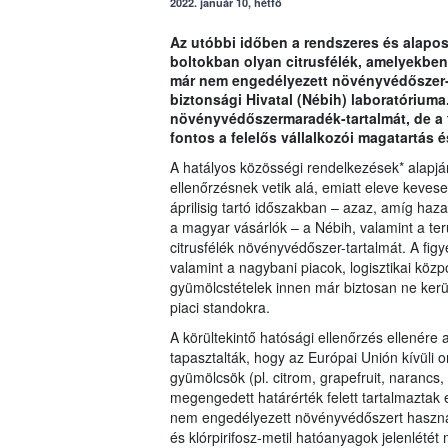
2022. január 10, hétfő
Az utóbbi időben a rendszeres és alapos 
boltokban olyan citrusfélék, amelyekben
már nem engedélyezett növényvédőszer-m
biztonsági Hivatal (Nébih) laboratóriuma.
növényvédőszermaradék-tartalmát, de a 
fontos a felelős vállalkozói magatartás é
A hatályos közösségi rendelkezések* alapján
ellenőrzésnek vetik alá, emiatt eleve kevese
áprilisig tartó időszakban – azaz, amíg haz
a magyar vásárlók – a Nébih, valamint a terü
citrusfélék növényvédőszer-tartalmát. A fi
valamint a nagybani piacok, logisztikai közp
gyümölcstételek innen már biztosan ne kerül
piaci standokra.
A körültekintő hatósági ellenőrzés ellenér
tapasztalták, hogy az Európai Unión kívüli
gyümölcsök (pl. citrom, grapefruit, naranc
megengedett határérték felett tartalmazta
nem engedélyezett növényvédőszert használta
és klórpirifosz-metil hatóanyagok jelenlétét 