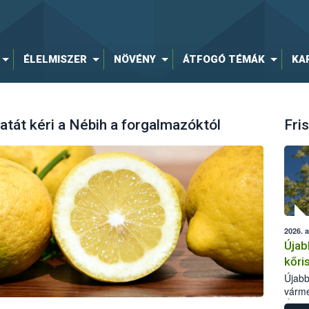
ÉLELMISZER
NÖVÉNY
ÁTFOGÓ TÉMÁK
KA
latát kéri a Nébih a forgalmazóktól
Fris
2026. 
Újab
kőri
Újabb
várme
Élelm