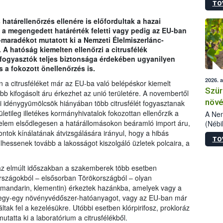
TO
kőris
jelen
határellenőrzés ellenére is előfordultak a hazai
talál
 a megengedett határérték feletti vagy pedig az EU-ban
azono
aradékot mutatott ki a Nemzeti Élelmiszerlánc-
folyta
 A hatóság kiemelten ellenőrzi a citrusfélék
intéz
fogyasztók teljes biztonsága érdekében ugyanilyen
össze
s a fokozott önellenőrzés is.
érdek
2026. 
 a citrusféléket már az EU-ba való belépéskor kiemelt
Szür
bb kifogásolt áru érkezhet az unió területére. A novembertől
növé
ai idénygyümölcsök hiányában több citrusfélét fogyasztanak
letileg illetékes kormányhivatalok fokozottan ellenőrzik a
szől
A Nem
gyelem elsődlegesen a határállomásokon beáramló import áru,
(Nébi
Klart
ontok kínálatának átvizsgálására irányul, hogy a hibás
TO
módos
hessenek tovább a lakosságot kiszolgáló üzletek polcaira, a
egész
felha
e az elmúlt időszakban a szakemberek több esetben
célja
 országokból – elsősorban Törökországból – olyan
lehet
s, mandarin, klementin) érkeztek hazánkba, amelyek vagy a
Az Or
k egy-egy növényvédőszer-hatóanyagot, vagy az EU-ban már
felha
k fel a kezelésükre. Utóbbi esetben klórpirifosz, prokloráz
terme
mutatta ki a laboratórium a citrusfélékből.