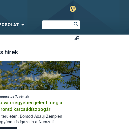
PCSOLAT
s hírek
augusztus 7, péntek
b vármegyében jelent meg a
srontó karcsúdíszbogár
 területen, Borsod-Abaúj-Zemplén
gyében is igazolta a Nemzeti
iszerlánc-biztonsági Hivatal (Nébih) a