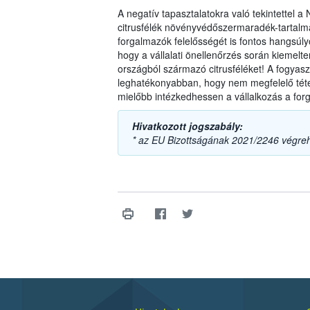
A negatív tapasztalatokra való tekintettel 
citrusfélék növényvédőszermaradék-tartalmá
forgalmazók felelősségét is fontos hangsúlyo
hogy a vállalati önellenőrzés során kiemel
országból származó citrusféléket! A fogyas
leghatékonyabban, hogy nem megfelelő téte
mielőbb intézkedhessen a vállalkozás a forg
Hivatkozott jogszabály:
* az EU Bizottságának 2021/2246 végreh