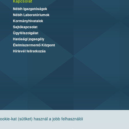
Kapcsolat
Nébih Igazgatóságok
Nébih Laboratóriumok
Kormányhivatalok
Sajtókapcsolat
Ügyfélszolgálat
Hatósági jogsegély
Élelmiszermentő Központ
Hírlevél feliratkozás
ie-kat (sütiket) használ a jobb felhasználói