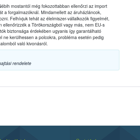
a Nébih mostantól még fokozottabban ellenőrzi az import
t a forgalmazóknál. Mindamellett az áruházláncok,
zni. Felhívjuk tehát az élelmiszer-vállalkozók figyelmét,
ten ellenőrizzék a Törökországból vagy más, nem EU-s
ztók biztonsága érdekében ugyanis így garantálható
l ne kerülhessen a polcokra, probléma esetén pedig
alomból való kivonásról.
ajtási rendelete