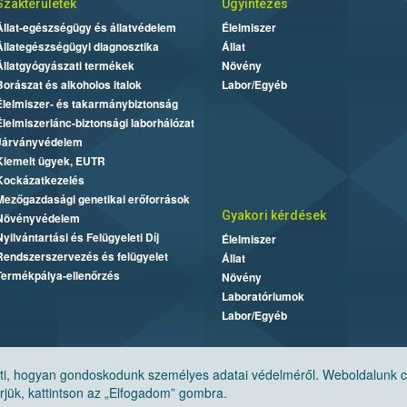
Szakterületek
Ügyintézés
Állat-egészségügy és állatvédelem
Élelmiszer
Állategészségügyi diagnosztika
Állat
Állatgyógyászati termékek
Növény
Borászat és alkoholos italok
Labor/Egyéb
Élelmiszer- és takarmánybiztonság
Élelmiszerlánc-biztonsági laborhálózat
Járványvédelem
Kiemelt ügyek, EUTR
Kockázatkezelés
Mezőgazdasági genetikai erőforrások
Gyakori kérdések
Növényvédelem
Nyilvántartási és Felügyeleti Díj
Élelmiszer
Rendszerszervezés és felügyelet
Állat
Termékpálya-ellenőrzés
Növény
Laboratóriumok
Labor/Egyéb
, hogyan gondoskodunk személyes adatai védelméről. Weboldalunk cook
jük, kattintson az „Elfogadom” gombra.