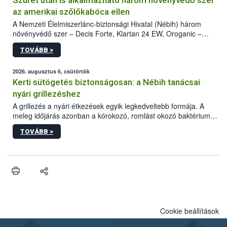
Szüret után is alkalmazható három növényvédő szer
az amerikai szőlőkabóca ellen
A Nemzeti Élelmiszerlánc-biztonsági Hivatal (Nébih) három
növényvédő szer – Decis Forte, Klartan 24 EW, Oroganic –
engedélyokiratát módosította, így azok a szüretet követően,
TOVÁBB >
egészen a vesszőérettség (BBCH 91) stádiumáig
felhasználhatóak a szőlőben. A kiterjesztések célja, hogy a korai
érésű szőlőkben is legyen lehetőség a károsító elleni további
2026. augusztus 6, csütörtök
védekezésre. Az Oroganic készítmény kis kiszerelésben kiskerti
Kerti sütögetés biztonságosan: a Nébih tanácsai
felhasználók számára is elérhető és ökológiai termesztésben is
nyári grillezéshez
engedélyezett.
A grillezés a nyári étkezések egyik legkedveltebb formája. A
meleg időjárás azonban a kórokozó, romlást okozó baktériumok
gyorsabb szaporodásának is kedvez. A szabadtéri sütögetés
TOVÁBB >
ezért nem csupán a megfelelő sütési technikáról szól: legalább
ilyen fontos az alapanyagok biztonságos kezelése, az alapvető
higiéniai szabályok betartása, a megfelelő hőkezelés, valamint a
maradékok szakszerű tárolása. A Nemzeti Élelmiszerlánc-
biztonsági Hivatal (Nébih) Oktatási Programja összegyűjtötte a
biztonságos grillezés legfontosabb tudnivalóit.
Cookie beállítások