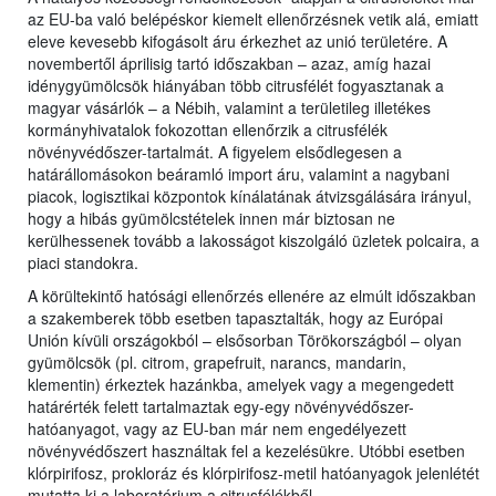
az EU-ba való belépéskor kiemelt ellenőrzésnek vetik alá, emiatt
eleve kevesebb kifogásolt áru érkezhet az unió területére. A
novembertől áprilisig tartó időszakban – azaz, amíg hazai
idénygyümölcsök hiányában több citrusfélét fogyasztanak a
magyar vásárlók – a Nébih, valamint a területileg illetékes
kormányhivatalok fokozottan ellenőrzik a citrusfélék
növényvédőszer-tartalmát. A figyelem elsődlegesen a
határállomásokon beáramló import áru, valamint a nagybani
piacok, logisztikai központok kínálatának átvizsgálására irányul,
hogy a hibás gyümölcstételek innen már biztosan ne
kerülhessenek tovább a lakosságot kiszolgáló üzletek polcaira, a
piaci standokra.
A körültekintő hatósági ellenőrzés ellenére az elmúlt időszakban
a szakemberek több esetben tapasztalták, hogy az Európai
Unión kívüli országokból – elsősorban Törökországból – olyan
gyümölcsök (pl. citrom, grapefruit, narancs, mandarin,
klementin) érkeztek hazánkba, amelyek vagy a megengedett
határérték felett tartalmaztak egy-egy növényvédőszer-
hatóanyagot, vagy az EU-ban már nem engedélyezett
növényvédőszert használtak fel a kezelésükre. Utóbbi esetben
klórpirifosz, prokloráz és klórpirifosz-metil hatóanyagok jelenlétét
mutatta ki a laboratórium a citrusfélékből.