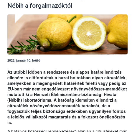
Nébih a forgalmazóktól
2022. január 10, hétfő
Az utóbbi időben a rendszeres és alapos határellenőrzés
ellenére is előfordultak a hazai boltokban olyan citrusfélék,
amelyekben a megengedett határérték feletti vagy pedig az
EU-ban már nem engedélyezett növényvédőszer-maradékot
mutatott ki a Nemzeti Élelmiszerlánc-biztonsági Hivatal
(Nébih) laboratóriuma. A hatóság kiemelten ellenőrzi a
citrusfélék növényvédőszermaradék-tartalmát, de a
fogyasztók teljes biztonsága érdekében ugyanilyen fontos
a felelős vállalkozói magatartás és a fokozott önellenőrzés
is.
A hatályos közösségi rendelkezések* alapján a citrusféléket már