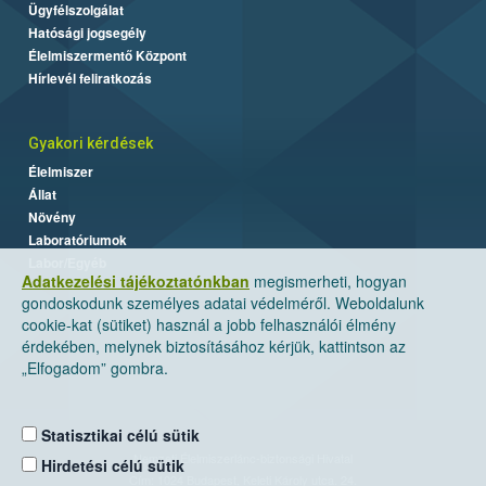
Ügyfélszolgálat
Hatósági jogsegély
Élelmiszermentő Központ
Hírlevél feliratkozás
Gyakori kérdések
Élelmiszer
Állat
Növény
Laboratóriumok
Labor/Egyéb
Adatkezelési tájékoztatónkban
megismerheti, hogyan
gondoskodunk személyes adatai védelméről. Weboldalunk
cookie-kat (sütiket) használ a jobb felhasználói élmény
érdekében, melynek biztosításához kérjük, kattintson az
„Elfogadom” gombra.
Statisztikai célú sütik
Nemzeti Élelmiszerlánc-biztonsági Hivatal
Hirdetési célú sütik
Cím: 1024 Budapest, Keleti Károly utca. 24.