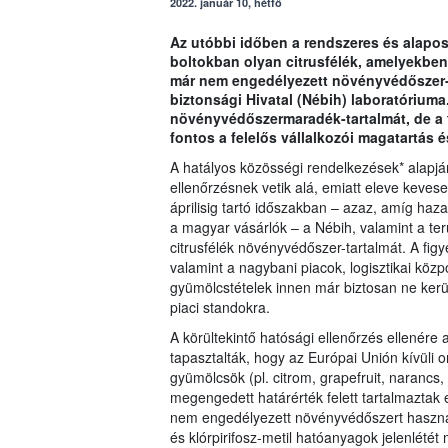
2022. január 10, hétfő
Az utóbbi időben a rendszeres és alapos 
boltokban olyan citrusfélék, amelyekben
már nem engedélyezett növényvédőszer-m
biztonsági Hivatal (Nébih) laboratóriuma.
növényvédőszermaradék-tartalmát, de a 
fontos a felelős vállalkozói magatartás é
A hatályos közösségi rendelkezések* alapján
ellenőrzésnek vetik alá, emiatt eleve kevese
áprilisig tartó időszakban – azaz, amíg haz
a magyar vásárlók – a Nébih, valamint a terü
citrusfélék növényvédőszer-tartalmát. A fi
valamint a nagybani piacok, logisztikai közp
gyümölcstételek innen már biztosan ne kerül
piaci standokra.
A körültekintő hatósági ellenőrzés ellenér
tapasztalták, hogy az Európai Unión kívüli
gyümölcsök (pl. citrom, grapefruit, naranc
megengedett határérték felett tartalmazta
nem engedélyezett növényvédőszert használta
és klórpirifosz-metil hatóanyagok jelenlétét 