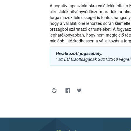
A negatív tapasztalatokra való tekintettel 
citrusfélék növényvédőszermaradék-tartalmá
forgalmazók felelősségét is fontos hangsúlyo
hogy a vállalati önellenőrzés során kiemel
országból származó citrusféléket! A fogyas
leghatékonyabban, hogy nem megfelelő téte
mielőbb intézkedhessen a vállalkozás a forg
Hivatkozott jogszabály:
* az EU Bizottságának 2021/2246 végreh