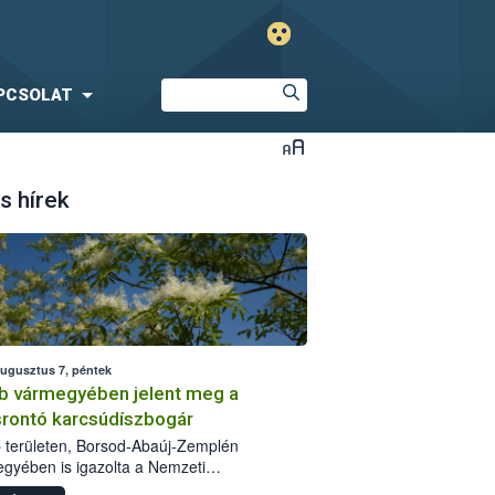
PCSOLAT
s hírek
augusztus 7, péntek
b vármegyében jelent meg a
srontó karcsúdíszbogár
 területen, Borsod-Abaúj-Zemplén
gyében is igazolta a Nemzeti
iszerlánc-biztonsági Hivatal (Nébih) a