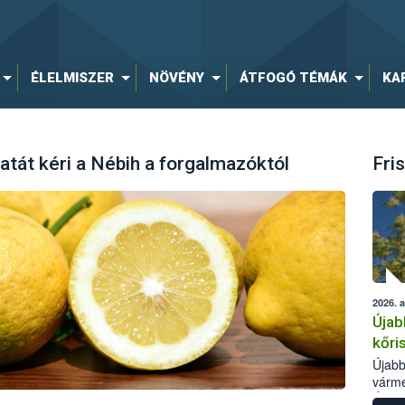
ÉLELMISZER
NÖVÉNY
ÁTFOGÓ TÉMÁK
KA
latát kéri a Nébih a forgalmazóktól
Fris
2026. 
Újab
kőri
Újabb
várme
Élelm