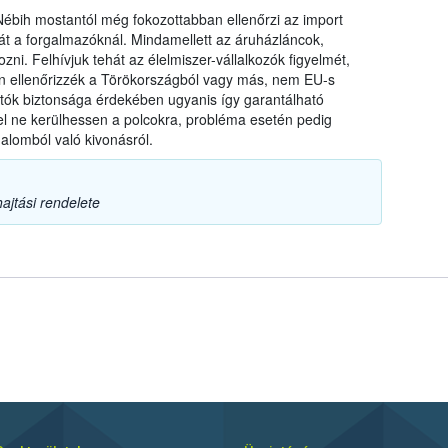
a Nébih mostantól még fokozottabban ellenőrzi az import
t a forgalmazóknál. Mindamellett az áruházláncok,
zni. Felhívjuk tehát az élelmiszer-vállalkozók figyelmét,
ten ellenőrizzék a Törökországból vagy más, nem EU-s
ztók biztonsága érdekében ugyanis így garantálható
l ne kerülhessen a polcokra, probléma esetén pedig
alomból való kivonásról.
ajtási rendelete