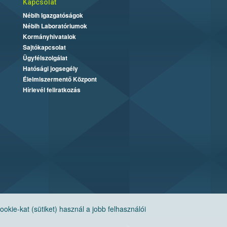
Kapcsolat
Nébih Igazgatóságok
Nébih Laboratóriumok
Kormányhivatalok
Sajtókapcsolat
Ügyfélszolgálat
Hatósági jogsegély
Élelmiszermentő Központ
Hírlevél feliratkozás
ie-kat (sütiket) használ a jobb felhasználói