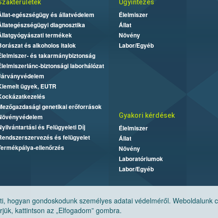
Szakterületek
Ügyintézés
Állat-egészségügy és állatvédelem
Élelmiszer
Állategészségügyi diagnosztika
Állat
Állatgyógyászati termékek
Növény
Borászat és alkoholos italok
Labor/Egyéb
Élelmiszer- és takarmánybiztonság
Élelmiszerlánc-biztonsági laborhálózat
Járványvédelem
Kiemelt ügyek, EUTR
Kockázatkezelés
Mezőgazdasági genetikai erőforrások
Gyakori kérdések
Növényvédelem
Nyilvántartási és Felügyeleti Díj
Élelmiszer
Rendszerszervezés és felügyelet
Állat
Termékpálya-ellenőrzés
Növény
Laboratóriumok
Labor/Egyéb
, hogyan gondoskodunk személyes adatai védelméről. Weboldalunk cook
jük, kattintson az „Elfogadom” gombra.