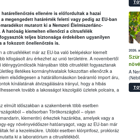
TO
kőris
jelen
határellenőrzés ellenére is előfordultak a hazai
talál
 a megengedett határérték feletti vagy pedig az EU-ban
azono
aradékot mutatott ki a Nemzeti Élelmiszerlánc-
folyta
 A hatóság kiemelten ellenőrzi a citrusfélék
intéz
fogyasztók teljes biztonsága érdekében ugyanilyen
össze
s a fokozott önellenőrzés is.
érdek
2026. 
 a citrusféléket már az EU-ba való belépéskor kiemelt
Szür
bb kifogásolt áru érkezhet az unió területére. A novembertől
növé
ai idénygyümölcsök hiányában több citrusfélét fogyasztanak
letileg illetékes kormányhivatalok fokozottan ellenőrzik a
szől
A Nem
gyelem elsődlegesen a határállomásokon beáramló import áru,
(Nébi
Klart
ontok kínálatának átvizsgálására irányul, hogy a hibás
TO
módos
hessenek tovább a lakosságot kiszolgáló üzletek polcaira, a
egész
felha
e az elmúlt időszakban a szakemberek több esetben
célja
 országokból – elsősorban Törökországból – olyan
lehet
s, mandarin, klementin) érkeztek hazánkba, amelyek vagy a
Az Or
k egy-egy növényvédőszer-hatóanyagot, vagy az EU-ban már
felha
k fel a kezelésükre. Utóbbi esetben klórpirifosz, prokloráz
terme
mutatta ki a laboratórium a citrusfélékből.