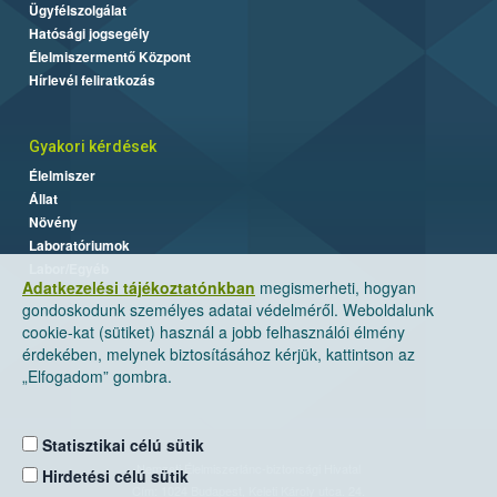
Ügyfélszolgálat
Hatósági jogsegély
Élelmiszermentő Központ
Hírlevél feliratkozás
Gyakori kérdések
Élelmiszer
Állat
Növény
Laboratóriumok
Labor/Egyéb
Adatkezelési tájékoztatónkban
megismerheti, hogyan
gondoskodunk személyes adatai védelméről. Weboldalunk
cookie-kat (sütiket) használ a jobb felhasználói élmény
érdekében, melynek biztosításához kérjük, kattintson az
„Elfogadom” gombra.
Statisztikai célú sütik
Nemzeti Élelmiszerlánc-biztonsági Hivatal
Hirdetési célú sütik
Cím: 1024 Budapest, Keleti Károly utca. 24.