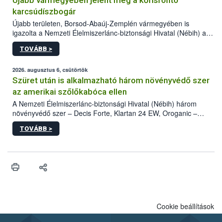
Újabb vármegyében jelent meg a kőrisrontó
karcsúdíszbogár
Újabb területen, Borsod-Abaúj-Zemplén vármegyében is
igazolta a Nemzeti Élelmiszerlánc-biztonsági Hivatal (Nébih) a
kőrisrontó karcsúdíszbogár (Agrilus planipennis) jelenlétét. A
TOVÁBB >
kártevőt nem csak színcsapdában találták meg, de már fertőzött
fában is azonosították. A növényvédelmi szakemberek folytatják
az intenzív felderítést, emellett az intézkedéseket a szlovák
2026. augusztus 6, csütörtök
hatósággal is összehangolják a terjedés megállítása érdekében.
Szüret után is alkalmazható három növényvédő szer
az amerikai szőlőkabóca ellen
A Nemzeti Élelmiszerlánc-biztonsági Hivatal (Nébih) három
növényvédő szer – Decis Forte, Klartan 24 EW, Oroganic –
engedélyokiratát módosította, így azok a szüretet követően,
TOVÁBB >
egészen a vesszőérettség (BBCH 91) stádiumáig
felhasználhatóak a szőlőben. A kiterjesztések célja, hogy a korai
érésű szőlőkben is legyen lehetőség a károsító elleni további
védekezésre. Az Oroganic készítmény kis kiszerelésben kiskerti
felhasználók számára is elérhető és ökológiai termesztésben is
engedélyezett.
Cookie beállítások