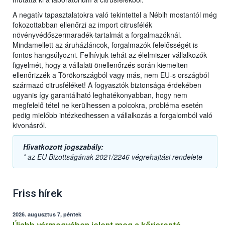
A negatív tapasztalatokra való tekintettel a Nébih mostantól még
fokozottabban ellenőrzi az import citrusfélék
növényvédőszermaradék-tartalmát a forgalmazóknál.
Mindamellett az áruházláncok, forgalmazók felelősségét is
fontos hangsúlyozni. Felhívjuk tehát az élelmiszer-vállalkozók
figyelmét, hogy a vállalati önellenőrzés során kiemelten
ellenőrizzék a Törökországból vagy más, nem EU-s országból
származó citrusféléket! A fogyasztók biztonsága érdekében
ugyanis így garantálható leghatékonyabban, hogy nem
megfelelő tétel ne kerülhessen a polcokra, probléma esetén
pedig mielőbb intézkedhessen a vállalkozás a forgalomból való
kivonásról.
Hivatkozott jogszabály:
* az EU Bizottságának 2021/2246 végrehajtási rendelete
Friss hírek
2026. augusztus 7, péntek