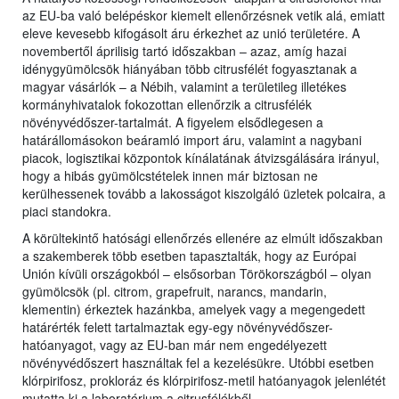
az EU-ba való belépéskor kiemelt ellenőrzésnek vetik alá, emiatt
eleve kevesebb kifogásolt áru érkezhet az unió területére. A
novembertől áprilisig tartó időszakban – azaz, amíg hazai
idénygyümölcsök hiányában több citrusfélét fogyasztanak a
magyar vásárlók – a Nébih, valamint a területileg illetékes
kormányhivatalok fokozottan ellenőrzik a citrusfélék
növényvédőszer-tartalmát. A figyelem elsődlegesen a
határállomásokon beáramló import áru, valamint a nagybani
piacok, logisztikai központok kínálatának átvizsgálására irányul,
hogy a hibás gyümölcstételek innen már biztosan ne
kerülhessenek tovább a lakosságot kiszolgáló üzletek polcaira, a
piaci standokra.
A körültekintő hatósági ellenőrzés ellenére az elmúlt időszakban
a szakemberek több esetben tapasztalták, hogy az Európai
Unión kívüli országokból – elsősorban Törökországból – olyan
gyümölcsök (pl. citrom, grapefruit, narancs, mandarin,
klementin) érkeztek hazánkba, amelyek vagy a megengedett
határérték felett tartalmaztak egy-egy növényvédőszer-
hatóanyagot, vagy az EU-ban már nem engedélyezett
növényvédőszert használtak fel a kezelésükre. Utóbbi esetben
klórpirifosz, prokloráz és klórpirifosz-metil hatóanyagok jelenlétét
mutatta ki a laboratórium a citrusfélékből.