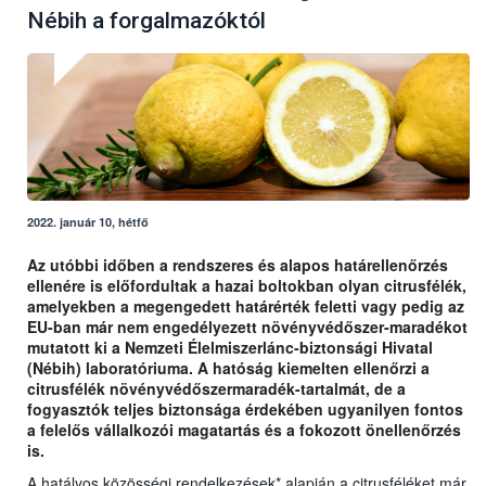
Nébih a forgalmazóktól
2022. január 10, hétfő
Az utóbbi időben a rendszeres és alapos határellenőrzés
ellenére is előfordultak a hazai boltokban olyan citrusfélék,
amelyekben a megengedett határérték feletti vagy pedig az
EU-ban már nem engedélyezett növényvédőszer-maradékot
mutatott ki a Nemzeti Élelmiszerlánc-biztonsági Hivatal
(Nébih) laboratóriuma. A hatóság kiemelten ellenőrzi a
citrusfélék növényvédőszermaradék-tartalmát, de a
fogyasztók teljes biztonsága érdekében ugyanilyen fontos
a felelős vállalkozói magatartás és a fokozott önellenőrzés
is.
A hatályos közösségi rendelkezések* alapján a citrusféléket már