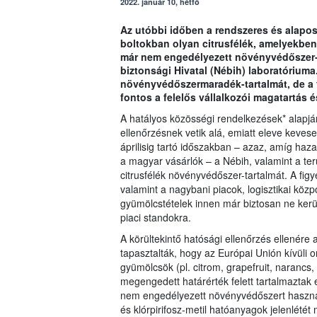
2022. január 10, hétfő
Az utóbbi időben a rendszeres és alapos 
boltokban olyan citrusfélék, amelyekben
már nem engedélyezett növényvédőszer-m
biztonsági Hivatal (Nébih) laboratóriuma.
növényvédőszermaradék-tartalmát, de a 
fontos a felelős vállalkozói magatartás é
A hatályos közösségi rendelkezések* alapján
ellenőrzésnek vetik alá, emiatt eleve kevese
áprilisig tartó időszakban – azaz, amíg haz
a magyar vásárlók – a Nébih, valamint a terü
citrusfélék növényvédőszer-tartalmát. A fi
valamint a nagybani piacok, logisztikai közp
gyümölcstételek innen már biztosan ne kerül
piaci standokra.
A körültekintő hatósági ellenőrzés ellenér
tapasztalták, hogy az Európai Unión kívüli
gyümölcsök (pl. citrom, grapefruit, naranc
megengedett határérték felett tartalmazta
nem engedélyezett növényvédőszert használta
és klórpirifosz-metil hatóanyagok jelenlétét 