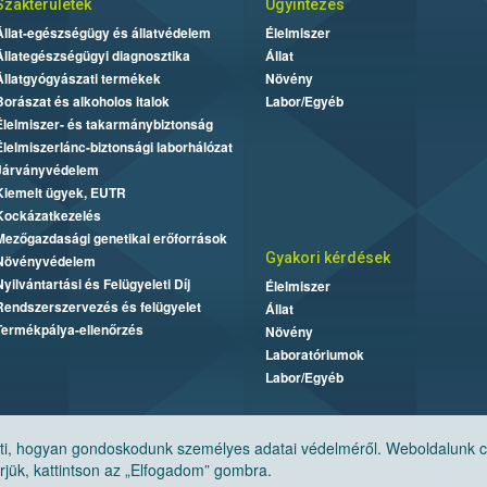
Szakterületek
Ügyintézés
Állat-egészségügy és állatvédelem
Élelmiszer
Állategészségügyi diagnosztika
Állat
Állatgyógyászati termékek
Növény
Borászat és alkoholos italok
Labor/Egyéb
Élelmiszer- és takarmánybiztonság
Élelmiszerlánc-biztonsági laborhálózat
Járványvédelem
Kiemelt ügyek, EUTR
Kockázatkezelés
Mezőgazdasági genetikai erőforrások
Gyakori kérdések
Növényvédelem
Nyilvántartási és Felügyeleti Díj
Élelmiszer
Rendszerszervezés és felügyelet
Állat
Termékpálya-ellenőrzés
Növény
Laboratóriumok
Labor/Egyéb
, hogyan gondoskodunk személyes adatai védelméről. Weboldalunk cook
jük, kattintson az „Elfogadom” gombra.