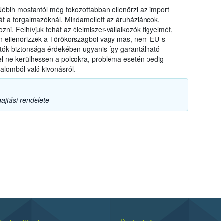
a Nébih mostantól még fokozottabban ellenőrzi az import
t a forgalmazóknál. Mindamellett az áruházláncok,
zni. Felhívjuk tehát az élelmiszer-vállalkozók figyelmét,
ten ellenőrizzék a Törökországból vagy más, nem EU-s
ztók biztonsága érdekében ugyanis így garantálható
l ne kerülhessen a polcokra, probléma esetén pedig
alomból való kivonásról.
ajtási rendelete