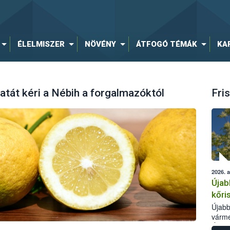
ÉLELMISZER
NÖVÉNY
ÁTFOGÓ TÉMÁK
KA
latát kéri a Nébih a forgalmazóktól
Fris
2026. 
Újab
kőri
Újabb
várme
Élelm