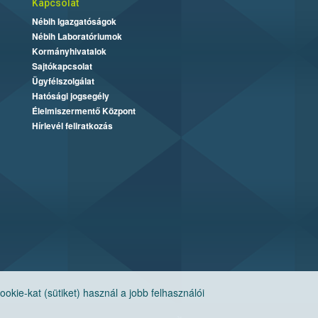
Kapcsolat
Nébih Igazgatóságok
Nébih Laboratóriumok
Kormányhivatalok
Sajtókapcsolat
Ügyfélszolgálat
Hatósági jogsegély
Élelmiszermentő Központ
Hírlevél feliratkozás
ie-kat (sütiket) használ a jobb felhasználói