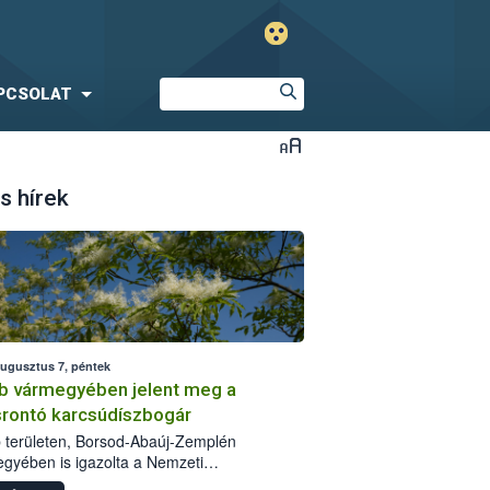
PCSOLAT
s hírek
augusztus 7, péntek
b vármegyében jelent meg a
srontó karcsúdíszbogár
 területen, Borsod-Abaúj-Zemplén
gyében is igazolta a Nemzeti
iszerlánc-biztonsági Hivatal (Nébih) a