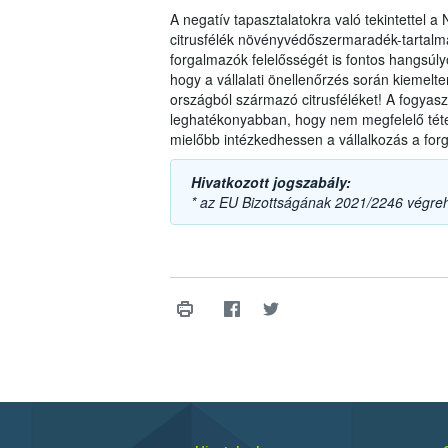
A negatív tapasztalatokra való tekintettel 
citrusfélék növényvédőszermaradék-tartalmá
forgalmazók felelősségét is fontos hangsúlyo
hogy a vállalati önellenőrzés során kiemel
országból származó citrusféléket! A fogyas
leghatékonyabban, hogy nem megfelelő téte
mielőbb intézkedhessen a vállalkozás a forg
Hivatkozott jogszabály:
* az EU Bizottságának 2021/2246 végreh