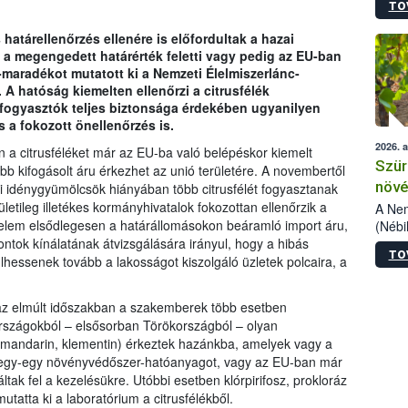
TO
kőris
jelen
határellenőrzés ellenére is előfordultak a hazai
talál
 a megengedett határérték feletti vagy pedig az EU-ban
azono
aradékot mutatott ki a Nemzeti Élelmiszerlánc-
folyta
 A hatóság kiemelten ellenőrzi a citrusfélék
intéz
fogyasztók teljes biztonsága érdekében ugyanilyen
össze
s a fokozott önellenőrzés is.
érdek
2026. 
 a citrusféléket már az EU-ba való belépéskor kiemelt
Szür
bb kifogásolt áru érkezhet az unió területére. A novembertől
növé
ai idénygyümölcsök hiányában több citrusfélét fogyasztanak
letileg illetékes kormányhivatalok fokozottan ellenőrzik a
szől
A Nem
gyelem elsődlegesen a határállomásokon beáramló import áru,
(Nébi
Klart
ontok kínálatának átvizsgálására irányul, hogy a hibás
TO
módos
hessenek tovább a lakosságot kiszolgáló üzletek polcaira, a
egész
felha
e az elmúlt időszakban a szakemberek több esetben
célja
 országokból – elsősorban Törökországból – olyan
lehet
s, mandarin, klementin) érkeztek hazánkba, amelyek vagy a
Az Or
k egy-egy növényvédőszer-hatóanyagot, vagy az EU-ban már
felha
k fel a kezelésükre. Utóbbi esetben klórpirifosz, prokloráz
terme
mutatta ki a laboratórium a citrusfélékből.