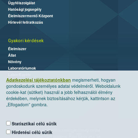
Ügyfélszolgálat
Hatósági jogsegély
Élelmiszermentő Központ
Hírlevél feliratkozás
Gyakori kérdések
Élelmiszer
Állat
Növény
Laboratóriumok
Labor/Egyéb
Adatkezelési tájékoztatónkban
megismerheti, hogyan
gondoskodunk személyes adatai védelméről. Weboldalunk
cookie-kat (sütiket) használ a jobb felhasználói élmény
érdekében, melynek biztosításához kérjük, kattintson az
„Elfogadom” gombra.
Statisztikai célú sütik
Nemzeti Élelmiszerlánc-biztonsági Hivatal
Hirdetési célú sütik
Cím: 1024 Budapest, Keleti Károly utca. 24.