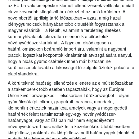
az EU-ba való belépéskor kiemelt ellenőrzésnek vetik alá, emiatt
eleve kevesebb kifogásolt áru érkezhet az unió területére. A
novembertől áprilisig tartó időszakban – azaz, amíg hazai
idénygyümölcsök hiányában több citrusfélét fogyasztanak a
magyar vásárlók – a Nébih, valamint a területileg illetékes
kormányhivatalok fokozottan ellenőrzik a citrusfélék
növényvédőszer-tartalmát. A figyelem elsődlegesen a
határállomásokon beáramló import áru, valamint a nagybani
piacok, logisztikai központok kínálatának átvizsgálására irányul,
hogy a hibás gyümölcstételek innen már biztosan ne
kerülhessenek tovább a lakosságot kiszolgáló üzletek polcaira, a
piaci standokra.
A körültekintő hatósági ellenőrzés ellenére az elmúlt időszakban
a szakemberek több esetben tapasztalták, hogy az Európai
Unión kívüli országokból – elsősorban Törökországból – olyan
gyümölcsök (pl. citrom, grapefruit, narancs, mandarin,
klementin) érkeztek hazánkba, amelyek vagy a megengedett
határérték felett tartalmaztak egy-egy növényvédőszer-
hatóanyagot, vagy az EU-ban már nem engedélyezett
növényvédőszert használtak fel a kezelésükre. Utóbbi esetben
klórpirifosz, prokloráz és klórpirifosz-metil hatóanyagok jelenlétét
mutatta ki a laboratórium a citrusfélékből.