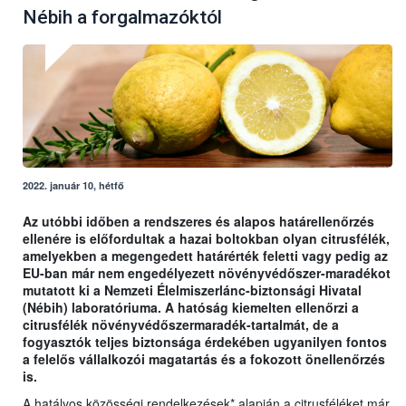
Nébih a forgalmazóktól
2022. január 10, hétfő
Az utóbbi időben a rendszeres és alapos határellenőrzés
ellenére is előfordultak a hazai boltokban olyan citrusfélék,
amelyekben a megengedett határérték feletti vagy pedig az
EU-ban már nem engedélyezett növényvédőszer-maradékot
mutatott ki a Nemzeti Élelmiszerlánc-biztonsági Hivatal
(Nébih) laboratóriuma. A hatóság kiemelten ellenőrzi a
citrusfélék növényvédőszermaradék-tartalmát, de a
fogyasztók teljes biztonsága érdekében ugyanilyen fontos
a felelős vállalkozói magatartás és a fokozott önellenőrzés
is.
A hatályos közösségi rendelkezések* alapján a citrusféléket már