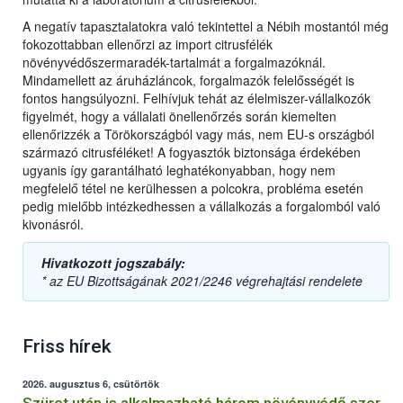
A negatív tapasztalatokra való tekintettel a Nébih mostantól még
fokozottabban ellenőrzi az import citrusfélék
növényvédőszermaradék-tartalmát a forgalmazóknál.
Mindamellett az áruházláncok, forgalmazók felelősségét is
fontos hangsúlyozni. Felhívjuk tehát az élelmiszer-vállalkozók
figyelmét, hogy a vállalati önellenőrzés során kiemelten
ellenőrizzék a Törökországból vagy más, nem EU-s országból
származó citrusféléket! A fogyasztók biztonsága érdekében
ugyanis így garantálható leghatékonyabban, hogy nem
megfelelő tétel ne kerülhessen a polcokra, probléma esetén
pedig mielőbb intézkedhessen a vállalkozás a forgalomból való
kivonásról.
Hivatkozott jogszabály:
* az EU Bizottságának 2021/2246 végrehajtási rendelete
Friss hírek
2026. augusztus 6, csütörtök