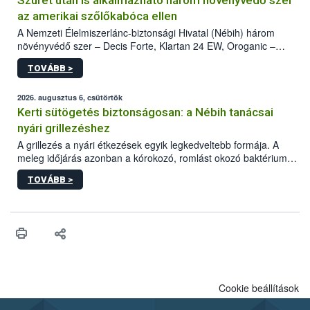
Szüret után is alkalmazható három növényvédő szer
az amerikai szőlőkabóca ellen
A Nemzeti Élelmiszerlánc-biztonsági Hivatal (Nébih) három
növényvédő szer – Decis Forte, Klartan 24 EW, Oroganic –
engedélyokiratát módosította, így azok a szüretet követően,
TOVÁBB >
egészen a vesszőérettség (BBCH 91) stádiumáig
felhasználhatóak a szőlőben. A kiterjesztések célja, hogy a korai
érésű szőlőkben is legyen lehetőség a károsító elleni további
2026. augusztus 6, csütörtök
védekezésre. Az Oroganic készítmény kis kiszerelésben kiskerti
Kerti sütögetés biztonságosan: a Nébih tanácsai
felhasználók számára is elérhető és ökológiai termesztésben is
nyári grillezéshez
engedélyezett.
A grillezés a nyári étkezések egyik legkedveltebb formája. A
meleg időjárás azonban a kórokozó, romlást okozó baktériumok
gyorsabb szaporodásának is kedvez. A szabadtéri sütögetés
TOVÁBB >
ezért nem csupán a megfelelő sütési technikáról szól: legalább
ilyen fontos az alapanyagok biztonságos kezelése, az alapvető
higiéniai szabályok betartása, a megfelelő hőkezelés, valamint a
maradékok szakszerű tárolása. A Nemzeti Élelmiszerlánc-
biztonsági Hivatal (Nébih) Oktatási Programja összegyűjtötte a
biztonságos grillezés legfontosabb tudnivalóit.
Cookie beállítások