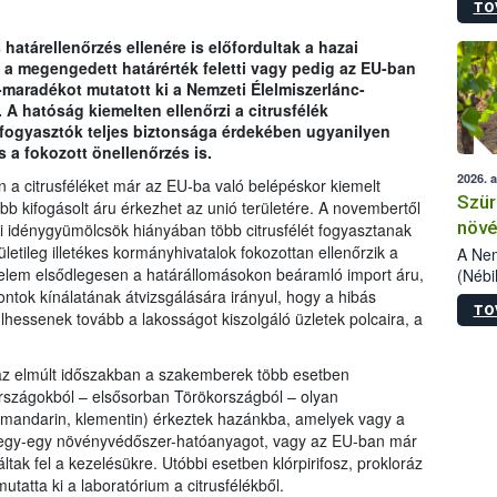
TO
kőris
jelen
határellenőrzés ellenére is előfordultak a hazai
talál
 a megengedett határérték feletti vagy pedig az EU-ban
azono
aradékot mutatott ki a Nemzeti Élelmiszerlánc-
folyta
 A hatóság kiemelten ellenőrzi a citrusfélék
intéz
fogyasztók teljes biztonsága érdekében ugyanilyen
össze
s a fokozott önellenőrzés is.
érdek
2026. 
 a citrusféléket már az EU-ba való belépéskor kiemelt
Szür
bb kifogásolt áru érkezhet az unió területére. A novembertől
növé
ai idénygyümölcsök hiányában több citrusfélét fogyasztanak
letileg illetékes kormányhivatalok fokozottan ellenőrzik a
szől
A Nem
gyelem elsődlegesen a határállomásokon beáramló import áru,
(Nébi
Klart
ontok kínálatának átvizsgálására irányul, hogy a hibás
TO
módos
hessenek tovább a lakosságot kiszolgáló üzletek polcaira, a
egész
felha
e az elmúlt időszakban a szakemberek több esetben
célja
 országokból – elsősorban Törökországból – olyan
lehet
s, mandarin, klementin) érkeztek hazánkba, amelyek vagy a
Az Or
k egy-egy növényvédőszer-hatóanyagot, vagy az EU-ban már
felha
k fel a kezelésükre. Utóbbi esetben klórpirifosz, prokloráz
terme
mutatta ki a laboratórium a citrusfélékből.