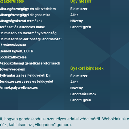
Szakterületek
Ügyintézés
Állat-egészségügy és állatvédelem
Élelmiszer
Állategészségügyi diagnosztika
Állat
Állatgyógyászati termékek
Növény
Borászat és alkoholos italok
Labor/Egyéb
Élelmiszer- és takarmánybiztonság
Élelmiszerlánc-biztonsági laborhálózat
Járványvédelem
Kiemelt ügyek, EUTR
Kockázatkezelés
Mezőgazdasági genetikai erőforrások
Gyakori kérdések
Növényvédelem
Nyilvántartási és Felügyeleti Díj
Élelmiszer
Rendszerszervezés és felügyelet
Állat
Termékpálya-ellenőrzés
Növény
Laboratóriumok
Labor/Egyéb
, hogyan gondoskodunk személyes adatai védelméről. Weboldalunk cook
jük, kattintson az „Elfogadom” gombra.