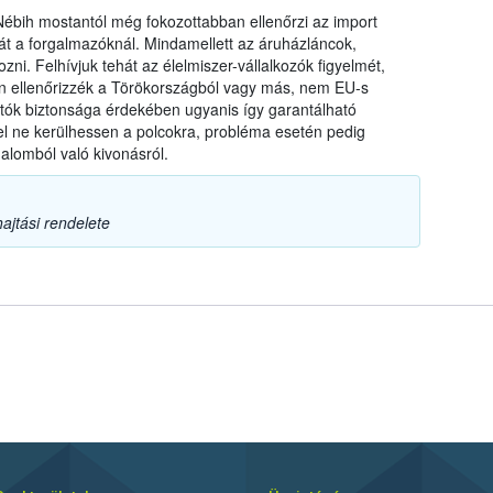
a Nébih mostantól még fokozottabban ellenőrzi az import
t a forgalmazóknál. Mindamellett az áruházláncok,
zni. Felhívjuk tehát az élelmiszer-vállalkozók figyelmét,
ten ellenőrizzék a Törökországból vagy más, nem EU-s
ztók biztonsága érdekében ugyanis így garantálható
l ne kerülhessen a polcokra, probléma esetén pedig
alomból való kivonásról.
ajtási rendelete