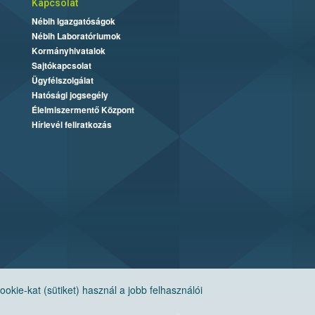
Kapcsolat
Nébih Igazgatóságok
Nébih Laboratóriumok
Kormányhivatalok
Sajtókapcsolat
Ügyfélszolgálat
Hatósági jogsegély
Élelmiszermentő Központ
Hírlevél feliratkozás
ie-kat (sütiket) használ a jobb felhasználói