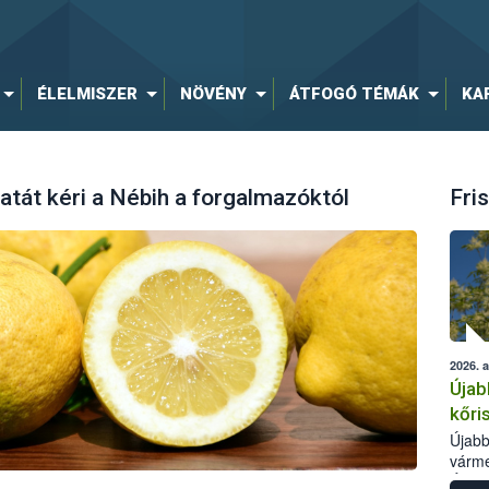
ÉLELMISZER
NÖVÉNY
ÁTFOGÓ TÉMÁK
KA
latát kéri a Nébih a forgalmazóktól
Fris
2026. 
Újab
kőri
Újabb
várme
Élelm