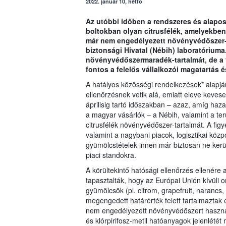
2022. január 10, hétfő
Az utóbbi időben a rendszeres és alapos 
boltokban olyan citrusfélék, amelyekben
már nem engedélyezett növényvédőszer-m
biztonsági Hivatal (Nébih) laboratóriuma.
növényvédőszermaradék-tartalmát, de a 
fontos a felelős vállalkozói magatartás é
A hatályos közösségi rendelkezések* alapján
ellenőrzésnek vetik alá, emiatt eleve kevese
áprilisig tartó időszakban – azaz, amíg haz
a magyar vásárlók – a Nébih, valamint a terü
citrusfélék növényvédőszer-tartalmát. A fi
valamint a nagybani piacok, logisztikai közp
gyümölcstételek innen már biztosan ne kerül
piaci standokra.
A körültekintő hatósági ellenőrzés ellenér
tapasztalták, hogy az Európai Unión kívüli
gyümölcsök (pl. citrom, grapefruit, naranc
megengedett határérték felett tartalmazta
nem engedélyezett növényvédőszert használta
és klórpirifosz-metil hatóanyagok jelenlétét 