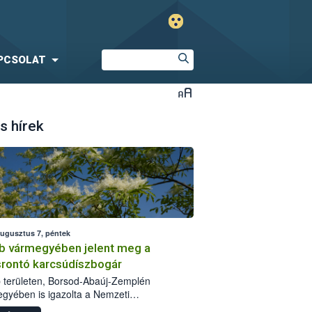
PCSOLAT
s hírek
augusztus 7, péntek
b vármegyében jelent meg a
srontó karcsúdíszbogár
 területen, Borsod-Abaúj-Zemplén
gyében is igazolta a Nemzeti
iszerlánc-biztonsági Hivatal (Nébih) a