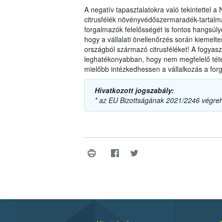
A negatív tapasztalatokra való tekintettel 
citrusfélék növényvédőszermaradék-tartalmá
forgalmazók felelősségét is fontos hangsúlyo
hogy a vállalati önellenőrzés során kiemel
országból származó citrusféléket! A fogyas
leghatékonyabban, hogy nem megfelelő téte
mielőbb intézkedhessen a vállalkozás a forg
Hivatkozott jogszabály:
* az EU Bizottságának 2021/2246 végreh