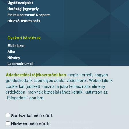
Ügyfélszolgálat
Hatósági jogsegély
Élelmiszermentő Központ
Hírlevél feliratkozás
Gyakori kérdések
Élelmiszer
Állat
Növény
Laboratóriumok
Labor/Egyéb
Adatkezelési tájékoztatónkban
megismerheti, hogyan
gondoskodunk személyes adatai védelméről. Weboldalunk
cookie-kat (sütiket) használ a jobb felhasználói élmény
érdekében, melynek biztosításához kérjük, kattintson az
„Elfogadom” gombra.
Statisztikai célú sütik
Nemzeti Élelmiszerlánc-biztonsági Hivatal
Hirdetési célú sütik
Cím: 1024 Budapest, Keleti Károly utca. 24.