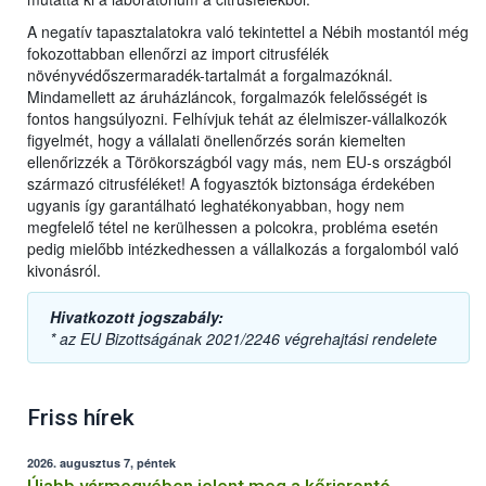
A negatív tapasztalatokra való tekintettel a Nébih mostantól még
fokozottabban ellenőrzi az import citrusfélék
növényvédőszermaradék-tartalmát a forgalmazóknál.
Mindamellett az áruházláncok, forgalmazók felelősségét is
fontos hangsúlyozni. Felhívjuk tehát az élelmiszer-vállalkozók
figyelmét, hogy a vállalati önellenőrzés során kiemelten
ellenőrizzék a Törökországból vagy más, nem EU-s országból
származó citrusféléket! A fogyasztók biztonsága érdekében
ugyanis így garantálható leghatékonyabban, hogy nem
megfelelő tétel ne kerülhessen a polcokra, probléma esetén
pedig mielőbb intézkedhessen a vállalkozás a forgalomból való
kivonásról.
Hivatkozott jogszabály:
* az EU Bizottságának 2021/2246 végrehajtási rendelete
Friss hírek
2026. augusztus 7, péntek