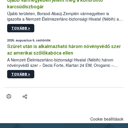
Újabb vármegyében jelent meg a kőrisrontó
karcsúdíszbogár
Újabb területen, Borsod-Abaúj-Zemplén vármegyében is
igazolta a Nemzeti Élelmiszerlánc-biztonsági Hivatal (Nébih) a
kőrisrontó karcsúdíszbogár (Agrilus planipennis) jelenlétét. A
TOVÁBB >
kártevőt nem csak színcsapdában találták meg, de már fertőzött
fában is azonosították. A növényvédelmi szakemberek folytatják
az intenzív felderítést, emellett az intézkedéseket a szlovák
2026. augusztus 6, csütörtök
hatósággal is összehangolják a terjedés megállítása érdekében.
Szüret után is alkalmazható három növényvédő szer
az amerikai szőlőkabóca ellen
A Nemzeti Élelmiszerlánc-biztonsági Hivatal (Nébih) három
növényvédő szer – Decis Forte, Klartan 24 EW, Oroganic –
engedélyokiratát módosította, így azok a szüretet követően,
TOVÁBB >
egészen a vesszőérettség (BBCH 91) stádiumáig
felhasználhatóak a szőlőben. A kiterjesztések célja, hogy a korai
érésű szőlőkben is legyen lehetőség a károsító elleni további
védekezésre. Az Oroganic készítmény kis kiszerelésben kiskerti
felhasználók számára is elérhető és ökológiai termesztésben is
engedélyezett.
Cookie beállítások