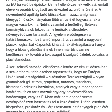
az EU-ba való belépéskor kiemelt ellenőrzésnek vetik alá, emiatt
eleve kevesebb kifogásolt áru érkezhet az unió területére. A
novembertől áprilisig tartó időszakban – azaz, amíg hazai
idénygyümölcsök hiányában több citrusfélét fogyasztanak a
magyar vásárlók – a Nébih, valamint a területileg illetékes
kormányhivatalok fokozottan ellenőrzik a citrusfélék
növényvédőszer-tartalmát. A figyelem elsődlegesen a
határállomásokon beáramló import áru, valamint a nagybani
piacok, logisztikai központok kínálatának átvizsgálására irányul,
hogy a hibás gyümölcstételek innen már biztosan ne
kerülhessenek tovább a lakosságot kiszolgáló üzletek polcaira, a
piaci standokra.
A körültekintő hatósági ellenőrzés ellenére az elmúlt időszakban
a szakemberek több esetben tapasztalták, hogy az Európai
Unión kívüli országokból – elsősorban Törökországból – olyan
gyümölcsök (pl. citrom, grapefruit, narancs, mandarin,
klementin) érkeztek hazánkba, amelyek vagy a megengedett
határérték felett tartalmaztak egy-egy növényvédőszer-
hatóanyagot, vagy az EU-ban már nem engedélyezett
növényvédőszert használtak fel a kezelésükre. Utóbbi esetben
klórpirifosz, prokloráz és klórpirifosz-metil hatóanyagok jelenlétét
mutatta ki a laboratórium a citrusfélékből.