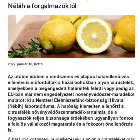
Nébih a forgalmazóktól
2022. január 10, hétfő
Az utóbbi időben a rendszeres és alapos határellenőrzés
ellenére is előfordultak a hazai boltokban olyan citrusfélék,
amelyekben a megengedett határérték feletti vagy pedig az
EU-ban már nem engedélyezett növényvédőszer-maradékot
mutatott ki a Nemzeti Élelmiszerlánc-biztonsági Hivatal
(Nébih) laboratóriuma. A hatóság kiemelten ellenőrzi a
citrusfélék növényvédőszermaradék-tartalmát, de a
fogyasztók teljes biztonsága érdekében ugyanilyen fontos
a felelős vállalkozói magatartás és a fokozott önellenőrzés
is.
A hatályos közösségi rendelkezések* alapján a citrusféléket már