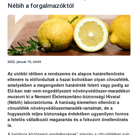
Nébih a forgalmazóktól
2022. január 10, hétfő
Az utóbbi időben a rendszeres és alapos határellenőrzés
ellenére is előfordultak a hazai boltokban olyan citrusfélék,
amelyekben a megengedett határérték feletti vagy pedig az
EU-ban már nem engedélyezett növényvédőszer-maradékot
mutatott ki a Nemzeti Élelmiszerlánc-biztonsági Hivatal
(Nébih) laboratóriuma. A hatóság kiemelten ellenőrzi a
citrusfélék növényvédőszermaradék-tartalmát, de a
fogyasztók teljes biztonsága érdekében ugyanilyen fontos
a felelős vállalkozói magatartás és a fokozott önellenőrzés
is.
A hatályos közösségi rendelkezések* alapján a citrusféléket már