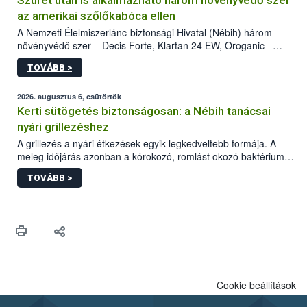
Szüret után is alkalmazható három növényvédő szer
az amerikai szőlőkabóca ellen
A Nemzeti Élelmiszerlánc-biztonsági Hivatal (Nébih) három
növényvédő szer – Decis Forte, Klartan 24 EW, Oroganic –
engedélyokiratát módosította, így azok a szüretet követően,
TOVÁBB >
egészen a vesszőérettség (BBCH 91) stádiumáig
felhasználhatóak a szőlőben. A kiterjesztések célja, hogy a korai
érésű szőlőkben is legyen lehetőség a károsító elleni további
2026. augusztus 6, csütörtök
védekezésre. Az Oroganic készítmény kis kiszerelésben kiskerti
Kerti sütögetés biztonságosan: a Nébih tanácsai
felhasználók számára is elérhető és ökológiai termesztésben is
nyári grillezéshez
engedélyezett.
A grillezés a nyári étkezések egyik legkedveltebb formája. A
meleg időjárás azonban a kórokozó, romlást okozó baktériumok
gyorsabb szaporodásának is kedvez. A szabadtéri sütögetés
TOVÁBB >
ezért nem csupán a megfelelő sütési technikáról szól: legalább
ilyen fontos az alapanyagok biztonságos kezelése, az alapvető
higiéniai szabályok betartása, a megfelelő hőkezelés, valamint a
maradékok szakszerű tárolása. A Nemzeti Élelmiszerlánc-
biztonsági Hivatal (Nébih) Oktatási Programja összegyűjtötte a
biztonságos grillezés legfontosabb tudnivalóit.
Cookie beállítások