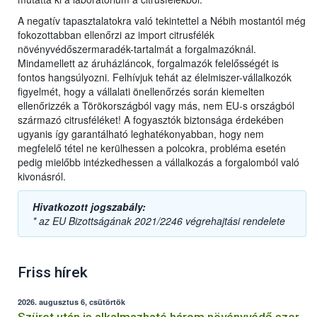
A negatív tapasztalatokra való tekintettel a Nébih mostantól még
fokozottabban ellenőrzi az import citrusfélék
növényvédőszermaradék-tartalmát a forgalmazóknál.
Mindamellett az áruházláncok, forgalmazók felelősségét is
fontos hangsúlyozni. Felhívjuk tehát az élelmiszer-vállalkozók
figyelmét, hogy a vállalati önellenőrzés során kiemelten
ellenőrizzék a Törökországból vagy más, nem EU-s országból
származó citrusféléket! A fogyasztók biztonsága érdekében
ugyanis így garantálható leghatékonyabban, hogy nem
megfelelő tétel ne kerülhessen a polcokra, probléma esetén
pedig mielőbb intézkedhessen a vállalkozás a forgalomból való
kivonásról.
Hivatkozott jogszabály:
* az EU Bizottságának 2021/2246 végrehajtási rendelete
Friss hírek
2026. augusztus 6, csütörtök