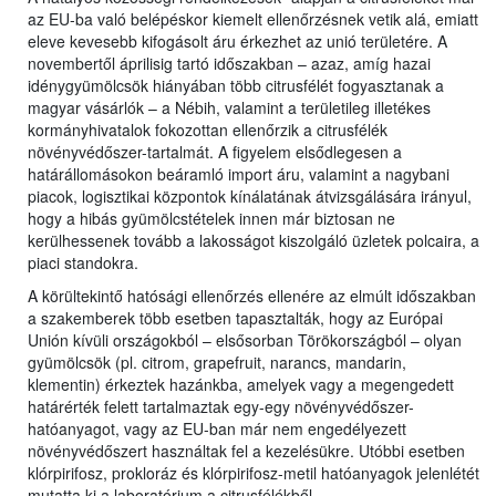
az EU-ba való belépéskor kiemelt ellenőrzésnek vetik alá, emiatt
eleve kevesebb kifogásolt áru érkezhet az unió területére. A
novembertől áprilisig tartó időszakban – azaz, amíg hazai
idénygyümölcsök hiányában több citrusfélét fogyasztanak a
magyar vásárlók – a Nébih, valamint a területileg illetékes
kormányhivatalok fokozottan ellenőrzik a citrusfélék
növényvédőszer-tartalmát. A figyelem elsődlegesen a
határállomásokon beáramló import áru, valamint a nagybani
piacok, logisztikai központok kínálatának átvizsgálására irányul,
hogy a hibás gyümölcstételek innen már biztosan ne
kerülhessenek tovább a lakosságot kiszolgáló üzletek polcaira, a
piaci standokra.
A körültekintő hatósági ellenőrzés ellenére az elmúlt időszakban
a szakemberek több esetben tapasztalták, hogy az Európai
Unión kívüli országokból – elsősorban Törökországból – olyan
gyümölcsök (pl. citrom, grapefruit, narancs, mandarin,
klementin) érkeztek hazánkba, amelyek vagy a megengedett
határérték felett tartalmaztak egy-egy növényvédőszer-
hatóanyagot, vagy az EU-ban már nem engedélyezett
növényvédőszert használtak fel a kezelésükre. Utóbbi esetben
klórpirifosz, prokloráz és klórpirifosz-metil hatóanyagok jelenlétét
mutatta ki a laboratórium a citrusfélékből.