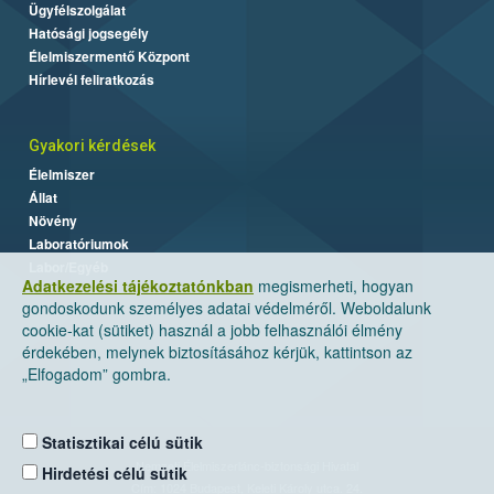
Ügyfélszolgálat
Hatósági jogsegély
Élelmiszermentő Központ
Hírlevél feliratkozás
Gyakori kérdések
Élelmiszer
Állat
Növény
Laboratóriumok
Labor/Egyéb
Adatkezelési tájékoztatónkban
megismerheti, hogyan
gondoskodunk személyes adatai védelméről. Weboldalunk
cookie-kat (sütiket) használ a jobb felhasználói élmény
érdekében, melynek biztosításához kérjük, kattintson az
„Elfogadom” gombra.
Statisztikai célú sütik
Nemzeti Élelmiszerlánc-biztonsági Hivatal
Hirdetési célú sütik
Cím: 1024 Budapest, Keleti Károly utca. 24.