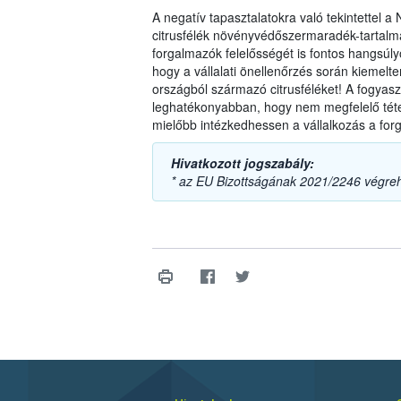
A negatív tapasztalatokra való tekintettel 
citrusfélék növényvédőszermaradék-tartalmá
forgalmazók felelősségét is fontos hangsúlyo
hogy a vállalati önellenőrzés során kiemel
országból származó citrusféléket! A fogyas
leghatékonyabban, hogy nem megfelelő téte
mielőbb intézkedhessen a vállalkozás a forg
Hivatkozott jogszabály:
* az EU Bizottságának 2021/2246 végreh