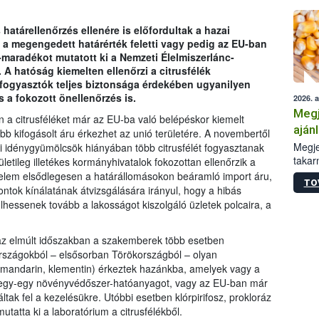
határellenőrzés ellenére is előfordultak a hazai
 a megengedett határérték feletti vagy pedig az EU-ban
aradékot mutatott ki a Nemzeti Élelmiszerlánc-
 A hatóság kiemelten ellenőrzi a citrusfélék
fogyasztók teljes biztonsága érdekében ugyanilyen
s a fokozott önellenőrzés is.
2026. 
Megj
 a citrusféléket már az EU-ba való belépéskor kiemelt
aján
bb kifogásolt áru érkezhet az unió területére. A novembertől
taka
Megje
ai idénygyümölcsök hiányában több citrusfélét fogyasztanak
takar
letileg illetékes kormányhivatalok fokozottan ellenőrzik a
kapcs
gyelem elsődlegesen a határállomásokon beáramló import áru,
TO
irány
ontok kínálatának átvizsgálására irányul, hogy a hibás
hatál
hessenek tovább a lakosságot kiszolgáló üzletek polcaira, a
e az elmúlt időszakban a szakemberek több esetben
 országokból – elsősorban Törökországból – olyan
s, mandarin, klementin) érkeztek hazánkba, amelyek vagy a
k egy-egy növényvédőszer-hatóanyagot, vagy az EU-ban már
k fel a kezelésükre. Utóbbi esetben klórpirifosz, prokloráz
mutatta ki a laboratórium a citrusfélékből.