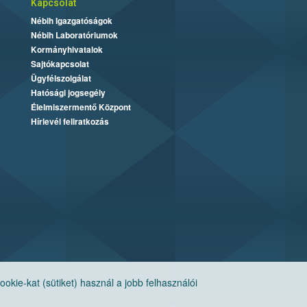
Kapcsolat
Nébih Igazgatóságok
Nébih Laboratóriumok
Kormányhivatalok
Sajtókapcsolat
Ügyfélszolgálat
Hatósági jogsegély
Élelmiszermentő Központ
Hírlevél feliratkozás
ie-kat (sütiket) használ a jobb felhasználói