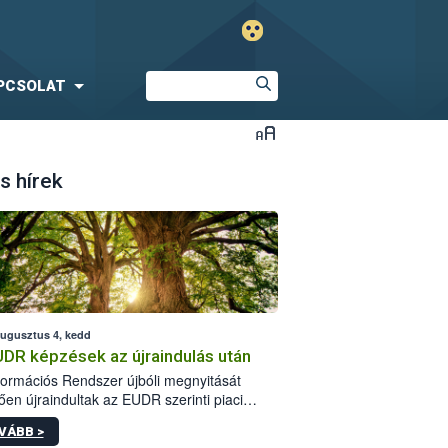
PCSOLAT
s hírek
augusztus 4, kedd
UDR képzések az újraindulás után
formációs Rendszer újbóli megnyitását
ően újraindultak az EUDR szerinti piaci
plőknek szóló online képzések.
VÁBB >