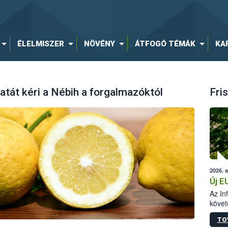
ÉLELMISZER
NÖVÉNY
ÁTFOGÓ TÉMÁK
KA
latát kéri a Nébih a forgalmazóktól
Fris
2026. 
Új E
Az In
követ
szere
TO