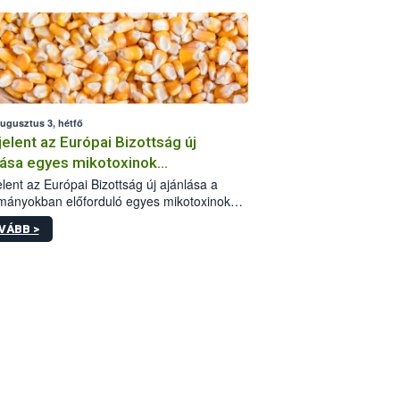
augusztus 3, hétfő
elent az Európai Bizottság új
lása egyes mikotoxinok
rmányokban való jelenlétéről
lent az Európai Bizottság új ajánlása a
mányokban előforduló egyes mikotoxinokkal
olatban. A dokumentum 2027-től új
VÁBB >
értékek alkalmazását írja elő, és a jelenleg
yos uniós ajánlások helyébe lép.