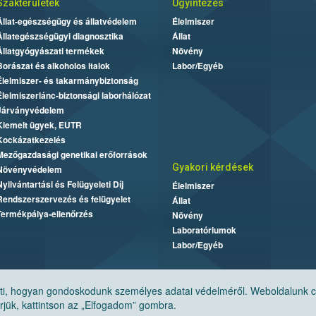
Szakterületek
Ügyintézés
Állat-egészségügy és állatvédelem
Élelmiszer
Állategészségügyi diagnosztika
Állat
Állatgyógyászati termékek
Növény
Borászat és alkoholos italok
Labor/Egyéb
Élelmiszer- és takarmánybiztonság
Élelmiszerlánc-biztonsági laborhálózat
Járványvédelem
Kiemelt ügyek, EUTR
Kockázatkezelés
Mezőgazdasági genetikai erőforrások
Gyakori kérdések
Növényvédelem
Nyilvántartási és Felügyeleti Díj
Élelmiszer
Rendszerszervezés és felügyelet
Állat
Termékpálya-ellenőrzés
Növény
Laboratóriumok
Labor/Egyéb
, hogyan gondoskodunk személyes adatai védelméről. Weboldalunk cook
jük, kattintson az „Elfogadom” gombra.