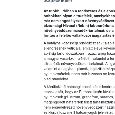
2022. január 10, hétfő
Az utóbbi időben a rendszeres és alapos 
boltokban olyan citrusfélék, amelyekben
már nem engedélyezett növényvédőszer-m
biztonsági Hivatal (Nébih) laboratóriuma.
növényvédőszermaradék-tartalmát, de a 
fontos a felelős vállalkozói magatartás é
A hatályos közösségi rendelkezések* alapján
ellenőrzésnek vetik alá, emiatt eleve kevese
áprilisig tartó időszakban – azaz, amíg haz
a magyar vásárlók – a Nébih, valamint a terü
citrusfélék növényvédőszer-tartalmát. A fi
valamint a nagybani piacok, logisztikai közp
gyümölcstételek innen már biztosan ne kerül
piaci standokra.
A körültekintő hatósági ellenőrzés ellenér
tapasztalták, hogy az Európai Unión kívüli
gyümölcsök (pl. citrom, grapefruit, naranc
megengedett határérték felett tartalmazta
nem engedélyezett növényvédőszert használta
és klórpirifosz-metil hatóanyagok jelenlétét 