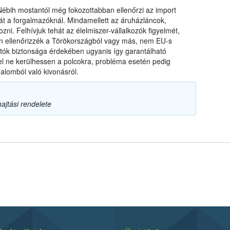
a Nébih mostantól még fokozottabban ellenőrzi az import
t a forgalmazóknál. Mindamellett az áruházláncok,
zni. Felhívjuk tehát az élelmiszer-vállalkozók figyelmét,
ten ellenőrizzék a Törökországból vagy más, nem EU-s
ztók biztonsága érdekében ugyanis így garantálható
l ne kerülhessen a polcokra, probléma esetén pedig
alomból való kivonásról.
ajtási rendelete