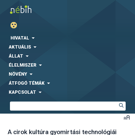
HIVATAL
AKTUÁLIS
ÁLLAT
ÉLELMISZER
NÖVÉNY
ÁTFOGÓ TÉMÁK
KAPCSOLAT
A cirok kultúra gyomirtási technológiái