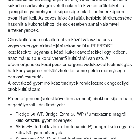
kukorica sortávolságra vetett cukorcirok vetésterületeket – a
gyengébb gyomelnyomó-képessége miatt – mindenképpen
gyomirtani kell. Az egyes fajok és fajták herbicid tűrőképessége
hasonlít a kukoricáéhoz, de sok esetben annál valamivel
érzékenyebbek.
Cirok kultúrában sok alternatíva közül választhatunk a
vegyszeres gyomirtási eljárásokon belül a PRE/POST
kezelésekre, ugyanis a késői kukoricavetésekkel egy időben,
azaz május 10-e körül vethető kultúráról van szó. A
preemergens és korai posztemergens védekezési technológiák
hatékonyságához nélkülözhetetlen a megfelelő mennyiségű
bemosó csapadék.
A következő gyomirtó készítmények rendelkeznek engedéllyel
cirok kultúrában:
Preemergensen (vetést követően azonnal) cirokban kijuttatható,
engedélyezett készítmények:
Pledge 50 WP, Bridge Extra 50 WP (flumioxazin): magról
kelő kétszikű gyomnövények
Akris SE (terbutilazin + dimetenamid-P): magról kelő egy- és
kétszikű gyomnövények
Successor 600, Dual Next (petoxamid): magról kelő