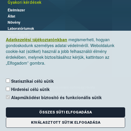
Gyakori kérdések
Élelmiszer
Állat
Növény
Laboratóriumok
Labor/Egyéb
Adatkezelési tájékoztatónkban
megismerheti, hogyan
gondoskodunk személyes adatai védelméről. Weboldalunk
cookie-kat (sütiket) használ a jobb felhasználói élmény
érdekében, melynek biztosításához kérjük, kattintson az
„Elfogadom” gombra.
Statisztikai célú sütik
Nemzeti Élelmiszerlánc-biztonsági Hivatal
Hirdetési célú sütik
Cím: 1024 Budapest, Keleti Károly utca. 24.
Alapműködést biztosító és funkcionális sütik
Levelezési cím: 1525 Budapest. Pf. 30.
ÖSSZES SÜTI ELFOGADÁSA
E-mail:
ugyfelszolgalat@nebih.gov.hu
Zöld szám: 06-80/263-244
KIVÁLASZTOTT SÜTIK ELFOGADÁSA
Telefon: 06-1/ 336-9000