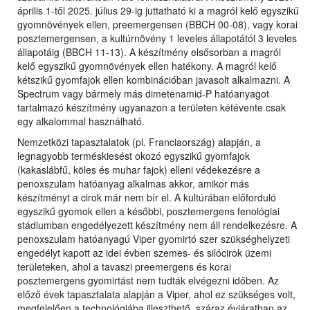
április 1-től 2025. július 29-ig juttatható ki a magról kelő egyszikű
gyomnövények ellen, preemergensen (BBCH 00-08), vagy korai
posztemergensen, a kultúrnövény 1 leveles állapotától 3 leveles
állapotáig (BBCH 11-13). A készítmény elsősorban a magról
kelő egyszikű gyomnövények ellen hatékony. A magról kelő
kétszikű gyomfajok ellen kombinációban javasolt alkalmazni. A
Spectrum vagy bármely más dimetenamid-P hatóanyagot
tartalmazó készítmény ugyanazon a területen kétévente csak
egy alkalommal használható.
Nemzetközi tapasztalatok (pl. Franciaország) alapján, a
legnagyobb terméskiesést okozó egyszikű gyomfajok
(kakaslábfű, köles és muhar fajok) elleni védekezésre a
penoxszulam hatóanyag alkalmas akkor, amikor más
készítményt a cirok már nem bír el. A kultúrában előforduló
egyszikű gyomok ellen a későbbi, posztemergens fenológiai
stádiumban engedélyezett készítmény nem áll rendelkezésre. A
penoxszulam hatóanyagú Viper gyomirtó szer szükséghelyzeti
engedélyt kapott az idei évben szemes- és silócirok üzemi
területeken, ahol a tavaszi preemergens és korai
posztemergens gyomirtást nem tudták elvégezni időben. Az
előző évek tapasztalata alapján a Viper, ahol ez szükséges volt,
megfelelően a technológiába illeszthető, száraz évjáratban az