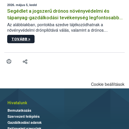
műszaki és hatósági feltételek.
2026. május 5, kedd
Segédlet a jogszerű drónos növényvédelmi és
tápanyag-gazdálkodási tevékenység legfontosabb
feltételeiről
Az alábbiakban, pontokba szedve tájékozódhatnak a
növényvédelmi drónpilótává válás, valamint a drónos
növényvédelmi és tápanyag-gazdálkodási tevékenység
TOVÁBB >
végzésének legfontosabb feltételeiről*.
Cookie beállítások
Hivatalunk
Bemutatkozás
Szervezeti felépítés
Gazdálkodási adatok
Felügyeleti szervünk