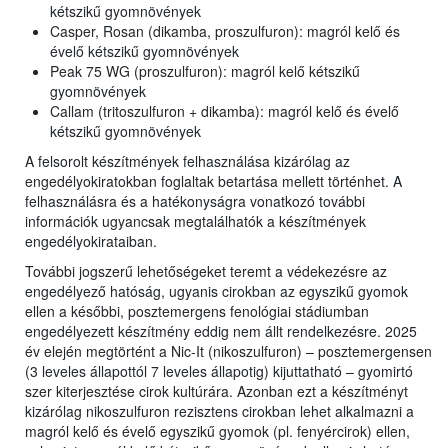
kétszikű gyomnövények
Casper, Rosan (dikamba, proszulfuron): magról kelő és
évelő kétszikű gyomnövények
Peak 75 WG (proszulfuron): magról kelő kétszikű
gyomnövények
Callam (tritoszulfuron + dikamba): magról kelő és évelő
kétszikű gyomnövények
A felsorolt készítmények felhasználása kizárólag az
engedélyokiratokban foglaltak betartása mellett történhet. A
felhasználásra és a hatékonyságra vonatkozó további
információk ugyancsak megtalálhatók a készítmények
engedélyokirataiban.
További jogszerű lehetőségeket teremt a védekezésre az
engedélyező hatóság, ugyanis cirokban az egyszikű gyomok
ellen a későbbi, posztemergens fenológiai stádiumban
engedélyezett készítmény eddig nem állt rendelkezésre. 2025
év elején megtörtént a Nic-It (nikoszulfuron) – posztemergensen
(3 leveles állapottól 7 leveles állapotig) kijuttatható – gyomirtó
szer kiterjesztése cirok kultúrára. Azonban ezt a készítményt
kizárólag nikoszulfuron rezisztens cirokban lehet alkalmazni a
magról kelő és évelő egyszikű gyomok (pl. fenyércirok) ellen,