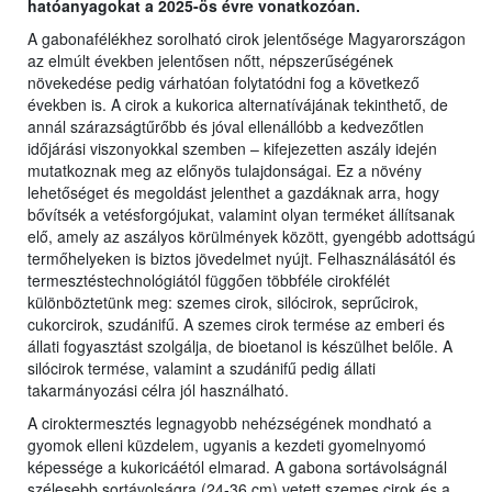
hatóanyagokat a 2025-ös évre vonatkozóan.
A gabonafélékhez sorolható cirok jelentősége Magyarországon
az elmúlt években jelentősen nőtt, népszerűségének
növekedése pedig várhatóan folytatódni fog a következő
években is. A cirok a kukorica alternatívájának tekinthető, de
annál szárazságtűrőbb és jóval ellenállóbb a kedvezőtlen
időjárási viszonyokkal szemben – kifejezetten aszály idején
mutatkoznak meg az előnyös tulajdonságai. Ez a növény
lehetőséget és megoldást jelenthet a gazdáknak arra, hogy
bővítsék a vetésforgójukat, valamint olyan terméket állítsanak
elő, amely az aszályos körülmények között, gyengébb adottságú
termőhelyeken is biztos jövedelmet nyújt. Felhasználásától és
termesztéstechnológiától függően többféle cirokfélét
különböztetünk meg: szemes cirok, silócirok, seprűcirok,
cukorcirok, szudánifű. A szemes cirok termése az emberi és
állati fogyasztást szolgálja, de bioetanol is készülhet belőle. A
silócirok termése, valamint a szudánifű pedig állati
takarmányozási célra jól használható.
A ciroktermesztés legnagyobb nehézségének mondható a
gyomok elleni küzdelem, ugyanis a kezdeti gyomelnyomó
képessége a kukoricáétól elmarad. A gabona sortávolságnál
szélesebb sortávolságra (24-36 cm) vetett szemes cirok és a