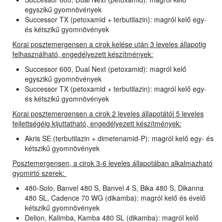
egyszikű gyomnövények
Successor TX (petoxamid + terbutilazin): magról kelő egy-
és kétszikű gyomnövények
Korai posztemergensen a cirok kelése után 3 leveles állapotig
felhasználható, engedélyezett készítmények:
Successor 600, Dual Next (petoxamid): magról kelő
egyszikű gyomnövények
Successor TX (petoxamid + terbutilazin): magról kelő egy-
és kétszikű gyomnövények
Korai posztemergensen a cirok 2 leveles állapotától 5 leveles
fejlettségéig kijuttatható, engedélyezett készítmények:
Akris SE (terbutilazin + dimetenamid-P): magról kelő egy- és
kétszikű gyomnövények
Posztemergensen, a cirok 3-6 leveles állapotában alkalmazható
gyomirtó szerek:
480-Solo, Banvel 480 S, Banvel 4 S, Bika 480 S, Dikanna
480 SL, Cadence 70 WG (dikamba): magról kelő és évelő
kétszikű gyomnövények
Delion, Kalimba, Kamba 480 SL (dikamba): magról kelő