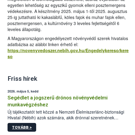
egyetlen lehetőség az egyszikű gyomok elleni posztemergens
védekezésre. A készítmény 2025. május 1-től 2025. augusztus
25-ig juttatható ki kakaslábfű, köles fajok és muhar fajok ellen,
posztemergensen, a kultúrnövény 3 leveles fejlettségétől 6
leveles állapotáig.
A Magyarországon engedélyezett növényvédő szerek hivatalos
adatbázisa az alábbi linken érhető el:
https://novenyvedoszer.nebih.gov.hu/Engedelykereso/kere
so
Friss hírek
2026. május 5, kedd
Segédlet a jogszerű drónos növényvédelmi
munkavégzéshez
Új tájékoztatót tett közzé a Nemzeti Élelmiszerlánc-biztonsági
Hivatal (Nébih) azok számára, akik drónnal szeretnének
növényvédelmi vagy tápanyag-gazdálkodási tevékenységet
TOVÁBB >
végezni Magyarországon. Az összefoglaló részletesen
szerepelnek a jogszerű működéshez szükséges személyi,