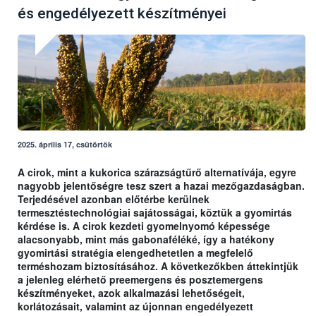
és engedélyezett készítményei
2025. április 17, csütörtök
A cirok, mint a kukorica szárazságtűrő alternatívája, egyre
nagyobb jelentőségre tesz szert a hazai mezőgazdaságban.
Terjedésével azonban előtérbe kerülnek
termesztéstechnológiai sajátosságai, köztük a gyomirtás
kérdése is. A cirok kezdeti gyomelnyomó képessége
alacsonyabb, mint más gabonaféléké, így a hatékony
gyomirtási stratégia elengedhetetlen a megfelelő
terméshozam biztosításához. A következőkben áttekintjük
a jelenleg elérhető preemergens és posztemergens
készítményeket, azok alkalmazási lehetőségeit,
korlátozásait, valamint az újonnan engedélyezett