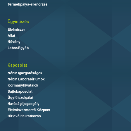
Termékpálya-ellenőrzés
Ügyintézés
Élelmiszer
Állat
Növény
Labor/Egyéb
Kapcsolat
Nébih Igazgatóságok
Nébih Laboratóriumok
Kormányhivatalok
Sajtókapcsolat
Ügyfélszolgálat
Hatósági jogsegély
Élelmiszermentő Központ
Hírlevél feliratkozás