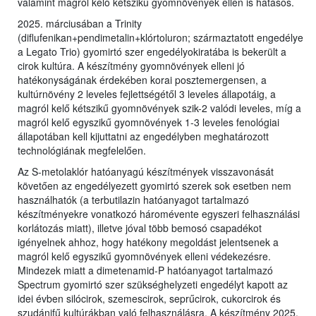
valamint magról kelő kétszikű gyomnövények ellen is hatásos.
2025. márciusában a Trinity
(diflufenikan+pendimetalin+klórtoluron; származtatott engedélye
a Legato Trio) gyomirtó szer engedélyokiratába is bekerült a
cirok kultúra. A készítmény gyomnövények elleni jó
hatékonyságának érdekében korai posztemergensen, a
kultúrnövény 2 leveles fejlettségétől 3 leveles állapotáig, a
magról kelő kétszikű gyomnövények szik-2 valódi leveles, míg a
magról kelő egyszikű gyomnövények 1-3 leveles fenológiai
állapotában kell kijuttatni az engedélyben meghatározott
technológiának megfelelően.
Az S-metolaklór hatóanyagú készítmények visszavonását
követően az engedélyezett gyomirtó szerek sok esetben nem
használhatók (a terbutilazin hatóanyagot tartalmazó
készítményekre vonatkozó háromévente egyszeri felhasználási
korlátozás miatt), illetve jóval több bemosó csapadékot
igényelnek ahhoz, hogy hatékony megoldást jelentsenek a
magról kelő egyszikű gyomnövények elleni védekezésre.
Mindezek miatt a dimetenamid-P hatóanyagot tartalmazó
Spectrum gyomirtó szer szükséghelyzeti engedélyt kapott az
idei évben silócirok, szemescirok, seprűcirok, cukorcirok és
szudánifű kultúrákban való felhasználásra. A készítmény 2025.