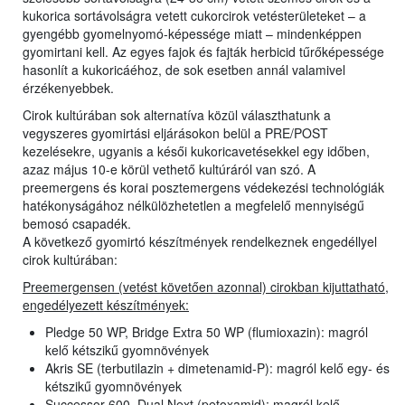
kukorica sortávolságra vetett cukorcirok vetésterületeket – a
gyengébb gyomelnyomó-képessége miatt – mindenképpen
gyomirtani kell. Az egyes fajok és fajták herbicid tűrőképessége
hasonlít a kukoricáéhoz, de sok esetben annál valamivel
érzékenyebbek.
Cirok kultúrában sok alternatíva közül választhatunk a
vegyszeres gyomirtási eljárásokon belül a PRE/POST
kezelésekre, ugyanis a késői kukoricavetésekkel egy időben,
azaz május 10-e körül vethető kultúráról van szó. A
preemergens és korai posztemergens védekezési technológiák
hatékonyságához nélkülözhetetlen a megfelelő mennyiségű
bemosó csapadék.
A következő gyomirtó készítmények rendelkeznek engedéllyel
cirok kultúrában:
Preemergensen (vetést követően azonnal) cirokban kijuttatható,
engedélyezett készítmények:
Pledge 50 WP, Bridge Extra 50 WP (flumioxazin): magról
kelő kétszikű gyomnövények
Akris SE (terbutilazin + dimetenamid-P): magról kelő egy- és
kétszikű gyomnövények
Successor 600, Dual Next (petoxamid): magról kelő