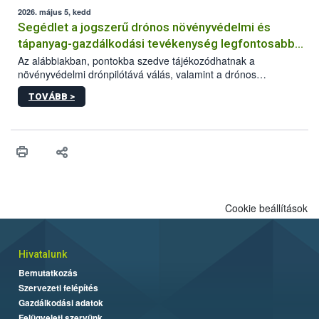
műszaki és hatósági feltételek.
2026. május 5, kedd
Segédlet a jogszerű drónos növényvédelmi és
tápanyag-gazdálkodási tevékenység legfontosabb
feltételeiről
Az alábbiakban, pontokba szedve tájékozódhatnak a
növényvédelmi drónpilótává válás, valamint a drónos
növényvédelmi és tápanyag-gazdálkodási tevékenység
TOVÁBB >
végzésének legfontosabb feltételeiről*.
Cookie beállítások
Hivatalunk
Bemutatkozás
Szervezeti felépítés
Gazdálkodási adatok
Felügyeleti szervünk