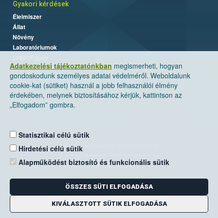
Gyakori kérdések
Élelmiszer
Állat
Növény
Laboratóriumok
Labor/Egyéb
Adatkezelési tájékoztatónkban
megismerheti, hogyan
gondoskodunk személyes adatai védelméről. Weboldalunk
cookie-kat (sütiket) használ a jobb felhasználói élmény
érdekében, melynek biztosításához kérjük, kattintson az
„Elfogadom” gombra.
Statisztikai célú sütik
Nemzeti Élelmiszerlánc-biztonsági Hivatal
Hirdetési célú sütik
Cím: 1024 Budapest, Keleti Károly utca. 24.
Alapműködést biztosító és funkcionális sütik
Levelezési cím: 1525 Budapest. Pf. 30.
ÖSSZES SÜTI ELFOGADÁSA
E-mail:
ugyfelszolgalat@nebih.gov.hu
Zöld szám: 06-80/263-244
KIVÁLASZTOTT SÜTIK ELFOGADÁSA
Telefon: 06-1/ 336-9000