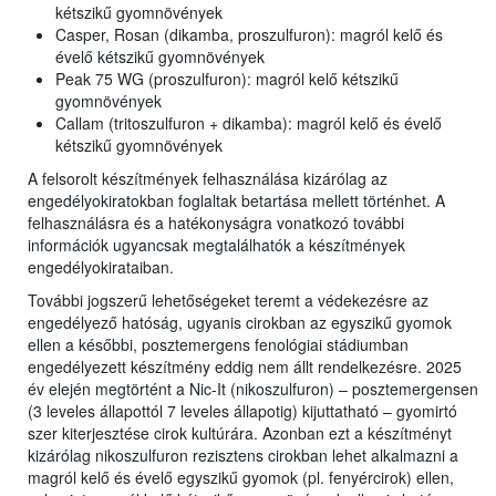
kétszikű gyomnövények
Casper, Rosan (dikamba, proszulfuron): magról kelő és
évelő kétszikű gyomnövények
Peak 75 WG (proszulfuron): magról kelő kétszikű
gyomnövények
Callam (tritoszulfuron + dikamba): magról kelő és évelő
kétszikű gyomnövények
A felsorolt készítmények felhasználása kizárólag az
engedélyokiratokban foglaltak betartása mellett történhet. A
felhasználásra és a hatékonyságra vonatkozó további
információk ugyancsak megtalálhatók a készítmények
engedélyokirataiban.
További jogszerű lehetőségeket teremt a védekezésre az
engedélyező hatóság, ugyanis cirokban az egyszikű gyomok
ellen a későbbi, posztemergens fenológiai stádiumban
engedélyezett készítmény eddig nem állt rendelkezésre. 2025
év elején megtörtént a Nic-It (nikoszulfuron) – posztemergensen
(3 leveles állapottól 7 leveles állapotig) kijuttatható – gyomirtó
szer kiterjesztése cirok kultúrára. Azonban ezt a készítményt
kizárólag nikoszulfuron rezisztens cirokban lehet alkalmazni a
magról kelő és évelő egyszikű gyomok (pl. fenyércirok) ellen,