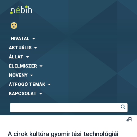
HIVATAL
AKTUÁLIS
ÁLLAT
ÉLELMISZER
NÖVÉNY
ÁTFOGÓ TÉMÁK
KAPCSOLAT
A cirok kultúra gyomirtási technológiái