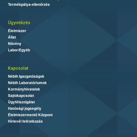
Termékpálya-ellenőrzés
Ügyintézés
Élelmiszer
Állat
Növény
Labor/Egyéb
Kapcsolat
Nébih Igazgatóságok
Nébih Laboratóriumok
Kormányhivatalok
Sajtókapcsolat
Ügyfélszolgálat
Hatósági jogsegély
Élelmiszermentő Központ
Hírlevél feliratkozás