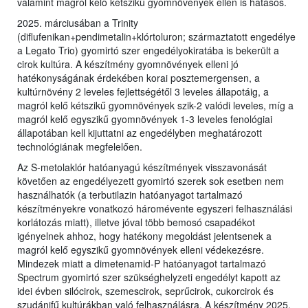
valamint magról kelő kétszikű gyomnövények ellen is hatásos.
2025. márciusában a Trinity
(diflufenikan+pendimetalin+klórtoluron; származtatott engedélye
a Legato Trio) gyomirtó szer engedélyokiratába is bekerült a
cirok kultúra. A készítmény gyomnövények elleni jó
hatékonyságának érdekében korai posztemergensen, a
kultúrnövény 2 leveles fejlettségétől 3 leveles állapotáig, a
magról kelő kétszikű gyomnövények szik-2 valódi leveles, míg a
magról kelő egyszikű gyomnövények 1-3 leveles fenológiai
állapotában kell kijuttatni az engedélyben meghatározott
technológiának megfelelően.
Az S-metolaklór hatóanyagú készítmények visszavonását
követően az engedélyezett gyomirtó szerek sok esetben nem
használhatók (a terbutilazin hatóanyagot tartalmazó
készítményekre vonatkozó háromévente egyszeri felhasználási
korlátozás miatt), illetve jóval több bemosó csapadékot
igényelnek ahhoz, hogy hatékony megoldást jelentsenek a
magról kelő egyszikű gyomnövények elleni védekezésre.
Mindezek miatt a dimetenamid-P hatóanyagot tartalmazó
Spectrum gyomirtó szer szükséghelyzeti engedélyt kapott az
idei évben silócirok, szemescirok, seprűcirok, cukorcirok és
szudánifű kultúrákban való felhasználásra. A készítmény 2025.