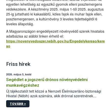
egyetlen lehetőség az egyszikű gyomok elleni posztemergens
védekezésre. A készítmény 2025. május 1-től 2025. augusztus
25-ig juttatható ki kakaslábfű, köles fajok és muhar fajok ellen,
posztemergensen, a kultúrnövény 3 leveles fejlettségétől 6
leveles állapotáig.
A Magyarországon engedélyezett növényvédő szerek hivatalos
adatbázisa az alábbi linken érhető el:
https://novenyvedoszer.nebih.gov.hu/Engedelykereso/kere
so
Friss hírek
2026. május 5, kedd
Segédlet a jogszerű drónos növényvédelmi
munkavégzéshez
Új tájékoztatót tett közzé a Nemzeti Élelmiszerlánc-biztonsági
Hivatal (Nébih) azok számára, akik drónnal szeretnének
növényvédelmi vagy tápanyag-gazdálkodási tevékenységet
TOVÁBB >
végezni Magyarországon. Az összefoglaló részletesen
szerepelnek a jogszerű működéshez szükséges személyi,