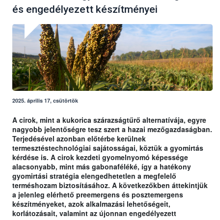
és engedélyezett készítményei
2025. április 17, csütörtök
A cirok, mint a kukorica szárazságtűrő alternatívája, egyre
nagyobb jelentőségre tesz szert a hazai mezőgazdaságban.
Terjedésével azonban előtérbe kerülnek
termesztéstechnológiai sajátosságai, köztük a gyomirtás
kérdése is. A cirok kezdeti gyomelnyomó képessége
alacsonyabb, mint más gabonaféléké, így a hatékony
gyomirtási stratégia elengedhetetlen a megfelelő
terméshozam biztosításához. A következőkben áttekintjük
a jelenleg elérhető preemergens és posztemergens
készítményeket, azok alkalmazási lehetőségeit,
korlátozásait, valamint az újonnan engedélyezett