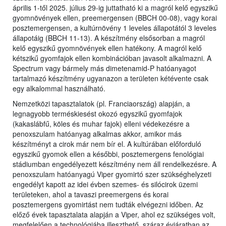
április 1-től 2025. július 29-ig juttatható ki a magról kelő egyszikű
gyomnövények ellen, preemergensen (BBCH 00-08), vagy korai
posztemergensen, a kultúrnövény 1 leveles állapotától 3 leveles
állapotáig (BBCH 11-13). A készítmény elsősorban a magról
kelő egyszikű gyomnövények ellen hatékony. A magról kelő
kétszikű gyomfajok ellen kombinációban javasolt alkalmazni. A
Spectrum vagy bármely más dimetenamid-P hatóanyagot
tartalmazó készítmény ugyanazon a területen kétévente csak
egy alkalommal használható.
Nemzetközi tapasztalatok (pl. Franciaország) alapján, a
legnagyobb terméskiesést okozó egyszikű gyomfajok
(kakaslábfű, köles és muhar fajok) elleni védekezésre a
penoxszulam hatóanyag alkalmas akkor, amikor más
készítményt a cirok már nem bír el. A kultúrában előforduló
egyszikű gyomok ellen a későbbi, posztemergens fenológiai
stádiumban engedélyezett készítmény nem áll rendelkezésre. A
penoxszulam hatóanyagú Viper gyomirtó szer szükséghelyzeti
engedélyt kapott az idei évben szemes- és silócirok üzemi
területeken, ahol a tavaszi preemergens és korai
posztemergens gyomirtást nem tudták elvégezni időben. Az
előző évek tapasztalata alapján a Viper, ahol ez szükséges volt,
megfelelően a technológiába illeszthető, száraz évjáratban az