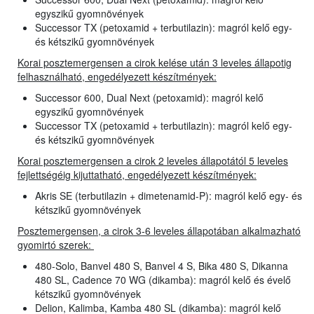
egyszikű gyomnövények
Successor TX (petoxamid + terbutilazin): magról kelő egy-
és kétszikű gyomnövények
Korai posztemergensen a cirok kelése után 3 leveles állapotig
felhasználható, engedélyezett készítmények:
Successor 600, Dual Next (petoxamid): magról kelő
egyszikű gyomnövények
Successor TX (petoxamid + terbutilazin): magról kelő egy-
és kétszikű gyomnövények
Korai posztemergensen a cirok 2 leveles állapotától 5 leveles
fejlettségéig kijuttatható, engedélyezett készítmények:
Akris SE (terbutilazin + dimetenamid-P): magról kelő egy- és
kétszikű gyomnövények
Posztemergensen, a cirok 3-6 leveles állapotában alkalmazható
gyomirtó szerek:
480-Solo, Banvel 480 S, Banvel 4 S, Bika 480 S, Dikanna
480 SL, Cadence 70 WG (dikamba): magról kelő és évelő
kétszikű gyomnövények
Delion, Kalimba, Kamba 480 SL (dikamba): magról kelő