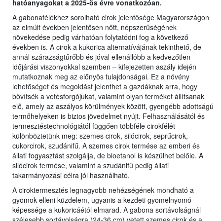
hatóanyagokat a 2025-ös évre vonatkozóan.
A gabonafélékhez sorolható cirok jelentősége Magyarországon
az elmúlt években jelentősen nőtt, népszerűségének
növekedése pedig várhatóan folytatódni fog a következő
években is. A cirok a kukorica alternatívájának tekinthető, de
annál szárazságtűrőbb és jóval ellenállóbb a kedvezőtlen
időjárási viszonyokkal szemben – kifejezetten aszály idején
mutatkoznak meg az előnyös tulajdonságai. Ez a növény
lehetőséget és megoldást jelenthet a gazdáknak arra, hogy
bővítsék a vetésforgójukat, valamint olyan terméket állítsanak
elő, amely az aszályos körülmények között, gyengébb adottságú
termőhelyeken is biztos jövedelmet nyújt. Felhasználásától és
termesztéstechnológiától függően többféle cirokfélét
különböztetünk meg: szemes cirok, silócirok, seprűcirok,
cukorcirok, szudánifű. A szemes cirok termése az emberi és
állati fogyasztást szolgálja, de bioetanol is készülhet belőle. A
silócirok termése, valamint a szudánifű pedig állati
takarmányozási célra jól használható.
A ciroktermesztés legnagyobb nehézségének mondható a
gyomok elleni küzdelem, ugyanis a kezdeti gyomelnyomó
képessége a kukoricáétól elmarad. A gabona sortávolságnál
szélesebb sortávolságra (24-36 cm) vetett szemes cirok és a