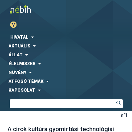
HIVATAL
AKTUÁLIS
ÁLLAT
ÉLELMISZER
NÖVÉNY
ÁTFOGÓ TÉMÁK
KAPCSOLAT
A cirok kultúra gyomirtási technológiái