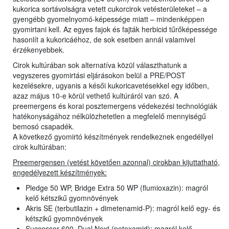
kukorica sortávolságra vetett cukorcirok vetésterületeket – a
gyengébb gyomelnyomó-képessége miatt – mindenképpen
gyomirtani kell. Az egyes fajok és fajták herbicid tűrőképessége
hasonlít a kukoricáéhoz, de sok esetben annál valamivel
érzékenyebbek.
Cirok kultúrában sok alternatíva közül választhatunk a
vegyszeres gyomirtási eljárásokon belül a PRE/POST
kezelésekre, ugyanis a késői kukoricavetésekkel egy időben,
azaz május 10-e körül vethető kultúráról van szó. A
preemergens és korai posztemergens védekezési technológiák
hatékonyságához nélkülözhetetlen a megfelelő mennyiségű
bemosó csapadék.
A következő gyomirtó készítmények rendelkeznek engedéllyel
cirok kultúrában:
Preemergensen (vetést követően azonnal) cirokban kijuttatható,
engedélyezett készítmények:
Pledge 50 WP, Bridge Extra 50 WP (flumioxazin): magról
kelő kétszikű gyomnövények
Akris SE (terbutilazin + dimetenamid-P): magról kelő egy- és
kétszikű gyomnövények
Successor 600, Dual Next (petoxamid): magról kelő