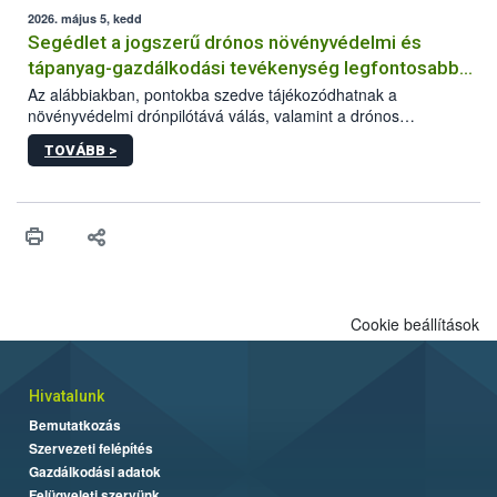
műszaki és hatósági feltételek.
2026. május 5, kedd
Segédlet a jogszerű drónos növényvédelmi és
tápanyag-gazdálkodási tevékenység legfontosabb
feltételeiről
Az alábbiakban, pontokba szedve tájékozódhatnak a
növényvédelmi drónpilótává válás, valamint a drónos
növényvédelmi és tápanyag-gazdálkodási tevékenység
TOVÁBB >
végzésének legfontosabb feltételeiről*.
Cookie beállítások
Hivatalunk
Bemutatkozás
Szervezeti felépítés
Gazdálkodási adatok
Felügyeleti szervünk