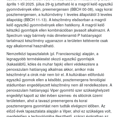
április 1-től 2025. július 29-ig juttatható ki a magról kelő egyszikű
gyomnövények ellen, preemergensen (BBCH 00-08), vagy korai
posztemergensen, a kultúrnövény 1 leveles állapotától 3 leveles
állapotáig (BBCH 11-13). A készítmény elsősorban a magról
kelő egyszikű gyomnövények ellen hatékony. A magról kelő
kétszikű gyomfajok ellen kombinációban javasolt alkalmazni. A
Spectrum vagy bármely más dimetenamid-P hatóanyagot
tartalmazó készítmény ugyanazon a területen kétévente csak
egy alkalommal használható.
Nemzetközi tapasztalatok (pl. Franciaország) alapján, a
legnagyobb terméskiesést okozó egyszikű gyomfajok
(kakaslábfű, köles és muhar fajok) elleni védekezésre a
penoxszulam hatóanyag alkalmas akkor, amikor más
készítményt a cirok már nem bír el. A kultúrában előforduló
egyszikű gyomok ellen a későbbi, posztemergens fenológiai
stádiumban engedélyezett készítmény nem áll rendelkezésre. A
penoxszulam hatóanyagú Viper gyomirtó szer szükséghelyzeti
engedélyt kapott az idei évben szemes- és silócirok üzemi
területeken, ahol a tavaszi preemergens és korai
posztemergens gyomirtást nem tudták elvégezni időben. Az
előző évek tapasztalata alapján a Viper, ahol ez szükséges volt,
megfelelően a technológiába illeszthető, száraz évjáratban az