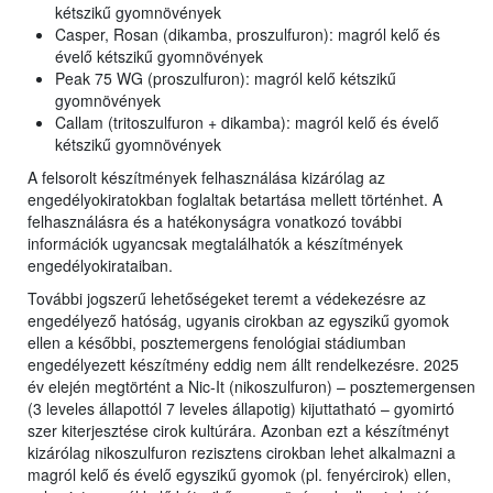
kétszikű gyomnövények
Casper, Rosan (dikamba, proszulfuron): magról kelő és
évelő kétszikű gyomnövények
Peak 75 WG (proszulfuron): magról kelő kétszikű
gyomnövények
Callam (tritoszulfuron + dikamba): magról kelő és évelő
kétszikű gyomnövények
A felsorolt készítmények felhasználása kizárólag az
engedélyokiratokban foglaltak betartása mellett történhet. A
felhasználásra és a hatékonyságra vonatkozó további
információk ugyancsak megtalálhatók a készítmények
engedélyokirataiban.
További jogszerű lehetőségeket teremt a védekezésre az
engedélyező hatóság, ugyanis cirokban az egyszikű gyomok
ellen a későbbi, posztemergens fenológiai stádiumban
engedélyezett készítmény eddig nem állt rendelkezésre. 2025
év elején megtörtént a Nic-It (nikoszulfuron) – posztemergensen
(3 leveles állapottól 7 leveles állapotig) kijuttatható – gyomirtó
szer kiterjesztése cirok kultúrára. Azonban ezt a készítményt
kizárólag nikoszulfuron rezisztens cirokban lehet alkalmazni a
magról kelő és évelő egyszikű gyomok (pl. fenyércirok) ellen,