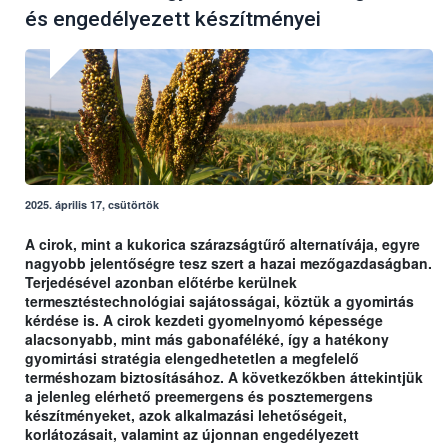
és engedélyezett készítményei
2025. április 17, csütörtök
A cirok, mint a kukorica szárazságtűrő alternatívája, egyre
nagyobb jelentőségre tesz szert a hazai mezőgazdaságban.
Terjedésével azonban előtérbe kerülnek
termesztéstechnológiai sajátosságai, köztük a gyomirtás
kérdése is. A cirok kezdeti gyomelnyomó képessége
alacsonyabb, mint más gabonaféléké, így a hatékony
gyomirtási stratégia elengedhetetlen a megfelelő
terméshozam biztosításához. A következőkben áttekintjük
a jelenleg elérhető preemergens és posztemergens
készítményeket, azok alkalmazási lehetőségeit,
korlátozásait, valamint az újonnan engedélyezett