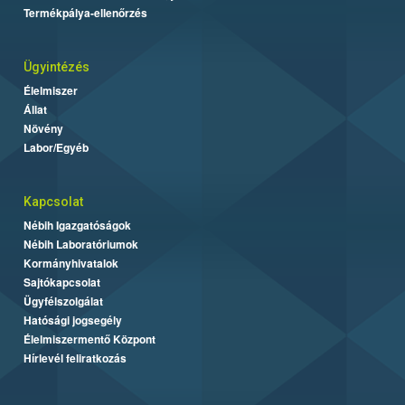
Termékpálya-ellenőrzés
Ügyintézés
Élelmiszer
Állat
Növény
Labor/Egyéb
Kapcsolat
Nébih Igazgatóságok
Nébih Laboratóriumok
Kormányhivatalok
Sajtókapcsolat
Ügyfélszolgálat
Hatósági jogsegély
Élelmiszermentő Központ
Hírlevél feliratkozás