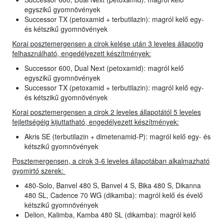
egyszikű gyomnövények
Successor TX (petoxamid + terbutilazin): magról kelő egy-
és kétszikű gyomnövények
Korai posztemergensen a cirok kelése után 3 leveles állapotig
felhasználható, engedélyezett készítmények:
Successor 600, Dual Next (petoxamid): magról kelő
egyszikű gyomnövények
Successor TX (petoxamid + terbutilazin): magról kelő egy-
és kétszikű gyomnövények
Korai posztemergensen a cirok 2 leveles állapotától 5 leveles
fejlettségéig kijuttatható, engedélyezett készítmények:
Akris SE (terbutilazin + dimetenamid-P): magról kelő egy- és
kétszikű gyomnövények
Posztemergensen, a cirok 3-6 leveles állapotában alkalmazható
gyomirtó szerek:
480-Solo, Banvel 480 S, Banvel 4 S, Bika 480 S, Dikanna
480 SL, Cadence 70 WG (dikamba): magról kelő és évelő
kétszikű gyomnövények
Delion, Kalimba, Kamba 480 SL (dikamba): magról kelő