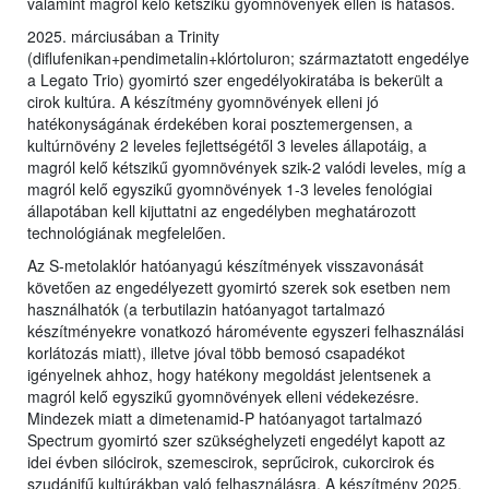
valamint magról kelő kétszikű gyomnövények ellen is hatásos.
2025. márciusában a Trinity
(diflufenikan+pendimetalin+klórtoluron; származtatott engedélye
a Legato Trio) gyomirtó szer engedélyokiratába is bekerült a
cirok kultúra. A készítmény gyomnövények elleni jó
hatékonyságának érdekében korai posztemergensen, a
kultúrnövény 2 leveles fejlettségétől 3 leveles állapotáig, a
magról kelő kétszikű gyomnövények szik-2 valódi leveles, míg a
magról kelő egyszikű gyomnövények 1-3 leveles fenológiai
állapotában kell kijuttatni az engedélyben meghatározott
technológiának megfelelően.
Az S-metolaklór hatóanyagú készítmények visszavonását
követően az engedélyezett gyomirtó szerek sok esetben nem
használhatók (a terbutilazin hatóanyagot tartalmazó
készítményekre vonatkozó háromévente egyszeri felhasználási
korlátozás miatt), illetve jóval több bemosó csapadékot
igényelnek ahhoz, hogy hatékony megoldást jelentsenek a
magról kelő egyszikű gyomnövények elleni védekezésre.
Mindezek miatt a dimetenamid-P hatóanyagot tartalmazó
Spectrum gyomirtó szer szükséghelyzeti engedélyt kapott az
idei évben silócirok, szemescirok, seprűcirok, cukorcirok és
szudánifű kultúrákban való felhasználásra. A készítmény 2025.