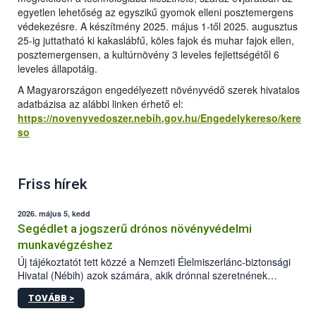
egyetlen lehetőség az egyszikű gyomok elleni posztemergens
védekezésre. A készítmény 2025. május 1-től 2025. augusztus
25-ig juttatható ki kakaslábfű, köles fajok és muhar fajok ellen,
posztemergensen, a kultúrnövény 3 leveles fejlettségétől 6
leveles állapotáig.
A Magyarországon engedélyezett növényvédő szerek hivatalos
adatbázisa az alábbi linken érhető el:
https://novenyvedoszer.nebih.gov.hu/Engedelykereso/kere
so
Friss hírek
2026. május 5, kedd
Segédlet a jogszerű drónos növényvédelmi
munkavégzéshez
Új tájékoztatót tett közzé a Nemzeti Élelmiszerlánc-biztonsági
Hivatal (Nébih) azok számára, akik drónnal szeretnének
növényvédelmi vagy tápanyag-gazdálkodási tevékenységet
TOVÁBB >
végezni Magyarországon. Az összefoglaló részletesen
szerepelnek a jogszerű működéshez szükséges személyi,