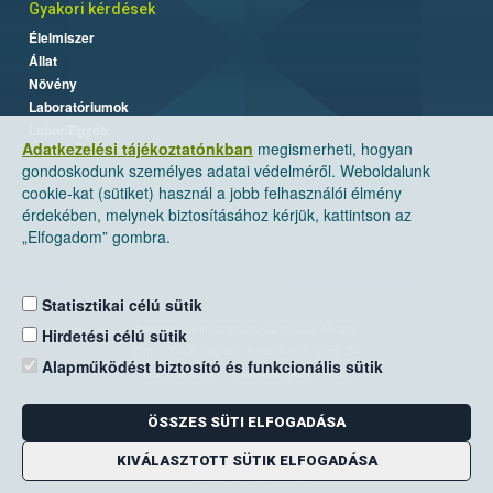
Gyakori kérdések
Élelmiszer
Állat
Növény
Laboratóriumok
Labor/Egyéb
Adatkezelési tájékoztatónkban
megismerheti, hogyan
gondoskodunk személyes adatai védelméről. Weboldalunk
cookie-kat (sütiket) használ a jobb felhasználói élmény
érdekében, melynek biztosításához kérjük, kattintson az
„Elfogadom” gombra.
Statisztikai célú sütik
Nemzeti Élelmiszerlánc-biztonsági Hivatal
Hirdetési célú sütik
Cím: 1024 Budapest, Keleti Károly utca. 24.
Alapműködést biztosító és funkcionális sütik
Levelezési cím: 1525 Budapest. Pf. 30.
ÖSSZES SÜTI ELFOGADÁSA
E-mail:
ugyfelszolgalat@nebih.gov.hu
Zöld szám: 06-80/263-244
KIVÁLASZTOTT SÜTIK ELFOGADÁSA
Telefon: 06-1/ 336-9000