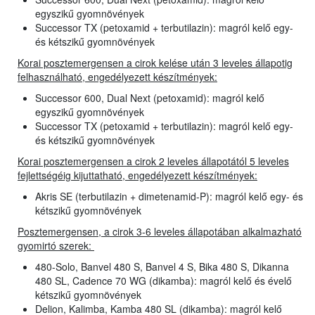
egyszikű gyomnövények
Successor TX (petoxamid + terbutilazin): magról kelő egy-
és kétszikű gyomnövények
Korai posztemergensen a cirok kelése után 3 leveles állapotig
felhasználható, engedélyezett készítmények:
Successor 600, Dual Next (petoxamid): magról kelő
egyszikű gyomnövények
Successor TX (petoxamid + terbutilazin): magról kelő egy-
és kétszikű gyomnövények
Korai posztemergensen a cirok 2 leveles állapotától 5 leveles
fejlettségéig kijuttatható, engedélyezett készítmények:
Akris SE (terbutilazin + dimetenamid-P): magról kelő egy- és
kétszikű gyomnövények
Posztemergensen, a cirok 3-6 leveles állapotában alkalmazható
gyomirtó szerek:
480-Solo, Banvel 480 S, Banvel 4 S, Bika 480 S, Dikanna
480 SL, Cadence 70 WG (dikamba): magról kelő és évelő
kétszikű gyomnövények
Delion, Kalimba, Kamba 480 SL (dikamba): magról kelő