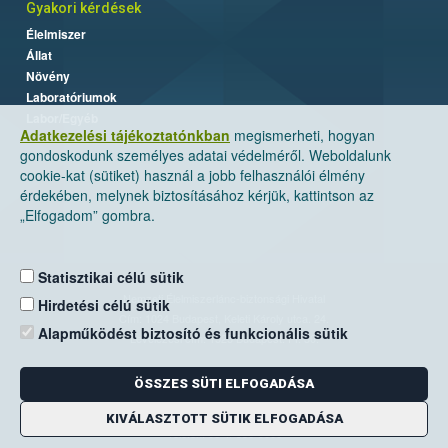
Gyakori kérdések
Élelmiszer
Állat
Növény
Laboratóriumok
Labor/Egyéb
Adatkezelési tájékoztatónkban
megismerheti, hogyan
gondoskodunk személyes adatai védelméről. Weboldalunk
cookie-kat (sütiket) használ a jobb felhasználói élmény
érdekében, melynek biztosításához kérjük, kattintson az
„Elfogadom” gombra.
Statisztikai célú sütik
Nemzeti Élelmiszerlánc-biztonsági Hivatal
Hirdetési célú sütik
Cím: 1024 Budapest, Keleti Károly utca. 24.
Alapműködést biztosító és funkcionális sütik
Levelezési cím: 1525 Budapest. Pf. 30.
ÖSSZES SÜTI ELFOGADÁSA
E-mail:
ugyfelszolgalat@nebih.gov.hu
Zöld szám: 06-80/263-244
KIVÁLASZTOTT SÜTIK ELFOGADÁSA
Telefon: 06-1/ 336-9000