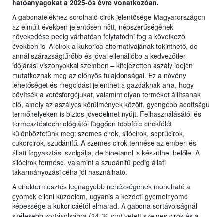
hatóanyagokat a 2025-ös évre vonatkozóan.
A gabonafélékhez sorolható cirok jelentősége Magyarországon
az elmúlt években jelentősen nőtt, népszerűségének
növekedése pedig várhatóan folytatódni fog a következő
években is. A cirok a kukorica alternatívájának tekinthető, de
annál szárazságtűrőbb és jóval ellenállóbb a kedvezőtlen
időjárási viszonyokkal szemben – kifejezetten aszály idején
mutatkoznak meg az előnyös tulajdonságai. Ez a növény
lehetőséget és megoldást jelenthet a gazdáknak arra, hogy
bővítsék a vetésforgójukat, valamint olyan terméket állítsanak
elő, amely az aszályos körülmények között, gyengébb adottságú
termőhelyeken is biztos jövedelmet nyújt. Felhasználásától és
termesztéstechnológiától függően többféle cirokfélét
különböztetünk meg: szemes cirok, silócirok, seprűcirok,
cukorcirok, szudánifű. A szemes cirok termése az emberi és
állati fogyasztást szolgálja, de bioetanol is készülhet belőle. A
silócirok termése, valamint a szudánifű pedig állati
takarmányozási célra jól használható.
A ciroktermesztés legnagyobb nehézségének mondható a
gyomok elleni küzdelem, ugyanis a kezdeti gyomelnyomó
képessége a kukoricáétól elmarad. A gabona sortávolságnál
szélesebb sortávolságra (24-36 cm) vetett szemes cirok és a