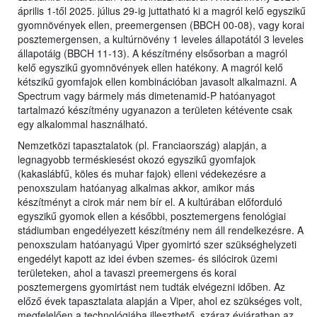
április 1-től 2025. július 29-ig juttatható ki a magról kelő egyszikű
gyomnövények ellen, preemergensen (BBCH 00-08), vagy korai
posztemergensen, a kultúrnövény 1 leveles állapotától 3 leveles
állapotáig (BBCH 11-13). A készítmény elsősorban a magról
kelő egyszikű gyomnövények ellen hatékony. A magról kelő
kétszikű gyomfajok ellen kombinációban javasolt alkalmazni. A
Spectrum vagy bármely más dimetenamid-P hatóanyagot
tartalmazó készítmény ugyanazon a területen kétévente csak
egy alkalommal használható.
Nemzetközi tapasztalatok (pl. Franciaország) alapján, a
legnagyobb terméskiesést okozó egyszikű gyomfajok
(kakaslábfű, köles és muhar fajok) elleni védekezésre a
penoxszulam hatóanyag alkalmas akkor, amikor más
készítményt a cirok már nem bír el. A kultúrában előforduló
egyszikű gyomok ellen a későbbi, posztemergens fenológiai
stádiumban engedélyezett készítmény nem áll rendelkezésre. A
penoxszulam hatóanyagú Viper gyomirtó szer szükséghelyzeti
engedélyt kapott az idei évben szemes- és silócirok üzemi
területeken, ahol a tavaszi preemergens és korai
posztemergens gyomirtást nem tudták elvégezni időben. Az
előző évek tapasztalata alapján a Viper, ahol ez szükséges volt,
megfelelően a technológiába illeszthető, száraz évjáratban az