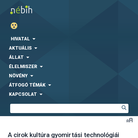
HIVATAL
AKTUÁLIS
ÁLLAT
ÉLELMISZER
NÖVÉNY
ÁTFOGÓ TÉMÁK
KAPCSOLAT
A cirok kultúra gyomirtási technológiái