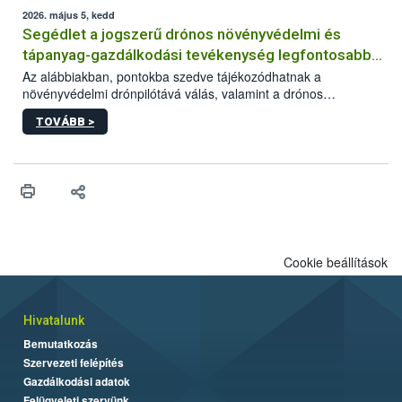
műszaki és hatósági feltételek.
2026. május 5, kedd
Segédlet a jogszerű drónos növényvédelmi és
tápanyag-gazdálkodási tevékenység legfontosabb
feltételeiről
Az alábbiakban, pontokba szedve tájékozódhatnak a
növényvédelmi drónpilótává válás, valamint a drónos
növényvédelmi és tápanyag-gazdálkodási tevékenység
TOVÁBB >
végzésének legfontosabb feltételeiről*.
Cookie beállítások
Hivatalunk
Bemutatkozás
Szervezeti felépítés
Gazdálkodási adatok
Felügyeleti szervünk