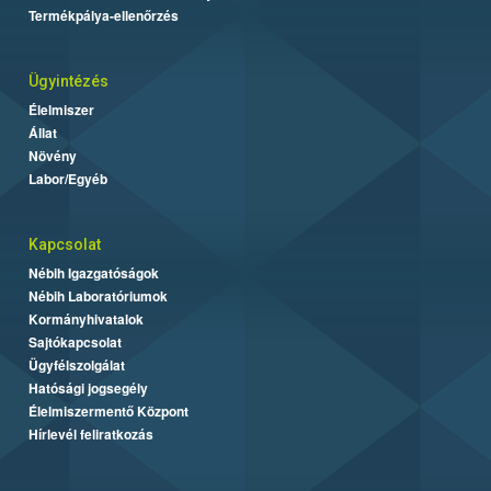
Termékpálya-ellenőrzés
Ügyintézés
Élelmiszer
Állat
Növény
Labor/Egyéb
Kapcsolat
Nébih Igazgatóságok
Nébih Laboratóriumok
Kormányhivatalok
Sajtókapcsolat
Ügyfélszolgálat
Hatósági jogsegély
Élelmiszermentő Központ
Hírlevél feliratkozás