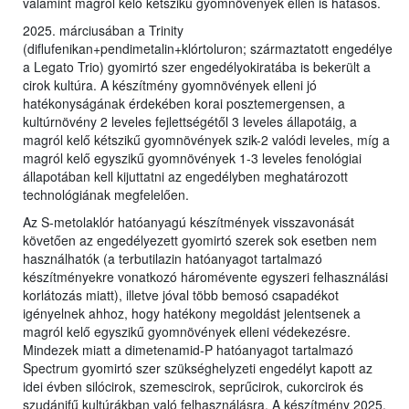
valamint magról kelő kétszikű gyomnövények ellen is hatásos.
2025. márciusában a Trinity
(diflufenikan+pendimetalin+klórtoluron; származtatott engedélye
a Legato Trio) gyomirtó szer engedélyokiratába is bekerült a
cirok kultúra. A készítmény gyomnövények elleni jó
hatékonyságának érdekében korai posztemergensen, a
kultúrnövény 2 leveles fejlettségétől 3 leveles állapotáig, a
magról kelő kétszikű gyomnövények szik-2 valódi leveles, míg a
magról kelő egyszikű gyomnövények 1-3 leveles fenológiai
állapotában kell kijuttatni az engedélyben meghatározott
technológiának megfelelően.
Az S-metolaklór hatóanyagú készítmények visszavonását
követően az engedélyezett gyomirtó szerek sok esetben nem
használhatók (a terbutilazin hatóanyagot tartalmazó
készítményekre vonatkozó háromévente egyszeri felhasználási
korlátozás miatt), illetve jóval több bemosó csapadékot
igényelnek ahhoz, hogy hatékony megoldást jelentsenek a
magról kelő egyszikű gyomnövények elleni védekezésre.
Mindezek miatt a dimetenamid-P hatóanyagot tartalmazó
Spectrum gyomirtó szer szükséghelyzeti engedélyt kapott az
idei évben silócirok, szemescirok, seprűcirok, cukorcirok és
szudánifű kultúrákban való felhasználásra. A készítmény 2025.