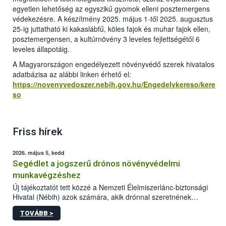
egyetlen lehetőség az egyszikű gyomok elleni posztemergens
védekezésre. A készítmény 2025. május 1-től 2025. augusztus
25-ig juttatható ki kakaslábfű, köles fajok és muhar fajok ellen,
posztemergensen, a kultúrnövény 3 leveles fejlettségétől 6
leveles állapotáig.
A Magyarországon engedélyezett növényvédő szerek hivatalos
adatbázisa az alábbi linken érhető el:
https://novenyvedoszer.nebih.gov.hu/Engedelykereso/kere
so
Friss hírek
2026. május 5, kedd
Segédlet a jogszerű drónos növényvédelmi
munkavégzéshez
Új tájékoztatót tett közzé a Nemzeti Élelmiszerlánc-biztonsági
Hivatal (Nébih) azok számára, akik drónnal szeretnének
növényvédelmi vagy tápanyag-gazdálkodási tevékenységet
TOVÁBB >
végezni Magyarországon. Az összefoglaló részletesen
szerepelnek a jogszerű működéshez szükséges személyi,