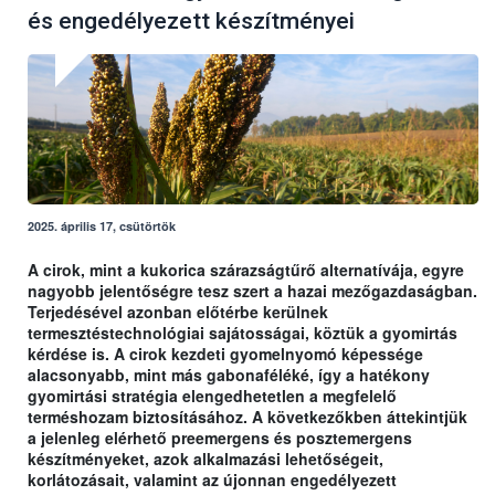
és engedélyezett készítményei
2025. április 17, csütörtök
A cirok, mint a kukorica szárazságtűrő alternatívája, egyre
nagyobb jelentőségre tesz szert a hazai mezőgazdaságban.
Terjedésével azonban előtérbe kerülnek
termesztéstechnológiai sajátosságai, köztük a gyomirtás
kérdése is. A cirok kezdeti gyomelnyomó képessége
alacsonyabb, mint más gabonaféléké, így a hatékony
gyomirtási stratégia elengedhetetlen a megfelelő
terméshozam biztosításához. A következőkben áttekintjük
a jelenleg elérhető preemergens és posztemergens
készítményeket, azok alkalmazási lehetőségeit,
korlátozásait, valamint az újonnan engedélyezett