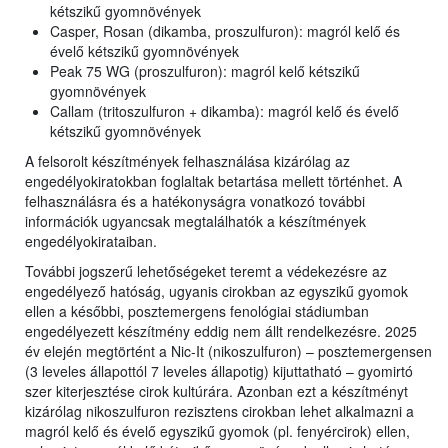
kétszikű gyomnövények
Casper, Rosan (dikamba, proszulfuron): magról kelő és
évelő kétszikű gyomnövények
Peak 75 WG (proszulfuron): magról kelő kétszikű
gyomnövények
Callam (tritoszulfuron + dikamba): magról kelő és évelő
kétszikű gyomnövények
A felsorolt készítmények felhasználása kizárólag az
engedélyokiratokban foglaltak betartása mellett történhet. A
felhasználásra és a hatékonyságra vonatkozó további
információk ugyancsak megtalálhatók a készítmények
engedélyokirataiban.
További jogszerű lehetőségeket teremt a védekezésre az
engedélyező hatóság, ugyanis cirokban az egyszikű gyomok
ellen a későbbi, posztemergens fenológiai stádiumban
engedélyezett készítmény eddig nem állt rendelkezésre. 2025
év elején megtörtént a Nic-It (nikoszulfuron) – posztemergensen
(3 leveles állapottól 7 leveles állapotig) kijuttatható – gyomirtó
szer kiterjesztése cirok kultúrára. Azonban ezt a készítményt
kizárólag nikoszulfuron rezisztens cirokban lehet alkalmazni a
magról kelő és évelő egyszikű gyomok (pl. fenyércirok) ellen,