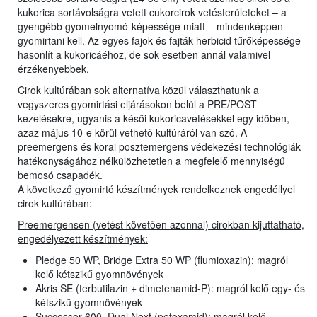
kukorica sortávolságra vetett cukorcirok vetésterületeket – a
gyengébb gyomelnyomó-képessége miatt – mindenképpen
gyomirtani kell. Az egyes fajok és fajták herbicid tűrőképessége
hasonlít a kukoricáéhoz, de sok esetben annál valamivel
érzékenyebbek.
Cirok kultúrában sok alternatíva közül választhatunk a
vegyszeres gyomirtási eljárásokon belül a PRE/POST
kezelésekre, ugyanis a késői kukoricavetésekkel egy időben,
azaz május 10-e körül vethető kultúráról van szó. A
preemergens és korai posztemergens védekezési technológiák
hatékonyságához nélkülözhetetlen a megfelelő mennyiségű
bemosó csapadék.
A következő gyomirtó készítmények rendelkeznek engedéllyel
cirok kultúrában:
Preemergensen (vetést követően azonnal) cirokban kijuttatható,
engedélyezett készítmények:
Pledge 50 WP, Bridge Extra 50 WP (flumioxazin): magról
kelő kétszikű gyomnövények
Akris SE (terbutilazin + dimetenamid-P): magról kelő egy- és
kétszikű gyomnövények
Successor 600, Dual Next (petoxamid): magról kelő