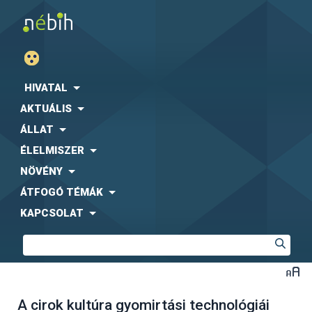
HIVATAL
AKTUÁLIS
ÁLLAT
ÉLELMISZER
NÖVÉNY
ÁTFOGÓ TÉMÁK
KAPCSOLAT
A cirok kultúra gyomirtási technológiái