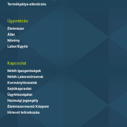
Termékpálya-ellenőrzés
Ügyintézés
Élelmiszer
Állat
Növény
Labor/Egyéb
Kapcsolat
Nébih Igazgatóságok
Nébih Laboratóriumok
Kormányhivatalok
Sajtókapcsolat
Ügyfélszolgálat
Hatósági jogsegély
Élelmiszermentő Központ
Hírlevél feliratkozás