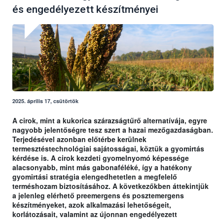
és engedélyezett készítményei
2025. április 17, csütörtök
A cirok, mint a kukorica szárazságtűrő alternatívája, egyre
nagyobb jelentőségre tesz szert a hazai mezőgazdaságban.
Terjedésével azonban előtérbe kerülnek
termesztéstechnológiai sajátosságai, köztük a gyomirtás
kérdése is. A cirok kezdeti gyomelnyomó képessége
alacsonyabb, mint más gabonaféléké, így a hatékony
gyomirtási stratégia elengedhetetlen a megfelelő
terméshozam biztosításához. A következőkben áttekintjük
a jelenleg elérhető preemergens és posztemergens
készítményeket, azok alkalmazási lehetőségeit,
korlátozásait, valamint az újonnan engedélyezett