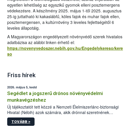
egyetlen lehetőség az egyszikű gyomok elleni posztemergens
védekezésre. A készítmény 2025. május 1-től 2025. augusztus
25-ig juttatható ki kakaslábfű, köles fajok és muhar fajok ellen,
posztemergensen, a kultúrnövény 3 leveles fejlettségétől 6
leveles állapotáig.
A Magyarországon engedélyezett növényvédő szerek hivatalos
adatbázisa az alábbi linken érhető el:
https://novenyvedoszer.nebih.gov.hu/Engedelykereso/kere
so
Friss hírek
2026. május 5, kedd
Segédlet a jogszerű drónos növényvédelmi
munkavégzéshez
Új tájékoztatót tett közzé a Nemzeti Élelmiszerlánc-biztonsági
Hivatal (Nébih) azok számára, akik drónnal szeretnének
növényvédelmi vagy tápanyag-gazdálkodási tevékenységet
TOVÁBB >
végezni Magyarországon. Az összefoglaló részletesen
szerepelnek a jogszerű működéshez szükséges személyi,