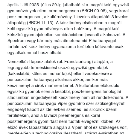
április 1-től 2025. július 29-ig juttatható ki a magról kelő egyszikű
gyomnövények ellen, preemergensen (BBCH 00-08), vagy korai
posztemergensen, a kultúrnövény 1 leveles állapotától 3 leveles
állapotáig (BBCH 11-13). A készítmény elsősorban a magról
kelő egyszikű gyomnövények ellen hatékony. A magról kelő
kétszikű gyomfajok ellen kombinációban javasolt alkalmazni. A
Spectrum vagy bármely más dimetenamid-P hatóanyagot
tartalmazó készítmény ugyanazon a területen kétévente csak
egy alkalommal használható.
Nemzetközi tapasztalatok (pl. Franciaország) alapján, a
legnagyobb terméskiesést okozó egyszikű gyomfajok
(kakaslábfű, köles és muhar fajok) elleni védekezésre a
penoxszulam hatóanyag alkalmas akkor, amikor más
készítményt a cirok már nem bír el. A kultúrában előforduló
egyszikű gyomok ellen a későbbi, posztemergens fenológiai
stádiumban engedélyezett készítmény nem áll rendelkezésre. A
penoxszulam hatóanyagú Viper gyomirtó szer szükséghelyzeti
engedélyt kapott az idei évben szemes- és silócirok üzemi
területeken, ahol a tavaszi preemergens és korai
posztemergens gyomirtást nem tudták elvégezni időben. Az
előző évek tapasztalata alapján a Viper, ahol ez szükséges volt,
megfelelően a technológiába illeszthető, száraz évjáratban az