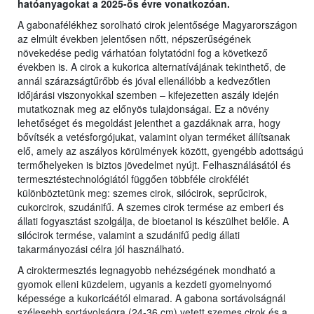
hatóanyagokat a 2025-ös évre vonatkozóan.
A gabonafélékhez sorolható cirok jelentősége Magyarországon
az elmúlt években jelentősen nőtt, népszerűségének
növekedése pedig várhatóan folytatódni fog a következő
években is. A cirok a kukorica alternatívájának tekinthető, de
annál szárazságtűrőbb és jóval ellenállóbb a kedvezőtlen
időjárási viszonyokkal szemben – kifejezetten aszály idején
mutatkoznak meg az előnyös tulajdonságai. Ez a növény
lehetőséget és megoldást jelenthet a gazdáknak arra, hogy
bővítsék a vetésforgójukat, valamint olyan terméket állítsanak
elő, amely az aszályos körülmények között, gyengébb adottságú
termőhelyeken is biztos jövedelmet nyújt. Felhasználásától és
termesztéstechnológiától függően többféle cirokfélét
különböztetünk meg: szemes cirok, silócirok, seprűcirok,
cukorcirok, szudánifű. A szemes cirok termése az emberi és
állati fogyasztást szolgálja, de bioetanol is készülhet belőle. A
silócirok termése, valamint a szudánifű pedig állati
takarmányozási célra jól használható.
A ciroktermesztés legnagyobb nehézségének mondható a
gyomok elleni küzdelem, ugyanis a kezdeti gyomelnyomó
képessége a kukoricáétól elmarad. A gabona sortávolságnál
szélesebb sortávolságra (24-36 cm) vetett szemes cirok és a