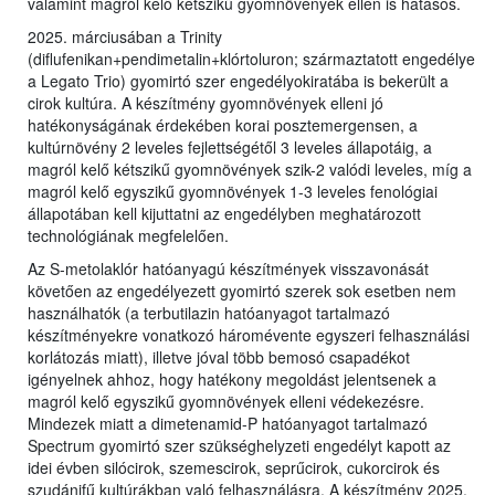
valamint magról kelő kétszikű gyomnövények ellen is hatásos.
2025. márciusában a Trinity
(diflufenikan+pendimetalin+klórtoluron; származtatott engedélye
a Legato Trio) gyomirtó szer engedélyokiratába is bekerült a
cirok kultúra. A készítmény gyomnövények elleni jó
hatékonyságának érdekében korai posztemergensen, a
kultúrnövény 2 leveles fejlettségétől 3 leveles állapotáig, a
magról kelő kétszikű gyomnövények szik-2 valódi leveles, míg a
magról kelő egyszikű gyomnövények 1-3 leveles fenológiai
állapotában kell kijuttatni az engedélyben meghatározott
technológiának megfelelően.
Az S-metolaklór hatóanyagú készítmények visszavonását
követően az engedélyezett gyomirtó szerek sok esetben nem
használhatók (a terbutilazin hatóanyagot tartalmazó
készítményekre vonatkozó háromévente egyszeri felhasználási
korlátozás miatt), illetve jóval több bemosó csapadékot
igényelnek ahhoz, hogy hatékony megoldást jelentsenek a
magról kelő egyszikű gyomnövények elleni védekezésre.
Mindezek miatt a dimetenamid-P hatóanyagot tartalmazó
Spectrum gyomirtó szer szükséghelyzeti engedélyt kapott az
idei évben silócirok, szemescirok, seprűcirok, cukorcirok és
szudánifű kultúrákban való felhasználásra. A készítmény 2025.