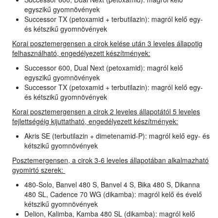
egyszikű gyomnövények
Successor TX (petoxamid + terbutilazin): magról kelő egy-
és kétszikű gyomnövények
Korai posztemergensen a cirok kelése után 3 leveles állapotig
felhasználható, engedélyezett készítmények:
Successor 600, Dual Next (petoxamid): magról kelő
egyszikű gyomnövények
Successor TX (petoxamid + terbutilazin): magról kelő egy-
és kétszikű gyomnövények
Korai posztemergensen a cirok 2 leveles állapotától 5 leveles
fejlettségéig kijuttatható, engedélyezett készítmények:
Akris SE (terbutilazin + dimetenamid-P): magról kelő egy- és
kétszikű gyomnövények
Posztemergensen, a cirok 3-6 leveles állapotában alkalmazható
gyomirtó szerek:
480-Solo, Banvel 480 S, Banvel 4 S, Bika 480 S, Dikanna
480 SL, Cadence 70 WG (dikamba): magról kelő és évelő
kétszikű gyomnövények
Delion, Kalimba, Kamba 480 SL (dikamba): magról kelő