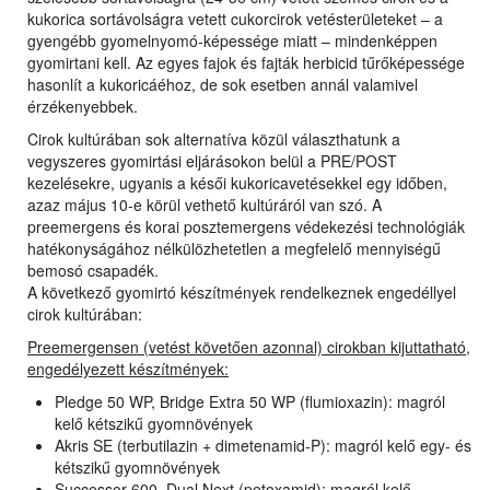
kukorica sortávolságra vetett cukorcirok vetésterületeket – a
gyengébb gyomelnyomó-képessége miatt – mindenképpen
gyomirtani kell. Az egyes fajok és fajták herbicid tűrőképessége
hasonlít a kukoricáéhoz, de sok esetben annál valamivel
érzékenyebbek.
Cirok kultúrában sok alternatíva közül választhatunk a
vegyszeres gyomirtási eljárásokon belül a PRE/POST
kezelésekre, ugyanis a késői kukoricavetésekkel egy időben,
azaz május 10-e körül vethető kultúráról van szó. A
preemergens és korai posztemergens védekezési technológiák
hatékonyságához nélkülözhetetlen a megfelelő mennyiségű
bemosó csapadék.
A következő gyomirtó készítmények rendelkeznek engedéllyel
cirok kultúrában:
Preemergensen (vetést követően azonnal) cirokban kijuttatható,
engedélyezett készítmények:
Pledge 50 WP, Bridge Extra 50 WP (flumioxazin): magról
kelő kétszikű gyomnövények
Akris SE (terbutilazin + dimetenamid-P): magról kelő egy- és
kétszikű gyomnövények
Successor 600, Dual Next (petoxamid): magról kelő