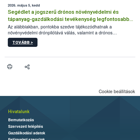
műszaki és hatósági feltételek.
2026. május 5, kedd
Segédlet a jogszerű drónos növényvédelmi és
tápanyag-gazdálkodási tevékenység legfontosabb
feltételeiről
Az alábbiakban, pontokba szedve tájékozódhatnak a
növényvédelmi drónpilótává válás, valamint a drónos
növényvédelmi és tápanyag-gazdálkodási tevékenység
TOVÁBB >
végzésének legfontosabb feltételeiről*.
Cookie beállítások
Hivatalunk
Bemutatkozás
Szervezeti felépítés
Gazdálkodási adatok
Felügyeleti szervünk