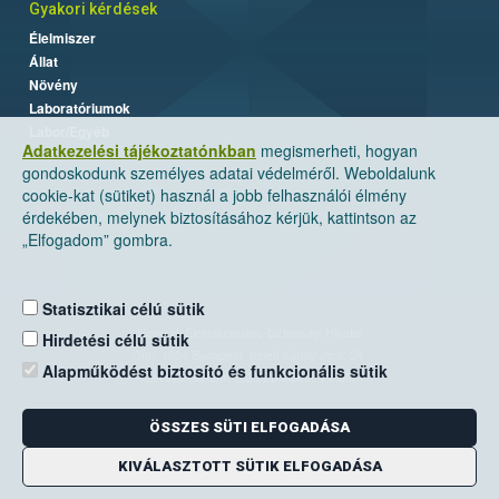
Gyakori kérdések
Élelmiszer
Állat
Növény
Laboratóriumok
Labor/Egyéb
Adatkezelési tájékoztatónkban
megismerheti, hogyan
gondoskodunk személyes adatai védelméről. Weboldalunk
cookie-kat (sütiket) használ a jobb felhasználói élmény
érdekében, melynek biztosításához kérjük, kattintson az
„Elfogadom” gombra.
Statisztikai célú sütik
Nemzeti Élelmiszerlánc-biztonsági Hivatal
Hirdetési célú sütik
Cím: 1024 Budapest, Keleti Károly utca. 24.
Alapműködést biztosító és funkcionális sütik
Levelezési cím: 1525 Budapest. Pf. 30.
ÖSSZES SÜTI ELFOGADÁSA
E-mail:
ugyfelszolgalat@nebih.gov.hu
Zöld szám: 06-80/263-244
KIVÁLASZTOTT SÜTIK ELFOGADÁSA
Telefon: 06-1/ 336-9000