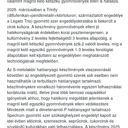
valamint magról kelő kétszikű gyomnövények ellen is hatásos.
2025. márciusában a Trinity
(diflufenikan+pendimetalin+klórtoluron; származtatott engedélye
a Legato Trio) gyomirtó szer engedélyokiratába is bekerült a
cirok kultúra. A készítmény gyomnövények elleni jó
hatékonyságának érdekében korai posztemergensen, a
kultúrnövény 2 leveles fejlettségétől 3 leveles állapotáig, a
magról kelő kétszikű gyomnövények szik-2 valódi leveles, míg a
magról kelő egyszikű gyomnövények 1-3 leveles fenológiai
állapotában kell kijuttatni az engedélyben meghatározott
technológiának megfelelően.
Az S-metolaklór hatóanyagú készítmények visszavonását
követően az engedélyezett gyomirtó szerek sok esetben nem
használhatók (a terbutilazin hatóanyagot tartalmazó
készítményekre vonatkozó háromévente egyszeri felhasználási
korlátozás miatt), illetve jóval több bemosó csapadékot
igényelnek ahhoz, hogy hatékony megoldást jelentsenek a
magról kelő egyszikű gyomnövények elleni védekezésre.
Mindezek miatt a dimetenamid-P hatóanyagot tartalmazó
Spectrum gyomirtó szer szükséghelyzeti engedélyt kapott az
idei évben silócirok, szemescirok, seprűcirok, cukorcirok és
szudánifű kultúrákban való felhasználásra. A készítmény 2025.