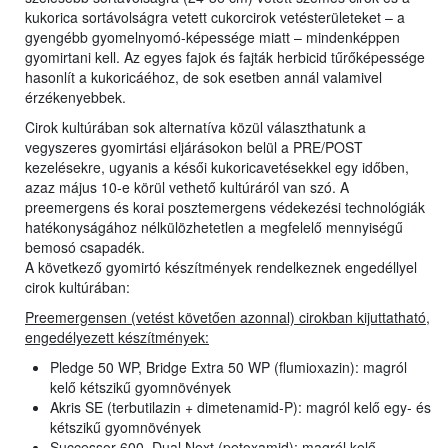
kukorica sortávolságra vetett cukorcirok vetésterületeket – a
gyengébb gyomelnyomó-képessége miatt – mindenképpen
gyomirtani kell. Az egyes fajok és fajták herbicid tűrőképessége
hasonlít a kukoricáéhoz, de sok esetben annál valamivel
érzékenyebbek.
Cirok kultúrában sok alternatíva közül választhatunk a
vegyszeres gyomirtási eljárásokon belül a PRE/POST
kezelésekre, ugyanis a késői kukoricavetésekkel egy időben,
azaz május 10-e körül vethető kultúráról van szó. A
preemergens és korai posztemergens védekezési technológiák
hatékonyságához nélkülözhetetlen a megfelelő mennyiségű
bemosó csapadék.
A következő gyomirtó készítmények rendelkeznek engedéllyel
cirok kultúrában:
Preemergensen (vetést követően azonnal) cirokban kijuttatható,
engedélyezett készítmények:
Pledge 50 WP, Bridge Extra 50 WP (flumioxazin): magról
kelő kétszikű gyomnövények
Akris SE (terbutilazin + dimetenamid-P): magról kelő egy- és
kétszikű gyomnövények
Successor 600, Dual Next (petoxamid): magról kelő