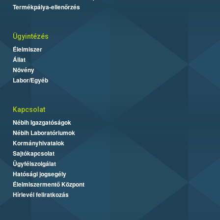
Termékpálya-ellenőrzés
Ügyintézés
Élelmiszer
Állat
Növény
Labor/Egyéb
Kapcsolat
Nébih Igazgatóságok
Nébih Laboratóriumok
Kormányhivatalok
Sajtókapcsolat
Ügyfélszolgálat
Hatósági jogsegély
Élelmiszermentő Központ
Hírlevél feliratkozás