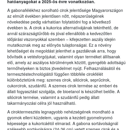
hatóanyagokat a 2025-ös évre vonatkozóan.
A gabonafélékhez sorolható cirok jelentősége Magyarországon
az elmúlt években jelentősen nőtt, népszerűségének
növekedése pedig várhatóan folytatódni fog a következő
években is. A cirok a kukorica alternatívájának tekinthető, de
annál szárazságtűrőbb és jóval ellenállóbb a kedvezőtlen
időjárási viszonyokkal szemben – kifejezetten aszály idején
mutatkoznak meg az előnyös tulajdonságai. Ez a növény
lehetőséget és megoldást jelenthet a gazdáknak arra, hogy
bővítsék a vetésforgójukat, valamint olyan terméket állítsanak
elő, amely az aszályos körülmények között, gyengébb adottságú
termőhelyeken is biztos jövedelmet nyújt. Felhasználásától és
termesztéstechnológiától függően többféle cirokfélét
különböztetünk meg: szemes cirok, silócirok, seprűcirok,
cukorcirok, szudánifű. A szemes cirok termése az emberi és
állati fogyasztást szolgálja, de bioetanol is készülhet belőle. A
silócirok termése, valamint a szudánifű pedig állati
takarmányozási célra jól használható.
A ciroktermesztés legnagyobb nehézségének mondható a
gyomok elleni küzdelem, ugyanis a kezdeti gyomelnyomó
képessége a kukoricáétól elmarad. A gabona sortávolságnál
szélesebb sortávolságra (24-36 cm) vetett szemes cirok és a