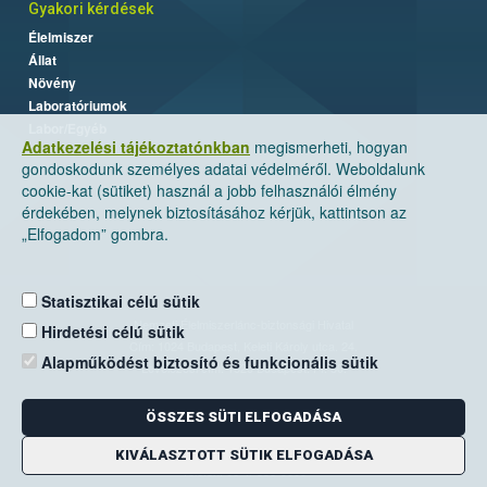
Gyakori kérdések
Élelmiszer
Állat
Növény
Laboratóriumok
Labor/Egyéb
Adatkezelési tájékoztatónkban
megismerheti, hogyan
gondoskodunk személyes adatai védelméről. Weboldalunk
cookie-kat (sütiket) használ a jobb felhasználói élmény
érdekében, melynek biztosításához kérjük, kattintson az
„Elfogadom” gombra.
Statisztikai célú sütik
Nemzeti Élelmiszerlánc-biztonsági Hivatal
Hirdetési célú sütik
Cím: 1024 Budapest, Keleti Károly utca. 24.
Alapműködést biztosító és funkcionális sütik
Levelezési cím: 1525 Budapest. Pf. 30.
ÖSSZES SÜTI ELFOGADÁSA
E-mail:
ugyfelszolgalat@nebih.gov.hu
Zöld szám: 06-80/263-244
KIVÁLASZTOTT SÜTIK ELFOGADÁSA
Telefon: 06-1/ 336-9000