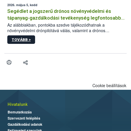
műszaki és hatósági feltételek.
2026. május 5, kedd
Segédlet a jogszerű drónos növényvédelmi és
tápanyag-gazdálkodási tevékenység legfontosabb
feltételeiről
Az alábbiakban, pontokba szedve tájékozódhatnak a
növényvédelmi drónpilótává válás, valamint a drónos
növényvédelmi és tápanyag-gazdálkodási tevékenység
TOVÁBB >
végzésének legfontosabb feltételeiről*.
Cookie beállítások
Hivatalunk
Bemutatkozás
Szervezeti felépítés
Gazdálkodási adatok
Felügyeleti szervünk