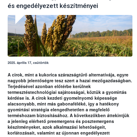
és engedélyezett készítményei
2025. április 17, csütörtök
A cirok, mint a kukorica szárazságtűrő alternatívája, egyre
nagyobb jelentőségre tesz szert a hazai mezőgazdaságban.
Terjedésével azonban előtérbe kerülnek
termesztéstechnológiai sajátosságai, köztük a gyomirtás
kérdése is. A cirok kezdeti gyomelnyomó képessége
alacsonyabb, mint más gabonaféléké, így a hatékony
gyomirtási stratégia elengedhetetlen a megfelelő
terméshozam biztosításához. A következőkben áttekintjük
a jelenleg elérhető preemergens és posztemergens
készítményeket, azok alkalmazási lehetőségeit,
korlátozásait, valamint az újonnan engedélyezett