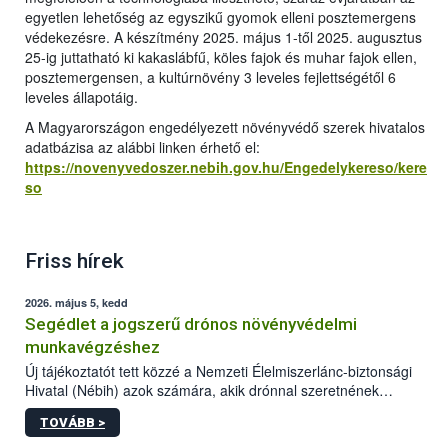
egyetlen lehetőség az egyszikű gyomok elleni posztemergens
védekezésre. A készítmény 2025. május 1-től 2025. augusztus
25-ig juttatható ki kakaslábfű, köles fajok és muhar fajok ellen,
posztemergensen, a kultúrnövény 3 leveles fejlettségétől 6
leveles állapotáig.
A Magyarországon engedélyezett növényvédő szerek hivatalos
adatbázisa az alábbi linken érhető el:
https://novenyvedoszer.nebih.gov.hu/Engedelykereso/kere
so
Friss hírek
2026. május 5, kedd
Segédlet a jogszerű drónos növényvédelmi
munkavégzéshez
Új tájékoztatót tett közzé a Nemzeti Élelmiszerlánc-biztonsági
Hivatal (Nébih) azok számára, akik drónnal szeretnének
növényvédelmi vagy tápanyag-gazdálkodási tevékenységet
TOVÁBB >
végezni Magyarországon. Az összefoglaló részletesen
szerepelnek a jogszerű működéshez szükséges személyi,