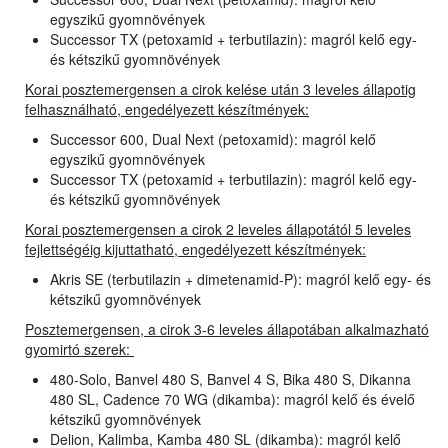
egyszikű gyomnövények
Successor TX (petoxamid + terbutilazin): magról kelő egy-
és kétszikű gyomnövények
Korai posztemergensen a cirok kelése után 3 leveles állapotig
felhasználható, engedélyezett készítmények:
Successor 600, Dual Next (petoxamid): magról kelő
egyszikű gyomnövények
Successor TX (petoxamid + terbutilazin): magról kelő egy-
és kétszikű gyomnövények
Korai posztemergensen a cirok 2 leveles állapotától 5 leveles
fejlettségéig kijuttatható, engedélyezett készítmények:
Akris SE (terbutilazin + dimetenamid-P): magról kelő egy- és
kétszikű gyomnövények
Posztemergensen, a cirok 3-6 leveles állapotában alkalmazható
gyomirtó szerek:
480-Solo, Banvel 480 S, Banvel 4 S, Bika 480 S, Dikanna
480 SL, Cadence 70 WG (dikamba): magról kelő és évelő
kétszikű gyomnövények
Delion, Kalimba, Kamba 480 SL (dikamba): magról kelő