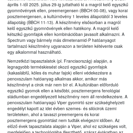
április 1-től 2025. július 29-ig juttatható ki a magról kelő egyszikű
gyomnövények ellen, preemergensen (BBCH 00-08), vagy korai
posztemergensen, a kultúrnövény 1 leveles állapotától 3 leveles
állapotáig (BBCH 11-13). A készítmény elsősorban a magról
kelő egyszikű gyomnövények ellen hatékony. A magról kelő
kétszikű gyomfajok ellen kombinációban javasolt alkalmazni. A
Spectrum vagy bármely más dimetenamid-P hatóanyagot
tartalmazó készítmény ugyanazon a területen kétévente csak
egy alkalommal használható.
Nemzetközi tapasztalatok (pl. Franciaország) alapján, a
legnagyobb terméskiesést okozó egyszikű gyomfajok
(kakaslábfű, köles és muhar fajok) elleni védekezésre a
penoxszulam hatóanyag alkalmas akkor, amikor más
készítményt a cirok már nem bír el. A kultúrában előforduló
egyszikű gyomok ellen a későbbi, posztemergens fenológiai
stádiumban engedélyezett készítmény nem áll rendelkezésre. A
penoxszulam hatóanyagú Viper gyomirtó szer szükséghelyzeti
engedélyt kapott az idei évben szemes- és silócirok üzemi
területeken, ahol a tavaszi preemergens és korai
posztemergens gyomirtást nem tudták elvégezni időben. Az
előző évek tapasztalata alapján a Viper, ahol ez szükséges volt,
megfelelően a technológiába illeszthető, száraz évjáratban az