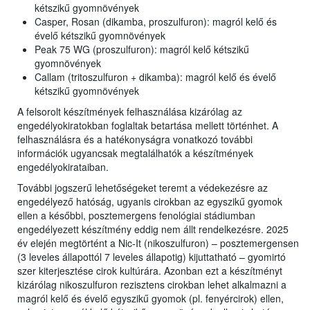
kétszikű gyomnövények
Casper, Rosan (dikamba, proszulfuron): magról kelő és
évelő kétszikű gyomnövények
Peak 75 WG (proszulfuron): magról kelő kétszikű
gyomnövények
Callam (tritoszulfuron + dikamba): magról kelő és évelő
kétszikű gyomnövények
A felsorolt készítmények felhasználása kizárólag az
engedélyokiratokban foglaltak betartása mellett történhet. A
felhasználásra és a hatékonyságra vonatkozó további
információk ugyancsak megtalálhatók a készítmények
engedélyokirataiban.
További jogszerű lehetőségeket teremt a védekezésre az
engedélyező hatóság, ugyanis cirokban az egyszikű gyomok
ellen a későbbi, posztemergens fenológiai stádiumban
engedélyezett készítmény eddig nem állt rendelkezésre. 2025
év elején megtörtént a Nic-It (nikoszulfuron) – posztemergensen
(3 leveles állapottól 7 leveles állapotig) kijuttatható – gyomirtó
szer kiterjesztése cirok kultúrára. Azonban ezt a készítményt
kizárólag nikoszulfuron rezisztens cirokban lehet alkalmazni a
magról kelő és évelő egyszikű gyomok (pl. fenyércirok) ellen,