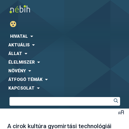
HIVATAL
AKTUÁLIS
ÁLLAT
ÉLELMISZER
NÖVÉNY
ÁTFOGÓ TÉMÁK
KAPCSOLAT
A cirok kultúra gyomirtási technológiái