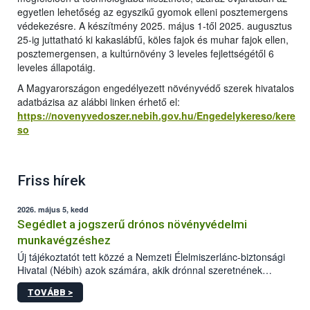
egyetlen lehetőség az egyszikű gyomok elleni posztemergens
védekezésre. A készítmény 2025. május 1-től 2025. augusztus
25-ig juttatható ki kakaslábfű, köles fajok és muhar fajok ellen,
posztemergensen, a kultúrnövény 3 leveles fejlettségétől 6
leveles állapotáig.
A Magyarországon engedélyezett növényvédő szerek hivatalos
adatbázisa az alábbi linken érhető el:
https://novenyvedoszer.nebih.gov.hu/Engedelykereso/kere
so
Friss hírek
2026. május 5, kedd
Segédlet a jogszerű drónos növényvédelmi
munkavégzéshez
Új tájékoztatót tett közzé a Nemzeti Élelmiszerlánc-biztonsági
Hivatal (Nébih) azok számára, akik drónnal szeretnének
növényvédelmi vagy tápanyag-gazdálkodási tevékenységet
TOVÁBB >
végezni Magyarországon. Az összefoglaló részletesen
szerepelnek a jogszerű működéshez szükséges személyi,