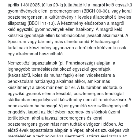
április 1-től 2025. július 29-ig juttatható ki a magról kelő egyszikű
gyomnövények ellen, preemergensen (BBCH 00-08), vagy korai
posztemergensen, a kultúrnövény 1 leveles állapotától 3 leveles
állapotáig (BBCH 11-13). A készítmény elsősorban a magról
kelő egyszikű gyomnövények ellen hatékony. A magról kelő
kétszikű gyomfajok ellen kombinációban javasolt alkalmazni. A
Spectrum vagy bármely más dimetenamid-P hatóanyagot
tartalmazó készítmény ugyanazon a területen kétévente csak
egy alkalommal használható.
Nemzetközi tapasztalatok (pl. Franciaország) alapján, a
legnagyobb terméskiesést okozó egyszikű gyomfajok
(kakaslábfű, köles és muhar fajok) elleni védekezésre a
penoxszulam hatóanyag alkalmas akkor, amikor más
készítményt a cirok már nem bír el. A kultúrában előforduló
egyszikű gyomok ellen a későbbi, posztemergens fenológiai
stádiumban engedélyezett készítmény nem áll rendelkezésre. A
penoxszulam hatóanyagú Viper gyomirtó szer szükséghelyzeti
engedélyt kapott az idei évben szemes- és silócirok üzemi
területeken, ahol a tavaszi preemergens és korai
posztemergens gyomirtást nem tudták elvégezni időben. Az
előző évek tapasztalata alapján a Viper, ahol ez szükséges volt,
megfelelően a technológiába illeszthető, száraz évjáratban az