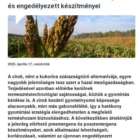
és engedélyezett készítményei
2025. április 17, csütörtök
A cirok, mint a kukorica szárazságtűrő alternatívája, egyre
nagyobb jelentőségre tesz szert a hazai mezőgazdaságban.
Terjedésével azonban előtérbe kerülnek
termesztéstechnológiai sajátosságai, köztük a gyomirtás
kérdése is. A cirok kezdeti gyomelnyomó képessége
alacsonyabb, mint más gabonaféléké, így a hatékony
gyomirtási stratégia elengedhetetlen a megfelelő
terméshozam biztosításához. A következőkben áttekintjük
a jelenleg elérhető preemergens és posztemergens
készítményeket, azok alkalmazási lehetőségeit,
korlátozásait, valamint az újonnan engedélyezett