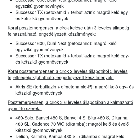
egyszikű gyomnövények
Successor TX (petoxamid + terbutilazin): magról kelő egy-
és kétszikű gyomnövények
Korai posztemergensen a cirok kelése után 3 leveles állapotig
felhasználható, engedélyezett készítmények:
Successor 600, Dual Next (petoxamid): magról kelő
egyszikű gyomnövények
Successor TX (petoxamid + terbutilazin): magról kelő egy-
és kétszikű gyomnövények
Korai posztemergensen a cirok 2 leveles állapotától 5 leveles
fejlettségéig kijuttatható, engedélyezett készítmények:
Akris SE (terbutilazin + dimetenamid-P): magról kelő egy- és
kétszikű gyomnövények
Posztemergensen, a cirok 3-6 leveles állapotában alkalmazható
gyomirtó szerek:
480-Solo, Banvel 480 S, Banvel 4 S, Bika 480 S, Dikanna
480 SL, Cadence 70 WG (dikamba): magról kelő és évelő
kétszikű gyomnövények
Delion, Kalimba, Kamba 480 SL (dikamba): magról kelő