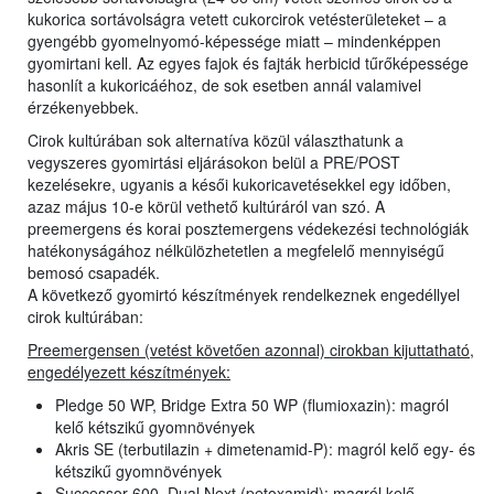
kukorica sortávolságra vetett cukorcirok vetésterületeket – a
gyengébb gyomelnyomó-képessége miatt – mindenképpen
gyomirtani kell. Az egyes fajok és fajták herbicid tűrőképessége
hasonlít a kukoricáéhoz, de sok esetben annál valamivel
érzékenyebbek.
Cirok kultúrában sok alternatíva közül választhatunk a
vegyszeres gyomirtási eljárásokon belül a PRE/POST
kezelésekre, ugyanis a késői kukoricavetésekkel egy időben,
azaz május 10-e körül vethető kultúráról van szó. A
preemergens és korai posztemergens védekezési technológiák
hatékonyságához nélkülözhetetlen a megfelelő mennyiségű
bemosó csapadék.
A következő gyomirtó készítmények rendelkeznek engedéllyel
cirok kultúrában:
Preemergensen (vetést követően azonnal) cirokban kijuttatható,
engedélyezett készítmények:
Pledge 50 WP, Bridge Extra 50 WP (flumioxazin): magról
kelő kétszikű gyomnövények
Akris SE (terbutilazin + dimetenamid-P): magról kelő egy- és
kétszikű gyomnövények
Successor 600, Dual Next (petoxamid): magról kelő