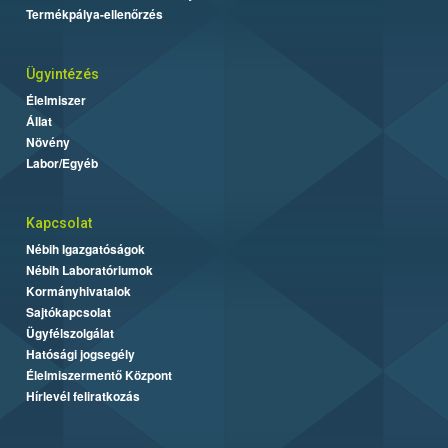
Termékpálya-ellenőrzés
Ügyintézés
Élelmiszer
Állat
Növény
Labor/Egyéb
Kapcsolat
Nébih Igazgatóságok
Nébih Laboratóriumok
Kormányhivatalok
Sajtókapcsolat
Ügyfélszolgálat
Hatósági jogsegély
Élelmiszermentő Központ
Hírlevél feliratkozás