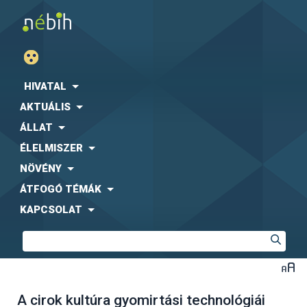
HIVATAL
AKTUÁLIS
ÁLLAT
ÉLELMISZER
NÖVÉNY
ÁTFOGÓ TÉMÁK
KAPCSOLAT
A cirok kultúra gyomirtási technológiái