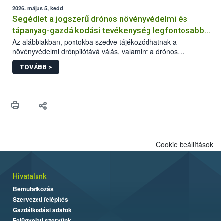
műszaki és hatósági feltételek.
2026. május 5, kedd
Segédlet a jogszerű drónos növényvédelmi és
tápanyag-gazdálkodási tevékenység legfontosabb
feltételeiről
Az alábbiakban, pontokba szedve tájékozódhatnak a
növényvédelmi drónpilótává válás, valamint a drónos
növényvédelmi és tápanyag-gazdálkodási tevékenység
TOVÁBB >
végzésének legfontosabb feltételeiről*.
Cookie beállítások
Hivatalunk
Bemutatkozás
Szervezeti felépítés
Gazdálkodási adatok
Felügyeleti szervünk