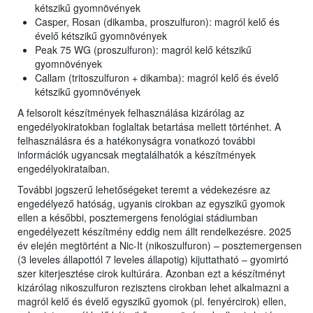
kétszikű gyomnövények
Casper, Rosan (dikamba, proszulfuron): magról kelő és
évelő kétszikű gyomnövények
Peak 75 WG (proszulfuron): magról kelő kétszikű
gyomnövények
Callam (tritoszulfuron + dikamba): magról kelő és évelő
kétszikű gyomnövények
A felsorolt készítmények felhasználása kizárólag az
engedélyokiratokban foglaltak betartása mellett történhet. A
felhasználásra és a hatékonyságra vonatkozó további
információk ugyancsak megtalálhatók a készítmények
engedélyokirataiban.
További jogszerű lehetőségeket teremt a védekezésre az
engedélyező hatóság, ugyanis cirokban az egyszikű gyomok
ellen a későbbi, posztemergens fenológiai stádiumban
engedélyezett készítmény eddig nem állt rendelkezésre. 2025
év elején megtörtént a Nic-It (nikoszulfuron) – posztemergensen
(3 leveles állapottól 7 leveles állapotig) kijuttatható – gyomirtó
szer kiterjesztése cirok kultúrára. Azonban ezt a készítményt
kizárólag nikoszulfuron rezisztens cirokban lehet alkalmazni a
magról kelő és évelő egyszikű gyomok (pl. fenyércirok) ellen,