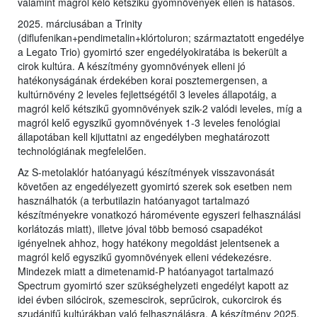
valamint magról kelő kétszikű gyomnövények ellen is hatásos.
2025. márciusában a Trinity
(diflufenikan+pendimetalin+klórtoluron; származtatott engedélye
a Legato Trio) gyomirtó szer engedélyokiratába is bekerült a
cirok kultúra. A készítmény gyomnövények elleni jó
hatékonyságának érdekében korai posztemergensen, a
kultúrnövény 2 leveles fejlettségétől 3 leveles állapotáig, a
magról kelő kétszikű gyomnövények szik-2 valódi leveles, míg a
magról kelő egyszikű gyomnövények 1-3 leveles fenológiai
állapotában kell kijuttatni az engedélyben meghatározott
technológiának megfelelően.
Az S-metolaklór hatóanyagú készítmények visszavonását
követően az engedélyezett gyomirtó szerek sok esetben nem
használhatók (a terbutilazin hatóanyagot tartalmazó
készítményekre vonatkozó háromévente egyszeri felhasználási
korlátozás miatt), illetve jóval több bemosó csapadékot
igényelnek ahhoz, hogy hatékony megoldást jelentsenek a
magról kelő egyszikű gyomnövények elleni védekezésre.
Mindezek miatt a dimetenamid-P hatóanyagot tartalmazó
Spectrum gyomirtó szer szükséghelyzeti engedélyt kapott az
idei évben silócirok, szemescirok, seprűcirok, cukorcirok és
szudánifű kultúrákban való felhasználásra. A készítmény 2025.