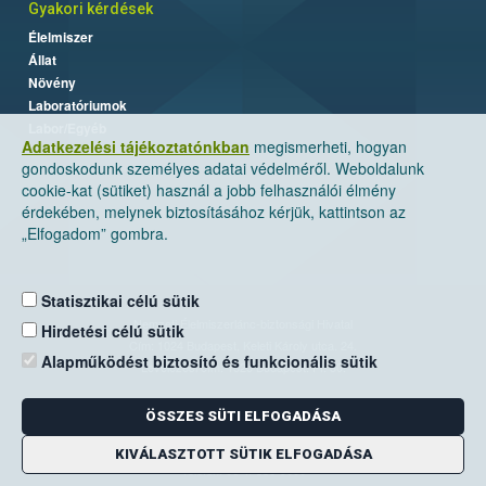
Gyakori kérdések
Élelmiszer
Állat
Növény
Laboratóriumok
Labor/Egyéb
Adatkezelési tájékoztatónkban
megismerheti, hogyan
gondoskodunk személyes adatai védelméről. Weboldalunk
cookie-kat (sütiket) használ a jobb felhasználói élmény
érdekében, melynek biztosításához kérjük, kattintson az
„Elfogadom” gombra.
Statisztikai célú sütik
Nemzeti Élelmiszerlánc-biztonsági Hivatal
Hirdetési célú sütik
Cím: 1024 Budapest, Keleti Károly utca. 24.
Alapműködést biztosító és funkcionális sütik
Levelezési cím: 1525 Budapest. Pf. 30.
ÖSSZES SÜTI ELFOGADÁSA
E-mail:
ugyfelszolgalat@nebih.gov.hu
Zöld szám: 06-80/263-244
KIVÁLASZTOTT SÜTIK ELFOGADÁSA
Telefon: 06-1/ 336-9000