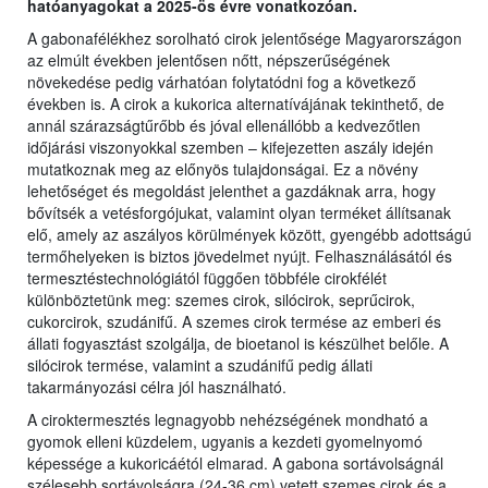
hatóanyagokat a 2025-ös évre vonatkozóan.
A gabonafélékhez sorolható cirok jelentősége Magyarországon
az elmúlt években jelentősen nőtt, népszerűségének
növekedése pedig várhatóan folytatódni fog a következő
években is. A cirok a kukorica alternatívájának tekinthető, de
annál szárazságtűrőbb és jóval ellenállóbb a kedvezőtlen
időjárási viszonyokkal szemben – kifejezetten aszály idején
mutatkoznak meg az előnyös tulajdonságai. Ez a növény
lehetőséget és megoldást jelenthet a gazdáknak arra, hogy
bővítsék a vetésforgójukat, valamint olyan terméket állítsanak
elő, amely az aszályos körülmények között, gyengébb adottságú
termőhelyeken is biztos jövedelmet nyújt. Felhasználásától és
termesztéstechnológiától függően többféle cirokfélét
különböztetünk meg: szemes cirok, silócirok, seprűcirok,
cukorcirok, szudánifű. A szemes cirok termése az emberi és
állati fogyasztást szolgálja, de bioetanol is készülhet belőle. A
silócirok termése, valamint a szudánifű pedig állati
takarmányozási célra jól használható.
A ciroktermesztés legnagyobb nehézségének mondható a
gyomok elleni küzdelem, ugyanis a kezdeti gyomelnyomó
képessége a kukoricáétól elmarad. A gabona sortávolságnál
szélesebb sortávolságra (24-36 cm) vetett szemes cirok és a