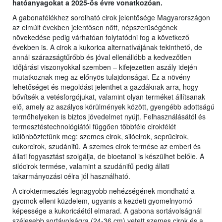
hatóanyagokat a 2025-ös évre vonatkozóan.
A gabonafélékhez sorolható cirok jelentősége Magyarországon
az elmúlt években jelentősen nőtt, népszerűségének
növekedése pedig várhatóan folytatódni fog a következő
években is. A cirok a kukorica alternatívájának tekinthető, de
annál szárazságtűrőbb és jóval ellenállóbb a kedvezőtlen
időjárási viszonyokkal szemben – kifejezetten aszály idején
mutatkoznak meg az előnyös tulajdonságai. Ez a növény
lehetőséget és megoldást jelenthet a gazdáknak arra, hogy
bővítsék a vetésforgójukat, valamint olyan terméket állítsanak
elő, amely az aszályos körülmények között, gyengébb adottságú
termőhelyeken is biztos jövedelmet nyújt. Felhasználásától és
termesztéstechnológiától függően többféle cirokfélét
különböztetünk meg: szemes cirok, silócirok, seprűcirok,
cukorcirok, szudánifű. A szemes cirok termése az emberi és
állati fogyasztást szolgálja, de bioetanol is készülhet belőle. A
silócirok termése, valamint a szudánifű pedig állati
takarmányozási célra jól használható.
A ciroktermesztés legnagyobb nehézségének mondható a
gyomok elleni küzdelem, ugyanis a kezdeti gyomelnyomó
képessége a kukoricáétól elmarad. A gabona sortávolságnál
szélesebb sortávolságra (24-36 cm) vetett szemes cirok és a