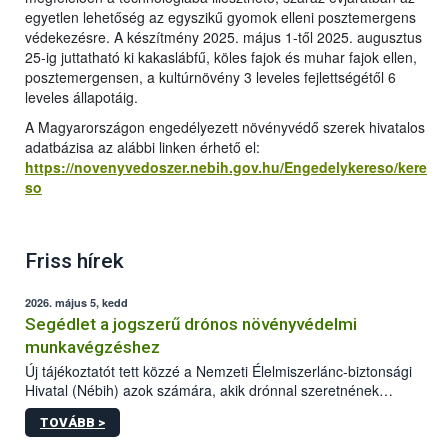
egyetlen lehetőség az egyszikű gyomok elleni posztemergens
védekezésre. A készítmény 2025. május 1-től 2025. augusztus
25-ig juttatható ki kakaslábfű, köles fajok és muhar fajok ellen,
posztemergensen, a kultúrnövény 3 leveles fejlettségétől 6
leveles állapotáig.
A Magyarországon engedélyezett növényvédő szerek hivatalos
adatbázisa az alábbi linken érhető el:
https://novenyvedoszer.nebih.gov.hu/Engedelykereso/kere
so
Friss hírek
2026. május 5, kedd
Segédlet a jogszerű drónos növényvédelmi
munkavégzéshez
Új tájékoztatót tett közzé a Nemzeti Élelmiszerlánc-biztonsági
Hivatal (Nébih) azok számára, akik drónnal szeretnének
növényvédelmi vagy tápanyag-gazdálkodási tevékenységet
TOVÁBB >
végezni Magyarországon. Az összefoglaló részletesen
szerepelnek a jogszerű működéshez szükséges személyi,