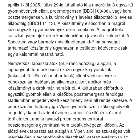
április 1-től 2025. július 29-ig juttatható ki a magról kelő egyszikű
gyomnövények ellen, preemergensen (BBCH 00-08), vagy korai
posztemergensen, a kultúrnövény 1 leveles állapotától 3 leveles
állapotáig (BBCH 11-13). A készítmény elsősorban a magról
kelő egyszikű gyomnövények ellen hatékony. A magról kelő
kétszikű gyomfajok ellen kombinációban javasolt alkalmazni. A
Spectrum vagy bármely más dimetenamid-P hatóanyagot
tartalmazó készítmény ugyanazon a területen kétévente csak
egy alkalommal használható.
Nemzetközi tapasztalatok (pl. Franciaország) alapján, a
legnagyobb terméskiesést okozó egyszikű gyomfajok
(kakaslábfű, köles és muhar fajok) elleni védekezésre a
penoxszulam hatóanyag alkalmas akkor, amikor más
készítményt a cirok már nem bír el. A kultúrában előforduló
egyszikű gyomok ellen a későbbi, posztemergens fenológiai
stádiumban engedélyezett készítmény nem áll rendelkezésre. A
penoxszulam hatóanyagú Viper gyomirtó szer szükséghelyzeti
engedélyt kapott az idei évben szemes- és silócirok üzemi
területeken, ahol a tavaszi preemergens és korai
posztemergens gyomirtást nem tudták elvégezni időben. Az
előző évek tapasztalata alapján a Viper, ahol ez szükséges volt,
megfelelően a technológiába illeszthető, száraz évjáratban az