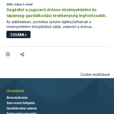
műszaki és hatósági feltételek.
2026. május 5, kedd
Segédlet a jogszerű drónos növényvédelmi és
tápanyag-gazdálkodási tevékenység legfontosabb
feltételeiről
Az alábbiakban, pontokba szedve tájékozódhatnak a
növényvédelmi drónpilótává válás, valamint a drónos
növényvédelmi és tápanyag-gazdálkodási tevékenység
TOVÁBB >
végzésének legfontosabb feltételeiről*.
Cookie beállítások
Hivatalunk
Bemutatkozás
Szervezeti felépítés
Gazdálkodási adatok
Felügyeleti szervünk