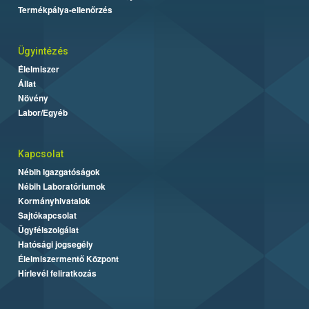
Termékpálya-ellenőrzés
Ügyintézés
Élelmiszer
Állat
Növény
Labor/Egyéb
Kapcsolat
Nébih Igazgatóságok
Nébih Laboratóriumok
Kormányhivatalok
Sajtókapcsolat
Ügyfélszolgálat
Hatósági jogsegély
Élelmiszermentő Központ
Hírlevél feliratkozás