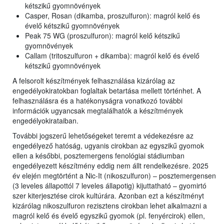
kétszikű gyomnövények
Casper, Rosan (dikamba, proszulfuron): magról kelő és
évelő kétszikű gyomnövények
Peak 75 WG (proszulfuron): magról kelő kétszikű
gyomnövények
Callam (tritoszulfuron + dikamba): magról kelő és évelő
kétszikű gyomnövények
A felsorolt készítmények felhasználása kizárólag az
engedélyokiratokban foglaltak betartása mellett történhet. A
felhasználásra és a hatékonyságra vonatkozó további
információk ugyancsak megtalálhatók a készítmények
engedélyokirataiban.
További jogszerű lehetőségeket teremt a védekezésre az
engedélyező hatóság, ugyanis cirokban az egyszikű gyomok
ellen a későbbi, posztemergens fenológiai stádiumban
engedélyezett készítmény eddig nem állt rendelkezésre. 2025
év elején megtörtént a Nic-It (nikoszulfuron) – posztemergensen
(3 leveles állapottól 7 leveles állapotig) kijuttatható – gyomirtó
szer kiterjesztése cirok kultúrára. Azonban ezt a készítményt
kizárólag nikoszulfuron rezisztens cirokban lehet alkalmazni a
magról kelő és évelő egyszikű gyomok (pl. fenyércirok) ellen,