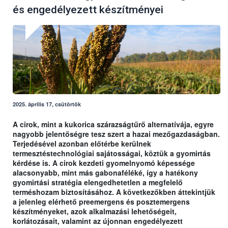
és engedélyezett készítményei
2025. április 17, csütörtök
A cirok, mint a kukorica szárazságtűrő alternatívája, egyre
nagyobb jelentőségre tesz szert a hazai mezőgazdaságban.
Terjedésével azonban előtérbe kerülnek
termesztéstechnológiai sajátosságai, köztük a gyomirtás
kérdése is. A cirok kezdeti gyomelnyomó képessége
alacsonyabb, mint más gabonaféléké, így a hatékony
gyomirtási stratégia elengedhetetlen a megfelelő
terméshozam biztosításához. A következőkben áttekintjük
a jelenleg elérhető preemergens és posztemergens
készítményeket, azok alkalmazási lehetőségeit,
korlátozásait, valamint az újonnan engedélyezett