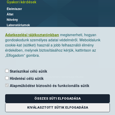
Gyakori kérdések
Élelmiszer
Állat
Növény
Laboratóriumok
Labor/Egyéb
Adatkezelési tájékoztatónkban
megismerheti, hogyan
gondoskodunk személyes adatai védelméről. Weboldalunk
cookie-kat (sütiket) használ a jobb felhasználói élmény
érdekében, melynek biztosításához kérjük, kattintson az
„Elfogadom” gombra.
Statisztikai célú sütik
Nemzeti Élelmiszerlánc-biztonsági Hivatal
Hirdetési célú sütik
Cím: 1024 Budapest, Keleti Károly utca. 24.
Alapműködést biztosító és funkcionális sütik
Levelezési cím: 1525 Budapest. Pf. 30.
ÖSSZES SÜTI ELFOGADÁSA
E-mail:
ugyfelszolgalat@nebih.gov.hu
Zöld szám: 06-80/263-244
KIVÁLASZTOTT SÜTIK ELFOGADÁSA
Telefon: 06-1/ 336-9000