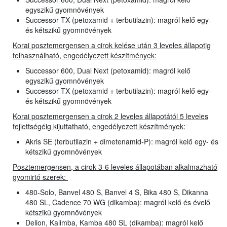
egyszikű gyomnövények
Successor TX (petoxamid + terbutilazin): magról kelő egy-
és kétszikű gyomnövények
Korai posztemergensen a cirok kelése után 3 leveles állapotig
felhasználható, engedélyezett készítmények:
Successor 600, Dual Next (petoxamid): magról kelő
egyszikű gyomnövények
Successor TX (petoxamid + terbutilazin): magról kelő egy-
és kétszikű gyomnövények
Korai posztemergensen a cirok 2 leveles állapotától 5 leveles
fejlettségéig kijuttatható, engedélyezett készítmények:
Akris SE (terbutilazin + dimetenamid-P): magról kelő egy- és
kétszikű gyomnövények
Posztemergensen, a cirok 3-6 leveles állapotában alkalmazható
gyomirtó szerek:
480-Solo, Banvel 480 S, Banvel 4 S, Bika 480 S, Dikanna
480 SL, Cadence 70 WG (dikamba): magról kelő és évelő
kétszikű gyomnövények
Delion, Kalimba, Kamba 480 SL (dikamba): magról kelő