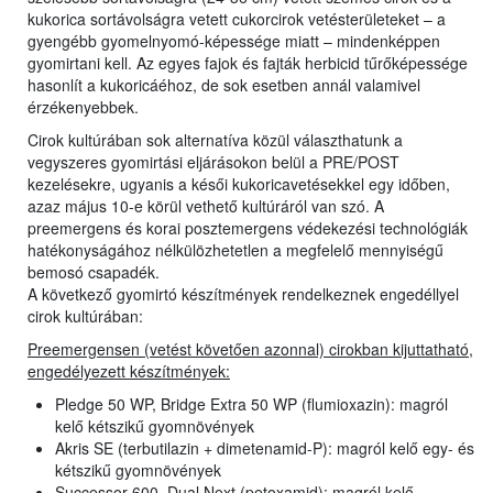
kukorica sortávolságra vetett cukorcirok vetésterületeket – a
gyengébb gyomelnyomó-képessége miatt – mindenképpen
gyomirtani kell. Az egyes fajok és fajták herbicid tűrőképessége
hasonlít a kukoricáéhoz, de sok esetben annál valamivel
érzékenyebbek.
Cirok kultúrában sok alternatíva közül választhatunk a
vegyszeres gyomirtási eljárásokon belül a PRE/POST
kezelésekre, ugyanis a késői kukoricavetésekkel egy időben,
azaz május 10-e körül vethető kultúráról van szó. A
preemergens és korai posztemergens védekezési technológiák
hatékonyságához nélkülözhetetlen a megfelelő mennyiségű
bemosó csapadék.
A következő gyomirtó készítmények rendelkeznek engedéllyel
cirok kultúrában:
Preemergensen (vetést követően azonnal) cirokban kijuttatható,
engedélyezett készítmények:
Pledge 50 WP, Bridge Extra 50 WP (flumioxazin): magról
kelő kétszikű gyomnövények
Akris SE (terbutilazin + dimetenamid-P): magról kelő egy- és
kétszikű gyomnövények
Successor 600, Dual Next (petoxamid): magról kelő