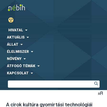
HIVATAL
AKTUÁLIS
ÁLLAT
ÉLELMISZER
NÖVÉNY
ÁTFOGÓ TÉMÁK
KAPCSOLAT
A cirok kultúra gyomirtási technológiái