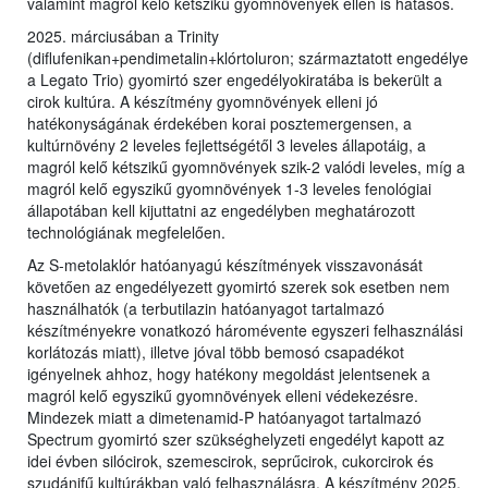
valamint magról kelő kétszikű gyomnövények ellen is hatásos.
2025. márciusában a Trinity
(diflufenikan+pendimetalin+klórtoluron; származtatott engedélye
a Legato Trio) gyomirtó szer engedélyokiratába is bekerült a
cirok kultúra. A készítmény gyomnövények elleni jó
hatékonyságának érdekében korai posztemergensen, a
kultúrnövény 2 leveles fejlettségétől 3 leveles állapotáig, a
magról kelő kétszikű gyomnövények szik-2 valódi leveles, míg a
magról kelő egyszikű gyomnövények 1-3 leveles fenológiai
állapotában kell kijuttatni az engedélyben meghatározott
technológiának megfelelően.
Az S-metolaklór hatóanyagú készítmények visszavonását
követően az engedélyezett gyomirtó szerek sok esetben nem
használhatók (a terbutilazin hatóanyagot tartalmazó
készítményekre vonatkozó háromévente egyszeri felhasználási
korlátozás miatt), illetve jóval több bemosó csapadékot
igényelnek ahhoz, hogy hatékony megoldást jelentsenek a
magról kelő egyszikű gyomnövények elleni védekezésre.
Mindezek miatt a dimetenamid-P hatóanyagot tartalmazó
Spectrum gyomirtó szer szükséghelyzeti engedélyt kapott az
idei évben silócirok, szemescirok, seprűcirok, cukorcirok és
szudánifű kultúrákban való felhasználásra. A készítmény 2025.