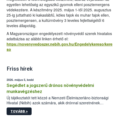
egyetlen lehetőség az egyszikű gyomok elleni posztemergens
védekezésre. A készítmény 2025. május 1-től 2025. augusztus
25-ig juttatható ki kakaslábfű, köles fajok és muhar fajok ellen,
posztemergensen, a kultúrnövény 3 leveles fejlettségétől 6
leveles állapotáig.
A Magyarországon engedélyezett növényvédő szerek hivatalos
adatbázisa az alábbi linken érhető el:
https://novenyvedoszer.nebih.gov.hu/Engedelykereso/kere
so
Friss hírek
2026. május 5, kedd
Segédlet a jogszerű drónos növényvédelmi
munkavégzéshez
Új tájékoztatót tett közzé a Nemzeti Élelmiszerlánc-biztonsági
Hivatal (Nébih) azok számára, akik drónnal szeretnének
növényvédelmi vagy tápanyag-gazdálkodási tevékenységet
TOVÁBB >
végezni Magyarországon. Az összefoglaló részletesen
szerepelnek a jogszerű működéshez szükséges személyi,