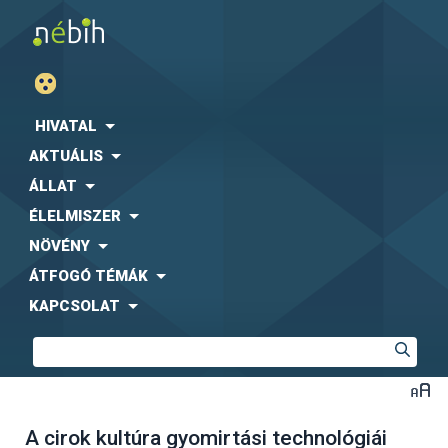
HIVATAL
AKTUÁLIS
ÁLLAT
ÉLELMISZER
NÖVÉNY
ÁTFOGÓ TÉMÁK
KAPCSOLAT
A cirok kultúra gyomirtási technológiái