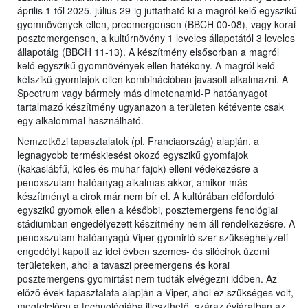
április 1-től 2025. július 29-ig juttatható ki a magról kelő egyszikű
gyomnövények ellen, preemergensen (BBCH 00-08), vagy korai
posztemergensen, a kultúrnövény 1 leveles állapotától 3 leveles
állapotáig (BBCH 11-13). A készítmény elsősorban a magról
kelő egyszikű gyomnövények ellen hatékony. A magról kelő
kétszikű gyomfajok ellen kombinációban javasolt alkalmazni. A
Spectrum vagy bármely más dimetenamid-P hatóanyagot
tartalmazó készítmény ugyanazon a területen kétévente csak
egy alkalommal használható.
Nemzetközi tapasztalatok (pl. Franciaország) alapján, a
legnagyobb terméskiesést okozó egyszikű gyomfajok
(kakaslábfű, köles és muhar fajok) elleni védekezésre a
penoxszulam hatóanyag alkalmas akkor, amikor más
készítményt a cirok már nem bír el. A kultúrában előforduló
egyszikű gyomok ellen a későbbi, posztemergens fenológiai
stádiumban engedélyezett készítmény nem áll rendelkezésre. A
penoxszulam hatóanyagú Viper gyomirtó szer szükséghelyzeti
engedélyt kapott az idei évben szemes- és silócirok üzemi
területeken, ahol a tavaszi preemergens és korai
posztemergens gyomirtást nem tudták elvégezni időben. Az
előző évek tapasztalata alapján a Viper, ahol ez szükséges volt,
megfelelően a technológiába illeszthető, száraz évjáratban az