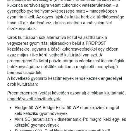
kukorica sortávolságra vetett cukorcirok vetésterületeket – a
gyengébb gyomelnyomó-képessége miatt – mindenképpen
gyomirtani kell. Az egyes fajok és fajták herbicid tűrőképessége
hasonlít a kukoricáéhoz, de sok esetben annál valamivel
érzékenyebbek.
Cirok kultúrában sok alternatíva közül választhatunk a
vegyszeres gyomirtási eljárásokon belül a PRE/POST
kezelésekre, ugyanis a késői kukoricavetésekkel egy időben,
azaz május 10-e körül vethető kultúráról van szó. A
preemergens és korai posztemergens védekezési technológiák
hatékonyságához nélkülözhetetlen a megfelelő mennyiségű
bemosó csapadék.
A következő gyomirtó készítmények rendelkeznek engedéllyel
cirok kultúrában:
Preemergensen (vetést követően azonnal) cirokban kijuttatható,
engedélyezett készítmények:
Pledge 50 WP, Bridge Extra 50 WP (flumioxazin): magról
kelő kétszikű gyomnövények
Akris SE (terbutilazin + dimetenamid-P): magról kelő egy- és
kétszikű gyomnövények
Successor 600, Dual Next (petoxamid): magról kelő