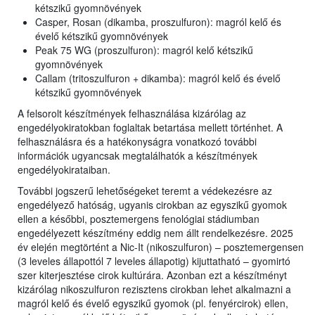
kétszikű gyomnövények
Casper, Rosan (dikamba, proszulfuron): magról kelő és
évelő kétszikű gyomnövények
Peak 75 WG (proszulfuron): magról kelő kétszikű
gyomnövények
Callam (tritoszulfuron + dikamba): magról kelő és évelő
kétszikű gyomnövények
A felsorolt készítmények felhasználása kizárólag az
engedélyokiratokban foglaltak betartása mellett történhet. A
felhasználásra és a hatékonyságra vonatkozó további
információk ugyancsak megtalálhatók a készítmények
engedélyokirataiban.
További jogszerű lehetőségeket teremt a védekezésre az
engedélyező hatóság, ugyanis cirokban az egyszikű gyomok
ellen a későbbi, posztemergens fenológiai stádiumban
engedélyezett készítmény eddig nem állt rendelkezésre. 2025
év elején megtörtént a Nic-It (nikoszulfuron) – posztemergensen
(3 leveles állapottól 7 leveles állapotig) kijuttatható – gyomirtó
szer kiterjesztése cirok kultúrára. Azonban ezt a készítményt
kizárólag nikoszulfuron rezisztens cirokban lehet alkalmazni a
magról kelő és évelő egyszikű gyomok (pl. fenyércirok) ellen,