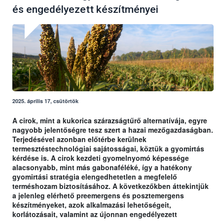
és engedélyezett készítményei
2025. április 17, csütörtök
A cirok, mint a kukorica szárazságtűrő alternatívája, egyre
nagyobb jelentőségre tesz szert a hazai mezőgazdaságban.
Terjedésével azonban előtérbe kerülnek
termesztéstechnológiai sajátosságai, köztük a gyomirtás
kérdése is. A cirok kezdeti gyomelnyomó képessége
alacsonyabb, mint más gabonaféléké, így a hatékony
gyomirtási stratégia elengedhetetlen a megfelelő
terméshozam biztosításához. A következőkben áttekintjük
a jelenleg elérhető preemergens és posztemergens
készítményeket, azok alkalmazási lehetőségeit,
korlátozásait, valamint az újonnan engedélyezett