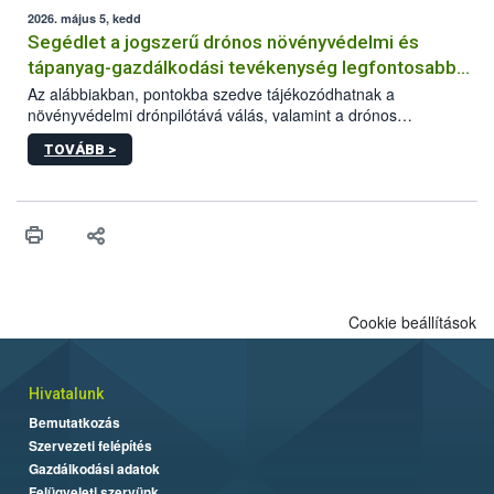
műszaki és hatósági feltételek.
2026. május 5, kedd
Segédlet a jogszerű drónos növényvédelmi és
tápanyag-gazdálkodási tevékenység legfontosabb
feltételeiről
Az alábbiakban, pontokba szedve tájékozódhatnak a
növényvédelmi drónpilótává válás, valamint a drónos
növényvédelmi és tápanyag-gazdálkodási tevékenység
TOVÁBB >
végzésének legfontosabb feltételeiről*.
Cookie beállítások
Hivatalunk
Bemutatkozás
Szervezeti felépítés
Gazdálkodási adatok
Felügyeleti szervünk