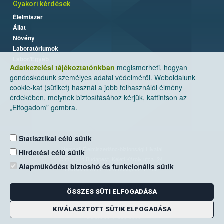
Gyakori kérdések
Élelmiszer
Állat
Növény
Laboratóriumok
Labor/Egyéb
Adatkezelési tájékoztatónkban
megismerheti, hogyan
gondoskodunk személyes adatai védelméről. Weboldalunk
cookie-kat (sütiket) használ a jobb felhasználói élmény
érdekében, melynek biztosításához kérjük, kattintson az
„Elfogadom” gombra.
Statisztikai célú sütik
Nemzeti Élelmiszerlánc-biztonsági Hivatal
Hirdetési célú sütik
Cím: 1024 Budapest, Keleti Károly utca. 24.
Alapműködést biztosító és funkcionális sütik
Levelezési cím: 1525 Budapest. Pf. 30.
ÖSSZES SÜTI ELFOGADÁSA
E-mail:
ugyfelszolgalat@nebih.gov.hu
Zöld szám: 06-80/263-244
KIVÁLASZTOTT SÜTIK ELFOGADÁSA
Telefon: 06-1/ 336-9000