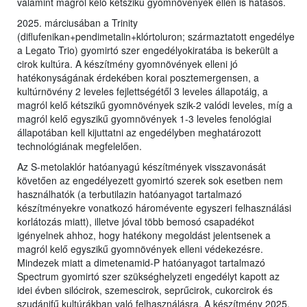
valamint magról kelő kétszikű gyomnövények ellen is hatásos.
2025. márciusában a Trinity
(diflufenikan+pendimetalin+klórtoluron; származtatott engedélye
a Legato Trio) gyomirtó szer engedélyokiratába is bekerült a
cirok kultúra. A készítmény gyomnövények elleni jó
hatékonyságának érdekében korai posztemergensen, a
kultúrnövény 2 leveles fejlettségétől 3 leveles állapotáig, a
magról kelő kétszikű gyomnövények szik-2 valódi leveles, míg a
magról kelő egyszikű gyomnövények 1-3 leveles fenológiai
állapotában kell kijuttatni az engedélyben meghatározott
technológiának megfelelően.
Az S-metolaklór hatóanyagú készítmények visszavonását
követően az engedélyezett gyomirtó szerek sok esetben nem
használhatók (a terbutilazin hatóanyagot tartalmazó
készítményekre vonatkozó háromévente egyszeri felhasználási
korlátozás miatt), illetve jóval több bemosó csapadékot
igényelnek ahhoz, hogy hatékony megoldást jelentsenek a
magról kelő egyszikű gyomnövények elleni védekezésre.
Mindezek miatt a dimetenamid-P hatóanyagot tartalmazó
Spectrum gyomirtó szer szükséghelyzeti engedélyt kapott az
idei évben silócirok, szemescirok, seprűcirok, cukorcirok és
szudánifű kultúrákban való felhasználásra. A készítmény 2025.