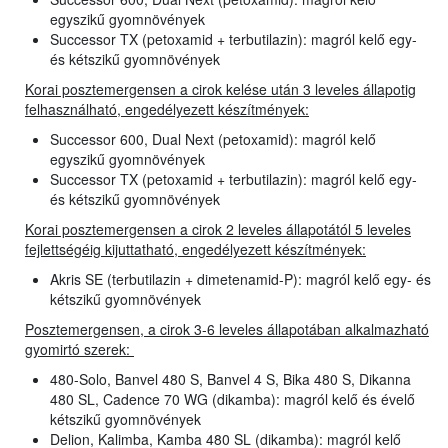
egyszikű gyomnövények
Successor TX (petoxamid + terbutilazin): magról kelő egy-
és kétszikű gyomnövények
Korai posztemergensen a cirok kelése után 3 leveles állapotig
felhasználható, engedélyezett készítmények:
Successor 600, Dual Next (petoxamid): magról kelő
egyszikű gyomnövények
Successor TX (petoxamid + terbutilazin): magról kelő egy-
és kétszikű gyomnövények
Korai posztemergensen a cirok 2 leveles állapotától 5 leveles
fejlettségéig kijuttatható, engedélyezett készítmények:
Akris SE (terbutilazin + dimetenamid-P): magról kelő egy- és
kétszikű gyomnövények
Posztemergensen, a cirok 3-6 leveles állapotában alkalmazható
gyomirtó szerek:
480-Solo, Banvel 480 S, Banvel 4 S, Bika 480 S, Dikanna
480 SL, Cadence 70 WG (dikamba): magról kelő és évelő
kétszikű gyomnövények
Delion, Kalimba, Kamba 480 SL (dikamba): magról kelő