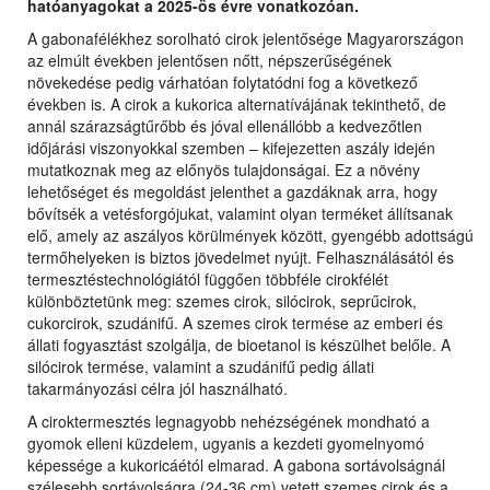
hatóanyagokat a 2025-ös évre vonatkozóan.
A gabonafélékhez sorolható cirok jelentősége Magyarországon
az elmúlt években jelentősen nőtt, népszerűségének
növekedése pedig várhatóan folytatódni fog a következő
években is. A cirok a kukorica alternatívájának tekinthető, de
annál szárazságtűrőbb és jóval ellenállóbb a kedvezőtlen
időjárási viszonyokkal szemben – kifejezetten aszály idején
mutatkoznak meg az előnyös tulajdonságai. Ez a növény
lehetőséget és megoldást jelenthet a gazdáknak arra, hogy
bővítsék a vetésforgójukat, valamint olyan terméket állítsanak
elő, amely az aszályos körülmények között, gyengébb adottságú
termőhelyeken is biztos jövedelmet nyújt. Felhasználásától és
termesztéstechnológiától függően többféle cirokfélét
különböztetünk meg: szemes cirok, silócirok, seprűcirok,
cukorcirok, szudánifű. A szemes cirok termése az emberi és
állati fogyasztást szolgálja, de bioetanol is készülhet belőle. A
silócirok termése, valamint a szudánifű pedig állati
takarmányozási célra jól használható.
A ciroktermesztés legnagyobb nehézségének mondható a
gyomok elleni küzdelem, ugyanis a kezdeti gyomelnyomó
képessége a kukoricáétól elmarad. A gabona sortávolságnál
szélesebb sortávolságra (24-36 cm) vetett szemes cirok és a