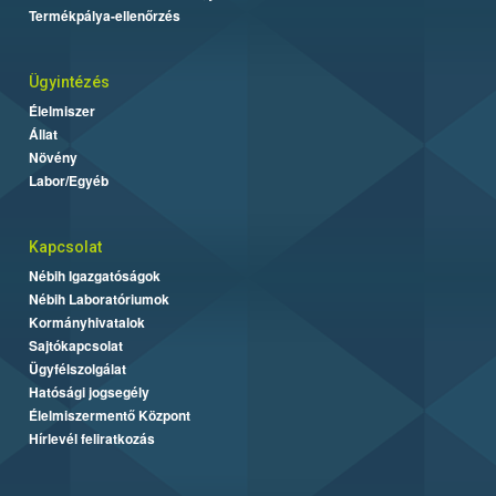
Termékpálya-ellenőrzés
Ügyintézés
Élelmiszer
Állat
Növény
Labor/Egyéb
Kapcsolat
Nébih Igazgatóságok
Nébih Laboratóriumok
Kormányhivatalok
Sajtókapcsolat
Ügyfélszolgálat
Hatósági jogsegély
Élelmiszermentő Központ
Hírlevél feliratkozás