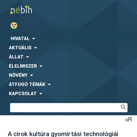
HIVATAL
AKTUÁLIS
ÁLLAT
ÉLELMISZER
NÖVÉNY
ÁTFOGÓ TÉMÁK
KAPCSOLAT
A cirok kultúra gyomirtási technológiái