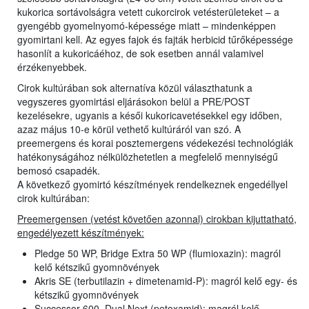
kukorica sortávolságra vetett cukorcirok vetésterületeket – a
gyengébb gyomelnyomó-képessége miatt – mindenképpen
gyomirtani kell. Az egyes fajok és fajták herbicid tűrőképessége
hasonlít a kukoricáéhoz, de sok esetben annál valamivel
érzékenyebbek.
Cirok kultúrában sok alternatíva közül választhatunk a
vegyszeres gyomirtási eljárásokon belül a PRE/POST
kezelésekre, ugyanis a késői kukoricavetésekkel egy időben,
azaz május 10-e körül vethető kultúráról van szó. A
preemergens és korai posztemergens védekezési technológiák
hatékonyságához nélkülözhetetlen a megfelelő mennyiségű
bemosó csapadék.
A következő gyomirtó készítmények rendelkeznek engedéllyel
cirok kultúrában:
Preemergensen (vetést követően azonnal) cirokban kijuttatható,
engedélyezett készítmények:
Pledge 50 WP, Bridge Extra 50 WP (flumioxazin): magról
kelő kétszikű gyomnövények
Akris SE (terbutilazin + dimetenamid-P): magról kelő egy- és
kétszikű gyomnövények
Successor 600, Dual Next (petoxamid): magról kelő