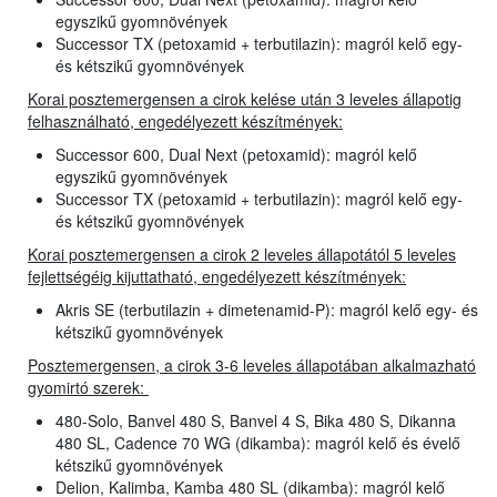
egyszikű gyomnövények
Successor TX (petoxamid + terbutilazin): magról kelő egy-
és kétszikű gyomnövények
Korai posztemergensen a cirok kelése után 3 leveles állapotig
felhasználható, engedélyezett készítmények:
Successor 600, Dual Next (petoxamid): magról kelő
egyszikű gyomnövények
Successor TX (petoxamid + terbutilazin): magról kelő egy-
és kétszikű gyomnövények
Korai posztemergensen a cirok 2 leveles állapotától 5 leveles
fejlettségéig kijuttatható, engedélyezett készítmények:
Akris SE (terbutilazin + dimetenamid-P): magról kelő egy- és
kétszikű gyomnövények
Posztemergensen, a cirok 3-6 leveles állapotában alkalmazható
gyomirtó szerek:
480-Solo, Banvel 480 S, Banvel 4 S, Bika 480 S, Dikanna
480 SL, Cadence 70 WG (dikamba): magról kelő és évelő
kétszikű gyomnövények
Delion, Kalimba, Kamba 480 SL (dikamba): magról kelő