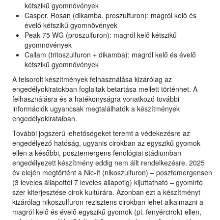
kétszikű gyomnövények
Casper, Rosan (dikamba, proszulfuron): magról kelő és
évelő kétszikű gyomnövények
Peak 75 WG (proszulfuron): magról kelő kétszikű
gyomnövények
Callam (tritoszulfuron + dikamba): magról kelő és évelő
kétszikű gyomnövények
A felsorolt készítmények felhasználása kizárólag az
engedélyokiratokban foglaltak betartása mellett történhet. A
felhasználásra és a hatékonyságra vonatkozó további
információk ugyancsak megtalálhatók a készítmények
engedélyokirataiban.
További jogszerű lehetőségeket teremt a védekezésre az
engedélyező hatóság, ugyanis cirokban az egyszikű gyomok
ellen a későbbi, posztemergens fenológiai stádiumban
engedélyezett készítmény eddig nem állt rendelkezésre. 2025
év elején megtörtént a Nic-It (nikoszulfuron) – posztemergensen
(3 leveles állapottól 7 leveles állapotig) kijuttatható – gyomirtó
szer kiterjesztése cirok kultúrára. Azonban ezt a készítményt
kizárólag nikoszulfuron rezisztens cirokban lehet alkalmazni a
magról kelő és évelő egyszikű gyomok (pl. fenyércirok) ellen,