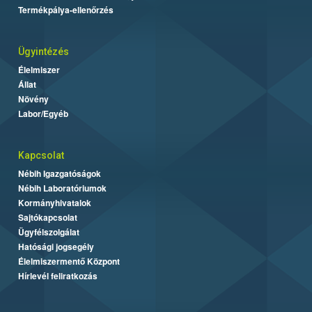
Termékpálya-ellenőrzés
Ügyintézés
Élelmiszer
Állat
Növény
Labor/Egyéb
Kapcsolat
Nébih Igazgatóságok
Nébih Laboratóriumok
Kormányhivatalok
Sajtókapcsolat
Ügyfélszolgálat
Hatósági jogsegély
Élelmiszermentő Központ
Hírlevél feliratkozás