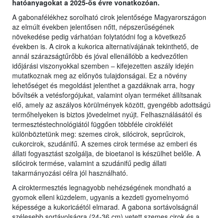
hatóanyagokat a 2025-ös évre vonatkozóan.
A gabonafélékhez sorolható cirok jelentősége Magyarországon
az elmúlt években jelentősen nőtt, népszerűségének
növekedése pedig várhatóan folytatódni fog a következő
években is. A cirok a kukorica alternatívájának tekinthető, de
annál szárazságtűrőbb és jóval ellenállóbb a kedvezőtlen
időjárási viszonyokkal szemben – kifejezetten aszály idején
mutatkoznak meg az előnyös tulajdonságai. Ez a növény
lehetőséget és megoldást jelenthet a gazdáknak arra, hogy
bővítsék a vetésforgójukat, valamint olyan terméket állítsanak
elő, amely az aszályos körülmények között, gyengébb adottságú
termőhelyeken is biztos jövedelmet nyújt. Felhasználásától és
termesztéstechnológiától függően többféle cirokfélét
különböztetünk meg: szemes cirok, silócirok, seprűcirok,
cukorcirok, szudánifű. A szemes cirok termése az emberi és
állati fogyasztást szolgálja, de bioetanol is készülhet belőle. A
silócirok termése, valamint a szudánifű pedig állati
takarmányozási célra jól használható.
A ciroktermesztés legnagyobb nehézségének mondható a
gyomok elleni küzdelem, ugyanis a kezdeti gyomelnyomó
képessége a kukoricáétól elmarad. A gabona sortávolságnál
szélesebb sortávolságra (24-36 cm) vetett szemes cirok és a