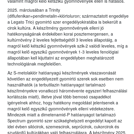
valamint magról kelő kétszikű gyomnövények ellen is hatásos.
2025. márciusában a Trinity
(diflufenikan+pendimetalin+klórtoluron; származtatott engedélye
a Legato Trio) gyomirtó szer engedélyokiratába is bekerült a
cirok kultúra. A készítmény gyomnövények elleni jó
hatékonyságának érdekében korai posztemergensen, a
kultúrnövény 2 leveles fejlettségétől 3 leveles állapotáig, a
magról kelő kétszikű gyomnövények szik-2 valódi leveles, míg a
magról kelő egyszikű gyomnövények 1-3 leveles fenológiai
állapotában kell kijuttatni az engedélyben meghatározott
technológiának megfelelően.
Az S-metolaklór hatóanyagú készítmények visszavonását
követően az engedélyezett gyomirtó szerek sok esetben nem
használhatók (a terbutilazin hatóanyagot tartalmazó
készítményekre vonatkozó háromévente egyszeri felhasználási
korlátozás miatt), illetve jóval több bemosó csapadékot
igényelnek ahhoz, hogy hatékony megoldást jelentsenek a
magról kelő egyszikű gyomnövények elleni védekezésre.
Mindezek miatt a dimetenamid-P hatóanyagot tartalmazó
Spectrum gyomirtó szer szükséghelyzeti engedélyt kapott az
idei évben silócirok, szemescirok, seprűcirok, cukorcirok és
szudánifű kultúrákban való felhasználásra. A készítmény 2025.