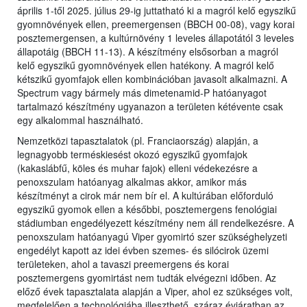
április 1-től 2025. július 29-ig juttatható ki a magról kelő egyszikű
gyomnövények ellen, preemergensen (BBCH 00-08), vagy korai
posztemergensen, a kultúrnövény 1 leveles állapotától 3 leveles
állapotáig (BBCH 11-13). A készítmény elsősorban a magról
kelő egyszikű gyomnövények ellen hatékony. A magról kelő
kétszikű gyomfajok ellen kombinációban javasolt alkalmazni. A
Spectrum vagy bármely más dimetenamid-P hatóanyagot
tartalmazó készítmény ugyanazon a területen kétévente csak
egy alkalommal használható.
Nemzetközi tapasztalatok (pl. Franciaország) alapján, a
legnagyobb terméskiesést okozó egyszikű gyomfajok
(kakaslábfű, köles és muhar fajok) elleni védekezésre a
penoxszulam hatóanyag alkalmas akkor, amikor más
készítményt a cirok már nem bír el. A kultúrában előforduló
egyszikű gyomok ellen a későbbi, posztemergens fenológiai
stádiumban engedélyezett készítmény nem áll rendelkezésre. A
penoxszulam hatóanyagú Viper gyomirtó szer szükséghelyzeti
engedélyt kapott az idei évben szemes- és silócirok üzemi
területeken, ahol a tavaszi preemergens és korai
posztemergens gyomirtást nem tudták elvégezni időben. Az
előző évek tapasztalata alapján a Viper, ahol ez szükséges volt,
megfelelően a technológiába illeszthető, száraz évjáratban az