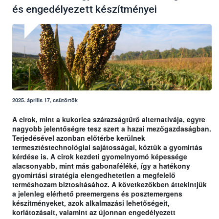
és engedélyezett készítményei
2025. április 17, csütörtök
A cirok, mint a kukorica szárazságtűrő alternatívája, egyre
nagyobb jelentőségre tesz szert a hazai mezőgazdaságban.
Terjedésével azonban előtérbe kerülnek
termesztéstechnológiai sajátosságai, köztük a gyomirtás
kérdése is. A cirok kezdeti gyomelnyomó képessége
alacsonyabb, mint más gabonaféléké, így a hatékony
gyomirtási stratégia elengedhetetlen a megfelelő
terméshozam biztosításához. A következőkben áttekintjük
a jelenleg elérhető preemergens és posztemergens
készítményeket, azok alkalmazási lehetőségeit,
korlátozásait, valamint az újonnan engedélyezett