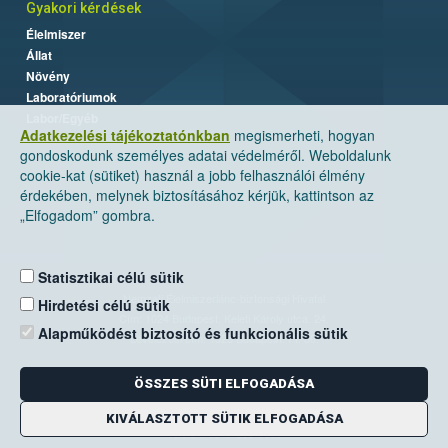
Gyakori kérdések
Élelmiszer
Állat
Növény
Laboratóriumok
Labor/Egyéb
Adatkezelési tájékoztatónkban
megismerheti, hogyan
gondoskodunk személyes adatai védelméről. Weboldalunk
cookie-kat (sütiket) használ a jobb felhasználói élmény
érdekében, melynek biztosításához kérjük, kattintson az
„Elfogadom” gombra.
Statisztikai célú sütik
Nemzeti Élelmiszerlánc-biztonsági Hivatal
Hirdetési célú sütik
Cím: 1024 Budapest, Keleti Károly utca. 24.
Alapműködést biztosító és funkcionális sütik
Levelezési cím: 1525 Budapest. Pf. 30.
ÖSSZES SÜTI ELFOGADÁSA
E-mail:
ugyfelszolgalat@nebih.gov.hu
Zöld szám: 06-80/263-244
KIVÁLASZTOTT SÜTIK ELFOGADÁSA
Telefon: 06-1/ 336-9000