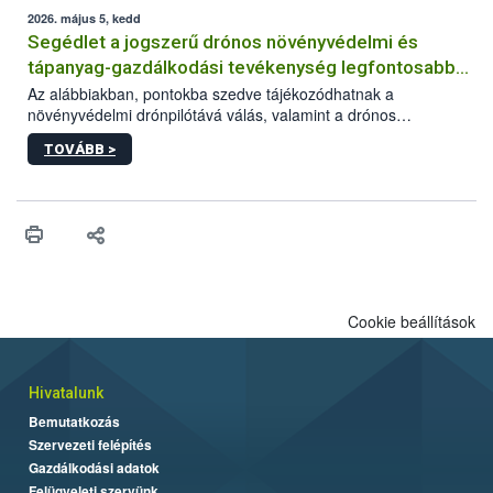
műszaki és hatósági feltételek.
2026. május 5, kedd
Segédlet a jogszerű drónos növényvédelmi és
tápanyag-gazdálkodási tevékenység legfontosabb
feltételeiről
Az alábbiakban, pontokba szedve tájékozódhatnak a
növényvédelmi drónpilótává válás, valamint a drónos
növényvédelmi és tápanyag-gazdálkodási tevékenység
TOVÁBB >
végzésének legfontosabb feltételeiről*.
Cookie beállítások
Hivatalunk
Bemutatkozás
Szervezeti felépítés
Gazdálkodási adatok
Felügyeleti szervünk