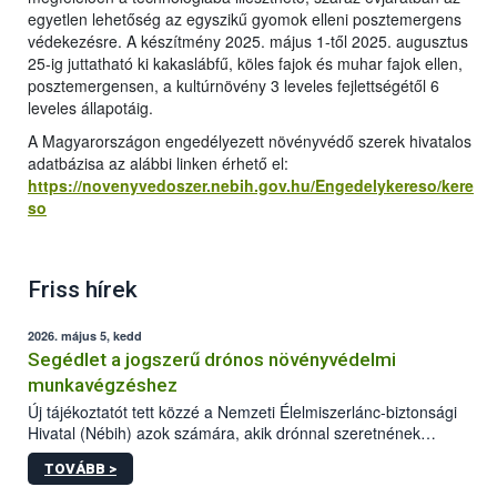
egyetlen lehetőség az egyszikű gyomok elleni posztemergens
védekezésre. A készítmény 2025. május 1-től 2025. augusztus
25-ig juttatható ki kakaslábfű, köles fajok és muhar fajok ellen,
posztemergensen, a kultúrnövény 3 leveles fejlettségétől 6
leveles állapotáig.
A Magyarországon engedélyezett növényvédő szerek hivatalos
adatbázisa az alábbi linken érhető el:
https://novenyvedoszer.nebih.gov.hu/Engedelykereso/kere
so
Friss hírek
2026. május 5, kedd
Segédlet a jogszerű drónos növényvédelmi
munkavégzéshez
Új tájékoztatót tett közzé a Nemzeti Élelmiszerlánc-biztonsági
Hivatal (Nébih) azok számára, akik drónnal szeretnének
növényvédelmi vagy tápanyag-gazdálkodási tevékenységet
TOVÁBB >
végezni Magyarországon. Az összefoglaló részletesen
szerepelnek a jogszerű működéshez szükséges személyi,