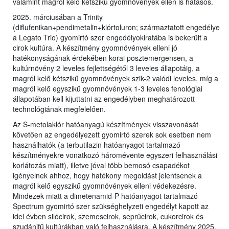
valamint magról kelő kétszikű gyomnövények ellen is hatásos.
2025. márciusában a Trinity
(diflufenikan+pendimetalin+klórtoluron; származtatott engedélye
a Legato Trio) gyomirtó szer engedélyokiratába is bekerült a
cirok kultúra. A készítmény gyomnövények elleni jó
hatékonyságának érdekében korai posztemergensen, a
kultúrnövény 2 leveles fejlettségétől 3 leveles állapotáig, a
magról kelő kétszikű gyomnövények szik-2 valódi leveles, míg a
magról kelő egyszikű gyomnövények 1-3 leveles fenológiai
állapotában kell kijuttatni az engedélyben meghatározott
technológiának megfelelően.
Az S-metolaklór hatóanyagú készítmények visszavonását
követően az engedélyezett gyomirtó szerek sok esetben nem
használhatók (a terbutilazin hatóanyagot tartalmazó
készítményekre vonatkozó háromévente egyszeri felhasználási
korlátozás miatt), illetve jóval több bemosó csapadékot
igényelnek ahhoz, hogy hatékony megoldást jelentsenek a
magról kelő egyszikű gyomnövények elleni védekezésre.
Mindezek miatt a dimetenamid-P hatóanyagot tartalmazó
Spectrum gyomirtó szer szükséghelyzeti engedélyt kapott az
idei évben silócirok, szemescirok, seprűcirok, cukorcirok és
szudánifű kultúrákban való felhasználásra. A készítmény 2025.