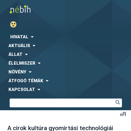
HIVATAL
AKTUÁLIS
ÁLLAT
ÉLELMISZER
NÖVÉNY
ÁTFOGÓ TÉMÁK
KAPCSOLAT
A cirok kultúra gyomirtási technológiái