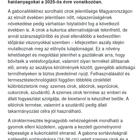
hatóanyagokat a 2025-ös évre vonatkozóan.
A gabonafélékhez sorolható cirok jelentősége Magyarországon
az elmúlt években jelentősen nőtt, népszerűségének
növekedése pedig várhatóan folytatódni fog a következő
években is. A cirok a kukorica alternatívájának tekinthető, de
annál szárazságtűrőbb és jóval ellenállóbb a kedvezőtlen
időjárási viszonyokkal szemben – kifejezetten aszály idején
mutatkoznak meg az előnyös tulajdonságai. Ez a növény
lehetőséget és megoldást jelenthet a gazdáknak arra, hogy
bővítsék a vetésforgójukat, valamint olyan terméket állítsanak
elő, amely az aszályos körülmények között, gyengébb adottságú
termőhelyeken is biztos jövedelmet nyújt. Felhasználásától és
termesztéstechnológiától függően többféle cirokfélét
különböztetünk meg: szemes cirok, silócirok, seprűcirok,
cukorcirok, szudánifű. A szemes cirok termése az emberi és
állati fogyasztást szolgálja, de bioetanol is készülhet belőle. A
silócirok termése, valamint a szudánifű pedig állati
takarmányozási célra jól használható.
A ciroktermesztés legnagyobb nehézségének mondható a
gyomok elleni küzdelem, ugyanis a kezdeti gyomelnyomó
képessége a kukoricáétól elmarad. A gabona sortávolságnál
szélesebb sortávolságra (24-36 cm) vetett szemes cirok és a