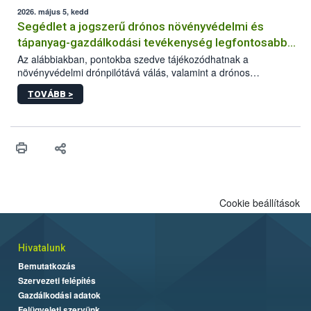
műszaki és hatósági feltételek.
2026. május 5, kedd
Segédlet a jogszerű drónos növényvédelmi és
tápanyag-gazdálkodási tevékenység legfontosabb
feltételeiről
Az alábbiakban, pontokba szedve tájékozódhatnak a
növényvédelmi drónpilótává válás, valamint a drónos
növényvédelmi és tápanyag-gazdálkodási tevékenység
TOVÁBB >
végzésének legfontosabb feltételeiről*.
Cookie beállítások
Hivatalunk
Bemutatkozás
Szervezeti felépítés
Gazdálkodási adatok
Felügyeleti szervünk