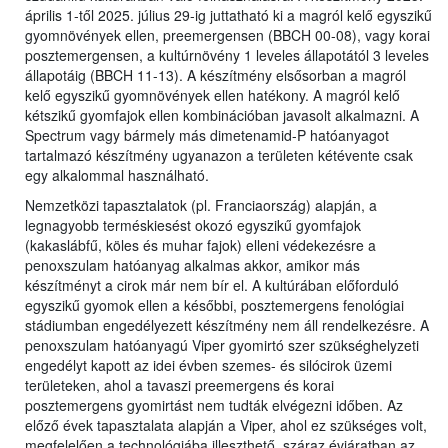
április 1-től 2025. július 29-ig juttatható ki a magról kelő egyszikű
gyomnövények ellen, preemergensen (BBCH 00-08), vagy korai
posztemergensen, a kultúrnövény 1 leveles állapotától 3 leveles
állapotáig (BBCH 11-13). A készítmény elsősorban a magról
kelő egyszikű gyomnövények ellen hatékony. A magról kelő
kétszikű gyomfajok ellen kombinációban javasolt alkalmazni. A
Spectrum vagy bármely más dimetenamid-P hatóanyagot
tartalmazó készítmény ugyanazon a területen kétévente csak
egy alkalommal használható.
Nemzetközi tapasztalatok (pl. Franciaország) alapján, a
legnagyobb terméskiesést okozó egyszikű gyomfajok
(kakaslábfű, köles és muhar fajok) elleni védekezésre a
penoxszulam hatóanyag alkalmas akkor, amikor más
készítményt a cirok már nem bír el. A kultúrában előforduló
egyszikű gyomok ellen a későbbi, posztemergens fenológiai
stádiumban engedélyezett készítmény nem áll rendelkezésre. A
penoxszulam hatóanyagú Viper gyomirtó szer szükséghelyzeti
engedélyt kapott az idei évben szemes- és silócirok üzemi
területeken, ahol a tavaszi preemergens és korai
posztemergens gyomirtást nem tudták elvégezni időben. Az
előző évek tapasztalata alapján a Viper, ahol ez szükséges volt,
megfelelően a technológiába illeszthető, száraz évjáratban az