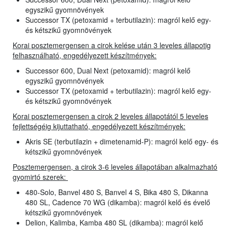
egyszikű gyomnövények
Successor TX (petoxamid + terbutilazin): magról kelő egy-
és kétszikű gyomnövények
Korai posztemergensen a cirok kelése után 3 leveles állapotig
felhasználható, engedélyezett készítmények:
Successor 600, Dual Next (petoxamid): magról kelő
egyszikű gyomnövények
Successor TX (petoxamid + terbutilazin): magról kelő egy-
és kétszikű gyomnövények
Korai posztemergensen a cirok 2 leveles állapotától 5 leveles
fejlettségéig kijuttatható, engedélyezett készítmények:
Akris SE (terbutilazin + dimetenamid-P): magról kelő egy- és
kétszikű gyomnövények
Posztemergensen, a cirok 3-6 leveles állapotában alkalmazható
gyomirtó szerek:
480-Solo, Banvel 480 S, Banvel 4 S, Bika 480 S, Dikanna
480 SL, Cadence 70 WG (dikamba): magról kelő és évelő
kétszikű gyomnövények
Delion, Kalimba, Kamba 480 SL (dikamba): magról kelő