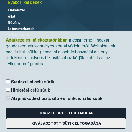
Gyakori kérdések
Élelmiszer
Állat
Növény
Laboratóriumok
Labor/Egyéb
Adatkezelési tájékoztatónkban
megismerheti, hogyan
gondoskodunk személyes adatai védelméről. Weboldalunk
cookie-kat (sütiket) használ a jobb felhasználói élmény
érdekében, melynek biztosításához kérjük, kattintson az
„Elfogadom” gombra.
Statisztikai célú sütik
Nemzeti Élelmiszerlánc-biztonsági Hivatal
Hirdetési célú sütik
Cím: 1024 Budapest, Keleti Károly utca. 24.
Alapműködést biztosító és funkcionális sütik
Levelezési cím: 1525 Budapest. Pf. 30.
ÖSSZES SÜTI ELFOGADÁSA
E-mail:
ugyfelszolgalat@nebih.gov.hu
Zöld szám: 06-80/263-244
KIVÁLASZTOTT SÜTIK ELFOGADÁSA
Telefon: 06-1/ 336-9000