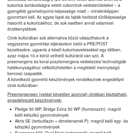
kukorica sortávolságra vetett cukorcirok vetésterületeket – a
gyengébb gyomelnyomó-képessége miatt – mindenképpen
gyomirtani kell. Az egyes fajok és fajták herbicid tűrőképessége
hasonlít a kukoricáéhoz, de sok esetben annál valamivel
érzékenyebbek.
Cirok kultúrában sok alternatíva közül választhatunk a
vegyszeres gyomirtási eljárásokon belül a PRE/POST
kezelésekre, ugyanis a késői kukoricavetésekkel egy időben,
azaz május 10-e körül vethető kultúráról van szó. A
preemergens és korai posztemergens védekezési technológiák
hatékonyságához nélkülözhetetlen a megfelelő mennyiségű
bemosó csapadék.
A következő gyomirtó készítmények rendelkeznek engedéllyel
cirok kultúrában:
Preemergensen (vetést követően azonnal) cirokban kijuttatható,
engedélyezett készítmények:
Pledge 50 WP, Bridge Extra 50 WP (flumioxazin): magról
kelő kétszikű gyomnövények
Akris SE (terbutilazin + dimetenamid-P): magról kelő egy- és
kétszikű gyomnövények
Successor 600, Dual Next (petoxamid): magról kelő