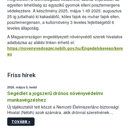
egyetlen lehetőség az egyszikű gyomok elleni posztemergens
védekezésre. A készítmény 2025. május 1-től 2025. augusztus
25-ig juttatható ki kakaslábfű, köles fajok és muhar fajok ellen,
posztemergensen, a kultúrnövény 3 leveles fejlettségétől 6
leveles állapotáig.
A Magyarországon engedélyezett növényvédő szerek hivatalos
adatbázisa az alábbi linken érhető el:
https://novenyvedoszer.nebih.gov.hu/Engedelykereso/kere
so
Friss hírek
2026. május 5, kedd
Segédlet a jogszerű drónos növényvédelmi
munkavégzéshez
Új tájékoztatót tett közzé a Nemzeti Élelmiszerlánc-biztonsági
Hivatal (Nébih) azok számára, akik drónnal szeretnének
növényvédelmi vagy tápanyag-gazdálkodási tevékenységet
TOVÁBB >
végezni Magyarországon. Az összefoglaló részletesen
szerepelnek a jogszerű működéshez szükséges személyi,