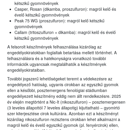
kétszikű gyomnövények
Casper, Rosan (dikamba, proszulfuron): magról kelő és
évelő kétszikű gyomnövények
Peak 75 WG (proszulfuron): magról kelő kétszikű
gyomnövények
Callam (tritoszulfuron + dikamba): magról kelő és évelő
kétszikű gyomnövények
A felsorolt készítmények felhasználása kizárólag az
engedélyokiratokban foglaltak betartása mellett történhet. A
felhasználásra és a hatékonyságra vonatkozó további
információk ugyancsak megtalálhatók a készítmények
engedélyokirataiban.
További jogszerű lehetőségeket teremt a védekezésre az
engedélyező hatóság, ugyanis cirokban az egyszikű gyomok
ellen a későbbi, posztemergens fenológiai stádiumban
engedélyezett készítmény eddig nem állt rendelkezésre. 2025
év elején megtörtént a Nic-It (nikoszulfuron) – posztemergensen
(3 leveles állapottól 7 leveles állapotig) kijuttatható – gyomirtó
szer kiterjesztése cirok kultúrára. Azonban ezt a készítményt
kizárólag nikoszulfuron rezisztens cirokban lehet alkalmazni a
magról kelő és évelő egyszikű gyomok (pl. fenyércirok) ellen,