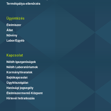
Termékpálya-ellenőrzés
Ügyintézés
Élelmiszer
Állat
Növény
Labor/Egyéb
Kapcsolat
Nébih Igazgatóságok
Nébih Laboratóriumok
Kormányhivatalok
Sajtókapcsolat
Ügyfélszolgálat
Hatósági jogsegély
Élelmiszermentő Központ
Hírlevél feliratkozás