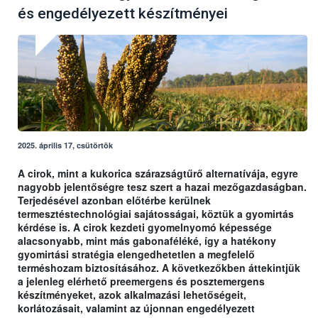
és engedélyezett készítményei
2025. április 17, csütörtök
A cirok, mint a kukorica szárazságtűrő alternatívája, egyre
nagyobb jelentőségre tesz szert a hazai mezőgazdaságban.
Terjedésével azonban előtérbe kerülnek
termesztéstechnológiai sajátosságai, köztük a gyomirtás
kérdése is. A cirok kezdeti gyomelnyomó képessége
alacsonyabb, mint más gabonaféléké, így a hatékony
gyomirtási stratégia elengedhetetlen a megfelelő
terméshozam biztosításához. A következőkben áttekintjük
a jelenleg elérhető preemergens és posztemergens
készítményeket, azok alkalmazási lehetőségeit,
korlátozásait, valamint az újonnan engedélyezett