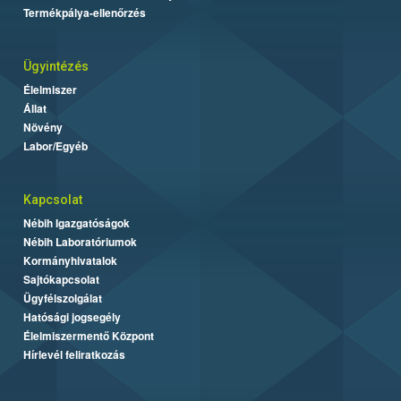
Termékpálya-ellenőrzés
Ügyintézés
Élelmiszer
Állat
Növény
Labor/Egyéb
Kapcsolat
Nébih Igazgatóságok
Nébih Laboratóriumok
Kormányhivatalok
Sajtókapcsolat
Ügyfélszolgálat
Hatósági jogsegély
Élelmiszermentő Központ
Hírlevél feliratkozás