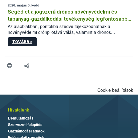
műszaki és hatósági feltételek.
2026. május 5, kedd
Segédlet a jogszerű drónos növényvédelmi és
tápanyag-gazdálkodási tevékenység legfontosabb
feltételeiről
Az alábbiakban, pontokba szedve tájékozódhatnak a
növényvédelmi drónpilótává válás, valamint a drónos
növényvédelmi és tápanyag-gazdálkodási tevékenység
TOVÁBB >
végzésének legfontosabb feltételeiről*.
Cookie beállítások
Hivatalunk
Bemutatkozás
Szervezeti felépítés
Gazdálkodási adatok
Felügyeleti szervünk