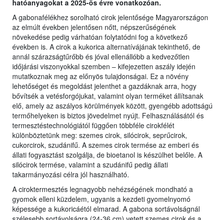
hatóanyagokat a 2025-ös évre vonatkozóan.
A gabonafélékhez sorolható cirok jelentősége Magyarországon
az elmúlt években jelentősen nőtt, népszerűségének
növekedése pedig várhatóan folytatódni fog a következő
években is. A cirok a kukorica alternatívájának tekinthető, de
annál szárazságtűrőbb és jóval ellenállóbb a kedvezőtlen
időjárási viszonyokkal szemben – kifejezetten aszály idején
mutatkoznak meg az előnyös tulajdonságai. Ez a növény
lehetőséget és megoldást jelenthet a gazdáknak arra, hogy
bővítsék a vetésforgójukat, valamint olyan terméket állítsanak
elő, amely az aszályos körülmények között, gyengébb adottságú
termőhelyeken is biztos jövedelmet nyújt. Felhasználásától és
termesztéstechnológiától függően többféle cirokfélét
különböztetünk meg: szemes cirok, silócirok, seprűcirok,
cukorcirok, szudánifű. A szemes cirok termése az emberi és
állati fogyasztást szolgálja, de bioetanol is készülhet belőle. A
silócirok termése, valamint a szudánifű pedig állati
takarmányozási célra jól használható.
A ciroktermesztés legnagyobb nehézségének mondható a
gyomok elleni küzdelem, ugyanis a kezdeti gyomelnyomó
képessége a kukoricáétól elmarad. A gabona sortávolságnál
szélesebb sortávolságra (24-36 cm) vetett szemes cirok és a