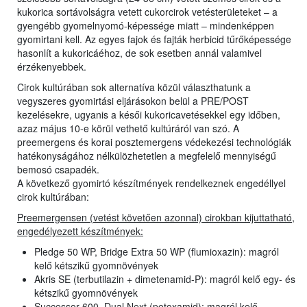
kukorica sortávolságra vetett cukorcirok vetésterületeket – a
gyengébb gyomelnyomó-képessége miatt – mindenképpen
gyomirtani kell. Az egyes fajok és fajták herbicid tűrőképessége
hasonlít a kukoricáéhoz, de sok esetben annál valamivel
érzékenyebbek.
Cirok kultúrában sok alternatíva közül választhatunk a
vegyszeres gyomirtási eljárásokon belül a PRE/POST
kezelésekre, ugyanis a késői kukoricavetésekkel egy időben,
azaz május 10-e körül vethető kultúráról van szó. A
preemergens és korai posztemergens védekezési technológiák
hatékonyságához nélkülözhetetlen a megfelelő mennyiségű
bemosó csapadék.
A következő gyomirtó készítmények rendelkeznek engedéllyel
cirok kultúrában:
Preemergensen (vetést követően azonnal) cirokban kijuttatható,
engedélyezett készítmények:
Pledge 50 WP, Bridge Extra 50 WP (flumioxazin): magról
kelő kétszikű gyomnövények
Akris SE (terbutilazin + dimetenamid-P): magról kelő egy- és
kétszikű gyomnövények
Successor 600, Dual Next (petoxamid): magról kelő