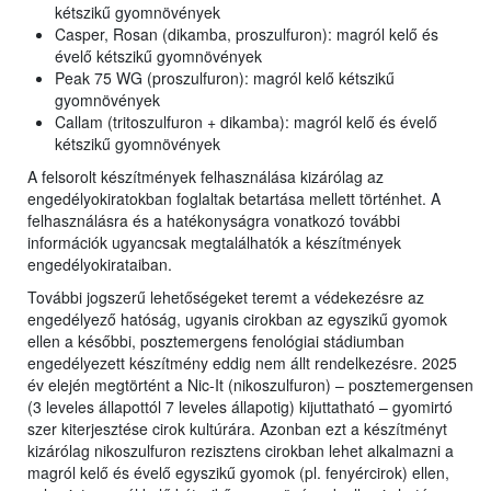
kétszikű gyomnövények
Casper, Rosan (dikamba, proszulfuron): magról kelő és
évelő kétszikű gyomnövények
Peak 75 WG (proszulfuron): magról kelő kétszikű
gyomnövények
Callam (tritoszulfuron + dikamba): magról kelő és évelő
kétszikű gyomnövények
A felsorolt készítmények felhasználása kizárólag az
engedélyokiratokban foglaltak betartása mellett történhet. A
felhasználásra és a hatékonyságra vonatkozó további
információk ugyancsak megtalálhatók a készítmények
engedélyokirataiban.
További jogszerű lehetőségeket teremt a védekezésre az
engedélyező hatóság, ugyanis cirokban az egyszikű gyomok
ellen a későbbi, posztemergens fenológiai stádiumban
engedélyezett készítmény eddig nem állt rendelkezésre. 2025
év elején megtörtént a Nic-It (nikoszulfuron) – posztemergensen
(3 leveles állapottól 7 leveles állapotig) kijuttatható – gyomirtó
szer kiterjesztése cirok kultúrára. Azonban ezt a készítményt
kizárólag nikoszulfuron rezisztens cirokban lehet alkalmazni a
magról kelő és évelő egyszikű gyomok (pl. fenyércirok) ellen,