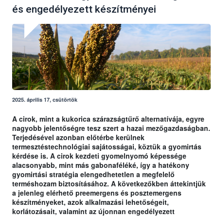
és engedélyezett készítményei
2025. április 17, csütörtök
A cirok, mint a kukorica szárazságtűrő alternatívája, egyre
nagyobb jelentőségre tesz szert a hazai mezőgazdaságban.
Terjedésével azonban előtérbe kerülnek
termesztéstechnológiai sajátosságai, köztük a gyomirtás
kérdése is. A cirok kezdeti gyomelnyomó képessége
alacsonyabb, mint más gabonaféléké, így a hatékony
gyomirtási stratégia elengedhetetlen a megfelelő
terméshozam biztosításához. A következőkben áttekintjük
a jelenleg elérhető preemergens és posztemergens
készítményeket, azok alkalmazási lehetőségeit,
korlátozásait, valamint az újonnan engedélyezett