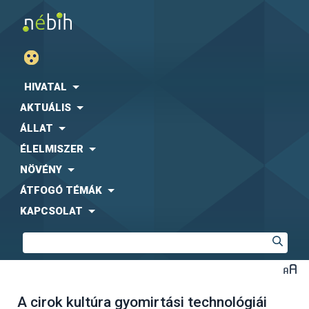
HIVATAL
AKTUÁLIS
ÁLLAT
ÉLELMISZER
NÖVÉNY
ÁTFOGÓ TÉMÁK
KAPCSOLAT
A cirok kultúra gyomirtási technológiái