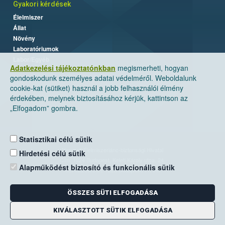
Gyakori kérdések
Élelmiszer
Állat
Növény
Laboratóriumok
Labor/Egyéb
Adatkezelési tájékoztatónkban
megismerheti, hogyan
gondoskodunk személyes adatai védelméről. Weboldalunk
cookie-kat (sütiket) használ a jobb felhasználói élmény
érdekében, melynek biztosításához kérjük, kattintson az
„Elfogadom” gombra.
Statisztikai célú sütik
Nemzeti Élelmiszerlánc-biztonsági Hivatal
Hirdetési célú sütik
Cím: 1024 Budapest, Keleti Károly utca. 24.
Alapműködést biztosító és funkcionális sütik
Levelezési cím: 1525 Budapest. Pf. 30.
ÖSSZES SÜTI ELFOGADÁSA
E-mail:
ugyfelszolgalat@nebih.gov.hu
Zöld szám: 06-80/263-244
KIVÁLASZTOTT SÜTIK ELFOGADÁSA
Telefon: 06-1/ 336-9000