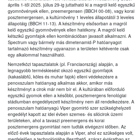
április 1-től 2025. július 29-ig juttatható ki a magról kelő egyszikű
gyomnövények ellen, preemergensen (BBCH 00-08), vagy korai
posztemergensen, a kultúrnövény 1 leveles állapotától 3 leveles
állapotáig (BBCH 11-13). A készítmény elsősorban a magról
kelő egyszikű gyomnövények ellen hatékony. A magról kelő
kétszikű gyomfajok ellen kombinációban javasolt alkalmazni. A
Spectrum vagy bármely más dimetenamid-P hatóanyagot
tartalmazó készítmény ugyanazon a területen kétévente csak
egy alkalommal használható.
Nemzetközi tapasztalatok (pl. Franciaország) alapján, a
legnagyobb terméskiesést okozó egyszikű gyomfajok
(kakaslábfű, köles és muhar fajok) elleni védekezésre a
penoxszulam hatóanyag alkalmas akkor, amikor más
készítményt a cirok már nem bír el. A kultúrában előforduló
egyszikű gyomok ellen a későbbi, posztemergens fenológiai
stádiumban engedélyezett készítmény nem áll rendelkezésre. A
penoxszulam hatóanyagú Viper gyomirtó szer szükséghelyzeti
engedélyt kapott az idei évben szemes- és silócirok üzemi
területeken, ahol a tavaszi preemergens és korai
posztemergens gyomirtást nem tudták elvégezni időben. Az
előző évek tapasztalata alapján a Viper, ahol ez szükséges volt,
megfelelően a technológiába illeszthető, száraz évjáratban az