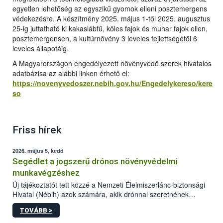
egyetlen lehetőség az egyszikű gyomok elleni posztemergens
védekezésre. A készítmény 2025. május 1-től 2025. augusztus
25-ig juttatható ki kakaslábfű, köles fajok és muhar fajok ellen,
posztemergensen, a kultúrnövény 3 leveles fejlettségétől 6
leveles állapotáig.
A Magyarországon engedélyezett növényvédő szerek hivatalos
adatbázisa az alábbi linken érhető el:
https://novenyvedoszer.nebih.gov.hu/Engedelykereso/kere
so
Friss hírek
2026. május 5, kedd
Segédlet a jogszerű drónos növényvédelmi
munkavégzéshez
Új tájékoztatót tett közzé a Nemzeti Élelmiszerlánc-biztonsági
Hivatal (Nébih) azok számára, akik drónnal szeretnének
növényvédelmi vagy tápanyag-gazdálkodási tevékenységet
TOVÁBB >
végezni Magyarországon. Az összefoglaló részletesen
szerepelnek a jogszerű működéshez szükséges személyi,