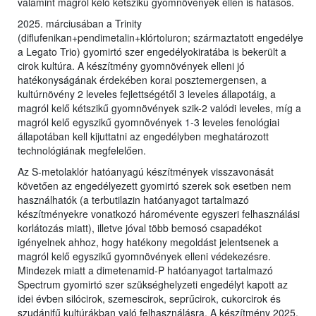
valamint magról kelő kétszikű gyomnövények ellen is hatásos.
2025. márciusában a Trinity
(diflufenikan+pendimetalin+klórtoluron; származtatott engedélye
a Legato Trio) gyomirtó szer engedélyokiratába is bekerült a
cirok kultúra. A készítmény gyomnövények elleni jó
hatékonyságának érdekében korai posztemergensen, a
kultúrnövény 2 leveles fejlettségétől 3 leveles állapotáig, a
magról kelő kétszikű gyomnövények szik-2 valódi leveles, míg a
magról kelő egyszikű gyomnövények 1-3 leveles fenológiai
állapotában kell kijuttatni az engedélyben meghatározott
technológiának megfelelően.
Az S-metolaklór hatóanyagú készítmények visszavonását
követően az engedélyezett gyomirtó szerek sok esetben nem
használhatók (a terbutilazin hatóanyagot tartalmazó
készítményekre vonatkozó háromévente egyszeri felhasználási
korlátozás miatt), illetve jóval több bemosó csapadékot
igényelnek ahhoz, hogy hatékony megoldást jelentsenek a
magról kelő egyszikű gyomnövények elleni védekezésre.
Mindezek miatt a dimetenamid-P hatóanyagot tartalmazó
Spectrum gyomirtó szer szükséghelyzeti engedélyt kapott az
idei évben silócirok, szemescirok, seprűcirok, cukorcirok és
szudánifű kultúrákban való felhasználásra. A készítmény 2025.