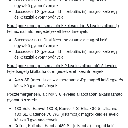
egyszikű gyomnövények
Successor TX (petoxamid + terbutilazin): magról kelő egy-
és kétszikű gyomnövények
Korai posztemergensen a cirok kelése után 3 leveles állapotig
felhasználható, engedélyezett készítmények:
Successor 600, Dual Next (petoxamid): magról kelő
egyszikű gyomnövények
Successor TX (petoxamid + terbutilazin): magról kelő egy-
és kétszikű gyomnövények
Korai posztemergensen a cirok 2 leveles állapotától 5 leveles
fejlettségéig kijuttatható, engedélyezett készítmények:
Akris SE (terbutilazin + dimetenamid-P): magról kelő egy- és
kétszikű gyomnövények
Posztemergensen, a cirok 3-6 leveles állapotában alkalmazható
gyomirtó szerek:
480-Solo, Banvel 480 S, Banvel 4 S, Bika 480 S, Dikanna
480 SL, Cadence 70 WG (dikamba): magról kelő és évelő
kétszikű gyomnövények
Delion, Kalimba, Kamba 480 SL (dikamba): magról kelő