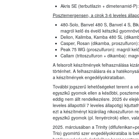
Akris SE (terbutilazin + dimetenamid-P
Posztemergensen, a cirok 3-6 leveles állap
480-Solo, Banvel 480 S, Banvel 4 S, B
magról kelő és évelő kétszikű gyomnöv
Delion, Kalimba, Kamba 480 SL (dikamb
Casper, Rosan (dikamba, proszulfuron)
Peak 75 WG (proszulfuron): magról kel
Callam (tritoszulfuron + dikamba): mag
A felsorolt készítmények felhasználása kizá
történhet. A felhasználásra és a hatékonys
a készítmények engedélyokirataiban.
További jogszerű lehetőségeket teremt a v
egyszikű gyomok ellen a későbbi, poszteme
eddig nem állt rendelkezésre. 2025 év elejé
leveles állapottól 7 leveles állapotig) kijutt
ezt a készítményt kizárólag nikoszulfuron re
egyszikű gyomok (pl. fenyércirok) ellen, va
2025. márciusában a Trinity (diflufenikan+p
Trio) gyomirtó szer engedélyokiratába is be