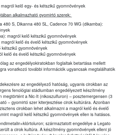
): magról kelő egy- és kétszikű gyomnövények
otában alkalmazható gyomirtó szerek:
ika 480 S, Dikanna 480 SL, Cadence 70 WG (dikamba):
ények
a): magról kelő kétszikű gyomnövények
: magról kelő és évelő kétszikű gyomnövények
ő kétszikű gyomnövények
ról kelő és évelő kétszikű gyomnövények
rólag az engedélyokiratokban foglaltak betartása mellett
ágra vonatkozó további információk ugyancsak megtalálhatók
édekezésre az engedélyező hatóság, ugyanis cirokban az
rgens fenológiai stádiumban engedélyezett készítmény
n megtörtént a Nic-It (nikoszulfuron) – posztemergensen (3
atható – gyomirtó szer kiterjesztése cirok kultúrára. Azonban
zisztens cirokban lehet alkalmazni a magról kelő és évelő
lamint magról kelő kétszikű gyomnövények ellen is hatásos.
endimetalin+klórtoluron; származtatott engedélye a Legato
került a cirok kultúra. A készítmény gyomnövények elleni jó