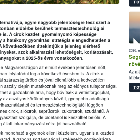
TO
növén
tevék
össze
működ
ternatívája, egyre nagyobb jelentőségre tesz szert a
hatósá
onban előtérbe kerülnek termesztéstechnológiai
se is. A cirok kezdeti gyomelnyomó képessége
 a hatékony gyomirtási stratégia elengedhetetlen a
 következőkben áttekintjük a jelenleg elérhető
2026. 
eket, azok alkalmazási lehetőségeit, korlátozásait,
Segé
anyagokat a 2025-ös évre vonatkozóan.
növé
ge Magyarországon az elmúlt években jelentősen nőtt,
gazd
Az al
 folytatódni fog a következő években is. A cirok a
tájék
felté
ál szárazságtűrőbb és jóval ellenállóbb a kedvezőtlen
válás
en aszály idején mutatkoznak meg az előnyös tulajdonságai.
TO
tápan
thet a gazdáknak arra, hogy bővítsék a vetésforgójukat,
legfon
ely az aszályos körülmények között, gyengébb adottságú
elhasználásától és termesztéstechnológiától függően
es cirok, silócirok, seprűcirok, cukorcirok, szudánifű. A
yasztást szolgálja, de bioetanol is készülhet belőle. A
g állati takarmányozási célra jól használható.
k mondható a gyomok elleni küzdelem, ugyanis a kezdeti
arad. A gabona sortávolságnál szélesebb sortávolságra