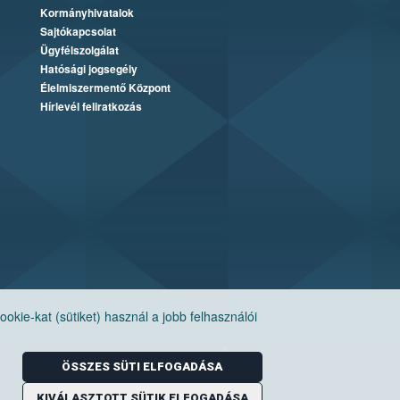
Kormányhivatalok
Sajtókapcsolat
Ügyfélszolgálat
Hatósági jogsegély
Élelmiszermentő Központ
Hírlevél feliratkozás
ie-kat (sütiket) használ a jobb felhasználói
ÖSSZES SÜTI ELFOGADÁSA
KIVÁLASZTOTT SÜTIK ELFOGADÁSA