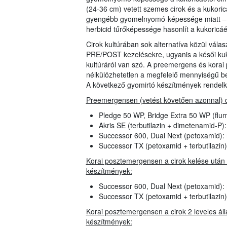
(24-36 cm) vetett szemes cirok és a kukorica
gyengébb gyomelnyomó-képessége miatt – mi
herbicid tűrőképessége hasonlít a kukoric
Cirok kultúrában sok alternatíva közül vála
PRE/POST kezelésekre, ugyanis a késői kuk
kultúráról van szó. A preemergens és kora
nélkülözhetetlen a megfelelő mennyiségű
A következő gyomirtó készítmények rendelke
Preemergensen (vetést követően azonnal) ci
Pledge 50 WP, Bridge Extra 50 WP (flu
Akris SE (terbutilazin + dimetenamid-P
Successor 600, Dual Next (petoxamid):
Successor TX (petoxamid + terbutilazin
Korai posztemergensen a cirok kelése után 3
készítmények:
Successor 600, Dual Next (petoxamid):
Successor TX (petoxamid + terbutilazin
Korai posztemergensen a cirok 2 leveles állap
készítmények: