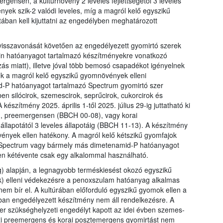
ensen, a kultúrnövény 2 leveles fejlettségétől 3 leveles
nyek szik-2 valódi leveles, míg a magról kelő egyszikű
ában kell kijuttatni az engedélyben meghatározott
isszavonását követően az engedélyezett gyomirtó szerek
zin hatóanyagot tartalmazó készítményekre vonatkozó
ás miatt), illetve jóval több bemosó csapadékot igényelnek
k a magról kelő egyszikű gyomnövények elleni
d-P hatóanyagot tartalmazó Spectrum gyomirtó szer
en silócirok, szemescirok, seprűcirok, cukorcirok és
készítmény 2025. április 1-től 2025. július 29-ig juttatható ki
n, preemergensen (BBCH 00-08), vagy korai
állapotától 3 leveles állapotáig (BBCH 11-13). A készítmény
ények ellen hatékony. A magról kelő kétszikű gyomfajok
A Spectrum vagy bármely más dimetenamid-P hatóanyagot
en kétévente csak egy alkalommal használható.
g) alapján, a legnagyobb terméskiesést okozó egyszikű
ok) elleni védekezésre a penoxszulam hatóanyag alkalmas
em bír el. A kultúrában előforduló egyszikű gyomok ellen a
ban engedélyezett készítmény nem áll rendelkezésre. A
r szükséghelyzeti engedélyt kapott az idei évben szemes-
aszi preemergens és korai posztemergens gyomirtást nem