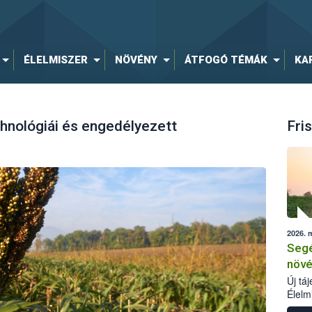
ÉLELMISZER
NÖVÉNY
ÁTFOGÓ TÉMÁK
KA
chnológiái és engedélyezett
Fris
2026. 
Segé
növé
Új tá
Élelm
számá