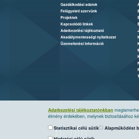
Gazdálkodási adatok
Felügyeleti szervünk
Projektek
Kapcsolódó linkek
Adatkezelési tájékoztató
Akadálymentességi nyilatkozat
Üzemeltetési információ
Adatkezelési tájékoztatónkban
megismerheti
élmény érdekében, melynek biztosításához kér
Statisztikai célú sütik
Alapműködést biz
Hirdetési célú sütik