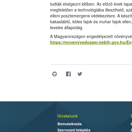
tudták elvégezni időben. Az előző évek tapas
megfelelően a technológiába illeszthető, s
elleni posztemergens védekezésre. A készít
kakaslábfű, köles fajok és muhar fajok ellen
leveles állapotáig.
A Magyarországon engedélyezett növényvédő 
https://novenyvedoszer.nebih.gov.hu/E
Hivatalunk
Bemutatkozás
Szervezeti felépítés