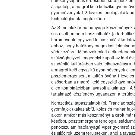
hatékonyságának érdekében korai posztemerg
állapotáig, a magról kelő kétszikű gyomnövé
gyomnövények 1-3 leveles fenológiai állapot
technológiának megfelelően.
Az S-metolaklór hatóanyagú készítmények v
sok esetben nem használhatók (a terbutila
háromévente egyszeri felhasználási korlátoz
ahhoz, hogy hatékony megoldást jelentsene
védekezésre. Mindezek miatt a dimetenami
szükséghelyzeti engedélyt kapott az idei évb
szudánifű kultúrákban való felhasználásra. A 
a magról kelő egyszikű gyomnövények elle
posztemergensen, a kultúrnövény 1 leveles 
elsősorban a magról kelő egyszikű gyomnöv
ellen kombinációban javasolt alkalmazni. 
tartalmazó készítmény ugyanazon a terület
Nemzetközi tapasztalatok (pl. Franciaorszá
gyomfajok (kakaslábfű, köles és muhar faj
akkor, amikor más készítményt a cirok már n
későbbi, posztemergens fenológiai stádium
penoxszulam hatóanyagú Viper gyomirtó sze
és silócirok üzemi területeken, ahol a tav