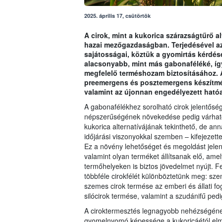
2025. április 17, csütörtök
A cirok, mint a kukorica szárazságtűrő al
hazai mezőgazdaságban. Terjedésével az
sajátosságai, köztük a gyomirtás kérdé
alacsonyabb, mint más gabonaféléké, így
megfelelő terméshozam biztosításához. A
preemergens és posztemergens készítmény
valamint az újonnan engedélyezett ható
A gabonafélékhez sorolható cirok jelentősé
népszerűségének növekedése pedig várhatóan
kukorica alternatívájának tekinthető, de ann
időjárási viszonyokkal szemben – kifejezett
Ez a növény lehetőséget és megoldást jelen
valamint olyan terméket állítsanak elő, am
termőhelyeken is biztos jövedelmet nyújt. F
többféle cirokfélét különböztetünk meg: szem
szemes cirok termése az emberi és állati fog
silócirok termése, valamint a szudánifű pedi
A ciroktermesztés legnagyobb nehézségéne
gyomelnyomó képessége a kukoricáétól elm