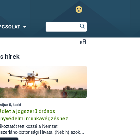
PCSOLAT
s hírek
május 5, kedd
dlet a jogszerű drónos
nyvédelmi munkavégzéshez
jékoztatót tett közzé a Nemzeti
iszerlánc-biztonsági Hivatal (Nébih) azok
ra, akik drónnal szeretnének