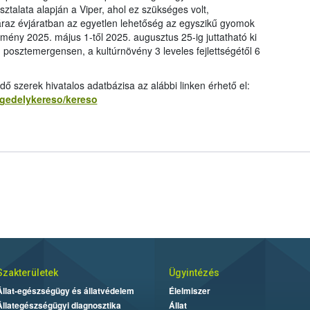
ztalata alapján a Viper, ahol ez szükséges volt,
záraz évjáratban az egyetlen lehetőség az egyszikű gyomok
mény 2025. május 1-től 2025. augusztus 25-ig juttatható ki
, posztemergensen, a kultúrnövény 3 leveles fejlettségétől 6
szerek hivatalos adatbázisa az alábbi linken érhető el:
ngedelykereso/kereso
Szakterületek
Ügyintézés
Állat-egészségügy és állatvédelem
Élelmiszer
Állategészségügyi diagnosztika
Állat