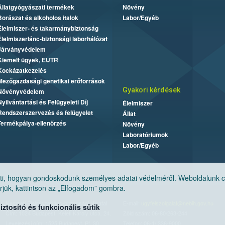
Állatgyógyászati termékek
Növény
Borászat és alkoholos italok
Labor/Egyéb
Élelmiszer- és takarmánybiztonság
Élelmiszerlánc-biztonsági laborhálózat
Járványvédelem
Kiemelt ügyek, EUTR
Kockázatkezelés
Mezőgazdasági genetikai erőforrások
Gyakori kérdések
Növényvédelem
Nyilvántartási és Felügyeleti Díj
Élelmiszer
Rendszerszervezés és felügyelet
Állat
Termékpálya-ellenőrzés
Növény
Laboratóriumok
Labor/Egyéb
, hogyan gondoskodunk személyes adatai védelméről. Weboldalunk cook
jük, kattintson az „Elfogadom” gombra.
Nemzeti Élelmiszerlánc-biztonsági Hivatal
E-mail:
ugyfelszolgalat@nebih.gov.hu
tosító és funkcionális sütik
Cím: 1024 Budapest, Keleti Károly utca. 24.
Zöld szám: 06-80/263-244
Levelezési cím: 1525 Budapest. Pf. 30.
Telefon: 06-1/ 336-9000