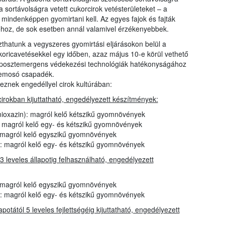
 sortávolságra vetett cukorcirok vetésterületeket – a
ndenképpen gyomirtani kell. Az egyes fajok és fajták
áéhoz, de sok esetben annál valamivel érzékenyebbek.
szthatunk a vegyszeres gyomirtási eljárásokon belül a
oricavetésekkel egy időben, azaz május 10-e körül vethető
i posztemergens védekezési technológiák hatékonyságához
 bemosó csapadék.
znek engedéllyel cirok kultúrában:
rokban kijuttatható, engedélyezett készítmények:
mioxazin): magról kelő kétszikű gyomnövények
): magról kelő egy- és kétszikű gyomnövények
 magról kelő egyszikű gyomnövények
): magról kelő egy- és kétszikű gyomnövények
 leveles állapotig felhasználható, engedélyezett
 magról kelő egyszikű gyomnövények
): magról kelő egy- és kétszikű gyomnövények
otától 5 leveles fejlettségéig kijuttatható, engedélyezett