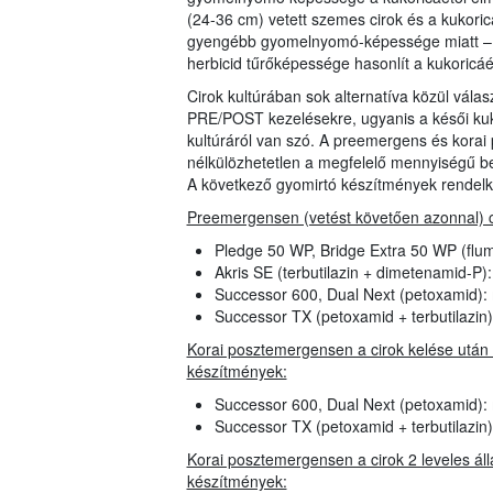
(24-36 cm) vetett szemes cirok és a kukorica
gyengébb gyomelnyomó-képessége miatt – mi
herbicid tűrőképessége hasonlít a kukoric
Cirok kultúrában sok alternatíva közül vála
PRE/POST kezelésekre, ugyanis a késői kuk
kultúráról van szó. A preemergens és kora
nélkülözhetetlen a megfelelő mennyiségű
A következő gyomirtó készítmények rendelke
Preemergensen (vetést követően azonnal) ci
Pledge 50 WP, Bridge Extra 50 WP (flu
Akris SE (terbutilazin + dimetenamid-P
Successor 600, Dual Next (petoxamid):
Successor TX (petoxamid + terbutilazin
Korai posztemergensen a cirok kelése után 3
készítmények:
Successor 600, Dual Next (petoxamid):
Successor TX (petoxamid + terbutilazin
Korai posztemergensen a cirok 2 leveles állap
készítmények: