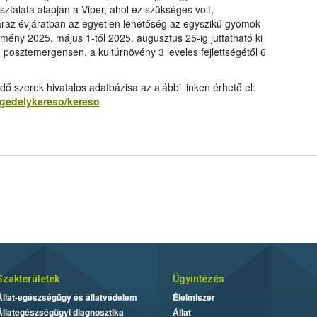
ztalata alapján a Viper, ahol ez szükséges volt,
záraz évjáratban az egyetlen lehetőség az egyszikű gyomok
mény 2025. május 1-től 2025. augusztus 25-ig juttatható ki
, posztemergensen, a kultúrnövény 3 leveles fejlettségétől 6
szerek hivatalos adatbázisa az alábbi linken érhető el:
ngedelykereso/kereso
Szakterületek
Ügyintézés
Állat-egészségügy és állatvédelem
Élelmiszer
Állategészségügyi diagnosztika
Állat