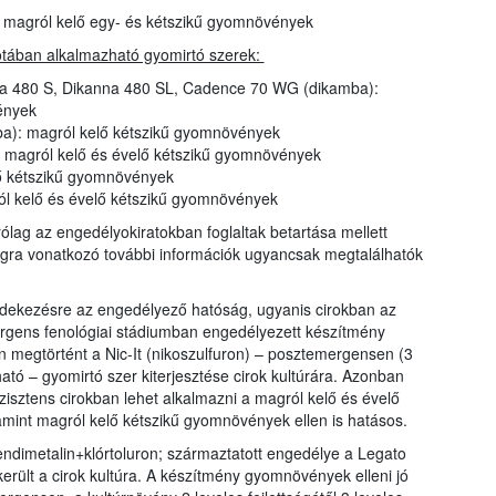
): magról kelő egy- és kétszikű gyomnövények
otában alkalmazható gyomirtó szerek:
ika 480 S, Dikanna 480 SL, Cadence 70 WG (dikamba):
ények
a): magról kelő kétszikű gyomnövények
: magról kelő és évelő kétszikű gyomnövények
ő kétszikű gyomnövények
ról kelő és évelő kétszikű gyomnövények
rólag az engedélyokiratokban foglaltak betartása mellett
ágra vonatkozó további információk ugyancsak megtalálhatók
édekezésre az engedélyező hatóság, ugyanis cirokban az
rgens fenológiai stádiumban engedélyezett készítmény
n megtörtént a Nic-It (nikoszulfuron) – posztemergensen (3
atható – gyomirtó szer kiterjesztése cirok kultúrára. Azonban
zisztens cirokban lehet alkalmazni a magról kelő és évelő
lamint magról kelő kétszikű gyomnövények ellen is hatásos.
endimetalin+klórtoluron; származtatott engedélye a Legato
került a cirok kultúra. A készítmény gyomnövények elleni jó