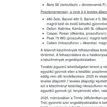
Akris SE (terbutilazin + dimetenamid-P
Posztemergensen, a cirok 3-6 leveles állap
480-Solo, Banvel 480 S, Banvel 4 S, B
magról kelő és évelő kétszikű gyomnöv
Delion, Kalimba, Kamba 480 SL (dikamb
Casper, Rosan (dikamba, proszulfuron)
Peak 75 WG (proszulfuron): magról kel
Callam (tritoszulfuron + dikamba): mag
A felsorolt készítmények felhasználása kizá
történhet. A felhasználásra és a hatékonys
a készítmények engedélyokirataiban.
További jogszerű lehetőségeket teremt a v
egyszikű gyomok ellen a későbbi, poszteme
eddig nem állt rendelkezésre. 2025 év elejé
leveles állapottól 7 leveles állapotig) kijutt
ezt a készítményt kizárólag nikoszulfuron re
egyszikű gyomok (pl. fenyércirok) ellen, va
2025. márciusában a Trinity (diflufenikan+p
Trio) gyomirtó szer engedélyokiratába is be