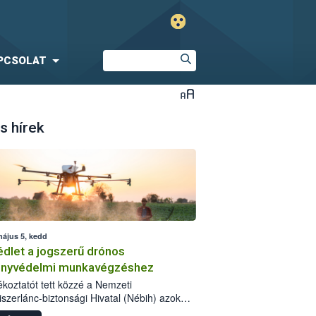
PCSOLAT
s hírek
május 5, kedd
dlet a jogszerű drónos
nyvédelmi munkavégzéshez
jékoztatót tett közzé a Nemzeti
iszerlánc-biztonsági Hivatal (Nébih) azok
ra, akik drónnal szeretnének