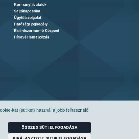
Kormányhivatalok
Sajtókapcsolat
Ügyfélszolgálat
Hatósági jogsegély
Élelmiszermentő Központ
Hírlevél feliratkozás
ie-kat (sütiket) használ a jobb felhasználói
ÖSSZES SÜTI ELFOGADÁSA
KIVÁLASZTOTT SÜTIK ELFOGADÁSA