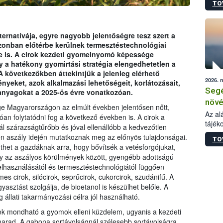
TO
növén
tevék
össze
működ
ternatívája, egyre nagyobb jelentőségre tesz szert a
hatósá
onban előtérbe kerülnek termesztéstechnológiai
se is. A cirok kezdeti gyomelnyomó képessége
 a hatékony gyomirtási stratégia elengedhetetlen a
 következőkben áttekintjük a jelenleg elérhető
2026. 
eket, azok alkalmazási lehetőségeit, korlátozásait,
Segé
anyagokat a 2025-ös évre vonatkozóan.
növé
ge Magyarországon az elmúlt években jelentősen nőtt,
gazd
Az al
 folytatódni fog a következő években is. A cirok a
tájék
felté
ál szárazságtűrőbb és jóval ellenállóbb a kedvezőtlen
válás
en aszály idején mutatkoznak meg az előnyös tulajdonságai.
TO
tápan
thet a gazdáknak arra, hogy bővítsék a vetésforgójukat,
legfon
ely az aszályos körülmények között, gyengébb adottságú
elhasználásától és termesztéstechnológiától függően
es cirok, silócirok, seprűcirok, cukorcirok, szudánifű. A
yasztást szolgálja, de bioetanol is készülhet belőle. A
g állati takarmányozási célra jól használható.
k mondható a gyomok elleni küzdelem, ugyanis a kezdeti
arad. A gabona sortávolságnál szélesebb sortávolságra