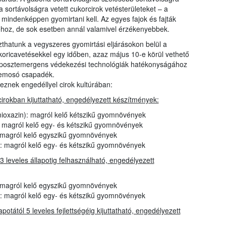
 sortávolságra vetett cukorcirok vetésterületeket – a
ndenképpen gyomirtani kell. Az egyes fajok és fajták
áéhoz, de sok esetben annál valamivel érzékenyebbek.
szthatunk a vegyszeres gyomirtási eljárásokon belül a
oricavetésekkel egy időben, azaz május 10-e körül vethető
i posztemergens védekezési technológiák hatékonyságához
 bemosó csapadék.
znek engedéllyel cirok kultúrában:
rokban kijuttatható, engedélyezett készítmények:
mioxazin): magról kelő kétszikű gyomnövények
): magról kelő egy- és kétszikű gyomnövények
 magról kelő egyszikű gyomnövények
): magról kelő egy- és kétszikű gyomnövények
 leveles állapotig felhasználható, engedélyezett
 magról kelő egyszikű gyomnövények
): magról kelő egy- és kétszikű gyomnövények
otától 5 leveles fejlettségéig kijuttatható, engedélyezett