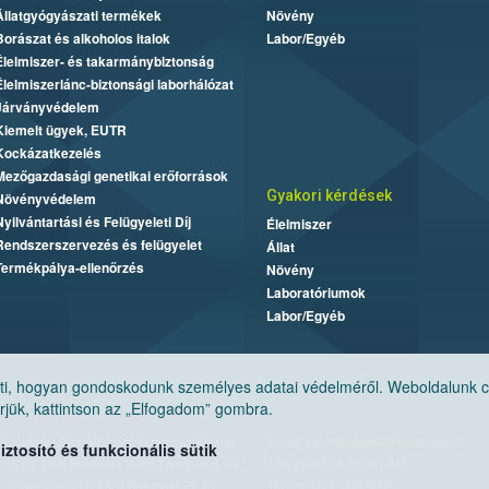
Állatgyógyászati termékek
Növény
Borászat és alkoholos italok
Labor/Egyéb
Élelmiszer- és takarmánybiztonság
Élelmiszerlánc-biztonsági laborhálózat
Járványvédelem
Kiemelt ügyek, EUTR
Kockázatkezelés
Mezőgazdasági genetikai erőforrások
Gyakori kérdések
Növényvédelem
Nyilvántartási és Felügyeleti Díj
Élelmiszer
Rendszerszervezés és felügyelet
Állat
Termékpálya-ellenőrzés
Növény
Laboratóriumok
Labor/Egyéb
, hogyan gondoskodunk személyes adatai védelméről. Weboldalunk cook
jük, kattintson az „Elfogadom” gombra.
Nemzeti Élelmiszerlánc-biztonsági Hivatal
E-mail:
ugyfelszolgalat@nebih.gov.hu
tosító és funkcionális sütik
Cím: 1024 Budapest, Keleti Károly utca. 24.
Zöld szám: 06-80/263-244
Levelezési cím: 1525 Budapest. Pf. 30.
Telefon: 06-1/ 336-9000