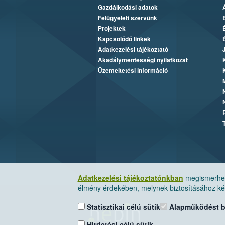
Gazdálkodási adatok
Felügyeleti szervünk
Projektek
Kapcsolódó linkek
Adatkezelési tájékoztató
Akadálymentességi nyilatkozat
Üzemeltetési információ
Adatkezelési tájékoztatónkban
megismerheti
élmény érdekében, melynek biztosításához kér
Statisztikai célú sütik
Alapműködést biz
Hirdetési célú sütik