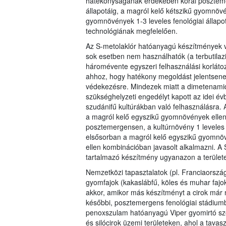
hatékonyságának érdekében korai posztemerg
állapotáig, a magról kelő kétszikű gyomnövé
gyomnövények 1-3 leveles fenológiai állapot
technológiának megfelelően.
Az S-metolaklór hatóanyagú készítmények v
sok esetben nem használhatók (a terbutila
háromévente egyszeri felhasználási korlátoz
ahhoz, hogy hatékony megoldást jelentsene
védekezésre. Mindezek miatt a dimetenami
szükséghelyzeti engedélyt kapott az idei évb
szudánifű kultúrákban való felhasználásra. A 
a magról kelő egyszikű gyomnövények elle
posztemergensen, a kultúrnövény 1 leveles 
elsősorban a magról kelő egyszikű gyomnöv
ellen kombinációban javasolt alkalmazni. 
tartalmazó készítmény ugyanazon a terület
Nemzetközi tapasztalatok (pl. Franciaorszá
gyomfajok (kakaslábfű, köles és muhar faj
akkor, amikor más készítményt a cirok már n
későbbi, posztemergens fenológiai stádium
penoxszulam hatóanyagú Viper gyomirtó sze
és silócirok üzemi területeken, ahol a tav