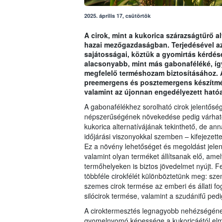
2025. április 17, csütörtök
A cirok, mint a kukorica szárazságtűrő al
hazai mezőgazdaságban. Terjedésével az
sajátosságai, köztük a gyomirtás kérdé
alacsonyabb, mint más gabonaféléké, így
megfelelő terméshozam biztosításához. A
preemergens és posztemergens készítmény
valamint az újonnan engedélyezett ható
A gabonafélékhez sorolható cirok jelentősé
népszerűségének növekedése pedig várhatóan
kukorica alternatívájának tekinthető, de ann
időjárási viszonyokkal szemben – kifejezett
Ez a növény lehetőséget és megoldást jelen
valamint olyan terméket állítsanak elő, am
termőhelyeken is biztos jövedelmet nyújt. F
többféle cirokfélét különböztetünk meg: szem
szemes cirok termése az emberi és állati fog
silócirok termése, valamint a szudánifű pedi
A ciroktermesztés legnagyobb nehézségéne
gyomelnyomó képessége a kukoricáétól elm