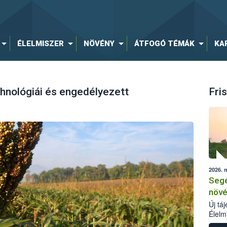
ÉLELMISZER
NÖVÉNY
ÁTFOGÓ TÉMÁK
KA
chnológiái és engedélyezett
Fris
2026. 
Segé
növé
Új tá
Élelm
számá