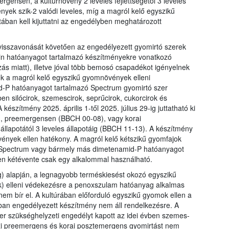
ensen, a kultúrnövény 2 leveles fejlettségétől 3 leveles
nyek szik-2 valódi leveles, míg a magról kelő egyszikű
ában kell kijuttatni az engedélyben meghatározott
isszavonását követően az engedélyezett gyomirtó szerek
zin hatóanyagot tartalmazó készítményekre vonatkozó
ás miatt), illetve jóval több bemosó csapadékot igényelnek
k a magról kelő egyszikű gyomnövények elleni
d-P hatóanyagot tartalmazó Spectrum gyomirtó szer
en silócirok, szemescirok, seprűcirok, cukorcirok és
készítmény 2025. április 1-től 2025. július 29-ig juttatható ki
n, preemergensen (BBCH 00-08), vagy korai
állapotától 3 leveles állapotáig (BBCH 11-13). A készítmény
ények ellen hatékony. A magról kelő kétszikű gyomfajok
A Spectrum vagy bármely más dimetenamid-P hatóanyagot
en kétévente csak egy alkalommal használható.
g) alapján, a legnagyobb terméskiesést okozó egyszikű
ok) elleni védekezésre a penoxszulam hatóanyag alkalmas
em bír el. A kultúrában előforduló egyszikű gyomok ellen a
ban engedélyezett készítmény nem áll rendelkezésre. A
r szükséghelyzeti engedélyt kapott az idei évben szemes-
aszi preemergens és korai posztemergens gyomirtást nem