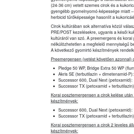
(24-36 cm) vetett szemes cirok és a kukorica
gyengébb gyomelnyomó-képessége miatt – mi
herbicid tűrőképessége hasonlít a kukoric
Cirok kultúrában sok alternatíva közül vála
PRE/POST kezelésekre, ugyanis a késői kuk
kultúráról van szó. A preemergens és kora
nélkülözhetetlen a megfelelő mennyiségű
A következő gyomirtó készítmények rendelke
Preemergensen (vetést követően azonnal) ci
Pledge 50 WP, Bridge Extra 50 WP (flu
Akris SE (terbutilazin + dimetenamid-P
Successor 600, Dual Next (petoxamid):
Successor TX (petoxamid + terbutilazin
Korai posztemergensen a cirok kelése után 3
készítmények:
Successor 600, Dual Next (petoxamid):
Successor TX (petoxamid + terbutilazin
Korai posztemergensen a cirok 2 leveles állap
készítmények: