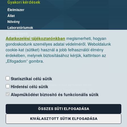
Gyakori kérdések
Élelmiszer
Állat
Növény
Laboratóriumok
Labor/Egyéb
Adatkezelési tájékoztatónkban
megismerheti, hogyan
gondoskodunk személyes adatai védelméről. Weboldalunk
cookie-kat (sütiket) használ a jobb felhasználói élmény
érdekében, melynek biztosításához kérjük, kattintson az
„Elfogadom” gombra.
Statisztikai célú sütik
Nemzeti Élelmiszerlánc-biztonsági Hivatal
Hirdetési célú sütik
Cím: 1024 Budapest, Keleti Károly utca. 24.
Alapműködést biztosító és funkcionális sütik
Levelezési cím: 1525 Budapest. Pf. 30.
ÖSSZES SÜTI ELFOGADÁSA
E-mail:
ugyfelszolgalat@nebih.gov.hu
Zöld szám: 06-80/263-244
KIVÁLASZTOTT SÜTIK ELFOGADÁSA
Telefon: 06-1/ 336-9000