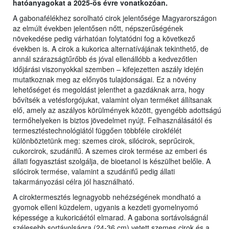
hatóanyagokat a 2025-ös évre vonatkozóan.
A gabonafélékhez sorolható cirok jelentősége Magyarországon
az elmúlt években jelentősen nőtt, népszerűségének
növekedése pedig várhatóan folytatódni fog a következő
években is. A cirok a kukorica alternatívájának tekinthető, de
annál szárazságtűrőbb és jóval ellenállóbb a kedvezőtlen
időjárási viszonyokkal szemben – kifejezetten aszály idején
mutatkoznak meg az előnyös tulajdonságai. Ez a növény
lehetőséget és megoldást jelenthet a gazdáknak arra, hogy
bővítsék a vetésforgójukat, valamint olyan terméket állítsanak
elő, amely az aszályos körülmények között, gyengébb adottságú
termőhelyeken is biztos jövedelmet nyújt. Felhasználásától és
termesztéstechnológiától függően többféle cirokfélét
különböztetünk meg: szemes cirok, silócirok, seprűcirok,
cukorcirok, szudánifű. A szemes cirok termése az emberi és
állati fogyasztást szolgálja, de bioetanol is készülhet belőle. A
silócirok termése, valamint a szudánifű pedig állati
takarmányozási célra jól használható.
A ciroktermesztés legnagyobb nehézségének mondható a
gyomok elleni küzdelem, ugyanis a kezdeti gyomelnyomó
képessége a kukoricáétól elmarad. A gabona sortávolságnál
szélesebb sortávolságra (24-36 cm) vetett szemes cirok és a