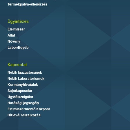
Termékpálya-ellenőrzés
Ügyintézés
Élelmiszer
Állat
Növény
Labor/Egyéb
Kapcsolat
Nébih Igazgatóságok
Nébih Laboratóriumok
Kormányhivatalok
Sajtókapcsolat
Ügyfélszolgálat
Hatósági jogsegély
Élelmiszermentő Központ
Hírlevél feliratkozás