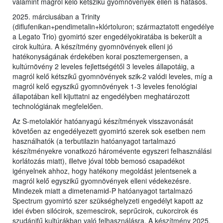
valamint magról kelő kétszikű gyomnövények ellen is hatásos.
2025. márciusában a Trinity
(diflufenikan+pendimetalin+klórtoluron; származtatott engedélye
a Legato Trio) gyomirtó szer engedélyokiratába is bekerült a
cirok kultúra. A készítmény gyomnövények elleni jó
hatékonyságának érdekében korai posztemergensen, a
kultúrnövény 2 leveles fejlettségétől 3 leveles állapotáig, a
magról kelő kétszikű gyomnövények szik-2 valódi leveles, míg a
magról kelő egyszikű gyomnövények 1-3 leveles fenológiai
állapotában kell kijuttatni az engedélyben meghatározott
technológiának megfelelően.
Az S-metolaklór hatóanyagú készítmények visszavonását
követően az engedélyezett gyomirtó szerek sok esetben nem
használhatók (a terbutilazin hatóanyagot tartalmazó
készítményekre vonatkozó háromévente egyszeri felhasználási
korlátozás miatt), illetve jóval több bemosó csapadékot
igényelnek ahhoz, hogy hatékony megoldást jelentsenek a
magról kelő egyszikű gyomnövények elleni védekezésre.
Mindezek miatt a dimetenamid-P hatóanyagot tartalmazó
Spectrum gyomirtó szer szükséghelyzeti engedélyt kapott az
idei évben silócirok, szemescirok, seprűcirok, cukorcirok és
szudánifű kultúrákban való felhasználásra. A készítmény 2025.