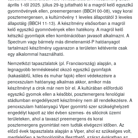
április 1-től 2025. július 29-ig juttatható ki a magról kelő egyszikű
gyomnövények ellen, preemergensen (BBCH 00-08), vagy korai
posztemergensen, a kultúrnövény 1 leveles állapotától 3 leveles
állapotáig (BBCH 11-13). A készítmény elsősorban a magról
kelő egyszikű gyomnövények ellen hatékony. A magról kelő
kétszikű gyomfajok ellen kombinációban javasolt alkalmazni. A
Spectrum vagy bármely más dimetenamid-P hatóanyagot
tartalmazó készítmény ugyanazon a területen kétévente csak
egy alkalommal használható.
Nemzetközi tapasztalatok (pl. Franciaország) alapján, a
legnagyobb terméskiesést okozó egyszikű gyomfajok
(kakaslábfű, köles és muhar fajok) elleni védekezésre a
penoxszulam hatóanyag alkalmas akkor, amikor más
készítményt a cirok már nem bír el. A kultúrában előforduló
egyszikű gyomok ellen a későbbi, posztemergens fenológiai
stádiumban engedélyezett készítmény nem áll rendelkezésre. A
penoxszulam hatóanyagú Viper gyomirtó szer szükséghelyzeti
engedélyt kapott az idei évben szemes- és silócirok üzemi
területeken, ahol a tavaszi preemergens és korai
posztemergens gyomirtást nem tudták elvégezni időben. Az
előző évek tapasztalata alapján a Viper, ahol ez szükséges volt,
megfelelően a technológiába illeszthető, száraz évjáratban az