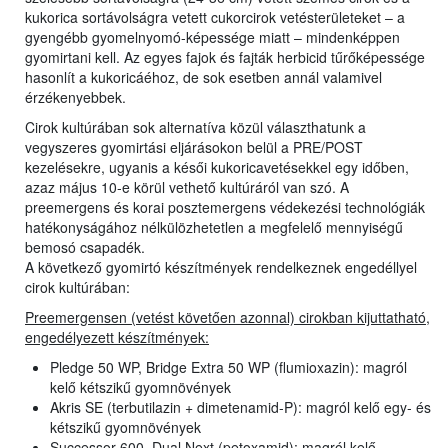
kukorica sortávolságra vetett cukorcirok vetésterületeket – a
gyengébb gyomelnyomó-képessége miatt – mindenképpen
gyomirtani kell. Az egyes fajok és fajták herbicid tűrőképessége
hasonlít a kukoricáéhoz, de sok esetben annál valamivel
érzékenyebbek.
Cirok kultúrában sok alternatíva közül választhatunk a
vegyszeres gyomirtási eljárásokon belül a PRE/POST
kezelésekre, ugyanis a késői kukoricavetésekkel egy időben,
azaz május 10-e körül vethető kultúráról van szó. A
preemergens és korai posztemergens védekezési technológiák
hatékonyságához nélkülözhetetlen a megfelelő mennyiségű
bemosó csapadék.
A következő gyomirtó készítmények rendelkeznek engedéllyel
cirok kultúrában:
Preemergensen (vetést követően azonnal) cirokban kijuttatható,
engedélyezett készítmények:
Pledge 50 WP, Bridge Extra 50 WP (flumioxazin): magról
kelő kétszikű gyomnövények
Akris SE (terbutilazin + dimetenamid-P): magról kelő egy- és
kétszikű gyomnövények
Successor 600, Dual Next (petoxamid): magról kelő