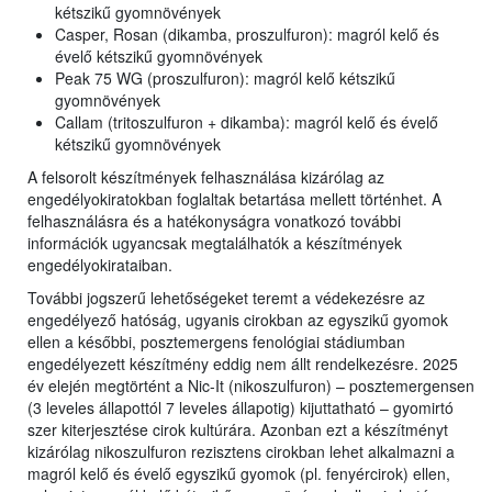
kétszikű gyomnövények
Casper, Rosan (dikamba, proszulfuron): magról kelő és
évelő kétszikű gyomnövények
Peak 75 WG (proszulfuron): magról kelő kétszikű
gyomnövények
Callam (tritoszulfuron + dikamba): magról kelő és évelő
kétszikű gyomnövények
A felsorolt készítmények felhasználása kizárólag az
engedélyokiratokban foglaltak betartása mellett történhet. A
felhasználásra és a hatékonyságra vonatkozó további
információk ugyancsak megtalálhatók a készítmények
engedélyokirataiban.
További jogszerű lehetőségeket teremt a védekezésre az
engedélyező hatóság, ugyanis cirokban az egyszikű gyomok
ellen a későbbi, posztemergens fenológiai stádiumban
engedélyezett készítmény eddig nem állt rendelkezésre. 2025
év elején megtörtént a Nic-It (nikoszulfuron) – posztemergensen
(3 leveles állapottól 7 leveles állapotig) kijuttatható – gyomirtó
szer kiterjesztése cirok kultúrára. Azonban ezt a készítményt
kizárólag nikoszulfuron rezisztens cirokban lehet alkalmazni a
magról kelő és évelő egyszikű gyomok (pl. fenyércirok) ellen,