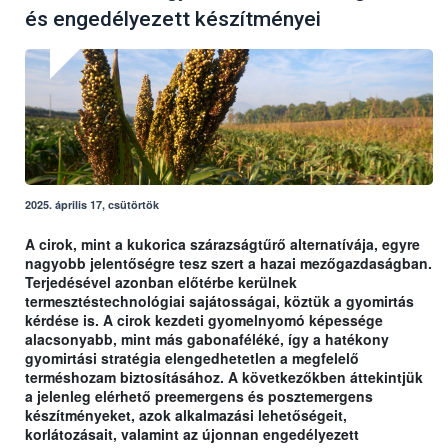
és engedélyezett készítményei
2025. április 17, csütörtök
A cirok, mint a kukorica szárazságtűrő alternatívája, egyre
nagyobb jelentőségre tesz szert a hazai mezőgazdaságban.
Terjedésével azonban előtérbe kerülnek
termesztéstechnológiai sajátosságai, köztük a gyomirtás
kérdése is. A cirok kezdeti gyomelnyomó képessége
alacsonyabb, mint más gabonaféléké, így a hatékony
gyomirtási stratégia elengedhetetlen a megfelelő
terméshozam biztosításához. A következőkben áttekintjük
a jelenleg elérhető preemergens és posztemergens
készítményeket, azok alkalmazási lehetőségeit,
korlátozásait, valamint az újonnan engedélyezett