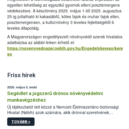
egyetlen lehetőség az egyszikű gyomok elleni posztemergens
védekezésre. A készítmény 2025. május 1-től 2025. augusztus
25-ig juttatható ki kakaslábfű, köles fajok és muhar fajok ellen,
posztemergensen, a kultúrnövény 3 leveles fejlettségétől 6
leveles állapotáig.
A Magyarországon engedélyezett növényvédő szerek hivatalos
adatbázisa az alábbi linken érhető el:
https://novenyvedoszer.nebih.gov.hu/Engedelykereso/kere
so
Friss hírek
2026. május 5, kedd
Segédlet a jogszerű drónos növényvédelmi
munkavégzéshez
Új tájékoztatót tett közzé a Nemzeti Élelmiszerlánc-biztonsági
Hivatal (Nébih) azok számára, akik drónnal szeretnének
növényvédelmi vagy tápanyag-gazdálkodási tevékenységet
TOVÁBB >
végezni Magyarországon. Az összefoglaló részletesen
szerepelnek a jogszerű működéshez szükséges személyi,