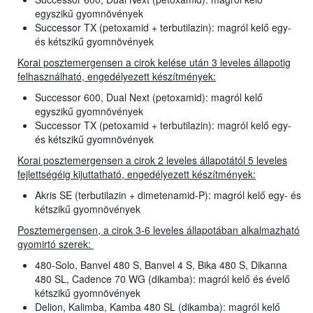
egyszikű gyomnövények
Successor TX (petoxamid + terbutilazin): magról kelő egy-
és kétszikű gyomnövények
Korai posztemergensen a cirok kelése után 3 leveles állapotig
felhasználható, engedélyezett készítmények:
Successor 600, Dual Next (petoxamid): magról kelő
egyszikű gyomnövények
Successor TX (petoxamid + terbutilazin): magról kelő egy-
és kétszikű gyomnövények
Korai posztemergensen a cirok 2 leveles állapotától 5 leveles
fejlettségéig kijuttatható, engedélyezett készítmények:
Akris SE (terbutilazin + dimetenamid-P): magról kelő egy- és
kétszikű gyomnövények
Posztemergensen, a cirok 3-6 leveles állapotában alkalmazható
gyomirtó szerek:
480-Solo, Banvel 480 S, Banvel 4 S, Bika 480 S, Dikanna
480 SL, Cadence 70 WG (dikamba): magról kelő és évelő
kétszikű gyomnövények
Delion, Kalimba, Kamba 480 SL (dikamba): magról kelő