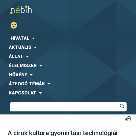
HIVATAL
AKTUÁLIS
ÁLLAT
ÉLELMISZER
NÖVÉNY
ÁTFOGÓ TÉMÁK
KAPCSOLAT
A cirok kultúra gyomirtási technológiái