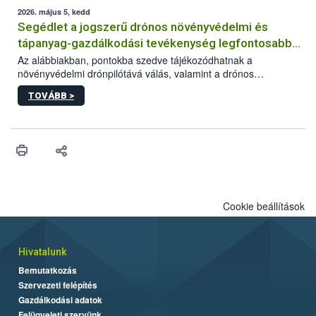
műszaki és hatósági feltételek.
2026. május 5, kedd
Segédlet a jogszerű drónos növényvédelmi és
tápanyag-gazdálkodási tevékenység legfontosabb
feltételeiről
Az alábbiakban, pontokba szedve tájékozódhatnak a
növényvédelmi drónpilótává válás, valamint a drónos
növényvédelmi és tápanyag-gazdálkodási tevékenység
TOVÁBB >
végzésének legfontosabb feltételeiről*.
Cookie beállítások
Hivatalunk
Bemutatkozás
Szervezeti felépítés
Gazdálkodási adatok
Felügyeleti szervünk