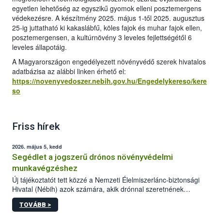
egyetlen lehetőség az egyszikű gyomok elleni posztemergens
védekezésre. A készítmény 2025. május 1-től 2025. augusztus
25-ig juttatható ki kakaslábfű, köles fajok és muhar fajok ellen,
posztemergensen, a kultúrnövény 3 leveles fejlettségétől 6
leveles állapotáig.
A Magyarországon engedélyezett növényvédő szerek hivatalos
adatbázisa az alábbi linken érhető el:
https://novenyvedoszer.nebih.gov.hu/Engedelykereso/kere
so
Friss hírek
2026. május 5, kedd
Segédlet a jogszerű drónos növényvédelmi
munkavégzéshez
Új tájékoztatót tett közzé a Nemzeti Élelmiszerlánc-biztonsági
Hivatal (Nébih) azok számára, akik drónnal szeretnének
növényvédelmi vagy tápanyag-gazdálkodási tevékenységet
TOVÁBB >
végezni Magyarországon. Az összefoglaló részletesen
szerepelnek a jogszerű működéshez szükséges személyi,