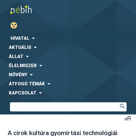
HIVATAL
AKTUÁLIS
ÁLLAT
ÉLELMISZER
NÖVÉNY
ÁTFOGÓ TÉMÁK
KAPCSOLAT
A cirok kultúra gyomirtási technológiái