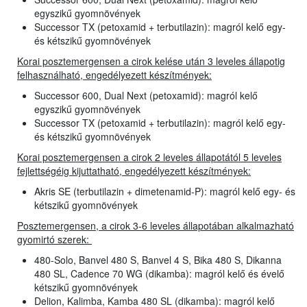
egyszikű gyomnövények
Successor TX (petoxamid + terbutilazin): magról kelő egy-
és kétszikű gyomnövények
Korai posztemergensen a cirok kelése után 3 leveles állapotig
felhasználható, engedélyezett készítmények:
Successor 600, Dual Next (petoxamid): magról kelő
egyszikű gyomnövények
Successor TX (petoxamid + terbutilazin): magról kelő egy-
és kétszikű gyomnövények
Korai posztemergensen a cirok 2 leveles állapotától 5 leveles
fejlettségéig kijuttatható, engedélyezett készítmények:
Akris SE (terbutilazin + dimetenamid-P): magról kelő egy- és
kétszikű gyomnövények
Posztemergensen, a cirok 3-6 leveles állapotában alkalmazható
gyomirtó szerek:
480-Solo, Banvel 480 S, Banvel 4 S, Bika 480 S, Dikanna
480 SL, Cadence 70 WG (dikamba): magról kelő és évelő
kétszikű gyomnövények
Delion, Kalimba, Kamba 480 SL (dikamba): magról kelő