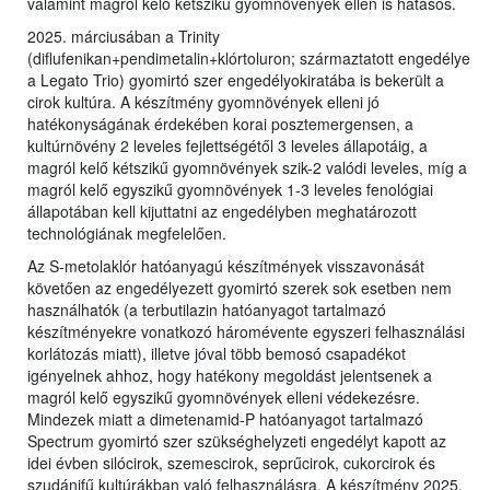
valamint magról kelő kétszikű gyomnövények ellen is hatásos.
2025. márciusában a Trinity
(diflufenikan+pendimetalin+klórtoluron; származtatott engedélye
a Legato Trio) gyomirtó szer engedélyokiratába is bekerült a
cirok kultúra. A készítmény gyomnövények elleni jó
hatékonyságának érdekében korai posztemergensen, a
kultúrnövény 2 leveles fejlettségétől 3 leveles állapotáig, a
magról kelő kétszikű gyomnövények szik-2 valódi leveles, míg a
magról kelő egyszikű gyomnövények 1-3 leveles fenológiai
állapotában kell kijuttatni az engedélyben meghatározott
technológiának megfelelően.
Az S-metolaklór hatóanyagú készítmények visszavonását
követően az engedélyezett gyomirtó szerek sok esetben nem
használhatók (a terbutilazin hatóanyagot tartalmazó
készítményekre vonatkozó háromévente egyszeri felhasználási
korlátozás miatt), illetve jóval több bemosó csapadékot
igényelnek ahhoz, hogy hatékony megoldást jelentsenek a
magról kelő egyszikű gyomnövények elleni védekezésre.
Mindezek miatt a dimetenamid-P hatóanyagot tartalmazó
Spectrum gyomirtó szer szükséghelyzeti engedélyt kapott az
idei évben silócirok, szemescirok, seprűcirok, cukorcirok és
szudánifű kultúrákban való felhasználásra. A készítmény 2025.