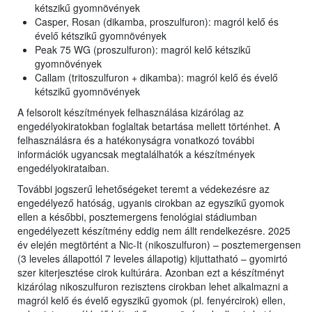
kétszikű gyomnövények
Casper, Rosan (dikamba, proszulfuron): magról kelő és
évelő kétszikű gyomnövények
Peak 75 WG (proszulfuron): magról kelő kétszikű
gyomnövények
Callam (tritoszulfuron + dikamba): magról kelő és évelő
kétszikű gyomnövények
A felsorolt készítmények felhasználása kizárólag az
engedélyokiratokban foglaltak betartása mellett történhet. A
felhasználásra és a hatékonyságra vonatkozó további
információk ugyancsak megtalálhatók a készítmények
engedélyokirataiban.
További jogszerű lehetőségeket teremt a védekezésre az
engedélyező hatóság, ugyanis cirokban az egyszikű gyomok
ellen a későbbi, posztemergens fenológiai stádiumban
engedélyezett készítmény eddig nem állt rendelkezésre. 2025
év elején megtörtént a Nic-It (nikoszulfuron) – posztemergensen
(3 leveles állapottól 7 leveles állapotig) kijuttatható – gyomirtó
szer kiterjesztése cirok kultúrára. Azonban ezt a készítményt
kizárólag nikoszulfuron rezisztens cirokban lehet alkalmazni a
magról kelő és évelő egyszikű gyomok (pl. fenyércirok) ellen,