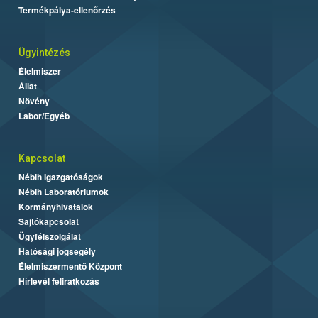
Termékpálya-ellenőrzés
Ügyintézés
Élelmiszer
Állat
Növény
Labor/Egyéb
Kapcsolat
Nébih Igazgatóságok
Nébih Laboratóriumok
Kormányhivatalok
Sajtókapcsolat
Ügyfélszolgálat
Hatósági jogsegély
Élelmiszermentő Központ
Hírlevél feliratkozás