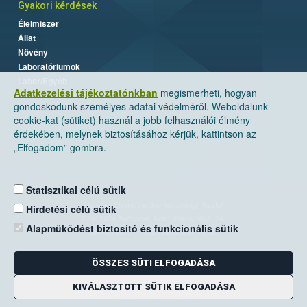
Gyakori kérdések
Élelmiszer
Állat
Növény
Laboratóriumok
Labor/Egyéb
Adatkezelési tájékoztatónkban
megismerheti, hogyan
gondoskodunk személyes adatai védelméről. Weboldalunk
cookie-kat (sütiket) használ a jobb felhasználói élmény
érdekében, melynek biztosításához kérjük, kattintson az
„Elfogadom” gombra.
Statisztikai célú sütik
Nemzeti Élelmiszerlánc-biztonsági Hivatal
Hirdetési célú sütik
Cím: 1024 Budapest, Keleti Károly utca. 24.
Alapműködést biztosító és funkcionális sütik
Levelezési cím: 1525 Budapest. Pf. 30.
ÖSSZES SÜTI ELFOGADÁSA
E-mail:
ugyfelszolgalat@nebih.gov.hu
Zöld szám: 06-80/263-244
KIVÁLASZTOTT SÜTIK ELFOGADÁSA
Telefon: 06-1/ 336-9000