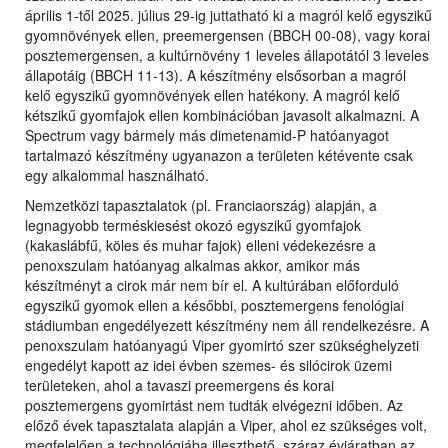
április 1-től 2025. július 29-ig juttatható ki a magról kelő egyszikű
gyomnövények ellen, preemergensen (BBCH 00-08), vagy korai
posztemergensen, a kultúrnövény 1 leveles állapotától 3 leveles
állapotáig (BBCH 11-13). A készítmény elsősorban a magról
kelő egyszikű gyomnövények ellen hatékony. A magról kelő
kétszikű gyomfajok ellen kombinációban javasolt alkalmazni. A
Spectrum vagy bármely más dimetenamid-P hatóanyagot
tartalmazó készítmény ugyanazon a területen kétévente csak
egy alkalommal használható.
Nemzetközi tapasztalatok (pl. Franciaország) alapján, a
legnagyobb terméskiesést okozó egyszikű gyomfajok
(kakaslábfű, köles és muhar fajok) elleni védekezésre a
penoxszulam hatóanyag alkalmas akkor, amikor más
készítményt a cirok már nem bír el. A kultúrában előforduló
egyszikű gyomok ellen a későbbi, posztemergens fenológiai
stádiumban engedélyezett készítmény nem áll rendelkezésre. A
penoxszulam hatóanyagú Viper gyomirtó szer szükséghelyzeti
engedélyt kapott az idei évben szemes- és silócirok üzemi
területeken, ahol a tavaszi preemergens és korai
posztemergens gyomirtást nem tudták elvégezni időben. Az
előző évek tapasztalata alapján a Viper, ahol ez szükséges volt,
megfelelően a technológiába illeszthető, száraz évjáratban az