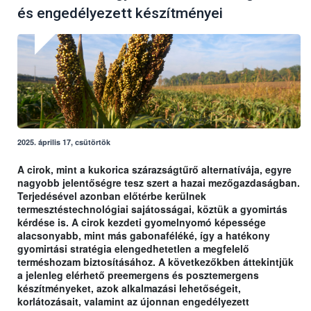
és engedélyezett készítményei
2025. április 17, csütörtök
A cirok, mint a kukorica szárazságtűrő alternatívája, egyre
nagyobb jelentőségre tesz szert a hazai mezőgazdaságban.
Terjedésével azonban előtérbe kerülnek
termesztéstechnológiai sajátosságai, köztük a gyomirtás
kérdése is. A cirok kezdeti gyomelnyomó képessége
alacsonyabb, mint más gabonaféléké, így a hatékony
gyomirtási stratégia elengedhetetlen a megfelelő
terméshozam biztosításához. A következőkben áttekintjük
a jelenleg elérhető preemergens és posztemergens
készítményeket, azok alkalmazási lehetőségeit,
korlátozásait, valamint az újonnan engedélyezett