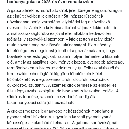
hatóanyagokat a 2025-ös évre vonatkozóan.
A gabonafélékhez sorolható cirok jelentősége Magyarországon
az elmúlt években jelentősen nőtt, népszerűségének
növekedése pedig várhatóan folytatódni fog a következő
években is. A cirok a kukorica alternatívájának tekinthető, de
annál szárazságtűrőbb és jóval ellenállóbb a kedvezőtlen
időjárási viszonyokkal szemben – kifejezetten aszály idején
mutatkoznak meg az előnyös tulajdonságai. Ez a növény
lehetőséget és megoldást jelenthet a gazdáknak arra, hogy
bővítsék a vetésforgójukat, valamint olyan terméket állítsanak
elő, amely az aszályos körülmények között, gyengébb adottságú
termőhelyeken is biztos jövedelmet nyújt. Felhasználásától és
termesztéstechnológiától függően többféle cirokfélét
különböztetünk meg: szemes cirok, silócirok, seprűcirok,
cukorcirok, szudánifű. A szemes cirok termése az emberi és
állati fogyasztást szolgálja, de bioetanol is készülhet belőle. A
silócirok termése, valamint a szudánifű pedig állati
takarmányozási célra jól használható.
A ciroktermesztés legnagyobb nehézségének mondható a
gyomok elleni küzdelem, ugyanis a kezdeti gyomelnyomó
képessége a kukoricáétól elmarad. A gabona sortávolságnál
szélesebb sortávolságra (24-36 cm) vetett szemes cirok és a