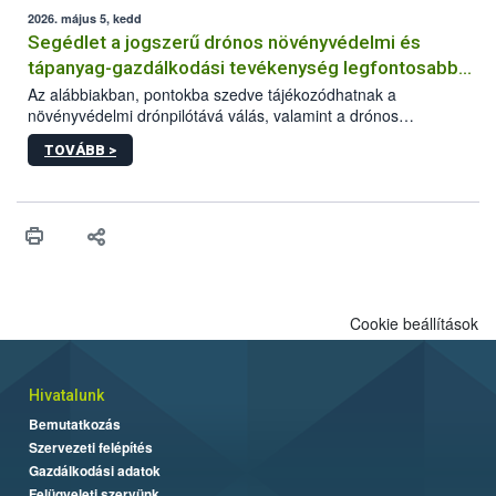
műszaki és hatósági feltételek.
2026. május 5, kedd
Segédlet a jogszerű drónos növényvédelmi és
tápanyag-gazdálkodási tevékenység legfontosabb
feltételeiről
Az alábbiakban, pontokba szedve tájékozódhatnak a
növényvédelmi drónpilótává válás, valamint a drónos
növényvédelmi és tápanyag-gazdálkodási tevékenység
TOVÁBB >
végzésének legfontosabb feltételeiről*.
Cookie beállítások
Hivatalunk
Bemutatkozás
Szervezeti felépítés
Gazdálkodási adatok
Felügyeleti szervünk