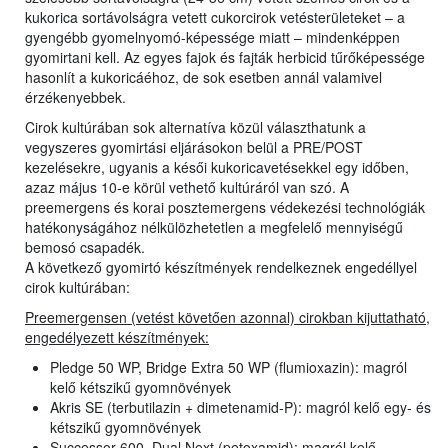
kukorica sortávolságra vetett cukorcirok vetésterületeket – a
gyengébb gyomelnyomó-képessége miatt – mindenképpen
gyomirtani kell. Az egyes fajok és fajták herbicid tűrőképessége
hasonlít a kukoricáéhoz, de sok esetben annál valamivel
érzékenyebbek.
Cirok kultúrában sok alternatíva közül választhatunk a
vegyszeres gyomirtási eljárásokon belül a PRE/POST
kezelésekre, ugyanis a késői kukoricavetésekkel egy időben,
azaz május 10-e körül vethető kultúráról van szó. A
preemergens és korai posztemergens védekezési technológiák
hatékonyságához nélkülözhetetlen a megfelelő mennyiségű
bemosó csapadék.
A következő gyomirtó készítmények rendelkeznek engedéllyel
cirok kultúrában:
Preemergensen (vetést követően azonnal) cirokban kijuttatható,
engedélyezett készítmények:
Pledge 50 WP, Bridge Extra 50 WP (flumioxazin): magról
kelő kétszikű gyomnövények
Akris SE (terbutilazin + dimetenamid-P): magról kelő egy- és
kétszikű gyomnövények
Successor 600, Dual Next (petoxamid): magról kelő