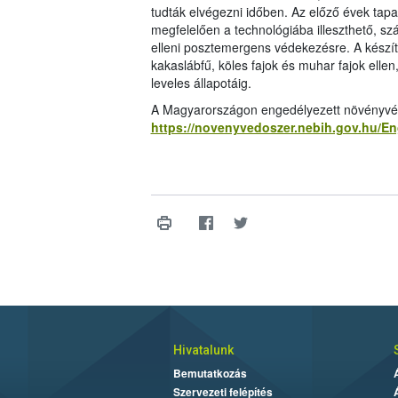
tudták elvégezni időben. Az előző évek tapas
megfelelően a technológiába illeszthető, s
elleni posztemergens védekezésre. A készít
kakaslábfű, köles fajok és muhar fajok ellen
leveles állapotáig.
A Magyarországon engedélyezett növényvédő 
https://novenyvedoszer.nebih.gov.hu/E
Hivatalunk
Bemutatkozás
Szervezeti felépítés