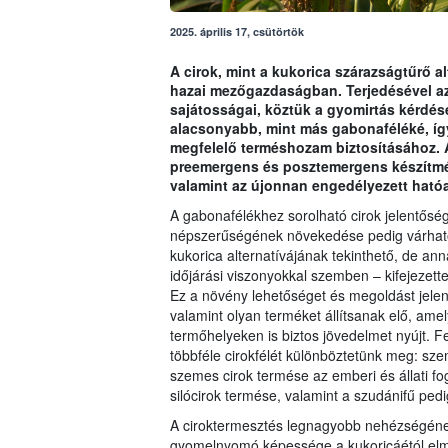
2025. április 17, csütörtök
A cirok, mint a kukorica szárazságtűrő al
hazai mezőgazdaságban. Terjedésével az
sajátosságai, köztük a gyomirtás kérdé
alacsonyabb, mint más gabonaféléké, így
megfelelő terméshozam biztosításához. A
preemergens és posztemergens készítmény
valamint az újonnan engedélyezett ható
A gabonafélékhez sorolható cirok jelentősé
népszerűségének növekedése pedig várhatóan
kukorica alternatívájának tekinthető, de ann
időjárási viszonyokkal szemben – kifejezett
Ez a növény lehetőséget és megoldást jelen
valamint olyan terméket állítsanak elő, am
termőhelyeken is biztos jövedelmet nyújt. F
többféle cirokfélét különböztetünk meg: szem
szemes cirok termése az emberi és állati fog
silócirok termése, valamint a szudánifű pedi
A ciroktermesztés legnagyobb nehézségéne
gyomelnyomó képessége a kukoricáétól elm