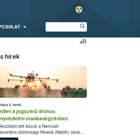
PCSOLAT
s hírek
május 5, kedd
dlet a jogszerű drónos
nyvédelmi munkavégzéshez
jékoztatót tett közzé a Nemzeti
iszerlánc-biztonsági Hivatal (Nébih) azok
ra, akik drónnal szeretnének