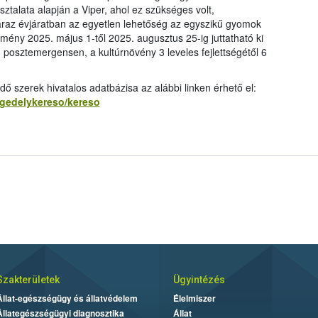
ztalata alapján a Viper, ahol ez szükséges volt,
záraz évjáratban az egyetlen lehetőség az egyszikű gyomok
mény 2025. május 1-től 2025. augusztus 25-ig juttatható ki
, posztemergensen, a kultúrnövény 3 leveles fejlettségétől 6
szerek hivatalos adatbázisa az alábbi linken érhető el:
ngedelykereso/kereso
Szakterületek
Ügyintézés
Állat-egészségügy és állatvédelem
Élelmiszer
Állategészségügyi diagnosztika
Állat