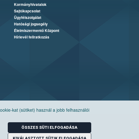
Kormányhivatalok
Sajtókapcsolat
Ügyfélszolgálat
Hatósági jogsegély
Élelmiszermentő Központ
Hírlevél feliratkozás
ie-kat (sütiket) használ a jobb felhasználói
ÖSSZES SÜTI ELFOGADÁSA
KIVÁLASZTOTT SÜTIK ELFOGADÁSA