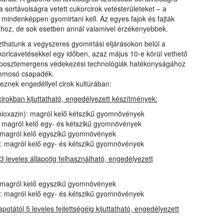
 sortávolságra vetett cukorcirok vetésterületeket – a
ndenképpen gyomirtani kell. Az egyes fajok és fajták
áéhoz, de sok esetben annál valamivel érzékenyebbek.
szthatunk a vegyszeres gyomirtási eljárásokon belül a
oricavetésekkel egy időben, azaz május 10-e körül vethető
i posztemergens védekezési technológiák hatékonyságához
 bemosó csapadék.
znek engedéllyel cirok kultúrában:
rokban kijuttatható, engedélyezett készítmények:
mioxazin): magról kelő kétszikű gyomnövények
): magról kelő egy- és kétszikű gyomnövények
 magról kelő egyszikű gyomnövények
): magról kelő egy- és kétszikű gyomnövények
 leveles állapotig felhasználható, engedélyezett
 magról kelő egyszikű gyomnövények
): magról kelő egy- és kétszikű gyomnövények
otától 5 leveles fejlettségéig kijuttatható, engedélyezett