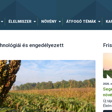
ÉLELMISZER
NÖVÉNY
ÁTFOGÓ TÉMÁK
KA
chnológiái és engedélyezett
Fris
2026. 
Segé
növé
Új tá
Élelm
számá