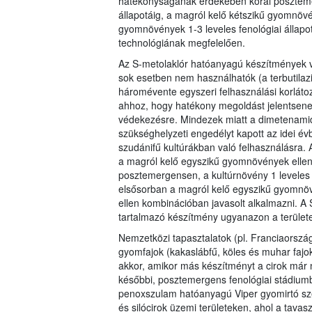
hatékonyságának érdekében korai posztemerg
állapotáig, a magról kelő kétszikű gyomnövé
gyomnövények 1-3 leveles fenológiai állapot
technológiának megfelelően.
Az S-metolaklór hatóanyagú készítmények v
sok esetben nem használhatók (a terbutila
háromévente egyszeri felhasználási korlátoz
ahhoz, hogy hatékony megoldást jelentsene
védekezésre. Mindezek miatt a dimetenami
szükséghelyzeti engedélyt kapott az idei évb
szudánifű kultúrákban való felhasználásra. A 
a magról kelő egyszikű gyomnövények elle
posztemergensen, a kultúrnövény 1 leveles 
elsősorban a magról kelő egyszikű gyomnöv
ellen kombinációban javasolt alkalmazni. 
tartalmazó készítmény ugyanazon a terület
Nemzetközi tapasztalatok (pl. Franciaorszá
gyomfajok (kakaslábfű, köles és muhar faj
akkor, amikor más készítményt a cirok már n
későbbi, posztemergens fenológiai stádium
penoxszulam hatóanyagú Viper gyomirtó sze
és silócirok üzemi területeken, ahol a tav