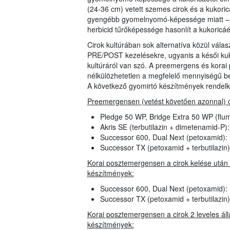
(24-36 cm) vetett szemes cirok és a kukorica
gyengébb gyomelnyomó-képessége miatt – mi
herbicid tűrőképessége hasonlít a kukoric
Cirok kultúrában sok alternatíva közül vála
PRE/POST kezelésekre, ugyanis a késői kuk
kultúráról van szó. A preemergens és kora
nélkülözhetetlen a megfelelő mennyiségű
A következő gyomirtó készítmények rendelke
Preemergensen (vetést követően azonnal) ci
Pledge 50 WP, Bridge Extra 50 WP (flu
Akris SE (terbutilazin + dimetenamid-P
Successor 600, Dual Next (petoxamid):
Successor TX (petoxamid + terbutilazin
Korai posztemergensen a cirok kelése után 3
készítmények:
Successor 600, Dual Next (petoxamid):
Successor TX (petoxamid + terbutilazin
Korai posztemergensen a cirok 2 leveles állap
készítmények: