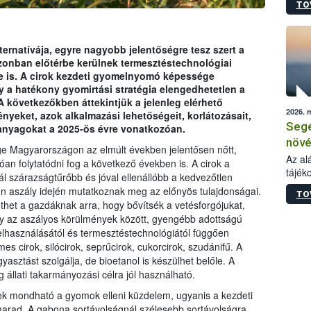
TO
növén
tevék
össze
működ
ternatívája, egyre nagyobb jelentőségre tesz szert a
hatósá
onban előtérbe kerülnek termesztéstechnológiai
se is. A cirok kezdeti gyomelnyomó képessége
 a hatékony gyomirtási stratégia elengedhetetlen a
 következőkben áttekintjük a jelenleg elérhető
2026. 
eket, azok alkalmazási lehetőségeit, korlátozásait,
Segé
anyagokat a 2025-ös évre vonatkozóan.
növé
ge Magyarországon az elmúlt években jelentősen nőtt,
gazd
Az al
 folytatódni fog a következő években is. A cirok a
tájék
felté
ál szárazságtűrőbb és jóval ellenállóbb a kedvezőtlen
válás
en aszály idején mutatkoznak meg az előnyös tulajdonságai.
TO
tápan
thet a gazdáknak arra, hogy bővítsék a vetésforgójukat,
legfon
ely az aszályos körülmények között, gyengébb adottságú
elhasználásától és termesztéstechnológiától függően
es cirok, silócirok, seprűcirok, cukorcirok, szudánifű. A
yasztást szolgálja, de bioetanol is készülhet belőle. A
g állati takarmányozási célra jól használható.
k mondható a gyomok elleni küzdelem, ugyanis a kezdeti
arad. A gabona sortávolságnál szélesebb sortávolságra