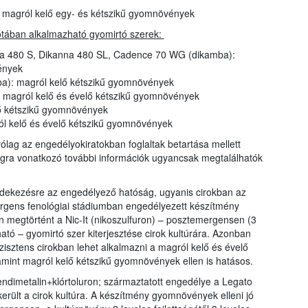
): magról kelő egy- és kétszikű gyomnövények
otában alkalmazható gyomirtó szerek:
ika 480 S, Dikanna 480 SL, Cadence 70 WG (dikamba):
ények
a): magról kelő kétszikű gyomnövények
: magról kelő és évelő kétszikű gyomnövények
ő kétszikű gyomnövények
ról kelő és évelő kétszikű gyomnövények
rólag az engedélyokiratokban foglaltak betartása mellett
ágra vonatkozó további információk ugyancsak megtalálhatók
édekezésre az engedélyező hatóság, ugyanis cirokban az
rgens fenológiai stádiumban engedélyezett készítmény
n megtörtént a Nic-It (nikoszulfuron) – posztemergensen (3
atható – gyomirtó szer kiterjesztése cirok kultúrára. Azonban
zisztens cirokban lehet alkalmazni a magról kelő és évelő
lamint magról kelő kétszikű gyomnövények ellen is hatásos.
endimetalin+klórtoluron; származtatott engedélye a Legato
került a cirok kultúra. A készítmény gyomnövények elleni jó