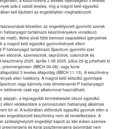
ensen, a kultúrnövény 2 leveles fejlettségétől 3 leveles
nyek szik-2 valódi leveles, míg a magról kelő egyszikű
ában kell kijuttatni az engedélyben meghatározott
isszavonását követően az engedélyezett gyomirtó szerek
zin hatóanyagot tartalmazó készítményekre vonatkozó
ás miatt), illetve jóval több bemosó csapadékot igényelnek
k a magról kelő egyszikű gyomnövények elleni
d-P hatóanyagot tartalmazó Spectrum gyomirtó szer
en silócirok, szemescirok, seprűcirok, cukorcirok és
készítmény 2025. április 1-től 2025. július 29-ig juttatható ki
n, preemergensen (BBCH 00-08), vagy korai
állapotától 3 leveles állapotáig (BBCH 11-13). A készítmény
ények ellen hatékony. A magról kelő kétszikű gyomfajok
A Spectrum vagy bármely más dimetenamid-P hatóanyagot
en kétévente csak egy alkalommal használható.
g) alapján, a legnagyobb terméskiesést okozó egyszikű
ok) elleni védekezésre a penoxszulam hatóanyag alkalmas
em bír el. A kultúrában előforduló egyszikű gyomok ellen a
ban engedélyezett készítmény nem áll rendelkezésre. A
r szükséghelyzeti engedélyt kapott az idei évben szemes-
aszi preemergens és korai posztemergens gyomirtást nem