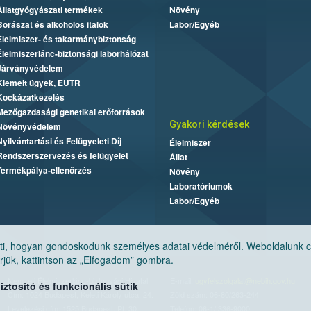
Állatgyógyászati termékek
Növény
Borászat és alkoholos italok
Labor/Egyéb
Élelmiszer- és takarmánybiztonság
Élelmiszerlánc-biztonsági laborhálózat
Járványvédelem
Kiemelt ügyek, EUTR
Kockázatkezelés
Mezőgazdasági genetikai erőforrások
Gyakori kérdések
Növényvédelem
Nyilvántartási és Felügyeleti Díj
Élelmiszer
Rendszerszervezés és felügyelet
Állat
Termékpálya-ellenőrzés
Növény
Laboratóriumok
Labor/Egyéb
, hogyan gondoskodunk személyes adatai védelméről. Weboldalunk cook
jük, kattintson az „Elfogadom” gombra.
Nemzeti Élelmiszerlánc-biztonsági Hivatal
E-mail:
ugyfelszolgalat@nebih.gov.hu
tosító és funkcionális sütik
Cím: 1024 Budapest, Keleti Károly utca. 24.
Zöld szám: 06-80/263-244
Levelezési cím: 1525 Budapest. Pf. 30.
Telefon: 06-1/ 336-9000