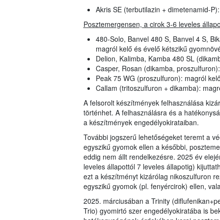
Akris SE (terbutilazin + dimetenamid-P
Posztemergensen, a cirok 3-6 leveles állap
480-Solo, Banvel 480 S, Banvel 4 S, B
magról kelő és évelő kétszikű gyomnöv
Delion, Kalimba, Kamba 480 SL (dikamb
Casper, Rosan (dikamba, proszulfuron)
Peak 75 WG (proszulfuron): magról kel
Callam (tritoszulfuron + dikamba): mag
A felsorolt készítmények felhasználása kizá
történhet. A felhasználásra és a hatékonys
a készítmények engedélyokirataiban.
További jogszerű lehetőségeket teremt a v
egyszikű gyomok ellen a későbbi, poszteme
eddig nem állt rendelkezésre. 2025 év elejé
leveles állapottól 7 leveles állapotig) kijutt
ezt a készítményt kizárólag nikoszulfuron re
egyszikű gyomok (pl. fenyércirok) ellen, va
2025. márciusában a Trinity (diflufenikan+p
Trio) gyomirtó szer engedélyokiratába is be