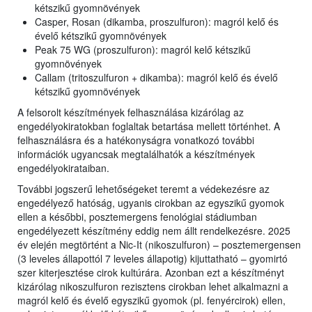
kétszikű gyomnövények
Casper, Rosan (dikamba, proszulfuron): magról kelő és
évelő kétszikű gyomnövények
Peak 75 WG (proszulfuron): magról kelő kétszikű
gyomnövények
Callam (tritoszulfuron + dikamba): magról kelő és évelő
kétszikű gyomnövények
A felsorolt készítmények felhasználása kizárólag az
engedélyokiratokban foglaltak betartása mellett történhet. A
felhasználásra és a hatékonyságra vonatkozó további
információk ugyancsak megtalálhatók a készítmények
engedélyokirataiban.
További jogszerű lehetőségeket teremt a védekezésre az
engedélyező hatóság, ugyanis cirokban az egyszikű gyomok
ellen a későbbi, posztemergens fenológiai stádiumban
engedélyezett készítmény eddig nem állt rendelkezésre. 2025
év elején megtörtént a Nic-It (nikoszulfuron) – posztemergensen
(3 leveles állapottól 7 leveles állapotig) kijuttatható – gyomirtó
szer kiterjesztése cirok kultúrára. Azonban ezt a készítményt
kizárólag nikoszulfuron rezisztens cirokban lehet alkalmazni a
magról kelő és évelő egyszikű gyomok (pl. fenyércirok) ellen,