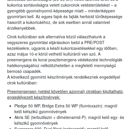
kukorica sortávolságra vetett cukorcirok vetésterületeket – a
gyengébb gyomelnyomó-képessége miatt – mindenképpen
gyomirtani kell. Az egyes fajok és fajták herbicid tűrőképessége
hasonlít a kukoricáéhoz, de sok esetben annál valamivel
érzékenyebbek.
Cirok kultúrában sok alternatíva közül választhatunk a
vegyszeres gyomirtási eljárásokon belül a PRE/POST
kezelésekre, ugyanis a késői kukoricavetésekkel egy időben,
azaz május 10-e körül vethető kultúráról van szó. A
preemergens és korai posztemergens védekezési technológiák
hatékonyságához nélkülözhetetlen a megfelelő mennyiségű
bemosó csapadék.
A következő gyomirtó készítmények rendelkeznek engedéllyel
cirok kultúrában:
Preemergensen (vetést követően azonnal) cirokban kijuttatható,
engedélyezett készítmények:
Pledge 50 WP, Bridge Extra 50 WP (flumioxazin): magról
kelő kétszikű gyomnövények
Akris SE (terbutilazin + dimetenamid-P): magról kelő egy- és
kétszikű gyomnövények
Successor 600, Dual Next (petoxamid): magról kelő