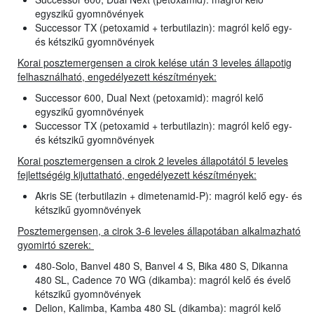
egyszikű gyomnövények
Successor TX (petoxamid + terbutilazin): magról kelő egy-
és kétszikű gyomnövények
Korai posztemergensen a cirok kelése után 3 leveles állapotig
felhasználható, engedélyezett készítmények:
Successor 600, Dual Next (petoxamid): magról kelő
egyszikű gyomnövények
Successor TX (petoxamid + terbutilazin): magról kelő egy-
és kétszikű gyomnövények
Korai posztemergensen a cirok 2 leveles állapotától 5 leveles
fejlettségéig kijuttatható, engedélyezett készítmények:
Akris SE (terbutilazin + dimetenamid-P): magról kelő egy- és
kétszikű gyomnövények
Posztemergensen, a cirok 3-6 leveles állapotában alkalmazható
gyomirtó szerek:
480-Solo, Banvel 480 S, Banvel 4 S, Bika 480 S, Dikanna
480 SL, Cadence 70 WG (dikamba): magról kelő és évelő
kétszikű gyomnövények
Delion, Kalimba, Kamba 480 SL (dikamba): magról kelő