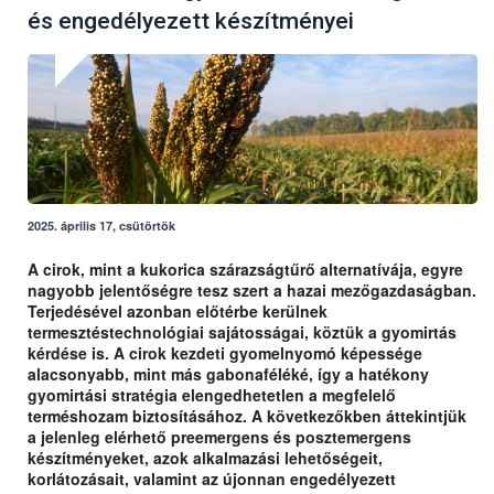
és engedélyezett készítményei
2025. április 17, csütörtök
A cirok, mint a kukorica szárazságtűrő alternatívája, egyre
nagyobb jelentőségre tesz szert a hazai mezőgazdaságban.
Terjedésével azonban előtérbe kerülnek
termesztéstechnológiai sajátosságai, köztük a gyomirtás
kérdése is. A cirok kezdeti gyomelnyomó képessége
alacsonyabb, mint más gabonaféléké, így a hatékony
gyomirtási stratégia elengedhetetlen a megfelelő
terméshozam biztosításához. A következőkben áttekintjük
a jelenleg elérhető preemergens és posztemergens
készítményeket, azok alkalmazási lehetőségeit,
korlátozásait, valamint az újonnan engedélyezett