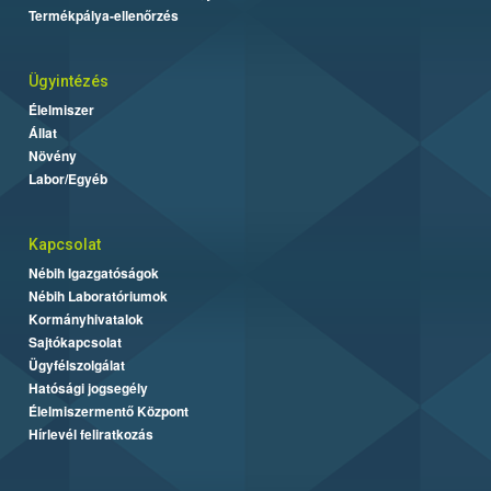
Termékpálya-ellenőrzés
Ügyintézés
Élelmiszer
Állat
Növény
Labor/Egyéb
Kapcsolat
Nébih Igazgatóságok
Nébih Laboratóriumok
Kormányhivatalok
Sajtókapcsolat
Ügyfélszolgálat
Hatósági jogsegély
Élelmiszermentő Központ
Hírlevél feliratkozás