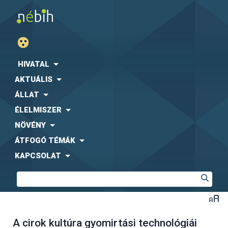
HIVATAL
AKTUÁLIS
ÁLLAT
ÉLELMISZER
NÖVÉNY
ÁTFOGÓ TÉMÁK
KAPCSOLAT
A cirok kultúra gyomirtási technológiái