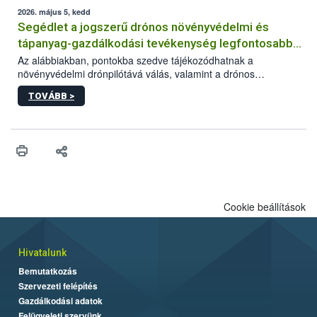
műszaki és hatósági feltételek.
2026. május 5, kedd
Segédlet a jogszerű drónos növényvédelmi és
tápanyag-gazdálkodási tevékenység legfontosabb
feltételeiről
Az alábbiakban, pontokba szedve tájékozódhatnak a
növényvédelmi drónpilótává válás, valamint a drónos
növényvédelmi és tápanyag-gazdálkodási tevékenység
TOVÁBB >
végzésének legfontosabb feltételeiről*.
Cookie beállítások
Hivatalunk
Bemutatkozás
Szervezeti felépítés
Gazdálkodási adatok
Felügyeleti szervünk