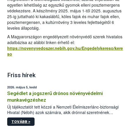
egyetlen lehetőség az egyszikű gyomok elleni posztemergens
védekezésre. A készítmény 2025. május 1-től 2025. augusztus
25-ig juttatható ki kakaslábfű, köles fajok és muhar fajok ellen,
posztemergensen, a kultúrnövény 3 leveles fejlettségétől 6
leveles állapotáig.
A Magyarországon engedélyezett növényvédő szerek hivatalos
adatbázisa az alábbi linken érhető el:
https://novenyvedoszer.nebih.gov.hu/Engedelykereso/kere
so
Friss hírek
2026. május 5, kedd
Segédlet a jogszerű drónos növényvédelmi
munkavégzéshez
Új tájékoztatót tett közzé a Nemzeti Élelmiszerlánc-biztonsági
Hivatal (Nébih) azok számára, akik drónnal szeretnének
növényvédelmi vagy tápanyag-gazdálkodási tevékenységet
TOVÁBB >
végezni Magyarországon. Az összefoglaló részletesen
szerepelnek a jogszerű működéshez szükséges személyi,