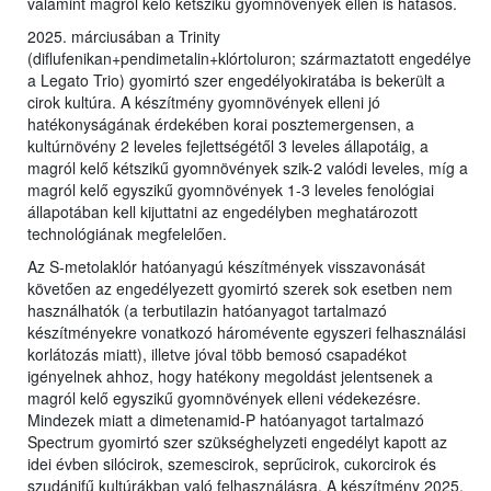
valamint magról kelő kétszikű gyomnövények ellen is hatásos.
2025. márciusában a Trinity
(diflufenikan+pendimetalin+klórtoluron; származtatott engedélye
a Legato Trio) gyomirtó szer engedélyokiratába is bekerült a
cirok kultúra. A készítmény gyomnövények elleni jó
hatékonyságának érdekében korai posztemergensen, a
kultúrnövény 2 leveles fejlettségétől 3 leveles állapotáig, a
magról kelő kétszikű gyomnövények szik-2 valódi leveles, míg a
magról kelő egyszikű gyomnövények 1-3 leveles fenológiai
állapotában kell kijuttatni az engedélyben meghatározott
technológiának megfelelően.
Az S-metolaklór hatóanyagú készítmények visszavonását
követően az engedélyezett gyomirtó szerek sok esetben nem
használhatók (a terbutilazin hatóanyagot tartalmazó
készítményekre vonatkozó háromévente egyszeri felhasználási
korlátozás miatt), illetve jóval több bemosó csapadékot
igényelnek ahhoz, hogy hatékony megoldást jelentsenek a
magról kelő egyszikű gyomnövények elleni védekezésre.
Mindezek miatt a dimetenamid-P hatóanyagot tartalmazó
Spectrum gyomirtó szer szükséghelyzeti engedélyt kapott az
idei évben silócirok, szemescirok, seprűcirok, cukorcirok és
szudánifű kultúrákban való felhasználásra. A készítmény 2025.