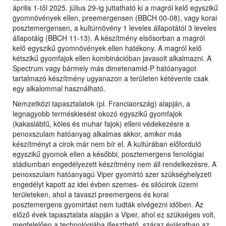
április 1-től 2025. július 29-ig juttatható ki a magról kelő egyszikű
gyomnövények ellen, preemergensen (BBCH 00-08), vagy korai
posztemergensen, a kultúrnövény 1 leveles állapotától 3 leveles
állapotáig (BBCH 11-13). A készítmény elsősorban a magról
kelő egyszikű gyomnövények ellen hatékony. A magról kelő
kétszikű gyomfajok ellen kombinációban javasolt alkalmazni. A
Spectrum vagy bármely más dimetenamid-P hatóanyagot
tartalmazó készítmény ugyanazon a területen kétévente csak
egy alkalommal használható.
Nemzetközi tapasztalatok (pl. Franciaország) alapján, a
legnagyobb terméskiesést okozó egyszikű gyomfajok
(kakaslábfű, köles és muhar fajok) elleni védekezésre a
penoxszulam hatóanyag alkalmas akkor, amikor más
készítményt a cirok már nem bír el. A kultúrában előforduló
egyszikű gyomok ellen a későbbi, posztemergens fenológiai
stádiumban engedélyezett készítmény nem áll rendelkezésre. A
penoxszulam hatóanyagú Viper gyomirtó szer szükséghelyzeti
engedélyt kapott az idei évben szemes- és silócirok üzemi
területeken, ahol a tavaszi preemergens és korai
posztemergens gyomirtást nem tudták elvégezni időben. Az
előző évek tapasztalata alapján a Viper, ahol ez szükséges volt,
megfelelően a technológiába illeszthető, száraz évjáratban az