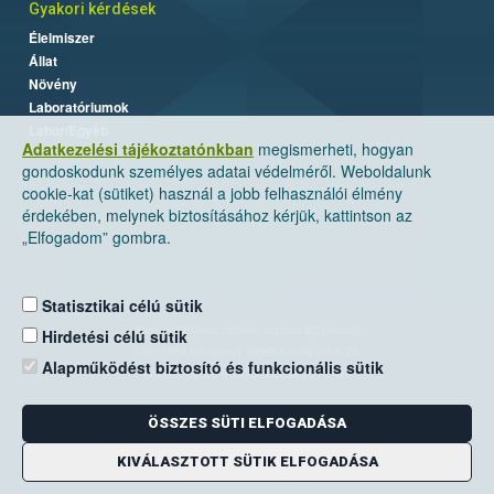
Gyakori kérdések
Élelmiszer
Állat
Növény
Laboratóriumok
Labor/Egyéb
Adatkezelési tájékoztatónkban
megismerheti, hogyan
gondoskodunk személyes adatai védelméről. Weboldalunk
cookie-kat (sütiket) használ a jobb felhasználói élmény
érdekében, melynek biztosításához kérjük, kattintson az
„Elfogadom” gombra.
Statisztikai célú sütik
Nemzeti Élelmiszerlánc-biztonsági Hivatal
Hirdetési célú sütik
Cím: 1024 Budapest, Keleti Károly utca. 24.
Alapműködést biztosító és funkcionális sütik
Levelezési cím: 1525 Budapest. Pf. 30.
ÖSSZES SÜTI ELFOGADÁSA
E-mail:
ugyfelszolgalat@nebih.gov.hu
Zöld szám: 06-80/263-244
KIVÁLASZTOTT SÜTIK ELFOGADÁSA
Telefon: 06-1/ 336-9000