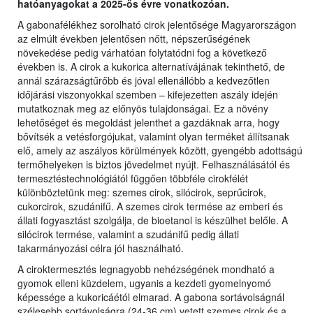
hatóanyagokat a 2025-ös évre vonatkozóan.
A gabonafélékhez sorolható cirok jelentősége Magyarországon
az elmúlt években jelentősen nőtt, népszerűségének
növekedése pedig várhatóan folytatódni fog a következő
években is. A cirok a kukorica alternatívájának tekinthető, de
annál szárazságtűrőbb és jóval ellenállóbb a kedvezőtlen
időjárási viszonyokkal szemben – kifejezetten aszály idején
mutatkoznak meg az előnyös tulajdonságai. Ez a növény
lehetőséget és megoldást jelenthet a gazdáknak arra, hogy
bővítsék a vetésforgójukat, valamint olyan terméket állítsanak
elő, amely az aszályos körülmények között, gyengébb adottságú
termőhelyeken is biztos jövedelmet nyújt. Felhasználásától és
termesztéstechnológiától függően többféle cirokfélét
különböztetünk meg: szemes cirok, silócirok, seprűcirok,
cukorcirok, szudánifű. A szemes cirok termése az emberi és
állati fogyasztást szolgálja, de bioetanol is készülhet belőle. A
silócirok termése, valamint a szudánifű pedig állati
takarmányozási célra jól használható.
A ciroktermesztés legnagyobb nehézségének mondható a
gyomok elleni küzdelem, ugyanis a kezdeti gyomelnyomó
képessége a kukoricáétól elmarad. A gabona sortávolságnál
szélesebb sortávolságra (24-36 cm) vetett szemes cirok és a