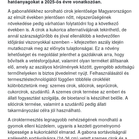
hatóanyagokat a 2025-ös évre vonatkozóan.
A gabonafélékhez sorolható cirok jelentősége Magyarországon
az elmúlt években jelentősen nőtt, népszerűségének
növekedése pedig várhatóan folytatódni fog a következő
években is. A cirok a kukorica alternatívájának tekinthető, de
annál szárazságtűrőbb és jóval ellenállóbb a kedvezőtlen
időjárási viszonyokkal szemben – kifejezetten aszály idején
mutatkoznak meg az előnyös tulajdonságai. Ez a növény
lehetőséget és megoldást jelenthet a gazdáknak arra, hogy
bővítsék a vetésforgójukat, valamint olyan terméket állítsanak
elő, amely az aszályos körülmények között, gyengébb adottságú
termőhelyeken is biztos jövedelmet nyújt. Felhasználásától és
termesztéstechnológiától függően többféle cirokfélét
különböztetünk meg: szemes cirok, silócirok, seprűcirok,
cukorcirok, szudánifű. A szemes cirok termése az emberi és
állati fogyasztást szolgálja, de bioetanol is készülhet belőle. A
silócirok termése, valamint a szudánifű pedig állati
takarmányozási célra jól használható.
A ciroktermesztés legnagyobb nehézségének mondható a
gyomok elleni küzdelem, ugyanis a kezdeti gyomelnyomó
képessége a kukoricáétól elmarad. A gabona sortávolságnál
szélesebb sortávolságra (24-36 cm) vetett szemes cirok és a