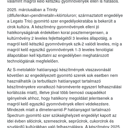
valamint magról kelő kétszikű gyomnövények ellen is hatásos.
2025. márciusában a Trinity
(diflufenikan+pendimetalin+klórtoluron; származtatott engedélye
a Legato Trio) gyomirtó szer engedélyokiratába is bekerült a
cirok kultúra. A készítmény gyomnövények elleni jó
hatékonyságának érdekében korai posztemergensen, a
kultúrnövény 2 leveles fejlettségétől 3 leveles állapotáig, a
magról kelő kétszikű gyomnövények szik-2 valódi leveles, míg a
magról kelő egyszikű gyomnövények 1-3 leveles fenológiai
állapotában kell kijuttatni az engedélyben meghatározott
technológiának megfelelően.
Az S-metolaklór hatóanyagú készítmények visszavonását
követően az engedélyezett gyomirtó szerek sok esetben nem
használhatók (a terbutilazin hatóanyagot tartalmazó
készítményekre vonatkozó háromévente egyszeri felhasználási
korlátozás miatt), illetve jóval több bemosó csapadékot
igényelnek ahhoz, hogy hatékony megoldást jelentsenek a
magról kelő egyszikű gyomnövények elleni védekezésre.
Mindezek miatt a dimetenamid-P hatóanyagot tartalmazó
Spectrum gyomirtó szer szükséghelyzeti engedélyt kapott az
idei évben silócirok, szemescirok, seprűcirok, cukorcirok és
szudánifű kultúrákban való felhasználásra. A készítmény 2025.