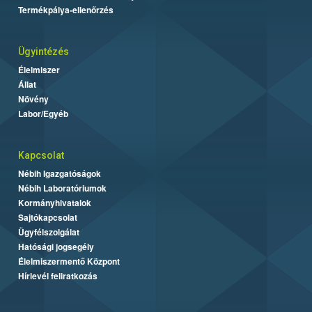
Termékpálya-ellenőrzés
Ügyintézés
Élelmiszer
Állat
Növény
Labor/Egyéb
Kapcsolat
Nébih Igazgatóságok
Nébih Laboratóriumok
Kormányhivatalok
Sajtókapcsolat
Ügyfélszolgálat
Hatósági jogsegély
Élelmiszermentő Központ
Hírlevél feliratkozás