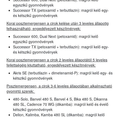
egyszikű gyomnövények
Successor TX (petoxamid + terbutilazin): magról kelő egy-
és kétszikű gyomnövények
Korai posztemergensen a cirok kelése után 3 leveles állapotig
felhasználható, engedélyezett készítmények:
Successor 600, Dual Next (petoxamid): magról kelő
egyszikű gyomnövények
Successor TX (petoxamid + terbutilazin): magról kelő egy-
és kétszikű gyomnövények
Korai posztemergensen a cirok 2 leveles állapotától 5 leveles
fejlettségéig kijuttatható, engedélyezett készítmények:
Akris SE (terbutilazin + dimetenamid-P): magról kelő egy- és
kétszikű gyomnövények
Posztemergensen, a cirok 3-6 leveles állapotában alkalmazható
gyomirtó szerek:
480-Solo, Banvel 480 S, Banvel 4 S, Bika 480 S, Dikanna
480 SL, Cadence 70 WG (dikamba): magról kelő és évelő
kétszikű gyomnövények
Delion, Kalimba, Kamba 480 SL (dikamba): magról kelő