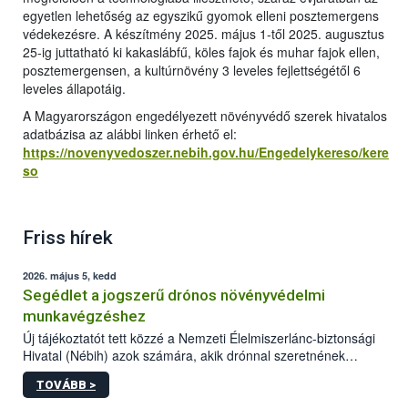
egyetlen lehetőség az egyszikű gyomok elleni posztemergens
védekezésre. A készítmény 2025. május 1-től 2025. augusztus
25-ig juttatható ki kakaslábfű, köles fajok és muhar fajok ellen,
posztemergensen, a kultúrnövény 3 leveles fejlettségétől 6
leveles állapotáig.
A Magyarországon engedélyezett növényvédő szerek hivatalos
adatbázisa az alábbi linken érhető el:
https://novenyvedoszer.nebih.gov.hu/Engedelykereso/kere
so
Friss hírek
2026. május 5, kedd
Segédlet a jogszerű drónos növényvédelmi
munkavégzéshez
Új tájékoztatót tett közzé a Nemzeti Élelmiszerlánc-biztonsági
Hivatal (Nébih) azok számára, akik drónnal szeretnének
növényvédelmi vagy tápanyag-gazdálkodási tevékenységet
TOVÁBB >
végezni Magyarországon. Az összefoglaló részletesen
szerepelnek a jogszerű működéshez szükséges személyi,