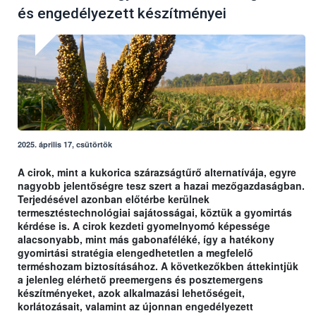
és engedélyezett készítményei
2025. április 17, csütörtök
A cirok, mint a kukorica szárazságtűrő alternatívája, egyre
nagyobb jelentőségre tesz szert a hazai mezőgazdaságban.
Terjedésével azonban előtérbe kerülnek
termesztéstechnológiai sajátosságai, köztük a gyomirtás
kérdése is. A cirok kezdeti gyomelnyomó képessége
alacsonyabb, mint más gabonaféléké, így a hatékony
gyomirtási stratégia elengedhetetlen a megfelelő
terméshozam biztosításához. A következőkben áttekintjük
a jelenleg elérhető preemergens és posztemergens
készítményeket, azok alkalmazási lehetőségeit,
korlátozásait, valamint az újonnan engedélyezett