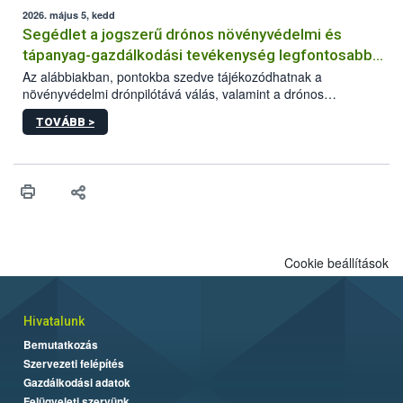
műszaki és hatósági feltételek.
2026. május 5, kedd
Segédlet a jogszerű drónos növényvédelmi és
tápanyag-gazdálkodási tevékenység legfontosabb
feltételeiről
Az alábbiakban, pontokba szedve tájékozódhatnak a
növényvédelmi drónpilótává válás, valamint a drónos
növényvédelmi és tápanyag-gazdálkodási tevékenység
TOVÁBB >
végzésének legfontosabb feltételeiről*.
Cookie beállítások
Hivatalunk
Bemutatkozás
Szervezeti felépítés
Gazdálkodási adatok
Felügyeleti szervünk