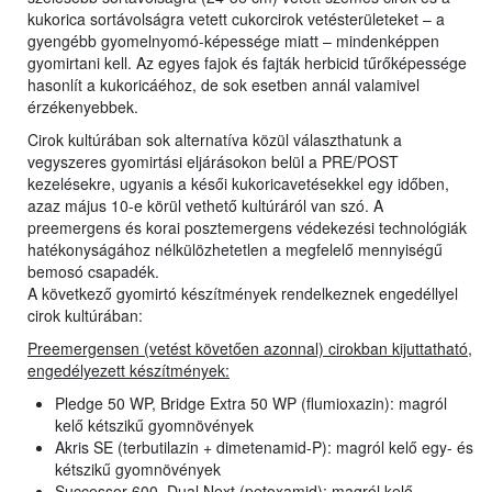
kukorica sortávolságra vetett cukorcirok vetésterületeket – a
gyengébb gyomelnyomó-képessége miatt – mindenképpen
gyomirtani kell. Az egyes fajok és fajták herbicid tűrőképessége
hasonlít a kukoricáéhoz, de sok esetben annál valamivel
érzékenyebbek.
Cirok kultúrában sok alternatíva közül választhatunk a
vegyszeres gyomirtási eljárásokon belül a PRE/POST
kezelésekre, ugyanis a késői kukoricavetésekkel egy időben,
azaz május 10-e körül vethető kultúráról van szó. A
preemergens és korai posztemergens védekezési technológiák
hatékonyságához nélkülözhetetlen a megfelelő mennyiségű
bemosó csapadék.
A következő gyomirtó készítmények rendelkeznek engedéllyel
cirok kultúrában:
Preemergensen (vetést követően azonnal) cirokban kijuttatható,
engedélyezett készítmények:
Pledge 50 WP, Bridge Extra 50 WP (flumioxazin): magról
kelő kétszikű gyomnövények
Akris SE (terbutilazin + dimetenamid-P): magról kelő egy- és
kétszikű gyomnövények
Successor 600, Dual Next (petoxamid): magról kelő