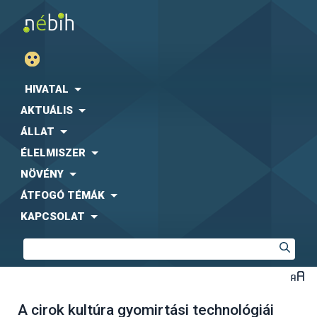
HIVATAL
AKTUÁLIS
ÁLLAT
ÉLELMISZER
NÖVÉNY
ÁTFOGÓ TÉMÁK
KAPCSOLAT
A cirok kultúra gyomirtási technológiái