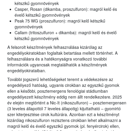
kétszikű gyomnövények
Casper, Rosan (dikamba, proszulfuron): magról kelő és
évelő kétszikű gyomnövények
Peak 75 WG (proszulfuron): magról kelő kétszikű
gyomnövények
Callam (tritoszulfuron + dikamba): magról kelő és évelő
kétszikű gyomnövények
A felsorolt készítmények felhasználása kizárólag az
engedélyokiratokban foglaltak betartása mellett történhet. A
felhasználásra és a hatékonyságra vonatkozó további
információk ugyancsak megtalálhatók a készítmények
engedélyokirataiban.
További jogszerű lehetőségeket teremt a védekezésre az
engedélyező hatóság, ugyanis cirokban az egyszikű gyomok
ellen a későbbi, posztemergens fenológiai stádiumban
engedélyezett készítmény eddig nem állt rendelkezésre. 2025
év elején megtörtént a Nic-It (nikoszulfuron) – posztemergensen
(3 leveles állapottól 7 leveles állapotig) kijuttatható – gyomirtó
szer kiterjesztése cirok kultúrára. Azonban ezt a készítményt
kizárólag nikoszulfuron rezisztens cirokban lehet alkalmazni a
magról kelő és évelő egyszikű gyomok (pl. fenyércirok) ellen,