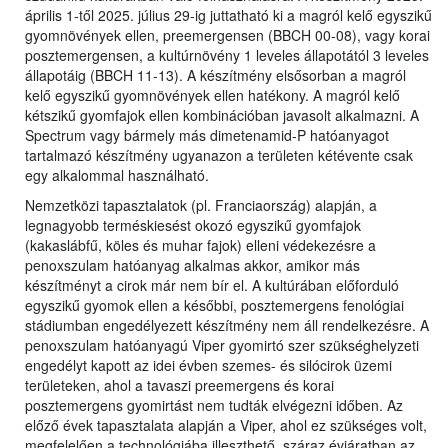
április 1-től 2025. július 29-ig juttatható ki a magról kelő egyszikű
gyomnövények ellen, preemergensen (BBCH 00-08), vagy korai
posztemergensen, a kultúrnövény 1 leveles állapotától 3 leveles
állapotáig (BBCH 11-13). A készítmény elsősorban a magról
kelő egyszikű gyomnövények ellen hatékony. A magról kelő
kétszikű gyomfajok ellen kombinációban javasolt alkalmazni. A
Spectrum vagy bármely más dimetenamid-P hatóanyagot
tartalmazó készítmény ugyanazon a területen kétévente csak
egy alkalommal használható.
Nemzetközi tapasztalatok (pl. Franciaország) alapján, a
legnagyobb terméskiesést okozó egyszikű gyomfajok
(kakaslábfű, köles és muhar fajok) elleni védekezésre a
penoxszulam hatóanyag alkalmas akkor, amikor más
készítményt a cirok már nem bír el. A kultúrában előforduló
egyszikű gyomok ellen a későbbi, posztemergens fenológiai
stádiumban engedélyezett készítmény nem áll rendelkezésre. A
penoxszulam hatóanyagú Viper gyomirtó szer szükséghelyzeti
engedélyt kapott az idei évben szemes- és silócirok üzemi
területeken, ahol a tavaszi preemergens és korai
posztemergens gyomirtást nem tudták elvégezni időben. Az
előző évek tapasztalata alapján a Viper, ahol ez szükséges volt,
megfelelően a technológiába illeszthető, száraz évjáratban az