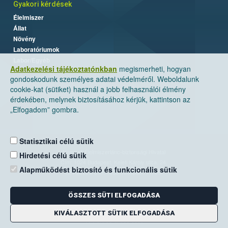
Gyakori kérdések
Élelmiszer
Állat
Növény
Laboratóriumok
Labor/Egyéb
Adatkezelési tájékoztatónkban
megismerheti, hogyan
gondoskodunk személyes adatai védelméről. Weboldalunk
cookie-kat (sütiket) használ a jobb felhasználói élmény
érdekében, melynek biztosításához kérjük, kattintson az
„Elfogadom” gombra.
Statisztikai célú sütik
Nemzeti Élelmiszerlánc-biztonsági Hivatal
Hirdetési célú sütik
Cím: 1024 Budapest, Keleti Károly utca. 24.
Alapműködést biztosító és funkcionális sütik
Levelezési cím: 1525 Budapest. Pf. 30.
ÖSSZES SÜTI ELFOGADÁSA
E-mail:
ugyfelszolgalat@nebih.gov.hu
Zöld szám: 06-80/263-244
KIVÁLASZTOTT SÜTIK ELFOGADÁSA
Telefon: 06-1/ 336-9000