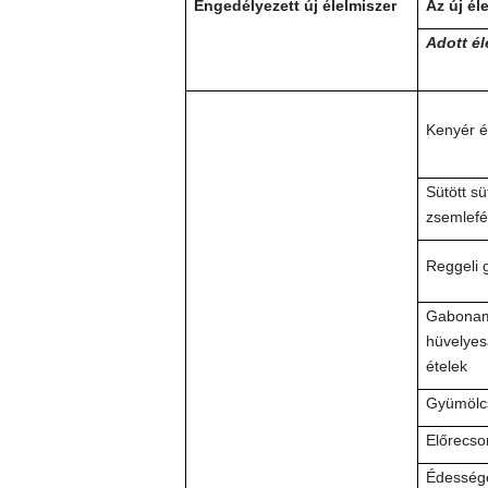
Engedélyezett új élelmiszer
Az új él
Adott él
Kenyér é
Sütött sü
zsemlefél
Reggeli 
Gabonam
hüvelyesa
ételek
Gyümölcs
Előrecs
Édessége