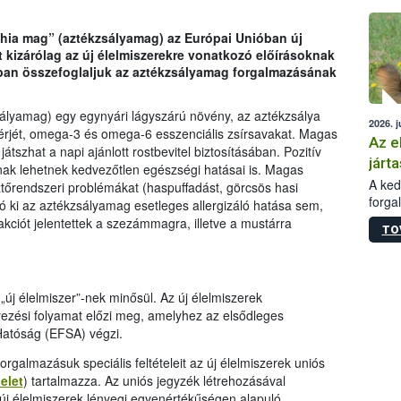
épüle
chia mag” (aztékzsályamag) az Európai Unióban új
t kizárólag az új élelmiszerekre vonatkozó előírásoknak
ban összefoglaljuk az aztékzsályamag forgalmazásának
ályamag) egy egynyári lágyszárú növény, az aztékzsálya
2026. j
érjét, omega-3 és omega-6 esszenciális zsírsavakat. Magas
Az e
átszhat a napi ajánlott rostbevitel biztosításában. Pozitív
járta
nak lehetnek kedvezőtlen egészségi hatásai is. Magas
A kedv
ztőrendszeri problémákat (haspuffadást, görcsös hasi
forga
 ki az aztékzsályamag esetleges allergizáló hatása sem,
Korm.
kciót jelentettek a szezámmagra, illetve a mustárra
TO
sérül
felme
veszé
Ezen 
új élelmiszer”-nek minősül. Az új élelmiszerek
vonni
yezési folyamat előzi meg, amelyhez az elsődleges
jártas
 Hatóság (EFSA) végzi.
forgalmazásuk speciális feltételeit az új élelmiszerek uniós
elet
) tartalmazza. Az uniós jegyzék létrehozásával
 új élelmiszerek lényegi egyenértékűségen alapuló