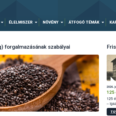
ÉLELMISZER
NÖVÉNY
ÁTFOGÓ TÉMÁK
KA
g) forgalmazásának szabályai
Fris
2026. j
125 
125 é
– iga
állam
TO
15. sz