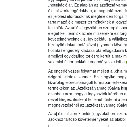
„notifikációja”. Ez alapján az aztékzsályam
élelmiszerkategóriákban, a meghatározott fe
és jelölési előírásoknak megfelelően forga
tartalmazó élelmiszer termékeknek a jegyzék
felelniük. Az uniós jegyzékben szereplő spec
eleget kell tenniük az élelmiszerekre és fo
követelményeknek is, így például a vállalk
bizonyító dokumentációval (nyomon követhet
hozatali engedély kiadása óta elfogadásra k
amellyel egyidejűleg törlésre került a maxi
valamint új termékként engedélyezve lett a
Az engedélyezési folyamat mellett a „chia m
szigorú feltételei vannak. Ezek egyike, h
kizárólag előrecsomagolt formában értékesí
termékeken az „Aztékzsályamag (Salvia hisp
azonban arra, hogy a fogyasztók körében az 
nevet kiegészítésként fel lehet tüntetni a 
megnevezésénél az „aztékzsályamag (Salvia 
Az új élelmiszerek uniós jegyzékében szer
azokhoz tartozó követelményeket az alábbi 