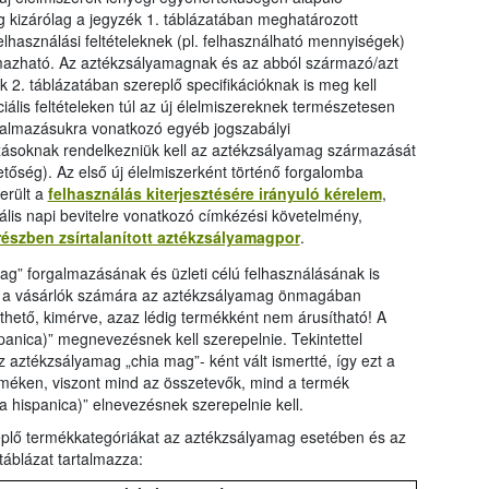
ag kizárólag a jegyzék 1. táblázatában meghatározott
lhasználási feltételeknek (pl. felhasználható mennyiségek)
lmazható. Az aztékzsályamagnak és az abból származó/azt
 2. táblázatában szereplő specifikációknak is meg kell
iális feltételeken túl az új élelmiszereknek természetesen
rgalmazásukra vonatkozó egyéb jogszabályi
ozásoknak rendelkezniük kell az aztékzsályamag származását
őség). Az első új élelmiszerként történő forgalomba
erült a
felhasználás kiterjesztésére irányuló kérelem
,
mális napi bevitelre vonatkozó címkézési követelmény,
részben zsírtalanított aztékzsályamagpor
.
ag” forgalmazásának és üzleti célú felhasználásának is
ogy a vásárlók számára az aztékzsályamag önmagában
thető, kimérve, azaz lédig termékként nem árusítható! A
anica)” megnevezésnek kell szerepelnie. Tekintettel
aztékzsályamag „chia mag”- ként vált ismertté, így ezt a
terméken, viszont mind az összetevők, mind a termék
hispanica)” elnevezésnek szerepelnie kell.
eplő termékkategóriákat az aztékzsályamag esetében és az
táblázat tartalmazza: