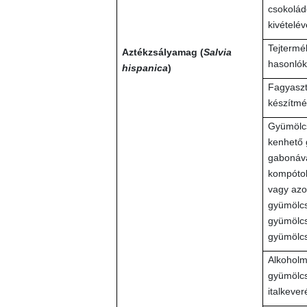
csokolád
kivételév
Tejtermék
Aztékzsályamag (
Salvia
hasonlók
hispanica
)
Fagyaszt
készítm
Gyümölcs
kenhető 
gabonáva
kompótok
vagy azo
gyümölcs
gyümölcs
gyümölcs
Alkoholme
gyümölcs
italkever