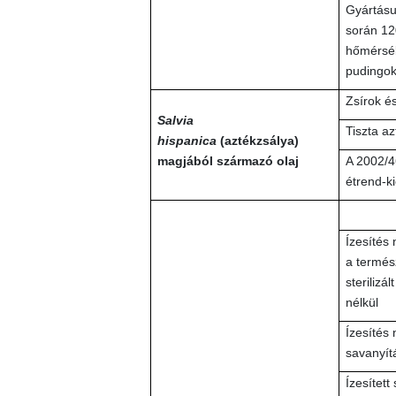
Gyártásu
során 12
hőmérsék
pudingo
Zsírok és
Salvia
Tiszta az
hispanica
(aztékzsálya)
magjából származó olaj
A 2002/4
étrend-k
Ízesítés 
a termész
sterilizá
nélkül
Ízesítés 
savanyít
Ízesített