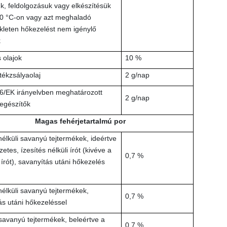
k, feldolgozásuk vagy elkészítésük
0 °C-on vagy azt meghaladó
leten hőkezelést nem igénylő
k
 olajok
10 %
tékzsályaolaj
2 g/nap
6/EK irányelvben meghatározott
2 g/nap
iegészítők
Magas fehérjetartalmú por
nélküli savanyú tejtermékek, ideértve
etes, ízesítés nélküli írót (kivéve a
0,7 %
lt írót), savanyítás utáni hőkezelés
nélküli savanyú tejtermékek,
0,7 %
ás utáni hőkezeléssel
 savanyú tejtermékek, beleértve a
0,7 %