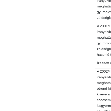
irányelv
meghatár
gyümölcs
zöldségl
A 2001/
irányelv
meghatár
gyümölcs
zöldségn
hasonló 
Ízesített 
A 2002/4
irányelv
meghatár
étrend-ki
kivéve a
csecsem
kisgyer