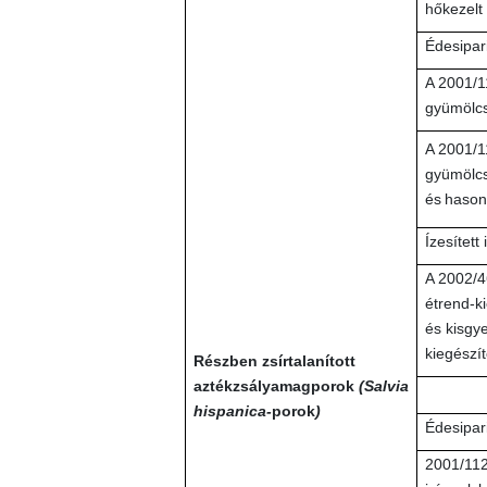
hőkezelt
Édesipar
A 2001/1
gyümölcs
A 2001/1
gyümölcs
és
hason
Ízesített 
A 2002/4
étrend-k
és kisgy
kiegészít
Részben zsírtalanított
aztékzsályamagporok
(Salvia
hispanica-
porok
)
Édesipar
2001/11