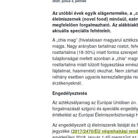
2020. július 3, péntek
Az utóbbi évek egyik slágerterméke, a „
élelmiszernek (novel food) minősül, ezér
megfelelően forgalmazható. Az alábbiak
aktuális speciális feltételeit.
A „chia mag” (hivatalosan magyarul aztékzs
magja. Nagy arányban tartalmaz rostot, feh
rosttartalma (18-30%) miatt fontos szerepet j
tulajdonságai mellett azonban a „chia” mag
rosttartalma miatt túlzott fogyasztása emés
fájdalmat, hasmenést) okozhat. Nem zárható
néhány esetben ugyanis keresztallergiás rea
érzékenyeknél.
Engedélyeztetés
Az aztékzsályamag az Európai Unióban ún. „
forgalmazását szigorú és speciális engedél
értékelést az Európai Élelmiszerbiztonsági
Az engedélyezett új élelmiszerek listáját és 
jegyzéke (
2017/2470/EU végrehajtási rend
egyidejűleg 2018. január 1-től megszűnt az