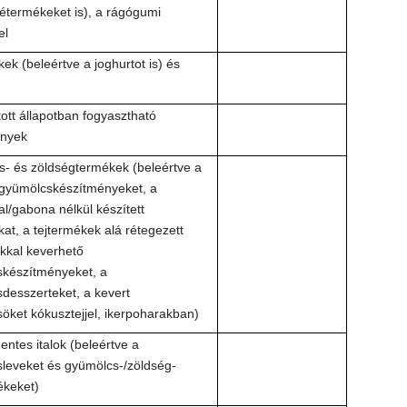
étermékeket is), a rágógumi
el
ek (beleértve a joghurtot is) és
ott állapotban fogyasztható
ények
- és zöldségtermékek (beleértve a
gyümölcskészítményeket, a
l/gabona nélkül készített
at, a tejtermékek alá rétegezett
kkal keverhető
készítményeket, a
desszerteket, a kevert
öket kókusztejjel, ikerpoharakban)
ntes italok (beleértve a
leveket és gyümölcs-/zöldség-
ékeket)