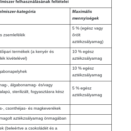
elmiszer felhasználásának feltételei
elmiszer-kategória
Maximális
mennyiségek
5 % (egész vagy
s zsemlefélék
őrölt
aztékzsályamag)
tőipari termékek (a kenyér és
10 % egész
ék kivételével)
aztékzsályamag
10 % egész
gabonapelyhek
aztékzsályamag
ag-, álgabonamag- és/vagy
5 % egész
lapú, sterilizált, fogyasztásra kész
aztékzsályamag
-, csonthéjas- és magkeverékek
omagolt aztékzsályamag önmagában
k (beleértve a csokoládét és a