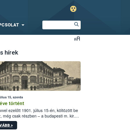
PCSOLAT
s hírek
úlius 15, szerda
éve történt
vvel ezelőtt 1901. július 15-én, költözött be
z, még csak részben – a budapesti m. kir.
i vetőmagvizsgáló állomás a Kis Rókus utca
VÁBB >
ám alatti, Czigler Győző által tervezett új