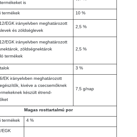
 termékeket is
i termékek
10 %
12/EGK irányelvben meghatározott
2,5 %
levek és zöldséglevek
12/EGK irányelvben meghatározott
nektárok, zöldségnektárok
2,5 %
ló termékek
italok
3 %
6/EK irányelvben meghatározott
iegészítők, kivéve a csecsemőknek
7,5 g/nap
ermekeknek készült étrend-
őket
Magas rosttartalmú por
i termékek
4 %
2/EGK