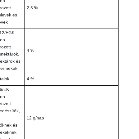
ben
ozott
2,5 %
levek és
evek
112/EGK
ben
ozott
4 %
nektárok,
ektárok és
termékek
italok
4 %
6/EK
ben
ozott
egészítők,
12 g/nap
őknek és
mekeknek